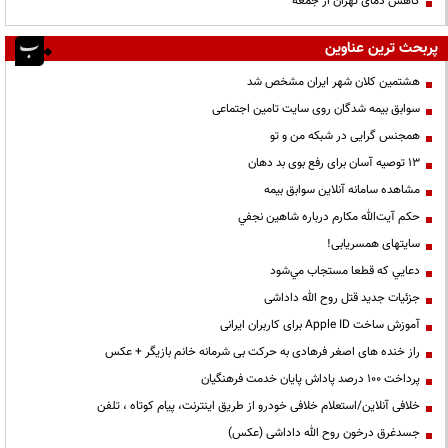
کاهش دمای تهران از جمعه
پربحث ترین عناوین
هشتمین کلان شهر ایران مشخص شد
سوابق بیمه شدگان روی سایت تامین اجتماعی
همجنس گرایی در شبکه من و تو
13 توصیه آسان برای رفع بوی بد دهان
مشاهده سامانه آنلاين سوابق بیمه
حكم آيت‌الله مكارم درباره شاهين نجفي
سایتهای همسریابی!
دعايي كه قطعا مستجاب مي‌شود
جزئیات جدید قتل روح الله داداشی
آموزش ساخت Apple ID برای کاربران ایرانی
راز خنده های اصغر فرهادی به حرکت بی شرمانه خانم بازیگر + عکس
پرداخت ۱۰۰ درصد پاداش پایان خدمت فرهنگیان
خلافی آنلاین/استعلام خلافی خودرو از طریق اینترنت، پیام کوتاه ، تلفن
جسدغرق درخون روح الله داداشی (عکس)