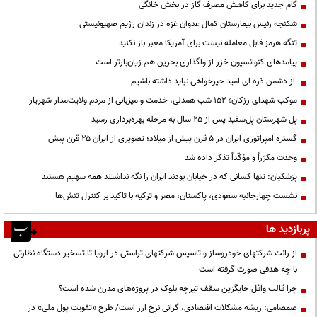
گام جدید برای کاهش مصرف گاز در بخش خانگی
شکنجه رئیس بیمارستان کمال عدوان غزه در زندان رژیم صهیونیستی
تنگه هرمز قابل معامله نیست برای آمریکا معبر باز نکنید
پیامدهای کنوانسیون خزر از واگذاری بحرین هم زیان‌بارتر است
از دشمن ذره ای امید خیرخواهی نباید داشته باشیم
موکب شهدای رزکان؛ ۱۵۲ شب همدلی، خدمت و میزبانی از مردم ولایت‌مدار شهریار
پل شهرستان پل‌سفید پس از ۲۵ سال به مرحله بهره‌برداری رسید
گستره امپراتوری ایران در ۵ قرن پیش از میلاد؛ تصویری از ایران ۲۵ قرن پیش
وحدت مکرّراً و مؤکّداً تذکر داده شد
پزشکیان: تنها کسانی که در خیابان بودند ایران را نگه نداشتند همه سهیم هستند
نشست چهارجانبه سعودی، پاکستان، مصر و ترکیه با تاکید بر کنترل تنش‌ها
پربازدید ها
از رانت‌ شرکتهای خودروساز و تاسیس شرکتهای تراستی در اروپا تا تسخیر دستگاه نظارتی
با چه هدفی صورت گرفته است
چرا قالب وافل جایگزین سقف تیرچه بلوک در پروژه‌های مدرن شده است؟
صمصامی: ریشه مشکلات اقتصادی، گرانی نرخ ارز است/ طرح «تقویت پول ملی» در