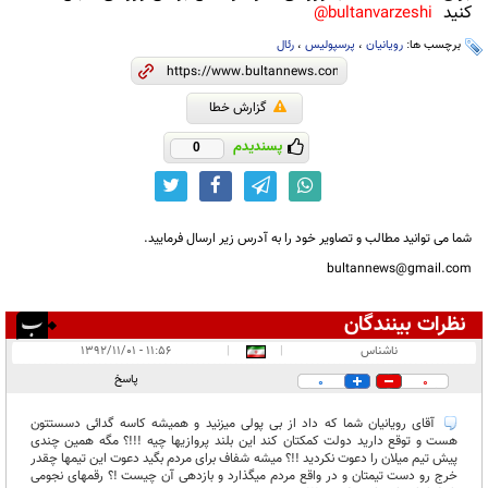
کنید
bultanvarzeshi@
برچسب ها:
رویانیان
،
پرسپولیس
،
رئال
گزارش خطا
پسندیدم
0
شما می توانید مطالب و تصاویر خود را به آدرس زیر ارسال فرمایید.
bultannews@gmail.com
نظرات بینندگان
انتشار یافته:
۱
ناشناس
|
|
۱۱:۵۶ - ۱۳۹۲/۱۱/۰۱
در انتظار بررسی:
پاسخ
0
0
غیر قابل انتشار:
آقای رویانیان شما که داد از بی پولی میزنید و همیشه کاسه گدائی دسستتون
هست و توقع دارید دولت کمکتان کند این بلند پروازیها چیه !!!؟ مگه همین چندی
پیش تیم میلان را دعوت نکردید !!؟ میشه شفاف برای مردم بگید دعوت این تیمها چقدر
خرج رو دست تیمتان و در واقع مردم میگذارد و بازدهی آن چیست !؟ رقمهای نجومی