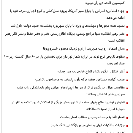
کمیسیون اقتصادی رأی نیاورد
جهاد اسلامی: اسرائیل با چراغ سبز آمریکا، پروژه نسل‌کشی و کوچ اجباری مردم غزه را
ادامه می‌دهد
تمدید همه مجوزها و مهلت‌های ویژه تا پایان شهریور؛ بخشنامه جدید دولت ابلاغ شد
دفتر رهبر انقلاب: تنها مراجع رسمی، پایگاه اطلاع‌رسانی دفتر و دفتر حفظ و نشر آثار رهبر
انقلاب است
مدالِ اعتماد؛ روایت مدیریت آرام و نزدیک محمود خسروی‌وفا
سقوط تاریخی نرخ تولد در ایران؛ شمار نوزادان برای نخستین بار در ۶۰ سال گذشته زیر ۹۰۰
هزار نفر رفت
آغاز انتقال رایگان زائران اتباع خارجی به مرز چذابه
هزینه گزاف، دستاورد صفر؛ برگه رأی، پاسخی به ماجراجویی ترامپ
مقاومت عراق؛ بازیگری فراتر از مرزها | پهپادهای عراقی پیام بازدارندگی را به قلب
سرزمین‌های اشغالی رساندند
تعارض قوانین؛ مانع پنهان سنددار شدن بخش بزرگی از املاک/ ضرورت تجدیدنظر در
ضوابط احراز تصرفات مالکانه
انصارالله: رفع محاصره یمن مطالبه اصلی ماست
جزئیات مذاکرات ایران و عمان برای بازگشایی تنگه هرمز