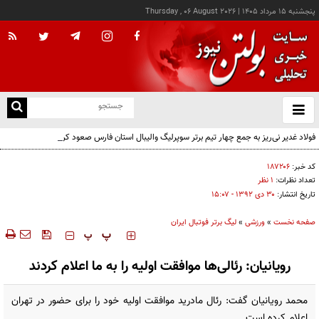
پنجشنبه ۱۵ مرداد ۱۴۰۵
|
Thursday , 06 August 2026
از
و
ته
فولاد غدیر نی‌ریز به جمع چهار تیم برتر سوپرلیگ والیبال استان فارس صعود کرد
ن
نو
کد خبر:
۱۸۷۲۰۶
تعداد نظرات:
۱ نظر
تاریخ انتشار:
۳۰ دی ۱۳۹۲ - ۱۵:۰۷
صفحه نخست
»
ورزشی
»
لیگ برتر فوتبال ایران
‍‍‍ پ
پ
رویانیان: رئالی‌ها موافقت اولیه را به ما اعلام کردند
محمد رویانیان گفت: رئال مادرید موافقت اولیه خود را برای حضور در تهران
اعلام کرده است.