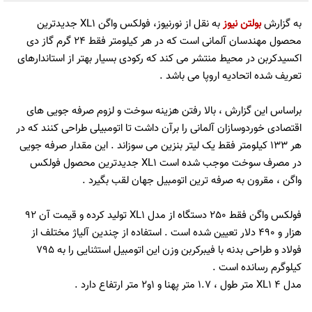
به گزارش
بولتن نیوز
به نقل از نورنیوز، فولکس واگن XL1 جدیدترین
محصول مهندسان آلمانی است که در هر کیلومتر فقط 24 گرم گاز دی
اکسیدکربن در محیط منتشر می کند که رکودی بسیار بهتر از استاندارهای
تعریف شده اتحادیه اروپا می باشد .
براساس این گزارش ، بالا رفتن هزینه سوخت و لزوم صرفه جویی های
اقتصادی خوردوسازان آلمانی را برآن داشت تا اتومبیلی طراحی کنند که در
هر 133 کیلومتر فقط یک لیتر بنزین می سوزاند . این مقدار صرفه جویی
در مصرف سوخت موجب شده است XL1 جدیدترین محصول فولکس
واگن ، مقرون به صرفه ترین اتومبیل جهان لقب بگیرد .
فولکس واگن فقط 250 دستگاه از مدل XL1 تولید کرده و قیمت آن 92
هزار و 490 دلار تعیین شده است . استفاده از چندین آلیاژ مختلف از
فولاد و طراحی بدنه با فیبرکربن وزن این اتومبیل استثنایی را به 795
کیلوگرم رسانده است .
مدل XL1 4 متر طول ، 1.7 متر پهنا و 1و2 متر ارتفاع دارد .