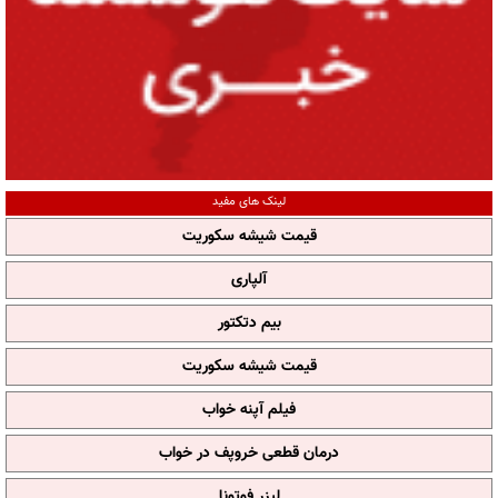
لینک های مفید
قیمت شیشه سکوریت
آلپاری
بیم دتکتور
قیمت شیشه سکوریت
فیلم آپنه خواب
درمان قطعی خروپف در خواب
لیزر فوتونا