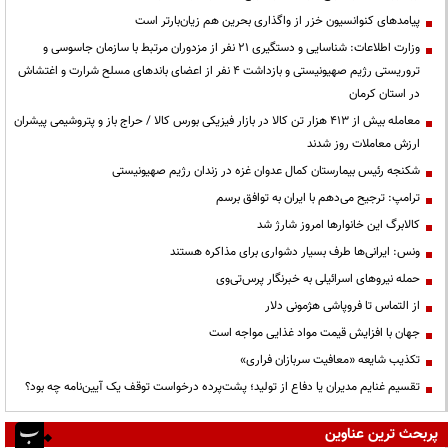
پیامدهای کنوانسیون خزر از واگذاری بحرین هم زیان‌بارتر است
وزارت اطلاعات: شناسایی و دستگیری ۲۱ نفر از مزدوران مرتبط با سازمان جاسوسی و
تروریستی رژیم صهیونیستی و بازداشت ۴ نفر از اعضای باندهای مسلح شرارت و اغتشاش
در استان کرمان
معامله بیش از ۴۱۳ هزار تن کالا در بازار فیزیکی بورس کالا / حراج باز و پتروشیمی پیشران
ارزش معاملات روز شدند
شکنجه رئیس بیمارستان کمال عدوان غزه در زندان رژیم صهیونیستی
ترامپ: ترجیح می‌دهم با ایران به توافق برسم
کالابرگ این خانوارها امروز شارژ شد
ونس: ایرانی‌ها طرف بسیار دشواری برای مذاکره هستند
حمله نیروهای اسرائیلی به خبرنگار پرس‌تی‌وی
از التماس تا فروپاشی هژمونی دلار
جهان با افزایش قیمت مواد غذایی مواجه است
تکذیب شایعه «معافیت سربازان فراری»
تقسیم غنایم مدیران یا دفاع از تولید؛ پشت‌پرده درخواست توقف یک آیین‌نامه چه بود؟
پربحث ترین عناوین