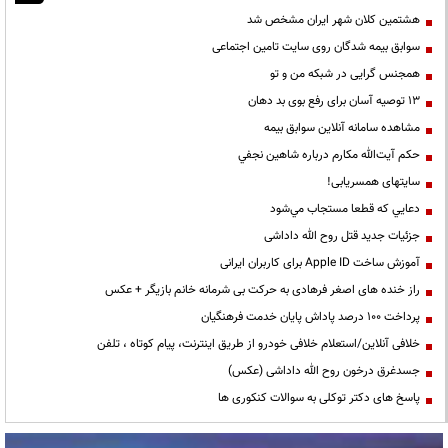
هشتمین کلان شهر ایران مشخص شد
سوابق بیمه شدگان روی سایت تامین اجتماعی
همجنس گرایی در شبکه من و تو
13 توصیه آسان برای رفع بوی بد دهان
مشاهده سامانه آنلاين سوابق بیمه
حكم آيت‌الله مكارم درباره شاهين نجفي
سایتهای همسریابی!
دعايي كه قطعا مستجاب مي‌شود
جزئیات جدید قتل روح الله داداشی
آموزش ساخت Apple ID برای کاربران ایرانی
راز خنده های اصغر فرهادی به حرکت بی شرمانه خانم بازیگر + عکس
پرداخت ۱۰۰ درصد پاداش پایان خدمت فرهنگیان
خلافی آنلاین/استعلام خلافی خودرو از طریق اینترنت، پیام کوتاه ، تلفن
جسدغرق درخون روح الله داداشی (عکس)
پاسخ های دکتر توکلی به سوالات کنکوری ها