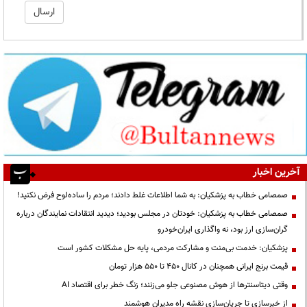
آخرین اخبار
صمصامی خطاب به پزشکیان: به شما اطلاعات غلط دادند؛ مردم را ساده‌لوح فرض نکنید!
صمصامی خطاب به پزشکیان: خودتان در مجلس بودید؛ دیدید انتقادات نمایندگان درباره
گران‌سازی ارز بود، نه واگذاری ایران‌خودرو
پزشکیان: خدمت بی‌منت و مشارکت مردمی، پایه حل مشکلات کشور است
قیمت‌ برنج ایرانی همچنان در کانال ۴۵۰ تا ۵۵۰ هزار تومان
وقتی دیتاسنترها از هوش مصنوعی جلو می‌زنند؛ زنگ خطر برای اقتصاد AI
از خبرسازی تا جریان‌سازی نقشه راه مدیران هوشمند