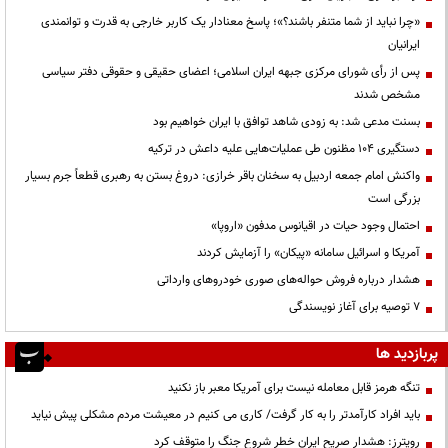
«چرا نباید از شما متنفر باشند؟»؛ پاسخ معنادار یک کاربر خارجی به قدرت و توانمندی
ایرانیان
پس از رأی شورای مرکزی جبهه ایران اسلامی؛ اعضای حقیقی و حقوقی دفتر سیاسی
مشخص شدند
بسنت مدعی شد: به زودی شاهد توافق با ایران خواهیم بود
دستگیری ۱۰۴ مظنون طی عملیات‌هایی علیه داعش در ترکیه
واکنش امام جمعه اردبیل به سخنان باقر خرازی: دروغ بستن به رهبری قطعاً جرم بسیار
بزرگی است
احتمال وجود حیات در اقیانوس مدفون «اروپا»
آمریکا و اسرائیل سامانه «پیکان» را آزمایش کردند
هشدار درباره فروش حواله‌های صوری خودروهای وارداتی
۷ توصیه برای آغاز نویسندگی
پربازدید ها
تنگه هرمز قابل معامله نیست برای آمریکا معبر باز نکنید
باید افراد کارآمدتر را به کار گرفت/ کاری می کنیم در معیشت مردم مشکلی پیش نیاید
رویترز: هشدار صریح ایران خطر شروع جنگ را متوقف کرد