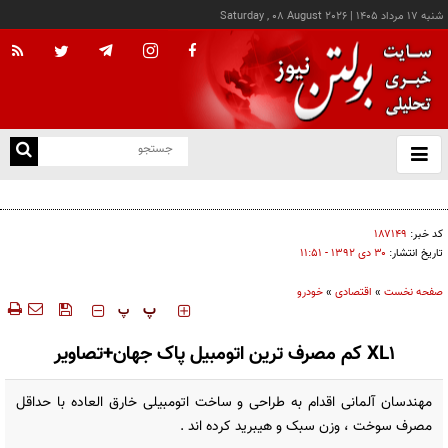
شنبه ۱۷ مرداد ۱۴۰۵
|
Saturday , 08 August 2026
از
و
ته
کالابرگ این خانوارها امروز شارژ شد
ن
نو
کد خبر:
۱۸۷۱۴۹
تاریخ انتشار:
۳۰ دی ۱۳۹۲ - ۱۱:۵۱
صفحه نخست
»
اقتصادی
»
خودرو
‍‍‍ پ
پ
XL1 کم مصرف ترین اتومبیل پاک جهان+تصاویر
مهندسان آلمانی اقدام به طراحی و ساخت اتومبیلی خارق العاده با حداقل
مصرف سوخت ، وزن سبک و هیبرید کرده اند .