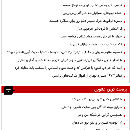
ترامپ: ترجیح می‌دهم با ایران به توافق برسم
حمله نیروهای اسرائیلی به خبرنگار پرس‌تی‌وی
ونس: ایرانی‌ها طرف بسیار دشواری برای مذاکره هستند
از التماس تا فروپاشی هژمونی دلار
جهان با افزایش قیمت مواد غذایی مواجه است
تکذیب شایعه «معافیت سربازان فراری»
تقسیم غنایم مدیران یا دفاع از تولید؛ پشت‌پرده درخواست توقف یک آیین‌نامه چه بود؟
هشدار حاجی دلیگانی درباره تغییر سهم دریای خزر و مخالفت با واگذاری امتیاز
آیت‌الله جوادی آملی: با هرکس که وحدت ملی و اسلامی را بشکند، باید مقابله کرد
تهاتر ۱۶۷۳ میلیارد تومان از اموال شرکت‌های تراستی
پربحث ترین عناوین
هشتمین کلان شهر ایران مشخص شد
سوابق بیمه شدگان روی سایت تامین اجتماعی
همجنس گرایی در شبکه من و تو
13 توصیه آسان برای رفع بوی بد دهان