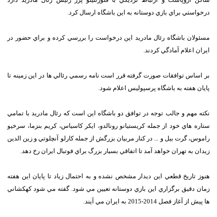
درخواستي براي بازي دوستانه به اين باشگاه ارسال کرد.
مسئولان باشگاه رئال مادريد اين درخواست را بررسي کرده و براي حضور در
ايران اعلام آمادگي کردند.
بر اساس توافقات صورت گرفته قرر است نامه رسمي رئالي ها در اين زمينه تا
پايان هفته به باشگاه پرسپوليس اعلام شود.
نکته مهم و جالب توجه در توافق دو باشگاه اين است که رئال مادريد با تمامي
ستاره هاي خود از جمله کريستيانو رونالدو، ايکر کاسياس، کريم بنزما، سرخيو
راموس، گرت بيل و ... در کنار مربيان بزرگش از جمله کارلو آنچلوتي و زين الدين
زيدان به تهران خواهد آمد تا اتفاقي بسيار بزرگ براي فوتبال ايران رخ دهد.
هنوز تاريخ قطعي اين ديدار مشخص نشده و به احتمال زياد تا پايان اين هفته
زمان دقيق برگزاري اين بازي دوستانه تعيين مي شود. گفته مي شود کهکشاني
ها پيش از آغاز فصل 2014-2015 به ايران مي آيند.