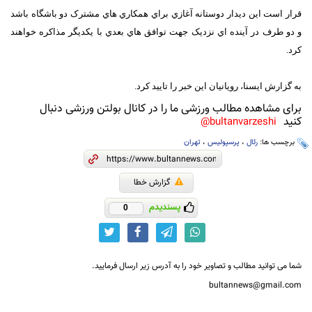
قرار است اين ديدار دوستانه آغازي براي همکاري هاي مشترک دو باشگاه باشد
و دو طرف در آينده اي نزديک جهت توافق هاي بعدي با يکديگر مذاکره خواهند
کرد.
به گزارش ايسنا، رويانيان اين خبر را تاييد کرد.
برای مشاهده مطالب ورزشی ما را در کانال بولتن ورزشی دنبال
کنید
bultanvarzeshi@
برچسب ها:
رئال
،
پرسپولیس
،
تهران
گزارش خطا
پسندیدم
0
شما می توانید مطالب و تصاویر خود را به آدرس زیر ارسال فرمایید.
bultannews@gmail.com