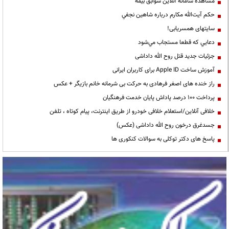
مشاهده سامانه آنلاين سوابق بیمه
حكم آيت‌الله مكارم درباره شاهين نجفي
سایتهای همسریابی!
دعايي كه قطعا مستجاب مي‌شود
جزئیات جدید قتل روح الله داداشی
آموزش ساخت Apple ID برای کاربران ایرانی
راز خنده های اصغر فرهادی به حرکت بی شرمانه خانم بازیگر + عکس
پرداخت ۱۰۰ درصد پاداش پایان خدمت فرهنگیان
خلافی آنلاین/استعلام خلافی خودرو از طریق اینترنت، پیام کوتاه ، تلفن
جسدغرق درخون روح الله داداشی (عکس)
پاسخ های دکتر توکلی به سوالات کنکوری ها