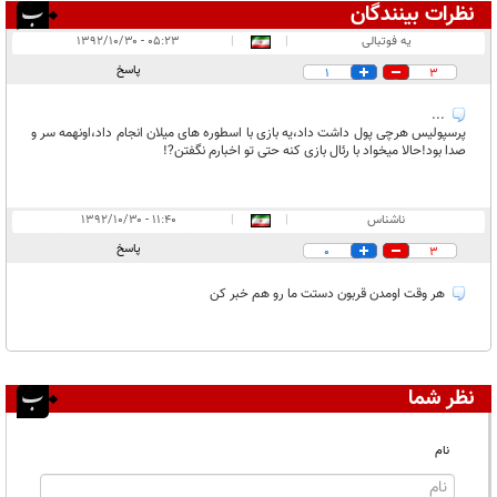
نظرات بینندگان
انتشار یافته:
۲
یه فوتبالی
|
|
۰۵:۲۳ - ۱۳۹۲/۱۰/۳۰
در انتظار بررسی:
۱
پاسخ
1
3
غیر قابل انتشار:
...
پرسپولیس هرچی پول داشت داد،یه بازی با اسطوره های میلان انجام داد،اونهمه سر و
صدا بود‏!حالا میخواد با رئال بازی کنه حتی تو اخبارم نگفتن‏?!
ناشناس
|
|
۱۱:۴۰ - ۱۳۹۲/۱۰/۳۰
پاسخ
0
3
هر وقت اومدن قربون دستت ما رو هم خبر کن
نظر شما
نام