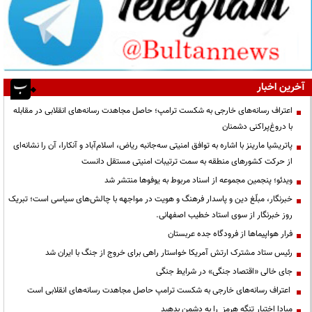
آخرین اخبار
اعتراف رسانه‌های خارجی به شکست ترامپ؛ حاصل مجاهدت رسانه‌های انقلابی در مقابله
با دروغ‌پراکنی دشمنان
پاتریشیا مارینز با اشاره به توافق امنیتی سه‌جانبه ریاض، اسلام‌آباد و آنکارا، آن را نشانه‌ای
از حرکت کشورهای منطقه به سمت ترتیبات امنیتی مستقل دانست
ویدئو؛ پنجمین مجموعه از اسناد مربوط به یوفوها منتشر شد
خبرنگار، مبلّغ دین و پاسدار فرهنگ و هویت در مواجهه با چالش‌های سیاسی است؛ تبریک
روز خبرنگار از سوی استاد خطیب اصفهانی.
فرار هواپیماها از فرودگاه جده عربستان
رئیس ستاد مشترک ارتش آمریکا خواستار راهی برای خروج از جنگ با ایران شد
جای خالی «اقتصاد جنگی» در شرایط جنگی
اعتراف رسانه‌های خارجی به شکست ترامپ حاصل مجاهدت رسانه‌های انقلابی است
مبادا اختیار تنگه هرمز را به دشمن بدهید