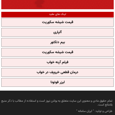
لینک های مفید
قیمت شیشه سکوریت
آلپاری
بیم دتکتور
قیمت شیشه سکوریت
فیلم آپنه خواب
درمان قطعی خروپف در خواب
لیزر فوتونا
تمام حقوق مادی و معنوی این سایت متعلق به بولتن نیوز است و استفاده از مطالب با ذکر منبع
بلامانع است.
طراحی و تولید: "
ایران سامانه
"