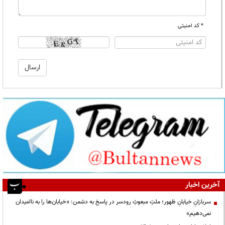
* کد امنیتی
آخرین اخبار
سربازانِ خیابانِ ظهور؛ ملتِ مبعوثِ رودسر در پاسخ به دشمن: «خیابان‌ها را به ناامیدان
نمی‌دهیم»