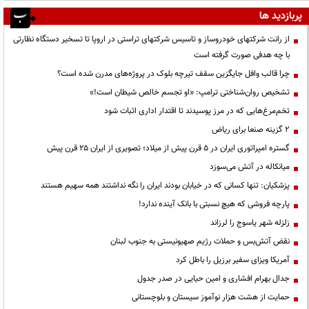
پربازدید ها
از رانت‌ شرکتهای خودروساز و تاسیس شرکتهای تراستی در اروپا تا تسخیر دستگاه نظارتی
با چه هدفی صورت گرفته است
چرا قالب وافل جایگزین سقف تیرچه بلوک در پروژه‌های مدرن شده است؟
تشخیص روان‌شناختی ترامپ: «او تجسم خالص شیطان است!»
تخم‌مرغ‌هایی که در مرز پوسیدند تا اقتدار اداری اثبات شود
۲ گزینه صنعا برای ریاض
گستره امپراتوری ایران در ۵ قرن پیش از میلاد؛ تصویری از ایران ۲۵ قرن پیش
میانکاله در آتش می‌سوزد
پزشکیان: تنها کسانی که در خیابان بودند ایران را نگه نداشتند همه سهیم هستند
پارچه فروشی که هیچ نسبتی با بانک آینده ندارد!
زلزله شهر یاسوج را لرزاند
نقض آتش‌بس و حملات رژیم صهیونیستی به جنوب لبنان
آمریکا ویزای سفیر برزیل را باطل کرد
جدال بهرام افشاری و امین حیایی در صدر جدول
حمایت از هشت هزار نوآموز سیستان و بلوچستانی