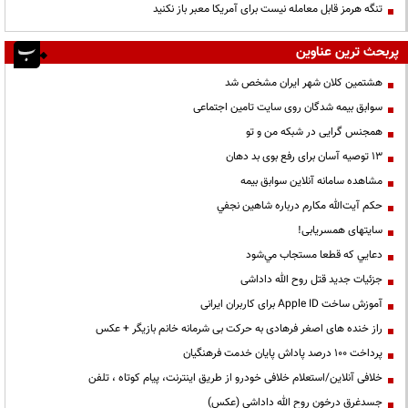
تنگه هرمز قابل معامله نیست برای آمریکا معبر باز نکنید
پربحث ترین عناوین
هشتمین کلان شهر ایران مشخص شد
سوابق بیمه شدگان روی سایت تامین اجتماعی
همجنس گرایی در شبکه من و تو
13 توصیه آسان برای رفع بوی بد دهان
مشاهده سامانه آنلاين سوابق بیمه
حكم آيت‌الله مكارم درباره شاهين نجفي
سایتهای همسریابی!
دعايي كه قطعا مستجاب مي‌شود
جزئیات جدید قتل روح الله داداشی
آموزش ساخت Apple ID برای کاربران ایرانی
راز خنده های اصغر فرهادی به حرکت بی شرمانه خانم بازیگر + عکس
پرداخت ۱۰۰ درصد پاداش پایان خدمت فرهنگیان
خلافی آنلاین/استعلام خلافی خودرو از طریق اینترنت، پیام کوتاه ، تلفن
جسدغرق درخون روح الله داداشی (عکس)