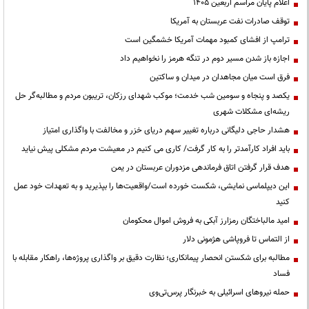
اعلام پایان مراسم اربعین ۱۴۰۵
توقف صادرات نفت عربستان به آمریکا
ترامپ از افشای کمبود مهمات آمریکا خشمگین است
اجازه باز شدن مسیر دوم در تنگه هرمز را نخواهیم داد
فرق است میان مجاهدان در میدان و ساکتین
یکصد و پنجاه و سومین شب خدمت؛ موکب شهدای رزکان، تریبون مردم و مطالبه‌گر حل
ریشه‌ای مشکلات شهری
هشدار حاجی دلیگانی درباره تغییر سهم دریای خزر و مخالفت با واگذاری امتیاز
باید افراد کارآمدتر را به کار گرفت/ کاری می کنیم در معیشت مردم مشکلی پیش نیاید
هدف قرار گرفتن اتاق‌ فرماندهی مزدوران عربستان در یمن
این دیپلماسی نمایشی، شکست خورده است/واقعیت‌ها را بپذیرید و به تعهدات خود عمل
کنید
امید مالباختگان رمزارز آبکی به فروش اموال محکومان
از التماس تا فروپاشی هژمونی دلار
مطالبه برای شکستن انحصار پیمانکاری؛ نظارت دقیق بر واگذاری پروژه‌ها، راهکار مقابله با
فساد
حمله نیروهای اسرائیلی به خبرنگار پرس‌تی‌وی