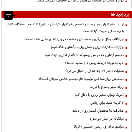
دو تروریست در عملیات نیروهای عراقی در «الانبار» دستگیر شدند
پربازدید ها
از رانت‌ شرکتهای خودروساز و تاسیس شرکتهای تراستی در اروپا تا تسخیر دستگاه نظارتی
با چه هدفی صورت گرفته است
چرا قالب وافل جایگزین سقف تیرچه بلوک در پروژه‌های مدرن شده است؟
جزئیات مذاکرات ایران و عمان برای بازگشایی تنگه هرمز
تخم‌مرغ‌هایی که در مرز پوسیدند تا اقتدار اداری اثبات شود
خودتحقیرها عریضه‌نویس کاخ سفید شده‌اند!
عملیات «نصر ۷» چه هدفی را دنبال می‌کرد؟
تشخیص روان‌شناختی ترامپ: «او تجسم خالص شیطان است!»
زلزله شهر یاسوج را لرزاند
آمریکا ویزای سفیر برزیل را باطل کرد
۲ گزینه صنعا برای ریاض
صادرات ۱۵ محصول کشاورزی آزاد شد
میانکاله در آتش می‌سوزد
مراسم عزاداری اربعین حسینی - کربلا