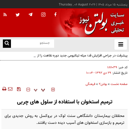
پنجشنبه ۱۵ مرداد ۱۴۰۵
|
Thursday , 06 August 2026
از
و
ته
پیشرفت در جراحی افزایش قد؛ میله تیتانیومی جدید دوره نقاهت را از چند ماه به چند هفته
ن
کاهش می‌دهد
نو
کد خبر:
۱۸۷۰۳۹
تاریخ انتشار:
۲۹ دی ۱۳۹۲ - ۱۰:۰۴
صفحه نخست
»
بولتن2
»
فرهنگی
‍‍‍ پ
پ
ترمیم استخوان با استفاده از سلول های چربی
محققان بیمارستان دانشگاهی سنت لوک در بروکسل به روش جدیدی برای
ترمیم و بازسازی استخوان های آسیب دیده دست یافتند.