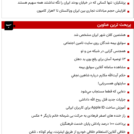
پزشکیان: تنها کسانی که در خیابان بودند ایران را نگه نداشتند همه سهیم هستند
افزایش حجم مبادلات تجاری بین ایران وپاکستان تا 2هزار کامیون
پربحث ترین عناوین
هشتمین کلان شهر ایران مشخص شد
سوابق بیمه شدگان روی سایت تامین اجتماعی
همجنس گرایی در شبکه من و تو
13 توصیه آسان برای رفع بوی بد دهان
مشاهده سامانه آنلاين سوابق بیمه
حكم آيت‌الله مكارم درباره شاهين نجفي
سایتهای همسریابی!
دعايي كه قطعا مستجاب مي‌شود
جزئیات جدید قتل روح الله داداشی
آموزش ساخت Apple ID برای کاربران ایرانی
راز خنده های اصغر فرهادی به حرکت بی شرمانه خانم بازیگر + عکس
پرداخت ۱۰۰ درصد پاداش پایان خدمت فرهنگیان
خلافی آنلاین/استعلام خلافی خودرو از طریق اینترنت، پیام کوتاه ، تلفن