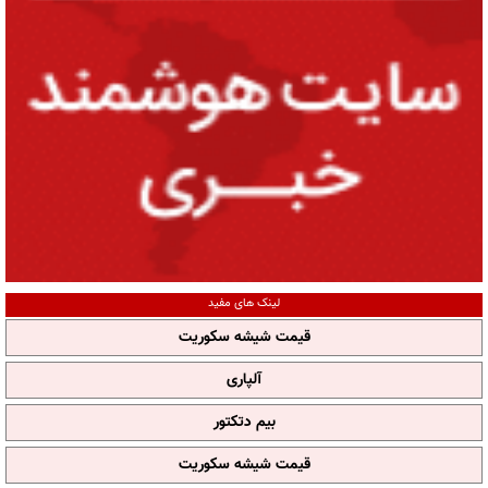
لینک های مفید
قیمت شیشه سکوریت
آلپاری
بیم دتکتور
قیمت شیشه سکوریت