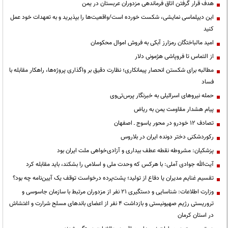
هدف قرار گرفتن اتاق‌ فرماندهی مزدوران عربستان در یمن
این دیپلماسی نمایشی، شکست خورده است/واقعیت‌ها را بپذیرید و به تعهدات خود عمل
کنید
امید مالباختگان رمزارز آبکی به فروش اموال محکومان
از التماس تا فروپاشی هژمونی دلار
مطالبه برای شکستن انحصار پیمانکاری؛ نظارت دقیق بر واگذاری پروژه‌ها، راهکار مقابله با
فساد
حمله نیروهای اسرائیلی به خبرنگار پرس‌تی‌وی
پیام هشدار مقاومت یمن به ریاض
تصادف ۱۲ خودرو در محور یاسوج ـ اصفهان
رکوردشکنی دختر دونده ایران در بلاروس
پزشکیان: مشروطه نقطه عطف بیداری و آزادی‌خواهی ملت ایران بود
آیت‌الله جوادی آملی: با هرکس که وحدت ملی و اسلامی را بشکند، باید مقابله کرد
تقسیم غنایم مدیران یا دفاع از تولید؛ پشت‌پرده درخواست توقف یک آیین‌نامه چه بود؟
وزارت اطلاعات: شناسایی و دستگیری ۲۱ نفر از مزدوران مرتبط با سازمان جاسوسی و
تروریستی رژیم صهیونیستی و بازداشت ۴ نفر از اعضای باندهای مسلح شرارت و اغتشاش
در استان کرمان