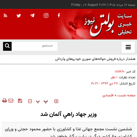
جمعه ۱۶ مرداد ۱۴۰۵
|
Friday , 07 August 2026
از
و
ته
هشدار درباره فروش حواله‌های صوری خودروهای وارداتی
ن
نو
کد خبر:
۱۸۶۸۲۰
تعداد نظرات:
۱ نظر
تاریخ انتشار:
۲۷ دی ۱۳۹۲ - ۲۰:۲۱
صفحه نخست
»
اقتصادی
‍‍‍ پ
پ
وزير جهاد راهي آلمان شد
ششمین نشست مجمع جهانی غذا و كشاورزی با حضور محمود حجتی و وزرای
كشاورزی 80 کشور دیگر در برلین برگزار خواهد شد.