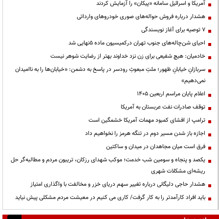
آمریکا و اسرائیل سامانه «پیکان» را آزمایش کردند
هشدار درباره فروش حواله‌های صوری خودروهای وارداتی
۷ توصیه برای آغاز نویسندگی
احیای شن‌چاله‌های جنوب تهران درکمیسیون ماده ۵نهایی شد
خادمیان: هیچ شفیعی برای زن نزد خداوند بهتر از رضایت شوهر نیست
سربازانِ خیابانِ ظهور؛ ملتِ مبعوثِ رودسر در پاسخ به دشمن: «خیابان‌ها را به ناامیدان
نمی‌دهیم»
اعلام پایان مراسم اربعین ۱۴۰۵
توقف صادرات نفت عربستان به آمریکا
ترامپ از افشای کمبود مهمات آمریکا خشمگین است
اجازه باز شدن مسیر دوم در تنگه هرمز را نخواهیم داد
فرق است میان مجاهدان در میدان و ساکتین
یکصد و پنجاه و سومین شب خدمت؛ موکب شهدای رزکان، تریبون مردم و مطالبه‌گر حل
ریشه‌ای مشکلات شهری
هشدار حاجی دلیگانی درباره تغییر سهم دریای خزر و مخالفت با واگذاری امتیاز
باید افراد کارآمدتر را به کار گرفت/ کاری می کنیم در معیشت مردم مشکلی پیش نیاید