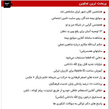
پربحث ترین عناوین
هشتمین کلان شهر ایران مشخص شد
سوابق بیمه شدگان روی سایت تامین اجتماعی
همجنس گرایی در شبکه من و تو
13 توصیه آسان برای رفع بوی بد دهان
مشاهده سامانه آنلاين سوابق بیمه
حكم آيت‌الله مكارم درباره شاهين نجفي
سایتهای همسریابی!
دعايي كه قطعا مستجاب مي‌شود
جزئیات جدید قتل روح الله داداشی
آموزش ساخت Apple ID برای کاربران ایرانی
راز خنده های اصغر فرهادی به حرکت بی شرمانه خانم بازیگر + عکس
پرداخت ۱۰۰ درصد پاداش پایان خدمت فرهنگیان
خلافی آنلاین/استعلام خلافی خودرو از طریق اینترنت، پیام کوتاه ، تلفن
جسدغرق درخون روح الله داداشی (عکس)
پاسخ های دکتر توکلی به سوالات کنکوری ها