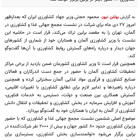
محمود حجتی وزیر جهاد كشاورزی ایران كه بعدازظهر
به گزارش
بولتن نیوز
،
امروز 27 دی ماه برای شركت در نشست مجمع جهانی غذا و كشاورزی در
آلمان، تهران را به مقصد برلین ترك می‌كند، قرار است در حاشیه این
نشست با وزیر كشاورزی آلمان و همتایان خود از شماری از كشورهای
جهان دیدار و درباره راه‌های گسترش روابط كشاورزی با آن‌ها گفت‌وگو
كند.
همچنین قرار است تا وزیر کشاورزی کشورمان ضمن بازدید از برخی مراكز
تحقیقات كشاورزی آلمان با حضور در جمع دست اندركاران و فعالان
صنایع كشاورزی و فرآوری مواد غذایی آلمان سخنرانی کرده و همچنین
درباره راهبردها و تدابیر لازم برای تطابق كشاورزی با تغییرات اقلیمی،
گسترش همكاری بین صنعت و دولت، دسترسی به خدمات فناوری،
آموزش و افزایش سرمایه در بخش كشاورزی و تحقیقات و انتقال دانش
كشاورزی از آلمان به ایران با همتایان خود به گفت‌وگو بپردازد.
موضوع اصلی ششمین نشست مجمع جهانی غذا و كشاورزی كه با حضور
وزیران كشاورزی حدود 80 كشور جهان و بیش از 2000 نفر شركت‌كننده در
برلین برگزار می‌شود «توانمندسازی بخش كشاورزی، بسترسازی برای