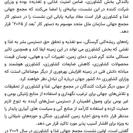
بالندگی بخش كشاورزی، ضامن امنیت غذایی و تغذیه» بوده و وزرای
شركت كننده در این نشست، بیانیه‌ای را امضا می‌كنند كه مجمع جهانی
غذا و كشاورزی قرار است مفاد بیانیه پایانی این نشست را در دستور كار
مجمع جهانی سازمان ملل متحد موسوم به دستور كار "بعد از 2025" قرار
دهد.
راه‌های ریشه‌كنی گرسنگی، سو تغذیه و تحقق حق دسترسی بشر به غذا و
نقشی كه بخش كشاورزی می تواند در این زمینه ایفا كند و همچنین تاثیر
مسائلی مانند گرم شدن دمای زمین، تغییرات آب و هوایی، نوسان قیمت
محصولات كشاورزی، كاهش ضایعات كشاورزی، كشاورزی هوشمند و
مبادله دانش فنی در زمینه افزایش بهره‌وری از دیگر موضاعاتی استت كه
وزارای كشاورزی 80 كشور جهان درباره آن تبادل نظر خواهند كرد.
از سوی دیگر شركت كنندگان در مجمع جهانی غذا و كشاورزی از تحقیقات
و تلاش‌های جهانی برای ترغیب نگهداری و استفاده از منابع ژنتیكی بومی و
غیر بومی برای وصول اطمینان از دسترسی نسل‌های آینده به تنوع لازم
حمایت كرده و استفاده كارآمد از منابع آبی و سیاست های آبیاری پایدار را
مدنظر قرار داده وحق اجاره زمین كشاورزی جنگل و حوزه‌های شیلاتی را
به ویژه برای اقشار آسیب پذیر مورد تاكید قرار می دهد.
گفتنی است، اولین نشست مجمع جهانی غذا و كشاورزی در سال 2009 در