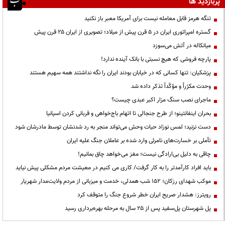
پربازدید ها
تنگه هرمز قابل معامله نیست برای آمریکا معبر باز نکنید
گستره امپراتوری ایران در ۵ قرن پیش از میلاد؛ تصویری از ایران ۲۵ قرن پیش
میانکاله در آتش می‌سوزد
پارچه فروشی که هیچ نسبتی با بانک آینده ندارد!
پزشکیان: تنها کسانی که در خیابان بودند ایران را نگه نداشتند همه سهیم هستند
وحدت مکرّراً و مؤکّداً تذکر داده شد
ماجرای نصب سنگ مزار اکبر عبدی چیست؟
بحران اینفانتینو؛ از طرح جنجالی تا اتهام باج‌خواهی و قربانی کردن اسپانیا
دست نزنید؛ لمس نوزاد حیات وحش می‌تواند منجر به رد شدنشان توسط مادرشان شود
تأملی بر خسارت‌های نامرئی وارد شده بر عاملان جنگ علیه ایران
چاقی به دلیل بی‌ارادگی نیست؛ مغز می‌خواهد چاق بمانیم!
باید افراد کارآمدتر را به کار گرفت/ کاری می کنیم در معیشت مردم مشکلی پیش نیاید
موکب شهدای رزکان؛ ۱۵۲ شب همدلی، خدمت و میزبانی از مردم ولایت‌مدار شهریار
رویترز: هشدار صریح ایران خطر شروع جنگ را متوقف کرد
پل شهرستان پل‌سفید پس از ۲۵ سال به مرحله بهره‌برداری رسید