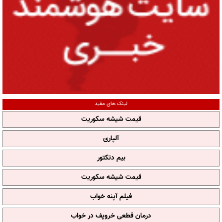
لینک های مفید
قیمت شیشه سکوریت
آلپاری
بیم دتکتور
قیمت شیشه سکوریت
فیلم آپنه خواب
درمان قطعی خروپف در خواب