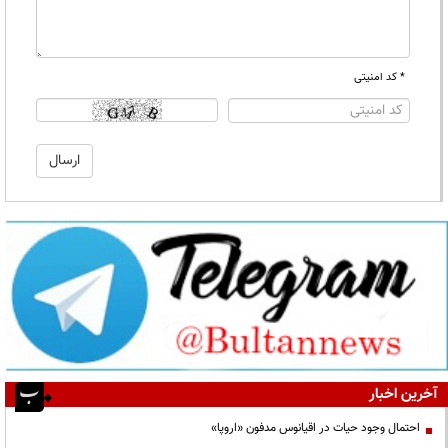
* کد امنیتی
آخرین اخبار
احتمال وجود حیات در اقیانوس مدفون «اروپا»