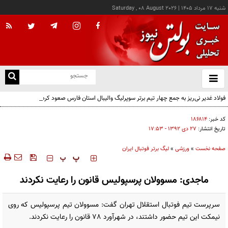
شنبه ۱۷ مرداد ۱۴۰۵
|
Saturday , 08 August 2026
از
و
ته
فولاد غدیر نی‌ریز به جمع چهار تیم برتر سوپرلیگ والیبال استان فارس صعود کرد
ن
نو
کد خبر:
۱۸۶۸۱۴
تاریخ انتشار:
۲۷ دی ۱۳۹۲ - ۱۷:۵۳
صفحه نخست
»
ورزشی
»
لیگ برتر فوتبال ایران
‍‍‍ پ
پ
ماجدی: مسوولان پرسپولیس قانون را رعایت نکردند
سرپرست تیم فوتبال استقلال تهران گفت: مسوولان تیم پرسپولیس که روی
نیمکت این تیم حضور داشتند، در شهرآورد 78 قانون را رعایت نکردند.