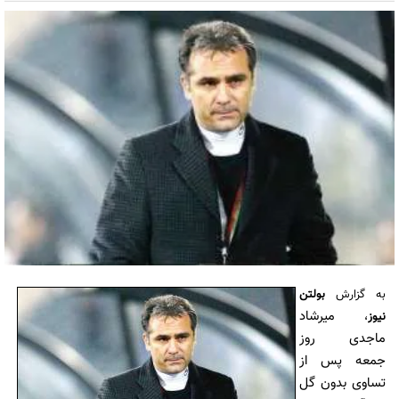
به گزارش
بولتن
میرشاد
نیوز
،
ماجدی روز
جمعه پس از
تساوی بدون گل