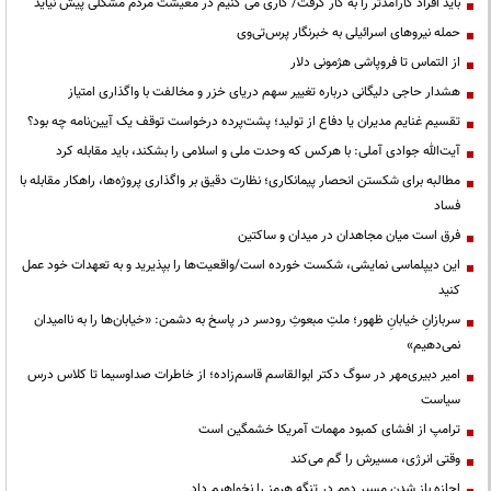
باید افراد کارآمدتر را به کار گرفت/ کاری می کنیم در معیشت مردم مشکلی پیش نیاید
حمله نیروهای اسرائیلی به خبرنگار پرس‌تی‌وی
از التماس تا فروپاشی هژمونی دلار
هشدار حاجی دلیگانی درباره تغییر سهم دریای خزر و مخالفت با واگذاری امتیاز
تقسیم غنایم مدیران یا دفاع از تولید؛ پشت‌پرده درخواست توقف یک آیین‌نامه چه بود؟
آیت‌الله جوادی آملی: با هرکس که وحدت ملی و اسلامی را بشکند، باید مقابله کرد
مطالبه برای شکستن انحصار پیمانکاری؛ نظارت دقیق بر واگذاری پروژه‌ها، راهکار مقابله با
فساد
فرق است میان مجاهدان در میدان و ساکتین
این دیپلماسی نمایشی، شکست خورده است/واقعیت‌ها را بپذیرید و به تعهدات خود عمل
کنید
سربازانِ خیابانِ ظهور؛ ملتِ مبعوثِ رودسر در پاسخ به دشمن: «خیابان‌ها را به ناامیدان
نمی‌دهیم»
امیر دبیری‌مهر در سوگ دکتر ابوالقاسم قاسم‌زاده؛ از خاطرات صداوسیما تا کلاس درس
سیاست
ترامپ از افشای کمبود مهمات آمریکا خشمگین است
وقتی انرژی، مسیرش را گم می‌کند
اجازه باز شدن مسیر دوم در تنگه هرمز را نخواهیم داد