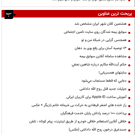
پربحث ترین عناوین
هشتمین کلان شهر ایران مشخص شد
سوابق بیمه شدگان روی سایت تامین اجتماعی
همجنس گرایی در شبکه من و تو
13 توصیه آسان برای رفع بوی بد دهان
مشاهده سامانه آنلاين سوابق بیمه
حكم آيت‌الله مكارم درباره شاهين نجفي
سایتهای همسریابی!
دعايي كه قطعا مستجاب مي‌شود
جزئیات جدید قتل روح الله داداشی
آموزش ساخت Apple ID برای کاربران ایرانی
راز خنده های اصغر فرهادی به حرکت بی شرمانه خانم بازیگر + عکس
پرداخت ۱۰۰ درصد پاداش پایان خدمت فرهنگیان
خلافی آنلاین/استعلام خلافی خودرو از طریق اینترنت، پیام کوتاه ، تلفن
جسدغرق درخون روح الله داداشی (عکس)