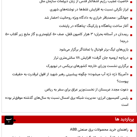
خاصیت عجیب رژیم اشغالگر قدس از زبان دیپلمات سازمان ملل
ابراز نگرانی نسبت به افزایش غلط‌ها در نوشته‌های شهری
جهانگیر: محمدباقر خرازی به دادگاه ویژه روحانیت احضار شد
آغاز ساخت پناهگاه و پارکینگ -پناهگاه در پایتخت
ریمـدان در آستانه بحران؛ ۳ هزار کامیون قفل، صف ۵۰ کیلومتری و گاز مایع زیر آفتاب ۵۰
درجه!
بازی‌های لیگ برتر فوتبال با تماشاگر برگزار می‌شود
دریاچه ارومیه جان گرفت؛ افزایش ۷۸ سانتی‌متری تراز
برگزاری نشست وزرای خارجه کشورهای بریکس در نیویورک
«آمریکا ذرّه ذرّه آب میشود»؛ چگونه پیشبینی رهبر شهید از افول ابرقدرت به حقیقت
پیوست؟
دعوت مجدد عربستان از نخست‌وزیر عراق برای سفر به ریاض
رئیس کمیسیون انرژی: مدیریت شبکه برق امسال نسبت به سال‌های گذشته موفق‌تر بوده
است
پربازدید ها
راهنمای خرید محصولات برق صنعتی ABB