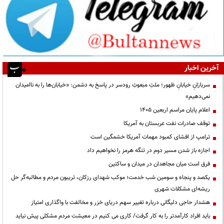
آخرین اخبار
سربازانِ خیابانِ ظهور؛ ملتِ مبعوثِ رودسر در پاسخ به دشمن: «خیابان‌ها را به ناامیدان
نمی‌دهیم»
اعلام پایان مراسم اربعین ۱۴۰۵
توقف صادرات نفت عربستان به آمریکا
ترامپ از افشای کمبود مهمات آمریکا خشمگین است
اجازه باز شدن مسیر دوم در تنگه هرمز را نخواهیم داد
فرق است میان مجاهدان در میدان و ساکتین
یکصد و پنجاه و سومین شب خدمت؛ موکب شهدای رزکان، تریبون مردم و مطالبه‌گر حل
ریشه‌ای مشکلات شهری
هشدار حاجی دلیگانی درباره تغییر سهم دریای خزر و مخالفت با واگذاری امتیاز
باید افراد کارآمدتر را به کار گرفت/ کاری می کنیم در معیشت مردم مشکلی پیش نیاید