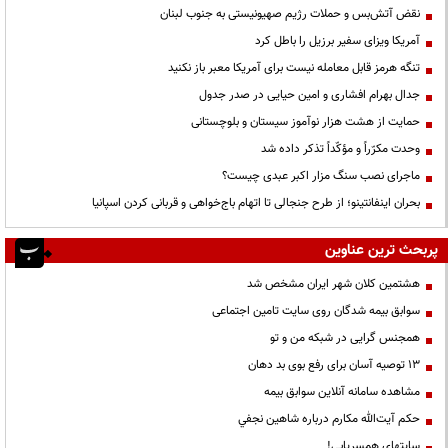
نقض آتش‌بس و حملات رژیم صهیونیستی به جنوب لبنان
آمریکا ویزای سفیر برزیل را باطل کرد
تنگه هرمز قابل معامله نیست برای آمریکا معبر باز نکنید
جدال بهرام افشاری و امین حیایی در صدر جدول
حمایت از هشت هزار نوآموز سیستان و بلوچستانی
وحدت مکرّراً و مؤکّداً تذکر داده شد
ماجرای نصب سنگ مزار اکبر عبدی چیست؟
بحران اینفانتینو؛ از طرح جنجالی تا اتهام باج‌خواهی و قربانی کردن اسپانیا
پربحث ترین عناوین
هشتمین کلان شهر ایران مشخص شد
سوابق بیمه شدگان روی سایت تامین اجتماعی
همجنس گرایی در شبکه من و تو
13 توصیه آسان برای رفع بوی بد دهان
مشاهده سامانه آنلاين سوابق بیمه
حكم آيت‌الله مكارم درباره شاهين نجفي
سایتهای همسریابی!