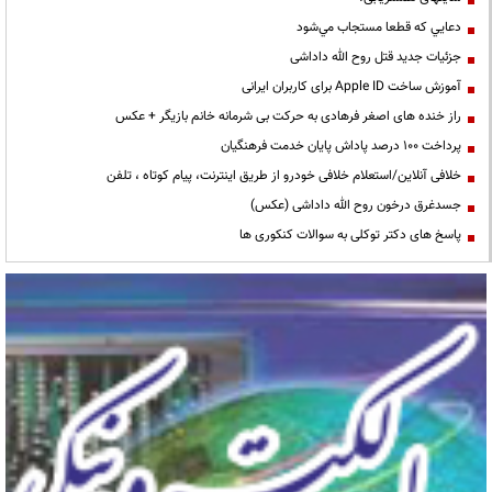
دعايي كه قطعا مستجاب مي‌شود
جزئیات جدید قتل روح الله داداشی
آموزش ساخت Apple ID برای کاربران ایرانی
راز خنده های اصغر فرهادی به حرکت بی شرمانه خانم بازیگر + عکس
پرداخت ۱۰۰ درصد پاداش پایان خدمت فرهنگیان
خلافی آنلاین/استعلام خلافی خودرو از طریق اینترنت، پیام کوتاه ، تلفن
جسدغرق درخون روح الله داداشی (عکس)
پاسخ های دکتر توکلی به سوالات کنکوری ها