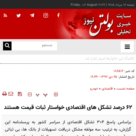
جمعه ۱۶ مرداد ۱۴۰۵
|
Friday , 07 August 2026
از
و
ته
ن
نو
کد خبر:
۱۸۶۵۱۲
تاریخ انتشار:
۲۵ دی ۱۳۹۲ - ۱۶:۴۹
صفحه نخست
»
اقتصادی
»
خودرو
‍‍‍ پ
پ
62 درصد تشکل های اقتصادی خواستار ثبات قیمت هستند
براساس پاسخ 304 تشکل اقتصادی از سراسر کشور به پرسشنامه این
گزارش، به ترتیب سه مولفه مشکل دریافت تسهیلات از بانک ها، بی ثباتی