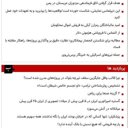
هدف قرار گرفتن اتاق‌ فرماندهی مزدوران عربستان در یمن
این دیپلماسی نمایشی، شکست خورده است/واقعیت‌ها را بپذیرید و به تعهدات خود عمل
کنید
امید مالباختگان رمزارز آبکی به فروش اموال محکومان
از التماس تا فروپاشی هژمونی دلار
مطالبه برای شکستن انحصار پیمانکاری؛ نظارت دقیق بر واگذاری پروژه‌ها، راهکار مقابله با
فساد
حمله نیروهای اسرائیلی به خبرنگار پرس‌تی‌وی
پربازدید ها
چرا قالب وافل جایگزین سقف تیرچه بلوک در پروژه‌های مدرن شده است؟
تشخیص روان‌شناختی ترامپ: «او تجسم خالص شیطان است!»
۲ گزینه صنعا برای ریاض
گستره امپراتوری ایران در ۵ قرن پیش از میلاد؛ تصویری از ایران ۲۵ قرن پیش
میانکاله در آتش می‌سوزد
پزشکیان: تنها کسانی که در خیابان بودند ایران را نگه نداشتند همه سهیم هستند
پارچه فروشی که هیچ نسبتی با بانک آینده ندارد!