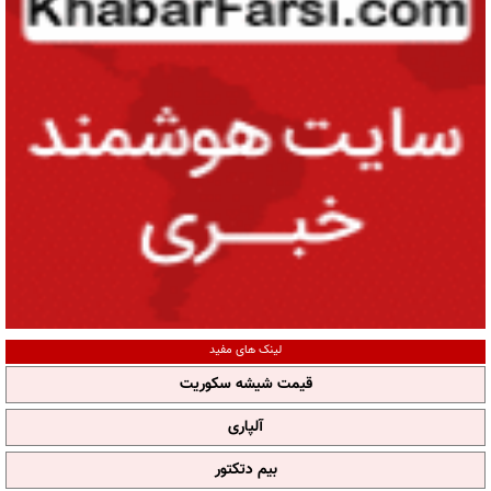
لینک های مفید
قیمت شیشه سکوریت
آلپاری
بیم دتکتور