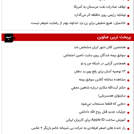
توقف صادرات نفت عربستان به آمریکا
نوشابه رژیمی روی حافظه اثر می‌گذارد
خادمیان: هیچ شفیعی برای زن نزد خداوند بهتر از رضایت شوهر نیست
پربحث ترین عناوین
هشتمین کلان شهر ایران مشخص شد
سوابق بیمه شدگان روی سایت تامین اجتماعی
همجنس گرایی در شبکه من و تو
13 توصیه آسان برای رفع بوی بد دهان
مشاهده سامانه آنلاين سوابق بیمه
حكم آيت‌الله مكارم درباره شاهين نجفي
سایتهای همسریابی!
دعايي كه قطعا مستجاب مي‌شود
جزئیات جدید قتل روح الله داداشی
آموزش ساخت Apple ID برای کاربران ایرانی
راز خنده های اصغر فرهادی به حرکت بی شرمانه خانم بازیگر + عکس