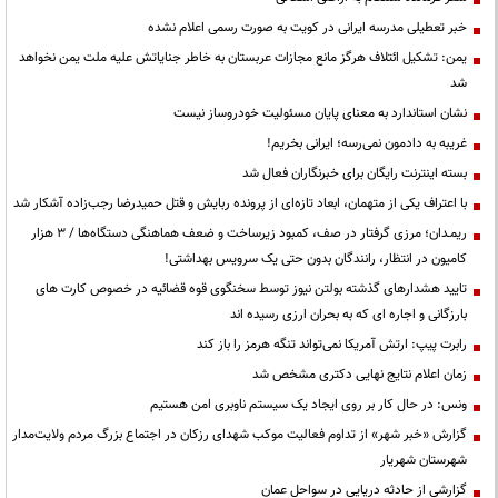
خبر تعطیلی مدرسه ایرانی در کویت به صورت رسمی اعلام نشده
یمن: تشکیل ائتلاف هرگز مانع مجازات عربستان به خاطر جنایاتش علیه ملت یمن نخواهد
شد
نشان استاندارد به معنای پایان مسئولیت خودروساز نیست
غریبه به دادمون نمی‌رسه؛ ایرانی بخریم!
بسته اینترنت رایگان برای خبرنگاران فعال شد
با اعتراف یکی از متهمان، ابعاد تازه‌ای از پرونده ربایش و قتل حمیدرضا رجب‌زاده آشکار شد
ریمـدان؛ مرزی گرفتار در صف، کمبود زیرساخت و ضعف هماهنگی دستگاه‌ها / ۳ هزار
کامیون در انتظار، رانندگان بدون حتی یک سرویس بهداشتی!
تایید هشدارهای گذشته بولتن نیوز توسط سخنگوی قوه قضائیه در خصوص کارت های
بارزگانی و اجاره ای که به بحران ارزی رسیده اند
رابرت پیپ: ارتش آمریکا نمی‌تواند تنگه هرمز را باز کند
زمان اعلام نتایج نهایی دکتری مشخص شد
ونس: در حال کار بر روی ایجاد یک سیستم ناوبری امن هستیم
گزارش «خبر شهر» از تداوم فعالیت موکب شهدای رزکان در اجتماع بزرگ مردم ولایت‌مدار
شهرستان شهریار
گزارشی از حادثه دریایی در سواحل عمان