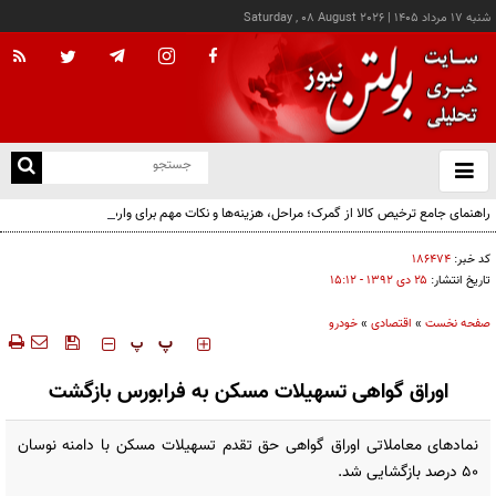
شنبه ۱۷ مرداد ۱۴۰۵
|
Saturday , 08 August 2026
از
و
ته
راهنمای جامع ترخیص کالا از گمرک؛ مراحل، هزینه‌ها و نکات مهم برای واردکنندگان
ن
نو
کد خبر:
۱۸۶۴۷۴
تاریخ انتشار:
۲۵ دی ۱۳۹۲ - ۱۵:۱۲
صفحه نخست
»
اقتصادی
»
خودرو
‍‍‍ پ
پ
اوراق گواهی تسهیلات مسکن به فرابورس بازگشت
نمادهای معاملاتی اوراق گواهی حق تقدم تسهیلات مسکن با دامنه نوسان
50 درصد بازگشایی شد.