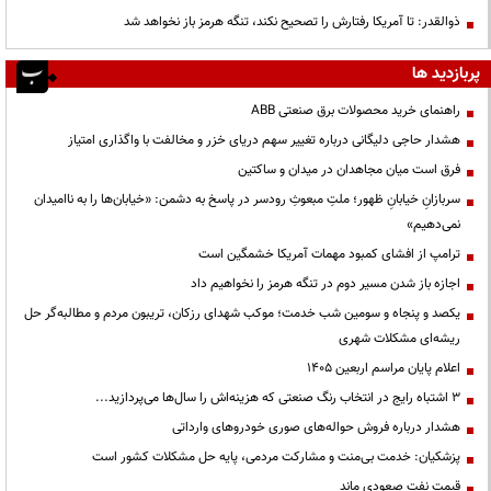
ذوالقدر: تا آمریکا رفتارش را تصحیح نکند، تنگه هرمز باز نخواهد شد
پربازدید ها
راهنمای خرید محصولات برق صنعتی ABB
هشدار حاجی دلیگانی درباره تغییر سهم دریای خزر و مخالفت با واگذاری امتیاز
فرق است میان مجاهدان در میدان و ساکتین
سربازانِ خیابانِ ظهور؛ ملتِ مبعوثِ رودسر در پاسخ به دشمن: «خیابان‌ها را به ناامیدان
نمی‌دهیم»
ترامپ از افشای کمبود مهمات آمریکا خشمگین است
اجازه باز شدن مسیر دوم در تنگه هرمز را نخواهیم داد
یکصد و پنجاه و سومین شب خدمت؛ موکب شهدای رزکان، تریبون مردم و مطالبه‌گر حل
ریشه‌ای مشکلات شهری
اعلام پایان مراسم اربعین ۱۴۰۵
3 اشتباه رایج در انتخاب رنگ صنعتی که هزینه‌اش را سال‌ها می‌پردازید...
هشدار درباره فروش حواله‌های صوری خودروهای وارداتی
پزشکیان: خدمت بی‌منت و مشارکت مردمی، پایه حل مشکلات کشور است
قیمت نفت صعودی ماند