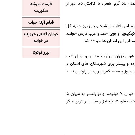
ن باد گرم همراه با افزایش دما دور از
قیمت شیشه
سکوریت
فیلم آپنه خواب
ین مناطق آغاز می شود و طی روز شنبه کل
هگیلویه و بویر احمد و غرب فارس خواهد
درمان قطعی خروپف
ستانی این استان ها خواهد شد.
در خواب
لیزر فوتونا
ای تهران امروز، نيمه ابري، اوایل شب
وده و بیشتر برای شهرستان های استان و
 و روز جمعه، کمي ابري، در پاره ای نقاط
وی افزود: بیشترین میزان بارش ها طی روز گذشته در نوشهر به میزان 7 میلیمتر، در سردشت به میزان 7 میلیمتر و در رامسر به میزان 5
میلیمتر و گرمترین مرکز استان طی 24 ساعت گذشته بندرعباس با دمای 21 درجه بالای صفر و شهرکرد با دمای 15 درجه زیر صفر سردترین مرکز