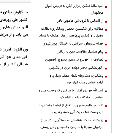
امید مالباختگان رمزارز آبکی به فروش اموال
به گزارش
بولتن نی
محکومان
از التماس تا فروپاشی هژمونی دلار
البرز بارش های 
مطالبه برای شکستن انحصار پیمانکاری؛ نظارت
می یابد و از مرز
دقیق بر واگذاری پروژه‌ها، راهکار مقابله با فساد
حمله نیروهای اسرائیلی به خبرنگار پرس‌تی‌وی
وی افزود: امروز 
پیام هشدار مقاومت یمن به ریاض
خزر دمای هوا افز
تصادف ۱۲ خودرو در محور یاسوج ـ اصفهان
شمالی کشور از و
رکوردشکنی دختر دونده ایران در بلاروس
پزشکیان: مشروطه نقطه عطف بیداری و
آزادی‌خواهی ملت ایران بود
آیت‌الله جوادی آملی: با هرکس که وحدت ملی و
اسلامی را بشکند، باید مقابله کرد
تقسیم غنایم مدیران یا دفاع از تولید؛ پشت‌پرده
درخواست توقف یک آیین‌نامه چه بود؟
وزارت اطلاعات: شناسایی و دستگیری ۲۱ نفر از
مزدوران مرتبط با سازمان جاسوسی و تروریستی