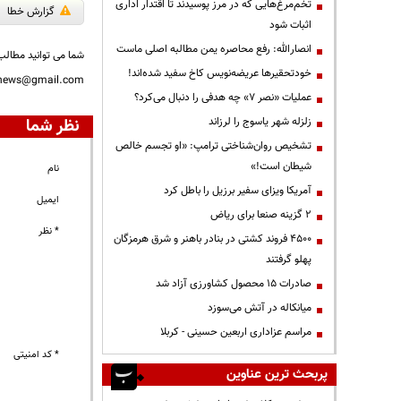
تخم‌مرغ‌هایی که در مرز پوسیدند تا اقتدار اداری
گزارش خطا
اثبات شود
انصارالله: رفع محاصره یمن مطالبه اصلی ماست
شما می توانید مطالب 
خودتحقیرها عریضه‌نویس کاخ سفید شده‌اند!
nnews@gmail.com
عملیات «نصر ۷» چه هدفی را دنبال می‌کرد؟
زلزله شهر یاسوج را لرزاند
نظر شما
تشخیص روان‌شناختی ترامپ: «او تجسم خالص
شیطان است!»
نام
آمریکا ویزای سفیر برزیل را باطل کرد
ایمیل
۲ گزینه صنعا برای ریاض
* نظر
۴۵۰۰ فروند کشتی در بنادر باهنر و شرق هرمزگان
پهلو گرفتند
صادرات ۱۵ محصول کشاورزی آزاد شد
میانکاله در آتش می‌سوزد
مراسم عزاداری اربعین حسینی - کربلا
* کد امنیتی
پربحث ترین عناوین