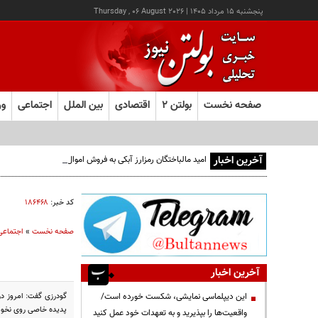
پنجشنبه ۱۵ مرداد ۱۴۰۵
|
Thursday , 06 August 2026
صفحه نخست
بولتن ۲
اقتصادی
بین الملل
اجتماعی
ور
آخرین اخبار
امید مالباختگان رمزارز آبکی به فروش اموال محکومان
کد خبر:
۱۸۶۴۶۸
صفحه نخست
»
اجتماعی
آخرین اخبار
گودرزی گفت: امروز در
این دیپلماسی نمایشی، شکست خورده است/
پدیده خاصی روی نخواه
واقعیت‌ها را بپذیرید و به تعهدات خود عمل کنید