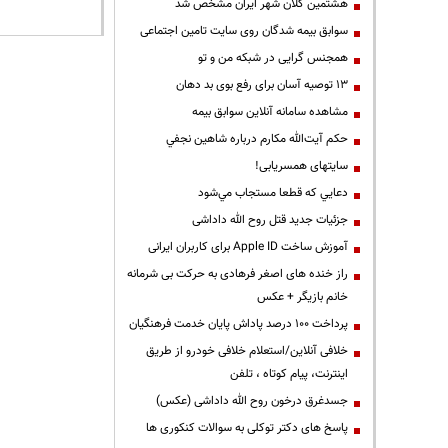
هشتمین کلان شهر ایران مشخص شد
سوابق بیمه شدگان روی سایت تامین اجتماعی
همجنس گرایی در شبکه من و تو
13 توصیه آسان برای رفع بوی بد دهان
مشاهده سامانه آنلاين سوابق بیمه
حكم آيت‌الله مكارم درباره شاهين نجفي
سایتهای همسریابی!
دعايي كه قطعا مستجاب مي‌شود
جزئیات جدید قتل روح الله داداشی
آموزش ساخت Apple ID برای کاربران ایرانی
راز خنده های اصغر فرهادی به حرکت بی شرمانه
خانم بازیگر + عکس
پرداخت ۱۰۰ درصد پاداش پایان خدمت فرهنگیان
خلافی آنلاین/استعلام خلافی خودرو از طریق
اینترنت، پیام کوتاه ، تلفن
جسدغرق درخون روح الله داداشی (عکس)
پاسخ های دکتر توکلی به سوالات کنکوری ها