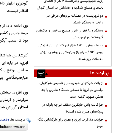
رژیم صهیونیستی و بازداشت ۴ نفر از اعضای
گودرزی اظهار داش
باندهای مسلح شرارت و اغتشاش در استان کرمان
انتظار نیست.
دو تروریست در عملیات نیروهای عراقی در
«الانبار» دستگیر شدند
وی ادامه داد: از
دستگیری ۸ نفر از اشرار مسلح شاخص و مرتبطین
نیمه جنوبی کشور 
گروهک‌های تروریستی
بود که سبب آبگرف
معامله بیش از ۴۱۳ هزار تن کالا در بازار فیزیکی
بورس کالا / حراج باز و پتروشیمی پیشران ارزش
کارشناس هواشناس
معاملات روز شدند
ابري، در پاره ای
مناطق مرتفع و کو
پربازدید ها
غبارصبحگاهي پی
از رانت‌ شرکتهای خودروساز و تاسیس شرکتهای
تراستی در اروپا تا تسخیر دستگاه نظارتی با چه
هدفی صورت گرفته است
چرا قالب وافل جایگزین سقف تیرچه بلوک در
استان گزارش شده
پروژه‌های مدرن شده است؟
جزئیات مذاکرات ایران و عمان برای بازگشایی تنگه
برچسب ها:
وضعیت 
هرمز