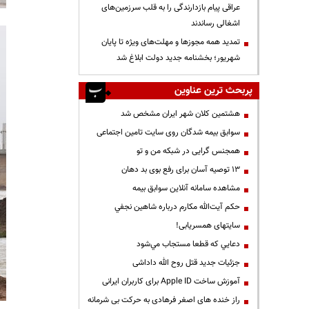
عراقی پیام بازدارندگی را به قلب سرزمین‌های
اشغالی رساندند
تمدید همه مجوزها و مهلت‌های ویژه تا پایان
شهریور؛ بخشنامه جدید دولت ابلاغ شد
پربحث ترین عناوین
هشتمین کلان شهر ایران مشخص شد
سوابق بیمه شدگان روی سایت تامین اجتماعی
همجنس گرایی در شبکه من و تو
13 توصیه آسان برای رفع بوی بد دهان
مشاهده سامانه آنلاين سوابق بیمه
حكم آيت‌الله مكارم درباره شاهين نجفي
سایتهای همسریابی!
دعايي كه قطعا مستجاب مي‌شود
جزئیات جدید قتل روح الله داداشی
آموزش ساخت Apple ID برای کاربران ایرانی
راز خنده های اصغر فرهادی به حرکت بی شرمانه