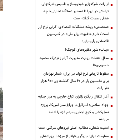
از رانت‌ شرکتهای خودروساز و تاسیس شرکتهای
تراستی در اروپا تا تسخیر دستگاه نظارتی با چه
هدفی صورت گرفته است
صمصامی: ریشه مشکلات اقتصادی، گرانی نرخ ارز
است/ طرح «تقویت پول ملی» در کمیسیون
اقتصادی رأی نیاورد
میناب؛ شهرِ مقبره‌های کوچک!
مدالِ اعتماد؛ روایت مدیریت آرام و نزدیک محمود
خسروی‌وفا
سقوط تاریخی نرخ تولد در ایران؛ شمار نوزادان
برای نخستین بار در ۶۰ سال گذشته زیر ۹۰۰ هزار
نفر رفت
آغاز انتقال رایگان زائران اتباع خارجی به مرز چذابه
جهاد اسلامی: اسرائیل با چراغ سبز آمریکا، پروژه
نسل‌کشی و کوچ اجباری مردم غزه را ادامه
می‌دهد
‌امنیت شغلی، مطالبه اصلی نیروهای شرکتی است
مقاومت عراق؛ بازیگری فراتر از مرزها | پهپادهای