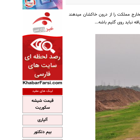
ارج مملکت را از درون خاکشان میدهند
فه نباید روی گلیم باشه...
لینک های مفید
قیمت شیشه
سکوریت
آلپاری
بیم دتکتور