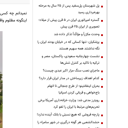
پل شهرستان پل‌سفید پس از ۲۵ سال به مرحله
بهره‌برداری رسید
نمیدانم چه کسی 
اینگونه مظلوم واق
گستره امپراتوری ایران در ۵ قرن پیش از میلاد؛
تصویری از ایران ۲۵ قرن پیش
وحدت مکرّراً و مؤکّداً تذکر داده شد
پزشکیان: تنها کسانی که در خیابان بودند ایران را
نگه نداشتند همه سهیم هستند
نشست چهارجانبه سعودی، پاکستان، مصر و
ترکیه با تاکید بر کنترل تنش‌ها
ماجرای نصب سنگ مزار اکبر عبدی چیست؟
کدام اهداف زیرساختی در مدار ایران قرار دارد؟
بحران اینفانتینو؛ از طرح جنجالی تا اتهام
باج‌خواهی و قربانی کردن اسپانیا
رویترز مدعی شد: وزارت خزانه‌داری آمریکا برخی
تحریم‌های مرتبط با ایران را لغو کرد
پارچه فروشی که هیچ نسبتی با بانک آینده ندارد!
حشدالشعبی هر گونه درگیری در شهر سامراء را