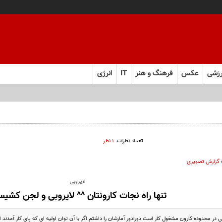
زشی
عکس
فرهنگ و هنر
IT
انرژی
تعداد نظرات:
۱ نظر
گزارش تصویری
لایروبی
تنها راه نجات کارونتان ^^ لایروبی و لجن کشی
 محدوده کارون مشغول کار است دورادور آمارشان را داشتم اگر با آن توان اولیه ای که پای کار آمدند ادا