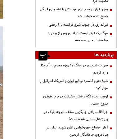
تکذیب کرد
یمن: فرار رو به جلوی عربستان با تشدیدی فراگیر
پاسخ داده خواهد شد
تیراندازی در جنوب شرق فرانسه با ۶ زخمی
مرگ یک فوتبالیست تایلندی پس از برخورد
صاعقه در حین مسابقه
پربازدید ها
ضربات شدیدی در جنگ ۱۷ روزه محرم به آمریکا
وارد کردیم
شیخ نعیم قاسم: توافق ایران و آمریکا، اسرائیل را
مهار کرد
اربعین زنده نگه داشتنِ حقیقت در برابر طوفانِ
دروغ است.
چرا قالب وافل جایگزین سقف تیرچه بلوک در
پروژه‌های مدرن شده است؟
آغاز اجتماع خون‌خواهی اقای شهید ایران در
پیاده‌روی جاماندگان اربعین