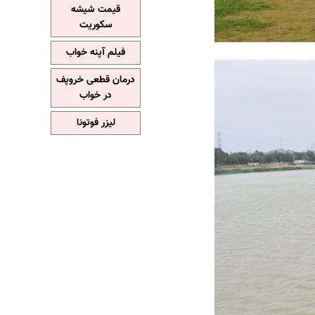
قیمت شیشه
سکوریت
فیلم آپنه خواب
درمان قطعی خروپف
در خواب
لیزر فوتونا