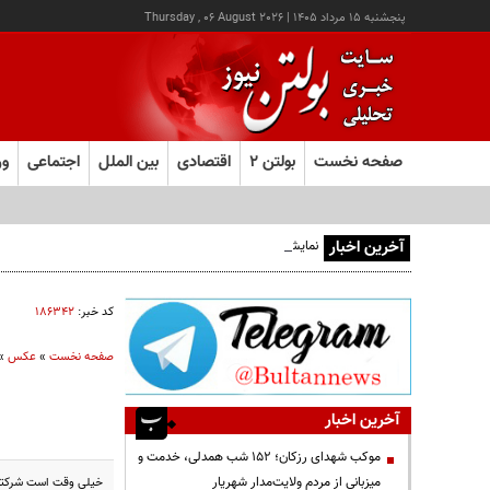
پنجشنبه ۱۵ مرداد ۱۴۰۵
|
Thursday , 06 August 2026
صفحه نخست
بولتن ۲
اقتصادی
بین الملل
اجتماعی
ور
آخرین اخبار
نمایشگاه صنایع‌دستی «از ریشه تا امروز» - کرج
کد خبر:
۱۸۶۳۴۲
صفحه نخست
»
عکس
»
آخرین اخبار
موکب شهدای رزکان؛ ۱۵۲ شب همدلی، خدمت و
میزبانی از مردم ولایت‌مدار شهریار
خیلی وقت است شرکتی در