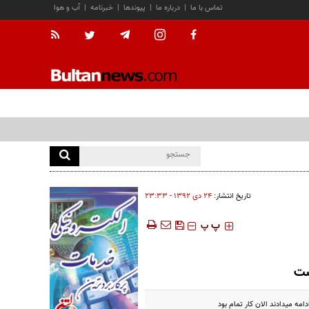
تماس با ما
|
درباره ما
|
پیوندها
|
خبرنامه
|
آب و هوا
تاریخ انتشار:
۲۴ دی ۱۳۹۲ - ۲۳:۳۳
‍‍‍ پ
پ
ست
مه میدادند الان کار تمام بود