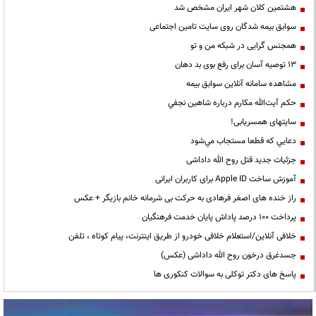
هشتمین کلان شهر ایران مشخص شد
سوابق بیمه شدگان روی سایت تامین اجتماعی
همجنس گرایی در شبکه من و تو
13 توصیه آسان برای رفع بوی بد دهان
مشاهده سامانه آنلاين سوابق بیمه
حكم آيت‌الله مكارم درباره شاهين نجفي
سایتهای همسریابی!
دعايي كه قطعا مستجاب مي‌شود
جزئیات جدید قتل روح الله داداشی
آموزش ساخت Apple ID برای کاربران ایرانی
راز خنده های اصغر فرهادی به حرکت بی شرمانه خانم بازیگر + عکس
پرداخت ۱۰۰ درصد پاداش پایان خدمت فرهنگیان
خلافی آنلاین/استعلام خلافی خودرو از طریق اینترنت، پیام کوتاه ، تلفن
جسدغرق درخون روح الله داداشی (عکس)
پاسخ های دکتر توکلی به سوالات کنکوری ها