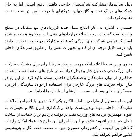
دليل تحريم‌ها، مشاركت شركت‌هاي خارجي كاهش يافته است، اما به جاي
شركت‌هاي بزرگ نفت و گاز جهان، شركتهاي با درجه پايين در صنعت نفت
فعاليت كرده‌اند.
حسيني با اشاره به آغاز اصلاح نسل جديد قراردادهاي بيع متقابل در سطح
وزارت نفت،گفت: در روند اصلاح قراردادهاي نفتي اين موضوع هم ديده شده
است كه تمامي شركت هاي بزرگي كه قصد مشاركت در صنعت نفت را دارند
بايد درصد قابل توجه اي از كالا و تجهيزات نفتي را از طريق سازندگان داخلي
تامين كنند.
معاون وزير نفت با اعلام اينكه مهمترين پيش شرط ايران براي مشاركت شركت
هاي بزرگ نفتي همچون شل و توتال فرانسه در طرح هاي صنعت نفت استفاده
حداكثري از توان سازندگان و صنعتگران داخلي است، تاكيد كرد: از اين رو در
كنار الزام شركت هاي بزرگ خارجي براي استفاده ار توان سازندگان ايراني،
صنعتگران داخلي هم بايد نسبت به ارتقاي استانداردها اقدام كنند.
اين مقام مسئول از طراحي سامانه الكترونيكي كالا، تدوين بانك جامع اطلاعات
سازندگان داخلي، تهيه وندورليست واحد و كدگذاري انواع كالا و تجهيزات به
عنوان مهمترين برنامه هاي وزارت نفت در دولت يازدهم براي حمايت از ساخت
داخل خبر داد و افزود: علاوه بر اين با اجراي اين طرح ها، عملا امكان واردات
كالاهاي بي كيفيت از كشورهاي همچون چين به صنعت نفت، گاز و پتروشيمي
كشور فراهم نخواهد شد.