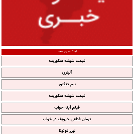
لینک های مفید
قیمت شیشه سکوریت
آلپاری
بیم دتکتور
قیمت شیشه سکوریت
فیلم آپنه خواب
درمان قطعی خروپف در خواب
لیزر فوتونا