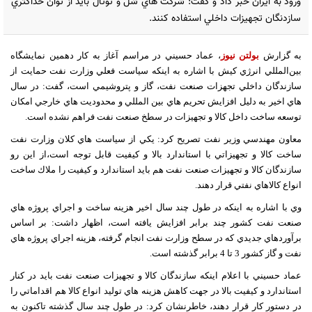
ورود به ايران خبر داد و گفت: شركت هاي شل و توتال بايد از توان حداكثري
سازدنگان تجهيزات داخلي استفاده كنند.
به گزارش
بولتن نیوز
، عماد حسيني در مراسم آغاز به كار دهمين نمايشگاه
بين‌المللي انرژي كيش با اشاره به اينكه سياست فعلي وزارت نفت حمايت از
سازندگان داخلي تجهزات صنعت نفت، گاز و پتروشيمي است، گفت: در سال
هاي اخير به دليل افزايش تحريم هاي بين المللي و محدوديت هاي خارجي امكان
توسعه ساخت داخل كالا و تجهيزات در سطخ صنعت نفت فراهم نشده است.
معاون مهندسي وزير نفت تصريح كرد: يكي از سياست هاي كلان وزارت نفت
ساخت كالا و تجهيزاتي با استاندارد بالا و كيفيت قابل توجه است،از اين رو
سازندگان كالا و تجهيزات صنعت نفت هم بايد استاندارد و كيفيت را ملاك ساخت
انواع كالاهاي نفتي قرار دهند.
وي با اشاره به اينكه در طول چند سال اخير هزينه ساخت و اجراي پروژه هاي
صنعت نفت كشور چند برابر افزايش يافته است، اظهار داشت: بر اساس
برآوردهاي جديدي كه در سطح وزارت نفت انجام گرفته، هزينه اجراي پروژه هاي
نفت و گاز كشور 3 تا 4 برابر گذشته است.
عماد حسيني با اعلام اينكه سازندگان كالا و تجهيزات صنعت نفت بايد در كنار
استاندارد و كيفيت بالا در جهت كاهش هزينه هاي توليد انواع كالا هم اقداماتي را
در دستور كار قرار دهند، خاطرنشان كرد: در طول چند سال گذشته تاكنون به