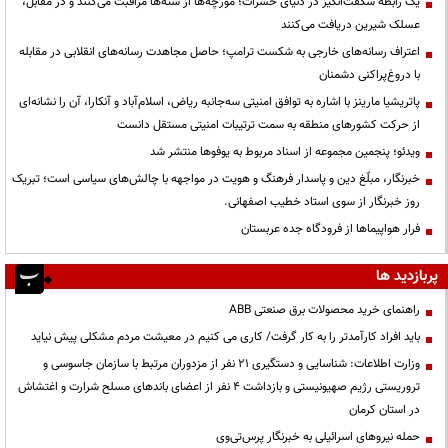
یک رابطه شگفت‌انگیز در دنیای حشرات؛ مورچه‌ها از شته‌ها مراقبت می‌کنند و در مقابل،
عسلک شیرین دریافت می‌کنند
اعتراف رسانه‌های خارجی به شکست ترامپ؛ حاصل مجاهدت رسانه‌های انقلابی در مقابله
با دروغ‌پراکنی دشمنان
پاتریشیا مارینز با اشاره به توافق امنیتی سه‌جانبه ریاض، اسلام‌آباد و آنکارا، آن را نشانه‌ای
از حرکت کشورهای منطقه به سمت ترتیبات امنیتی مستقل دانست
ویدئو؛ پنجمین مجموعه از اسناد مربوط به یوفوها منتشر شد
خبرنگار، مبلّغ دین و پاسدار فرهنگ و هویت در مواجهه با چالش‌های سیاسی است؛ تبریک
روز خبرنگار از سوی استاد خطیب اصفهانی.
فرار هواپیماها از فرودگاه جده عربستان
پربازدید ها
راهنمای خرید محصولات برق صنعتی ABB
باید افراد کارآمدتر را به کار گرفت/ کاری می کنیم در معیشت مردم مشکلی پیش نیاید
وزارت اطلاعات: شناسایی و دستگیری ۲۱ نفر از مزدوران مرتبط با سازمان جاسوسی و
تروریستی رژیم صهیونیستی و بازداشت ۴ نفر از اعضای باندهای مسلح شرارت و اغتشاش
در استان کرمان
حمله نیروهای اسرائیلی به خبرنگار پرس‌تی‌وی