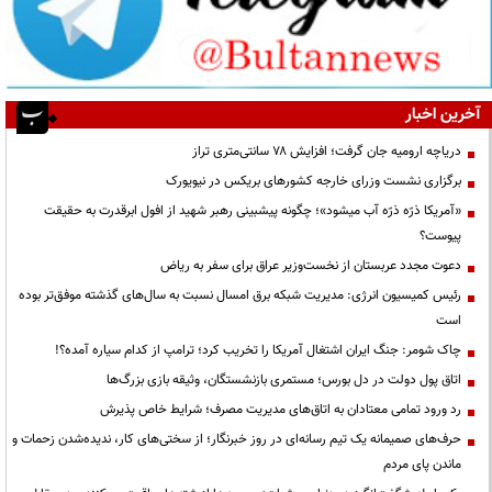
آخرین اخبار
دریاچه ارومیه جان گرفت؛ افزایش ۷۸ سانتی‌متری تراز
برگزاری نشست وزرای خارجه کشورهای بریکس در نیویورک
«آمریکا ذرّه ذرّه آب میشود»؛ چگونه پیشبینی رهبر شهید از افول ابرقدرت به حقیقت
پیوست؟
دعوت مجدد عربستان از نخست‌وزیر عراق برای سفر به ریاض
رئیس کمیسیون انرژی: مدیریت شبکه برق امسال نسبت به سال‌های گذشته موفق‌تر بوده
است
چاک شومر: جنگ ایران اشتغال آمریکا را تخریب کرد؛ ترامپ از کدام سیاره آمده؟!
اتاق پول دولت در دل بورس؛ مستمری بازنشستگان، وثیقه بازی بزرگ‌ها
رد ورود تمامی معتادان به اتاق‌های مدیریت مصرف؛ شرایط خاص پذیرش
حرف‌های صمیمانه یک تیم رسانه‌ای در روز خبرنگار؛ از سختی‌های کار، ندیده‌شدن زحمات و
ماندن پای مردم