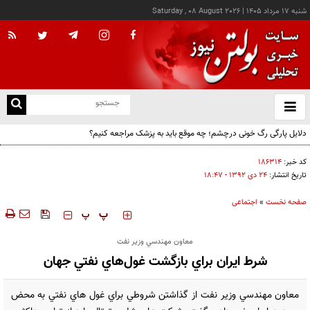
شنبه ۱۷ مرداد ۱۴۰۵
|
Saturday , 08 August 2026
از
و
ته
دلایل پارگی رگ خونی درچشم؛ چه موقع باید به پزشک مراجعه کنیم؟
ن
نو
کد خبر:
۱۸۶۳۱۴
تاریخ انتشار:
۲۴ دی ۱۳۹۲ - ۱۸:۴۷
صفحه نخست
»
اجتماعی
‍‍‍ پ
پ
معاون مهندسي وزير نفت
شرط ايران براي بازگشت غول‌هاي نفتي جهان
معاون مهندسي وزير نفت از گذاشتن شروطي براي غول هاي نفتي به محض