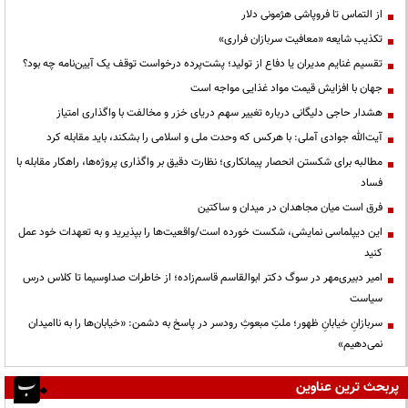
از التماس تا فروپاشی هژمونی دلار
تکذیب شایعه «معافیت سربازان فراری»
تقسیم غنایم مدیران یا دفاع از تولید؛ پشت‌پرده درخواست توقف یک آیین‌نامه چه بود؟
جهان با افزایش قیمت مواد غذایی مواجه است
هشدار حاجی دلیگانی درباره تغییر سهم دریای خزر و مخالفت با واگذاری امتیاز
آیت‌الله جوادی آملی: با هرکس که وحدت ملی و اسلامی را بشکند، باید مقابله کرد
مطالبه برای شکستن انحصار پیمانکاری؛ نظارت دقیق بر واگذاری پروژه‌ها، راهکار مقابله با
فساد
فرق است میان مجاهدان در میدان و ساکتین
این دیپلماسی نمایشی، شکست خورده است/واقعیت‌ها را بپذیرید و به تعهدات خود عمل
کنید
امیر دبیری‌مهر در سوگ دکتر ابوالقاسم قاسم‌زاده؛ از خاطرات صداوسیما تا کلاس درس
سیاست
سربازانِ خیابانِ ظهور؛ ملتِ مبعوثِ رودسر در پاسخ به دشمن: «خیابان‌ها را به ناامیدان
نمی‌دهیم»
پربحث ترین عناوین