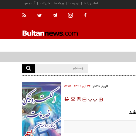
تماس با ما
|
درباره ما
|
پیوندها
|
خبرنامه
|
آب و هوا
تاریخ انتشار:
۲۴ دی ۱۳۹۲ - ۱۷:۵۱
‍‍‍ پ
پ
شد