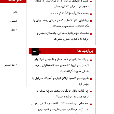
نظر شما
گستره امپراتوری ایران در ۵ قرن پیش از میلاد؛
تصویری از ایران ۲۵ قرن پیش
نام
وحدت مکرّراً و مؤکّداً تذکر داده شد
پزشکیان: تنها کسانی که در خیابان بودند ایران را
ایمیل
نگه نداشتند همه سهیم هستند
* نظر
نشست چهارجانبه سعودی، پاکستان، مصر و
ترکیه با تاکید بر کنترل تنش‌ها
پربازدید ها
از رانت‌ شرکتهای خودروساز و تاسیس شرکتهای
* کد امنیتی
تراستی در اروپا تا تسخیر دستگاه نظارتی با چه
هدفی صورت گرفته است
شیخ نعیم قاسم: توافق ایران و آمریکا، اسرائیل را
مهار کرد
چرا قالب وافل جایگزین سقف تیرچه بلوک در
پروژه‌های مدرن شده است؟
صمصامی: ریشه مشکلات اقتصادی، گرانی نرخ ارز
است/ طرح «تقویت پول ملی» در کمیسیون