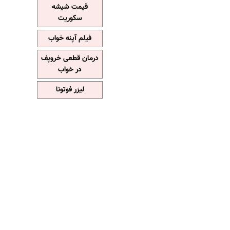
قیمت شیشه
سکوریت
فیلم آپنه خواب
درمان قطعی خروپف
در خواب
لیزر فوتونا