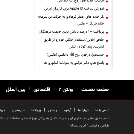
جزئیات جدید قتل روح الله داداشی
آموزش ساخت Apple ID برای کاربران ایرانی
راز خنده های اصغر فرهادی به حرکت بی شرمانه
خانم بازیگر + عکس
پرداخت ۱۰۰ درصد پاداش پایان خدمت فرهنگیان
خلافی آنلاین/استعلام خلافی خودرو از طریق
اینترنت، پیام کوتاه ، تلفن
جسدغرق درخون روح الله داداشی (عکس)
پاسخ های دکتر توکلی به سوالات کنکوری ها
صفحه نخست
|
بولتن ۲
|
اقتصادی
|
بین الملل
|
|
|
|
|
|
|
تماس با ما
درباره ما
آرشیو
جستجو
پیوندها
نظرسنجی
خبرن
تمام حقوق مادی و معنوی این سایت متعلق به بولتن نیوز است و استفاده از مطالب
طراحی و تولید: "
ایران سامانه
"