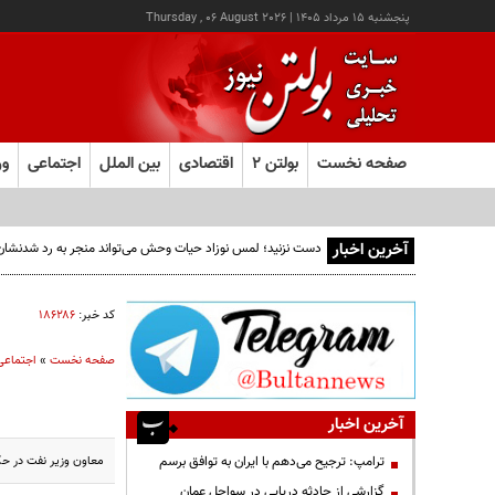
پنجشنبه ۱۵ مرداد ۱۴۰۵
|
Thursday , 06 August 2026
صفحه نخست
بولتن ۲
اقتصادی
بین الملل
اجتماعی
ور
آخرین اخبار
دست نزنید؛ لمس نوزاد حیات وحش می‌تواند منجر به رد شدنشا
کد خبر:
۱۸۶۲۸۶
صفحه نخست
»
اجتماعی
آخرین اخبار
معاون وزیر نفت در حک
ترامپ: ترجیح می‌دهم با ایران به توافق برسم
گزارشی از حادثه دریایی در سواحل عمان