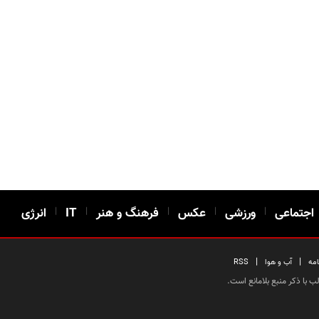
اجتماعی
|
ورزشی
|
عکس
|
فرهنگ و هنر
|
IT
|
انرژی
|
|
امه
آب و هوا
RSS
 با ذکر منبع بلامانع است.