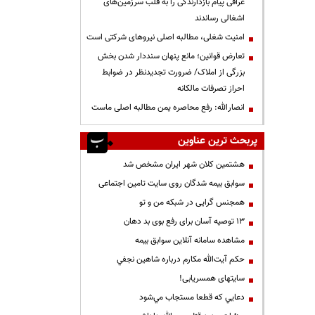
عراقی پیام بازدارندگی را به قلب سرزمین‌های
اشغالی رساندند
‌امنیت شغلی، مطالبه اصلی نیروهای شرکتی است
تعارض قوانین؛ مانع پنهان سنددار شدن بخش
بزرگی از املاک/ ضرورت تجدیدنظر در ضوابط
احراز تصرفات مالکانه
انصارالله: رفع محاصره یمن مطالبه اصلی ماست
پربحث ترین عناوین
هشتمین کلان شهر ایران مشخص شد
سوابق بیمه شدگان روی سایت تامین اجتماعی
همجنس گرایی در شبکه من و تو
13 توصیه آسان برای رفع بوی بد دهان
مشاهده سامانه آنلاين سوابق بیمه
حكم آيت‌الله مكارم درباره شاهين نجفي
سایتهای همسریابی!
دعايي كه قطعا مستجاب مي‌شود