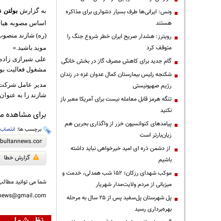
به گزارش
بولتن ن
ونس: ایرانی‌ها طرف بسیار دشواری برای مذاکره
هستند
اساس مصوبه هیات
(ره) شازند منصوب 
رویترز: هشدار صریح ایران خطر شروع جنگ را
متوقف کرد
موید باشید.»
علی شیرازی زاده
گام جدید برای کاهش مصرف گاز در بخش خانگی
مشغول فعالیت بو
شکنجه رئیس بیمارستان کمال عدوان غزه در زندان
مدیر عامل شرکت 
رژیم صهیونیستی
شازند را به عنوا
تنگه هرمز قابل معامله نیست برای آمریکا معبر باز
نکنید
برای مشاهده مطا
پیامدهای کنوانسیون خزر از واگذاری بحرین هم
برچسب ها:
انتصاب
،
زیان‌بارتر است
از دشمن ذره ای امید خیرخواهی نباید داشته
گزارش خطا
باشیم
موکب شهدای رزکان؛ ۱۵۲ شب همدلی، خدمت و
شما می توانید مطالب 
میزبانی از مردم ولایت‌مدار شهریار
nnews@gmail.com
پل شهرستان پل‌سفید پس از ۲۵ سال به مرحله
بهره‌برداری رسید