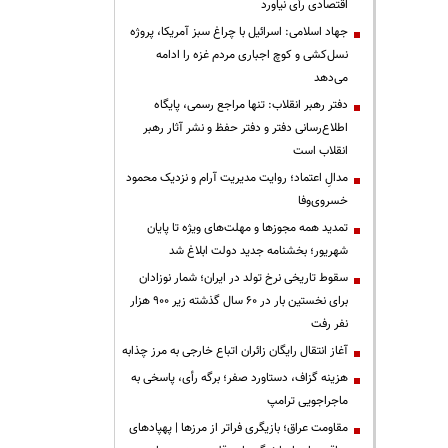
اقتصادی رأی نیاورد
جهاد اسلامی: اسرائیل با چراغ سبز آمریکا، پروژه
نسل‌کشی و کوچ اجباری مردم غزه را ادامه
می‌دهد
دفتر رهبر انقلاب: تنها مراجع رسمی، پایگاه
اطلاع‌رسانی دفتر و دفتر حفظ و نشر آثار رهبر
انقلاب است
مدالِ اعتماد؛ روایت مدیریت آرام و نزدیک محمود
خسروی‌وفا
تمدید همه مجوزها و مهلت‌های ویژه تا پایان
شهریور؛ بخشنامه جدید دولت ابلاغ شد
سقوط تاریخی نرخ تولد در ایران؛ شمار نوزادان
برای نخستین بار در ۶۰ سال گذشته زیر ۹۰۰ هزار
نفر رفت
آغاز انتقال رایگان زائران اتباع خارجی به مرز چذابه
هزینه گزاف، دستاورد صفر؛ برگه رأی، پاسخی به
ماجراجویی ترامپ
مقاومت عراق؛ بازیگری فراتر از مرزها | پهپادهای