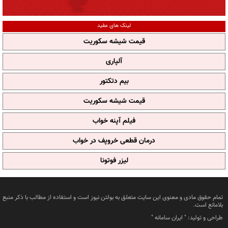
لینک های مفید
قیمت شیشه سکوریت
آلپاری
بیم دتکتور
قیمت شیشه سکوریت
فیلم آپنه خواب
درمان قطعی خروپف در خواب
لیزر فوتونا
تمام حقوق مادی و معنوی این سایت متعلق به بولتن نیوز است و استفاده از مطالب با ذکر منبع
بلامانع است.
طراحی و تولید: "
ایران سامانه
"