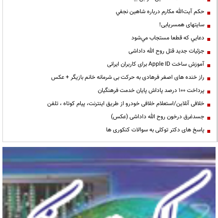
حكم آيت‌الله مكارم درباره شاهين نجفي
سایتهای همسریابی!
دعايي كه قطعا مستجاب مي‌شود
جزئیات جدید قتل روح الله داداشی
آموزش ساخت Apple ID برای کاربران ایرانی
راز خنده های اصغر فرهادی به حرکت بی شرمانه خانم بازیگر + عکس
پرداخت ۱۰۰ درصد پاداش پایان خدمت فرهنگیان
خلافی آنلاین/استعلام خلافی خودرو از طریق اینترنت، پیام کوتاه ، تلفن
جسدغرق درخون روح الله داداشی (عکس)
پاسخ های دکتر توکلی به سوالات کنکوری ها