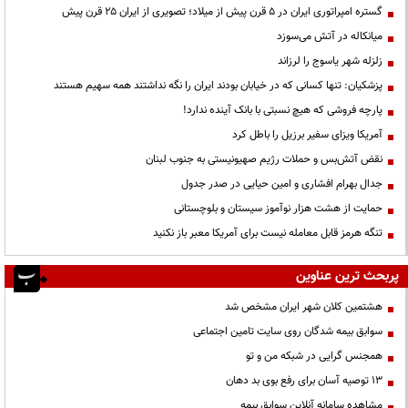
گستره امپراتوری ایران در ۵ قرن پیش از میلاد؛ تصویری از ایران ۲۵ قرن پیش
میانکاله در آتش می‌سوزد
زلزله شهر یاسوج را لرزاند
پزشکیان: تنها کسانی که در خیابان بودند ایران را نگه نداشتند همه سهیم هستند
پارچه فروشی که هیچ نسبتی با بانک آینده ندارد!
آمریکا ویزای سفیر برزیل را باطل کرد
نقض آتش‌بس و حملات رژیم صهیونیستی به جنوب لبنان
جدال بهرام افشاری و امین حیایی در صدر جدول
حمایت از هشت هزار نوآموز سیستان و بلوچستانی
تنگه هرمز قابل معامله نیست برای آمریکا معبر باز نکنید
پربحث ترین عناوین
هشتمین کلان شهر ایران مشخص شد
سوابق بیمه شدگان روی سایت تامین اجتماعی
همجنس گرایی در شبکه من و تو
13 توصیه آسان برای رفع بوی بد دهان
مشاهده سامانه آنلاين سوابق بیمه