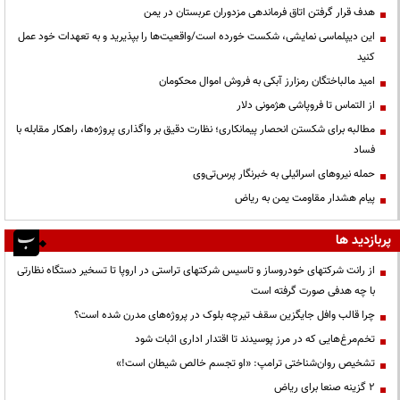
هدف قرار گرفتن اتاق‌ فرماندهی مزدوران عربستان در یمن
این دیپلماسی نمایشی، شکست خورده است/واقعیت‌ها را بپذیرید و به تعهدات خود عمل
کنید
امید مالباختگان رمزارز آبکی به فروش اموال محکومان
از التماس تا فروپاشی هژمونی دلار
مطالبه برای شکستن انحصار پیمانکاری؛ نظارت دقیق بر واگذاری پروژه‌ها، راهکار مقابله با
فساد
حمله نیروهای اسرائیلی به خبرنگار پرس‌تی‌وی
پیام هشدار مقاومت یمن به ریاض
پربازدید ها
از رانت‌ شرکتهای خودروساز و تاسیس شرکتهای تراستی در اروپا تا تسخیر دستگاه نظارتی
با چه هدفی صورت گرفته است
چرا قالب وافل جایگزین سقف تیرچه بلوک در پروژه‌های مدرن شده است؟
تخم‌مرغ‌هایی که در مرز پوسیدند تا اقتدار اداری اثبات شود
تشخیص روان‌شناختی ترامپ: «او تجسم خالص شیطان است!»
۲ گزینه صنعا برای ریاض