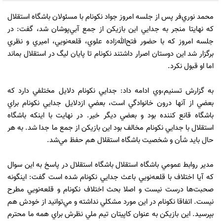
محمد نوري‌فر پس از جلسه امروز جواد نکونام با مسئولان باشگاه استقلال
که نهايتا منجر به جدايي اين بازيکن از جمع آبي‌پوشان شد، گفت: در
جلسه امروز که با حضور فتح‌الله‌زاده علوي، قلعه‌نويي، اميري و نظري
برگزار شد اين دوستان اصرار داشتند نکونام تا پايان ليگ در استقلال بماند
اما او قبول نکرد.
به گزارش تسنيم،وي ادامه داد: جدايي نکونام دلايل مختلفي دارد که
بعضي از آنها درون خانوادگي است، بعضي ازدلايل جدايي نکونام براي
باشگاه قانع کننده بود و بعضي ديگر خير. در نهايت با اينکه باشگاه
استقلال با جدايي نکونام مخالف بود اين بازيکن از جمع ما جدا شد. به هر
حال بايد شأن و شخصيت باشگاه استقلال هم حفظ مي‌شد.
مدير روابط عمومي باشگاه استقلال باشگاه استقلال در پاسخ به اين سوال
که آيا اختلاف با قلعه‌نويي باعث جدايي نکونام شده است گفت: اينگونه
صحبت‌ها درست نيست و اصلا بحث اختلاف نکونام و قلعه‌نويي مطرح
نيست. اتفاقا نکونام در اين مورد مشکلي نداشته و مي‌توانيد از خودش هم
بپرسيد. اين بازيکن به عنوان کاپيتان تيم ملي نظرش براي همه ما محترم