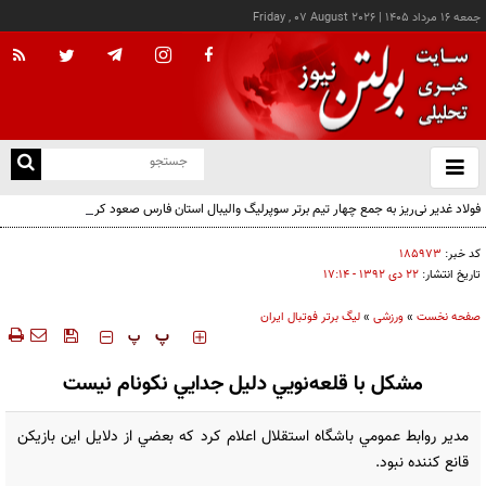
جمعه ۱۶ مرداد ۱۴۰۵
|
Friday , 07 August 2026
از
و
ته
فولاد غدیر نی‌ریز به جمع چهار تیم برتر سوپرلیگ والیبال استان فارس صعود کرد
ن
نو
کد خبر:
۱۸۵۹۷۳
تاریخ انتشار:
۲۲ دی ۱۳۹۲ - ۱۷:۱۴
صفحه نخست
»
ورزشی
»
لیگ برتر فوتبال ایران
‍‍‍ پ
پ
مشکل با قلعه‌نويي دليل جدايي نکونام نيست
مدير روابط عمومي باشگاه استقلال اعلام کرد که بعضي از دلايل اين بازيکن
قانع کننده نبود.