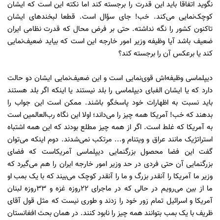
نگوید اتفاقا باید این قدرت را برجسته کند اما نکته این است که ایشان
کوچک‌نمایی می‌کند. خب! جای سؤال است. قطعا لبخندهای ایشان
تاکنون کشور را نگه نداشته. حتی بر فرض محال که قدرت نظامی ایران
ضعیف باشد آیا وظیفه وزیر امور خارجه این است که بیاید ضعیف‌نمایی
کند یا برعکس آن را برجسته کند؟
دیپلماسی وظیفه‌‌اش قوی‌نمایی است و این ضعیف‌نمایی ایشان دو حالت
دارد که یا ایشان الفبای دیپلماسی را بلد نیستند یا اینکه اگر بلد هستند
باید نسبت به اظهارات خود پاسخگو باشند. ممکن است این جواب را
بدهند که خب! آمریکا همه چیز را می‌داند؛ اولا این نگاه رب‌العالمین است
به آمریکا که غلط است. اگر از همه چیز مطلع بودند که این همه اشتباه
استراتژیک مانند عراق و ویتنام و... مرتکب نمی‌شدند. دوم اینکه می‌توان
گفت این فضا محصول بزرگنمایی دیپلماسی آمریکاست که فضای
بزرگنمایی آن حتی فردی در حد وزیر امور خارجه ایران را هم می‌گیرد که
وزیر ما آمریکا را آنقدر بزرگ و ما را آنقدر کوچک می‌بیند که با یک بمب او
ما از بین می‌رویم در حالی که در ماجرای 22روزه غزه و 33روزه لبنان
آمریکا و اسرائیل تمام زور خود را زدند و طوری نیست که مثل قول آقای
ظریف با یک بمب بتوانند همه چیز را نابود کنند. در همان بحث افغانستان