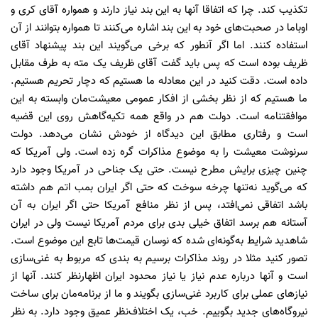
تکذیب کند. چرا که اتفاقا آنها به این بند نیاز دارند و همواره آقای کری و
اوباما در صحبت‌های خود به این بند اشاره می‌کنند تا همواره بتوانند از آن
استفاده کنند. اما اگر آنطور که برخی می‌گویند این بند پیشنهاد آقای
ظریف بوده است که پس باید گفت آقای ظریف یک مته به طرف مقابل
داده است. دقت کنید در این معادله ما هستیم که دچار تحریم هستیم.
ما هستیم که از نظر بخشی از افکار عمومی معیشت‌مان وابسته به این
موافقتنامه است. دولت هم در واقع همه تکیه‌گاهش روی این قضیه
است و رفتاری مطابق این دیدگاه از خودش نشان می‌دهد. دولت
سرنوشت معیشت را به موضوع مذاکرات گره زده است. ولی آمریکا که
چنین چیزی برایش مطرح نیست. حتی یک جناحی در آمریکا وجود دارد
که می‌گوید نه‌تنها چرخه سوخت که حتی اگر ایران بمب اتم هم داشته
باشد اتفاقی نمی‌افتد، پس از نظر منافع آمریکا حتی اگر ایران به آن
آستانه هم برسد اتفاق خیلی بدی برای مردم آمریکا نیست ولی در ایران
شاهدید شرایط به‌گونه‌ای شده که نوسان قیمت‌ها تابع این موضوع است.
تصور کنید مثلا در روند مذاکرات برسیم به بندی که مربوط به غنی‌سازی
است و آنها درباره عدم نیاز یا نیاز محدود ایران اظهارنظر کنند. آنها از
نیازهای عملی برای کاربرد غنی‌سازی بگویند و ما از برنامه‌مان برای ساخت
نیروگاه‌های جدید بگوییم. خب، یک اختلاف‌نظر عمیق وجود دارد. به نظر