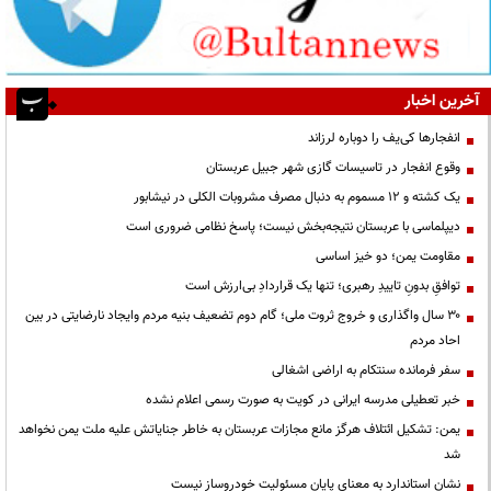
آخرین اخبار
انفجارها کی‌یف را دوباره لرزاند
وقوع انفجار در تاسیسات گازی شهر جبیل عربستان
یک کشته و ۱۲ مسموم به دنبال مصرف مشروبات الکلی در نیشابور
دیپلماسی با عربستان نتیجه‌بخش نیست؛ پاسخ نظامی ضروری است
مقاومت یمن؛ دو خیز اساسی
توافقِ بدونِ تاییدِ رهبری؛ تنها یک قراردادِ بی‌ارزش است
۳۰ سال واگذاری و خروج ثروت ملی؛ گام دوم تضعیف بنیه مردم وایجاد نارضایتی در بین
احاد مردم
سفر فرمانده سنتکام به اراضی اشغالی
خبر تعطیلی مدرسه ایرانی در کویت به صورت رسمی اعلام نشده
یمن: تشکیل ائتلاف هرگز مانع مجازات عربستان به خاطر جنایاتش علیه ملت یمن نخواهد
شد
نشان استاندارد به معنای پایان مسئولیت خودروساز نیست