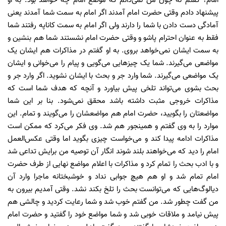
امام؟ گفتم نه چون من نمی‌دانم که موضع امام چه خواهد بود. به او
پیشنهاد دادم وقتی حضرت امام آمدند اگر امام به سمت شما آمدند یعنی
آمادگی دست دادن با شما را دارند ولی اگر امام به سمت کاناپه رفتند شما
فقط به عنوان احترام پاشو و وقتی حضرت امام نشستند شما هم بنشین و
به سمت ایشان نمی‌خواهد بروی. به او گفتم در مذاکرات هم ایشان یک
مواضعی می‌گیرند. شما یک چیزهایی می‌گویی و پیام را می‌خوانی و ایشان
یک مواضعی می‌گیرند. شما وارد جر و بحث با ایشان نشوید. اگر وارد جر و
بحث بشوی می‌تواند تلخی پیش بیاورد و آنچه که هدف شما است که
مذاکرات خروجی مثبت داشته باشد محقق نمی‌شود. بنا بر این شما
مواضعتان را بگویید، حضرت امام هم مواضعشان را می‌گویند و تمام. این
موارد را به وی گفتم و همینجور هم شد. وی فکر می‌کرد که ممکن است
مذاکرات ادامه پیدا کند و می‌خواست چیزی بگوید اما وقتی عکس‌العمل
امام را دید که می‌خواهند بلند شوند انگار آن توصیه من برایش تداعی شد
و با ادب بحث را تمام کرد و مذاکرات با اعلام مواضع نهایی از طرف حضرت
امام تمام شد و او هم هیچ جوابی نداد و خوشبختانه ماجرا وارد آن
دیالوگ‌هایی که می‌توانست بحث را تلخ بکند نشد. وقتی آمدیم بیرون به
من گفت چطور شد. من گفتم خوب شد و شما رعایت کردید و چالشی هم
پیش نیامد و ملاقات خوبی شد و شما مواضع خود را گفتید و حضرت امام