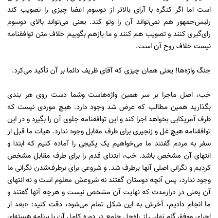
است اما اگر کنگره با آرای بالاتر از دوسوم اعضا چیزی را تصویب کند
رئیس‌جمهور هم نمی‌تواند آن را وتو کند. یعنی می‌تواند بالای دوسوم
رای‌گیری کنند و تصویب هم کنند و ما بازهم بگوییم خلاف متن توافقنامه
نیست خلاف روح آن است.
جنگ واژه‌ها! یعنی همان چیزی که آقای ظریف دائما بر آن تأکید می‌کرد.
خب، اصل ماجرا بر سر همین واژه‌هاست وشما دست روی هر بندی
بگذارید همین مطالب که عرض شد وجود دارد. هیچ موردی نیست که
طرف آمریکایی بخواهد اجرا کند و این توافقنامه جلوی آن را بگیرد و در این
توافقنامه هیچ غل و زنجیری برای طرف مقابل وجود ندارد. هیات ما قبل از
سفر به مردم گفتند ما می‌خواهیم یک پکیجی را آماده کنیم که ابتدا و
انتهای آن مشخص باشد. خب، ابتدای قدم را برای طرف مقابل مشخص
کردیم و نگرانی اصلی آنها برطرف شد. و شروعی برای برطرف‌شدن نگرانی ما
وجود ندارد، پس آنچه دوستان گفتند نه شروعش معلوم است و نه انتهای
آن یعنی در درازمدت که نهایت آن مشخص نیست و هرچه آنها گفتند و
ما انجام دادیم، آخرش به این شکل تمام می‌شود، دقت کنید: «بعد از
اجرای موفق گام نهایی از راه‌حل جامع در دوره کامل آن با برنامه هسته‌ای