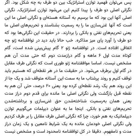
پس می‌توان فهمید توازن استراتژیک بین دو طرف به چه شکل بود. اگر
نگرانی اصلی دو طرف را پیدا کنیم این می‌شود توازن استراتژیک. نگرانی
اصلی آنها این بود که ما برسیم به آستانه هسته‌ای و نگرانی اصلی ما این
است که آنها غنی‌سازی ما را به رسمیت بشناسند و تحریم‌های اصلی ما
یعنی تحریم‌های نفتی و بانکی را بردارند. در حقیقت این نگرانی‌ها بود که
دو طرف را آورد پای میز مذاکره. خب حالا باید دید در توافقنامه ژنو چه
اتفاقی افتاده است. در توافقنامه ژنو 2 گام پیش‌بینی شده است، گام
کوتاه مدت اول 6 ماهه و گام دراز‌مدت دوم که حتی مدت آن هم
مشخص نیست. اساسا موافقتنامه ژنو طوری است که نگرانی طرف مقابل
در گام اول برطرف می‌شود. در حقیقت ما در هر نقطه‌ای که هستیم باید
توقف کنیم و روند پرشتاب ما به سمت این آستانه متوقف شد و یک جا از
این روند هم یک رشد نقطه‌ای کرده بود یعنی 20 درصد، حتی آن هم به
نقطه قبل بازگشت ولی نگرانی اصلی ما مانده برای قدم دوم دراز مدت
یعنی همان به‌رسمیت شناخته‌شدن حق غنی‌سازی و برداشته‌شدن
تحریم‌های نفتی و بانکی. اینجا ما به عنوان دیپلمات می‌گوییم توازن
دیپلماتیک به هم خورد، چرا که نگرانی اصلی طرف مقابل را بر طرف کردیم
ولی نگرانی اصلی خودمان مانده به یک شرایط نامعین و یک زمان دراز
مدت و نامفهوم. دقیقا در کل توافقنامه نامحدود است و مشخص نیست