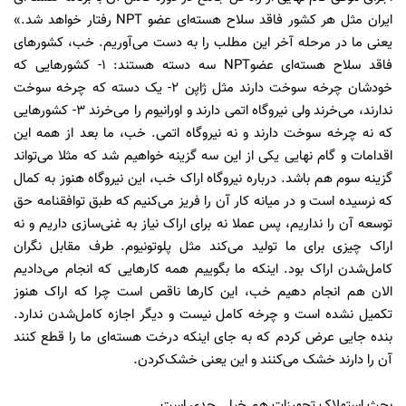
ایران مثل هر کشور فاقد سلاح هسته‌ای عضو NPT رفتار خواهد شد.»
یعنی ما در مرحله آخر این مطلب را به دست می‌آوریم. خب، کشورهای
فاقد سلاح هسته‌ای عضوNPT سه دسته هستند: 1- کشورهایی که
خودشان چرخه سوخت دارند مثل ژاپن 2- یک دسته که چرخه سوخت
ندارند، می‌خرند ولی نیروگاه اتمی دارند و اورانیوم را می‌خرند 3- کشورهایی
که نه چرخه سوخت دارند و نه نیروگاه اتمی. خب، ما بعد از همه این
اقدامات و گام نهایی یکی از این سه گزینه خواهیم شد که مثلا می‌تواند
گزینه سوم هم باشد. درباره نیروگاه اراک خب، این نیروگاه هنوز به کمال
که نرسیده است و در میانه کار آن را فریز می‌کنیم که طبق توافقنامه حق
توسعه آن را نداریم، پس عملا نه برای اراک نیاز به غنی‌سازی داریم و نه
اراک چیزی برای ما تولید می‌کند مثل پلوتونیوم. طرف مقابل نگران
کامل‌شدن اراک بود. اینکه ما بگوییم همه کارهایی که انجام می‌دادیم
الان هم انجام دهیم خب، این کارها ناقص است چرا که اراک هنوز
تکمیل نشده است و چرخه کامل نیست و دیگر اجازه کامل‌شدن ندارد.
بنده جایی عرض کردم که به جای اینکه درخت هسته‌ای ما را قطع کنند
آن را دارند خشک می‌کنند و این یعنی خشک‌کردن.
بحث استهلاک تجهیزات هم خیلی جدی است.