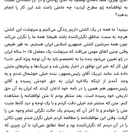
آقای نوبری! شما نامه‌ای نوشتید به آقای روحانی و در آن انتقاداتی نسبت
به توافقنامه ژنو مطرح کردید؛ چه عاملی باعث شد این کار را انجام
بدهید؟
ببینید! ما همه در یک کشتی داریم زندگی می‌کنیم و سرنوشت این کشتی
هرچه به سمت مناطق نگران‌کننده باشد طبیعتا همه ما را نگران می‌کند
چون همه سرنشین کشتی جمهوری اسلامی ایران هستیم. به طور طبیعی
وقتی چنین اتفاق مهمی می‌افتد که سرنوشت یک معضل 15ـ 10 ساله ایران
در ژنو تعیین می‌شود بنده بنا به تخصصم باید به آن توجه ویژه کنم. خب!
اول کار که خبر این توافق در اخبار پخش شد و تبریک‌ها و پیام‌های مثبتی
داده شد مانند تبریک آقای رئیس‌جمهور، بنده خیلی خوشحال شدم و به
وجد آمدم از اینکه بالاخره ایران به حق خودش رسیده و آقای
رئیس‌جمهور هم همین را در نامه خود اذعان کردند که ایران به آن حق
تاريخی خود رسیده است. بعد منتظر بودم تا متن توافقنامه را مشاهده
کنم. متن که منتشر شد خیلی دقت کردم و با یک توجه و دید کاملا مثبت
متن را خواندم و تا آخر آن که رسیدم یک حالت نگرانی تمام وجود من را
گرفت. وقتی این موافقتنامه را مطالعه کردم خیلی نگران شدم چون نکاتی
را در آن دیدم كه نگران‌کننده بود و اصلا تطابق نمی‌کرد با آن چیزی که