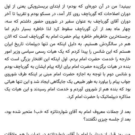
ببینید! من در آن دوره‌ای که بودم؛ از ابتدای بریسترویکی یعنی از اول
دوران اصلاحات که گورباچف روی کار آمد، در مسکو بودم و تقریبا تا آخر
دوران آقای گورباچف به عنوان سفیر در شوروی حضور داشتم که سه،
چهار ماه بعد از آن گورباچف سقوط کرد لذا خاطره بسیار دارم اما
برجسته‌ترین خاطره‌ام خاطره پیام حضرت امام به گورباچف است که الان
هم در سالگردش هستیم. به دلیل اینکه من تنها دیپلمات تاریخ ایران
هستم که این شانس را پیدا کردم که یک هیات رسمی سیاسی وزیر امور
خارجه را خدمت حضرت امام بردم. اول اینکه این افتخار بزرگی است که
بنده در هیات برگزیده حضرت امام برای ارائه پیام ایشان به گورباچف بودم
و شانس دوم با توجه به اجازه حضرت امام مبنی بر اینکه طرف شوروی
جواب پیام را بیاورد به طور طبیعی یک جایگاهی ایجاد شد و این تنها هیاتی
بود که بنده هم از شوروی آوردم و خدمت امام رسیدند و این هیات یک
مذاکره دیپلماتیک با حضرت امام کرد.
بعد از جملات معروف امام به آقای شواردناتزه که خب! متحیر شده بود،
بعد از جلسه چیزی نگفتند؟
من روز قبل از دیدار با امام با آقای شوارد‌ناتزه در تهران با هم ملاقات