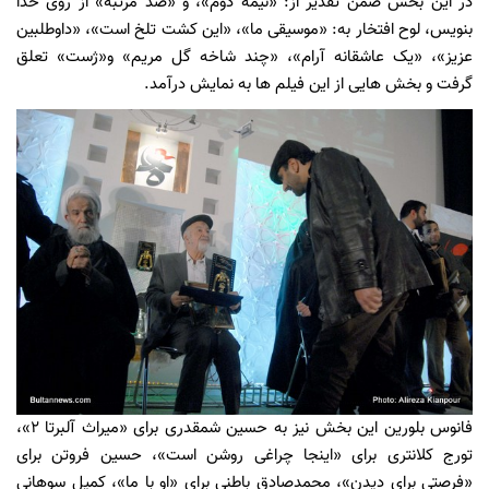
در این بخش ضمن تقدیر از
: «نیمه دوم»، و «صد مرتبه» از روی خدا
بنویس،
لوح افتخار به: «موسیقی ما»، «این کشت تلخ است»، «داوطلبین
عزیز»، «یک عاشقانه آرام»، «چند شاخه گل مریم» و«ژست» تعلق
گرفت و بخش هایی از این فیلم ها به نمایش درآمد.
ف
انوس بلورین این بخش نیز به حسین شمقدری برای «میراث آلبرتا 2»،
تورج کلانتری برای «اینجا چراغی روشن است»، حسین فروتن برای
«فرصتی برای دیدن»، محمدصادق باطنی برای «او با ما»، کمیل سوهانی