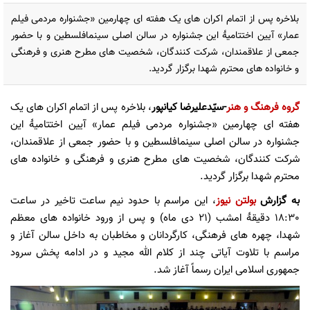
بلاخره پس از اتمام اکران های یک هفته ای چهارمین «جشنواره مردمی فیلم
عمار» آیین اختتامیۀ این جشنواره در سالن اصلی سینمافلسطین و با حضور
جمعی از علاقمندان، شرکت کنندگان، شخصیت های مطرح هنری و فرهنگی
و خانواده های محترم شهدا برگزار گردید.
گروه فرهنگ و هنر
-سیّدعلیرضا کیانپور
، بلاخره پس از اتمام اکران های یک
هفته ای چهارمین «جشنواره مردمی فیلم عمار» آیین اختتامیۀ این
جشنواره در سالن اصلی سینمافلسطین و با حضور جمعی از علاقمندان،
شرکت کنندگان، شخصیت های مطرح هنری و فرهنگی و خانواده های
محترم شهدا برگزار گردید.
به گزارش
بولتن نیوز
، این مراسم با حدود نیم ساعت تاخیر در ساعت
18:30 دقیقۀ امشب (21 دی ماه) و پس از ورود خانواده های معظم
شهدا، چهره های فرهنگی، کارگردانان و مخاطبان به داخل سالن آغاز و
مراسم با تلاوت آیاتی چند از کلام الله مجید و در ادامه پخش سرود
جمهوری اسلامی ایران رسماً آغاز شد.