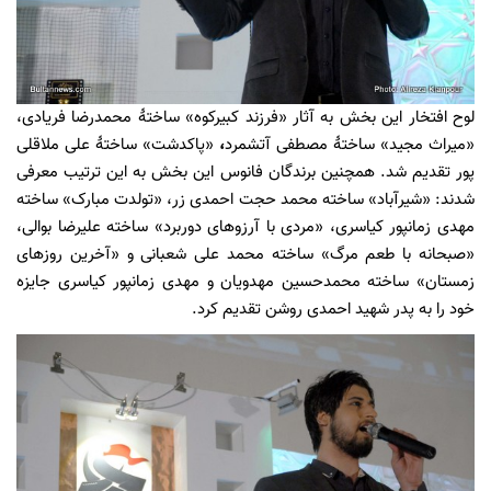
لوح افتخار این بخش به آثار «فرزند کبیرکوه» ساختۀ محمدرضا فریادی،
«میراث مجید» ساختۀ مصطفی آتشمرد
،
«پاکدشت» ساختۀ علی ملاقلی
پور تقدیم شد. همچنین برندگان فانوس این بخش
به این ترتیب معرفی
شدند: «شیرآباد»
ساخته محمد حجت احمدی زر، «تولدت مبارک» ساخته
مهدی زمانپور کیاسری، «مردی با آرزوهای دوربرد» ساخته علیرضا بوالی،
«
صبحانه با طعم مرگ» ساخته محمد علی شعبانی و «
آخرین روزهای
زمستان» ساخته محمدحسین مهدویان و مهدی زمانپور کیاسری جایزه
خود را به پدر شهید احمدی روشن تقدیم کرد.