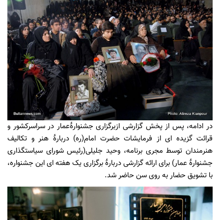
در ادامه، پس از پخش گزارشی ازبرگزاری جشنوارۀعمار در سراسرکشور و
قرائت گزیده ای از فرمایشات حضرت امام(ره) دربارۀ هنر و تکالیف
هنرمندان توسط مجری برنامه، وحید جلیلی(رئیس شورای سیاستگذاری
جشنوارۀ عمار) برای ارائه گزارشی دربارۀ برگزاری یک هفته ای این جشنواره،
با تشویق حضار به روی سن حاضر شد.