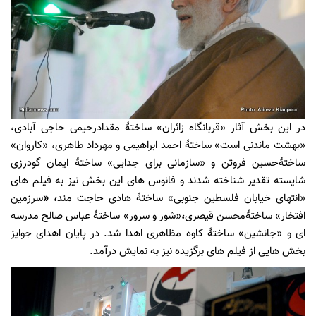
در این بخش آثار «قربانگاه زائران» ساختۀ مقدادرحیمی حاجی آبادی،
«بهشت ماندنی است» ساختۀ احمد ابراهیمی و مهرداد طاهری، «کاروان»
ساختۀحسین فروتن و «سازمانی برای جدایی» ساختۀ ایمان گودرزی
شایسته تقدیر شناخته شدند و فانوس های این بخش نیز به فیلم های
«انتهای خیابان فلسطین جنوبی»
ساختۀ هادی حاجت مند
، «
سرزمین
افتخار» ساختۀمحسن قیصری
،
«شور و سرور» ساختۀ عباس صالح مدرسه
ای
و «جانشین» ساختۀ کاوه مظاهری اهدا شد. در پایان اهدای جوایز
بخش هایی از فیلم های برگزیده نیز به نمایش درآمد.