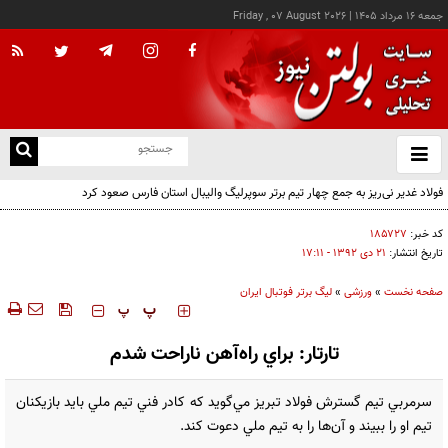
جمعه ۱۶ مرداد ۱۴۰۵
|
Friday , 07 August 2026
از
و
ته
فولاد غدیر نی‌ریز به جمع چهار تیم برتر سوپرلیگ والیبال استان فارس صعود کرد
ن
نو
کد خبر:
۱۸۵۷۲۷
تاریخ انتشار:
۲۱ دی ۱۳۹۲ - ۱۷:۱۱
صفحه نخست
»
ورزشی
»
لیگ برتر فوتبال ایران
‍‍‍ پ
پ
تارتار: براي راه‌آهن ناراحت شدم
سرمربي تيم گسترش فولاد تبريز مي‌گويد که کادر فني تيم ملي بايد بازيکنان
تيم او را ببيند و آن‌ها را به تيم ملي دعوت کند.