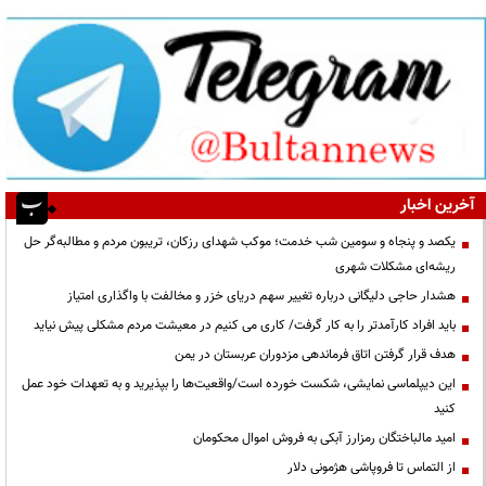
آخرین اخبار
یکصد و پنجاه و سومین شب خدمت؛ موکب شهدای رزکان، تریبون مردم و مطالبه‌گر حل
ریشه‌ای مشکلات شهری
هشدار حاجی دلیگانی درباره تغییر سهم دریای خزر و مخالفت با واگذاری امتیاز
باید افراد کارآمدتر را به کار گرفت/ کاری می کنیم در معیشت مردم مشکلی پیش نیاید
هدف قرار گرفتن اتاق‌ فرماندهی مزدوران عربستان در یمن
این دیپلماسی نمایشی، شکست خورده است/واقعیت‌ها را بپذیرید و به تعهدات خود عمل
کنید
امید مالباختگان رمزارز آبکی به فروش اموال محکومان
از التماس تا فروپاشی هژمونی دلار