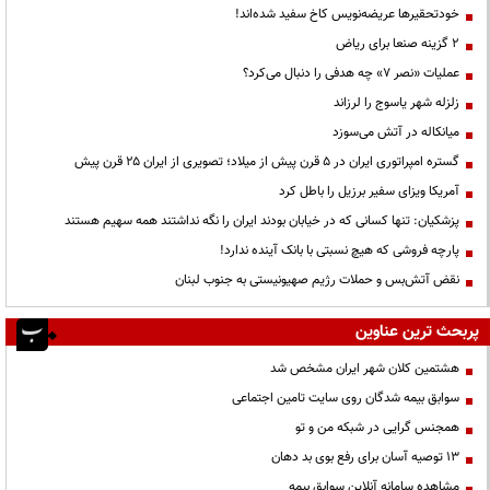
خودتحقیرها عریضه‌نویس کاخ سفید شده‌اند!
۲ گزینه صنعا برای ریاض
عملیات «نصر ۷» چه هدفی را دنبال می‌کرد؟
زلزله شهر یاسوج را لرزاند
میانکاله در آتش می‌سوزد
گستره امپراتوری ایران در ۵ قرن پیش از میلاد؛ تصویری از ایران ۲۵ قرن پیش
آمریکا ویزای سفیر برزیل را باطل کرد
پزشکیان: تنها کسانی که در خیابان بودند ایران را نگه نداشتند همه سهیم هستند
پارچه فروشی که هیچ نسبتی با بانک آینده ندارد!
نقض آتش‌بس و حملات رژیم صهیونیستی به جنوب لبنان
پربحث ترین عناوین
هشتمین کلان شهر ایران مشخص شد
سوابق بیمه شدگان روی سایت تامین اجتماعی
همجنس گرایی در شبکه من و تو
13 توصیه آسان برای رفع بوی بد دهان
مشاهده سامانه آنلاين سوابق بیمه