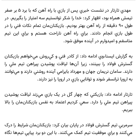
مهدي تارتار در نشست خبري پس از بازي با راه آهن که با برد 5 بر صفر
تيمش همراه بود، اظهار کرد: خدا را شکر توانستيم سه امتياز را بگيريم. در
طول 90 دقيقه از راه آهن بهتر بوديم. بازيکنان‌مان تمام نکات فني را در
طول بازي انجام دادند. براي راه آهن ناراحت هستم و براي اين تيم
متاسفم و اميدوارم در آينده موفق شود.
به گزارش ايسنا،وي ادامه داد:‌ از کادر فني و کي‌روش مي‌خواهم بازيکنان
گسترش فولاد را ببينند، زيرا آن‌ها لياقت پوشيدن پيراهن تيم ملي را
دارند. سامان نريمان جهان و مهرداد بايرامي آينده روشني دارند و مي‌توانند
به اروپا ترانسفر شوند و توانايي بازي در اروپا را نيز دارند.
تارتار ادامه داد: بازيکني که چهار گل در يک بازي مي‌زند لياقت پوشيدن
پيراهن تيم ملي را دارد. سعي کرديم اعتماد به نفس بازيکنان‌مان را بالا
ببريم.
سرمربي تيم گسترش فولاد در پايان بيان کرد: بازيکنان‌مان شرايط را درک
مي‌کنند و براي موفقيت تيم کمک مي‌کنند. با اين دو برد پياپي تيم‌ها نگاه