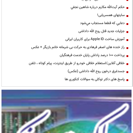
حكم آيت‌الله مكارم درباره شاهين نجفي
سایتهای همسریابی!
دعايي كه قطعا مستجاب مي‌شود
جزئیات جدید قتل روح الله داداشی
آموزش ساخت Apple ID برای کاربران ایرانی
راز خنده های اصغر فرهادی به حرکت بی شرمانه خانم بازیگر + عکس
پرداخت ۱۰۰ درصد پاداش پایان خدمت فرهنگیان
خلافی آنلاین/استعلام خلافی خودرو از طریق اینترنت، پیام کوتاه ، تلفن
جسدغرق درخون روح الله داداشی (عکس)
پاسخ های دکتر توکلی به سوالات کنکوری ها