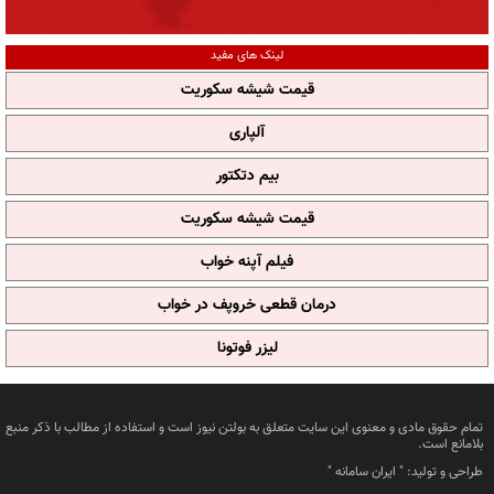
لینک های مفید
قیمت شیشه سکوریت
آلپاری
بیم دتکتور
قیمت شیشه سکوریت
فیلم آپنه خواب
درمان قطعی خروپف در خواب
لیزر فوتونا
تمام حقوق مادی و معنوی این سایت متعلق به بولتن نیوز است و استفاده از مطالب با ذکر منبع
بلامانع است.
طراحی و تولید: "
ایران سامانه
"