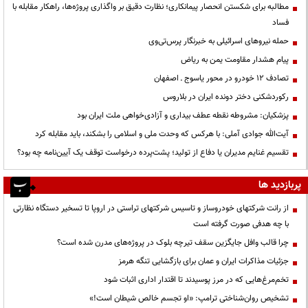
مطالبه برای شکستن انحصار پیمانکاری؛ نظارت دقیق بر واگذاری پروژه‌ها، راهکار مقابله با
فساد
حمله نیروهای اسرائیلی به خبرنگار پرس‌تی‌وی
پیام هشدار مقاومت یمن به ریاض
تصادف ۱۲ خودرو در محور یاسوج ـ اصفهان
رکوردشکنی دختر دونده ایران در بلاروس
پزشکیان: مشروطه نقطه عطف بیداری و آزادی‌خواهی ملت ایران بود
آیت‌الله جوادی آملی: با هرکس که وحدت ملی و اسلامی را بشکند، باید مقابله کرد
تقسیم غنایم مدیران یا دفاع از تولید؛ پشت‌پرده درخواست توقف یک آیین‌نامه چه بود؟
پربازدید ها
از رانت‌ شرکتهای خودروساز و تاسیس شرکتهای تراستی در اروپا تا تسخیر دستگاه نظارتی
با چه هدفی صورت گرفته است
چرا قالب وافل جایگزین سقف تیرچه بلوک در پروژه‌های مدرن شده است؟
جزئیات مذاکرات ایران و عمان برای بازگشایی تنگه هرمز
تخم‌مرغ‌هایی که در مرز پوسیدند تا اقتدار اداری اثبات شود
تشخیص روان‌شناختی ترامپ: «او تجسم خالص شیطان است!»