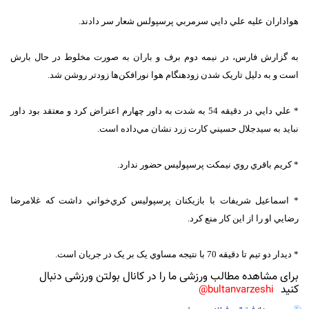
هواداران عليه علي دايي سرمربي پرسپولس شعار سر دادند.
به گزارش فارس، در نيمه دوم برف و باران به صورت مخلوط در حال بارش
است و به دليل تاريک شدن زودهنگام هوا نورافکن‌ها زودتر روشن شد.
* علي دايي در دقيقه 54 به شدت به داور چهارم اعتراض کرد و معتقد بود داور
نبايد به سيدجلال حسيني کارت زرد نشان مي‌داده است.
* کريم باقري روي نيمکت پرسپوليس حضور ندارد.
* اسماعيل شريفات با بازيکنان پرسپوليس کري‌خواني داشت که غلامرضا
رضايي او را از اين کار منع کرد.
* ديدار دو تيم تا دقيقه 70 با نتيجه مساوي يک بر يک در جريان است.
برای مشاهده مطالب ورزشی ما را در کانال بولتن ورزشی دنبال
کنید
bultanvarzeshi@