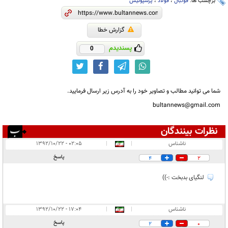
برچسب ها:
فوتبال
،
فولاد
،
پرسپولیس
گزارش خطا
پسندیدم
0
شما می توانید مطالب و تصاویر خود را به آدرس زیر ارسال فرمایید.
bultannews@gmail.com
نظرات بینندگان
انتشار یافته:
۲
ناشناس
|
|
۰۲:۰۵ - ۱۳۹۲/۱۰/۲۲
در انتظار بررسی:
۱
پاسخ
4
2
غیر قابل انتشار:
۱
لنگیای بدبخت :-))
ناشناس
|
|
۱۷:۰۴ - ۱۳۹۲/۱۰/۲۲
پاسخ
2
0