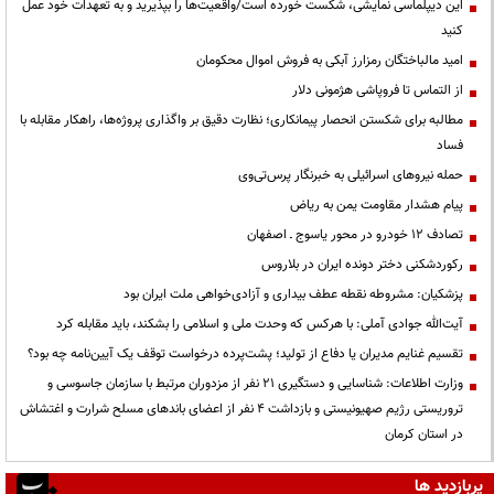
این دیپلماسی نمایشی، شکست خورده است/واقعیت‌ها را بپذیرید و به تعهدات خود عمل
کنید
امید مالباختگان رمزارز آبکی به فروش اموال محکومان
از التماس تا فروپاشی هژمونی دلار
مطالبه برای شکستن انحصار پیمانکاری؛ نظارت دقیق بر واگذاری پروژه‌ها، راهکار مقابله با
فساد
حمله نیروهای اسرائیلی به خبرنگار پرس‌تی‌وی
پیام هشدار مقاومت یمن به ریاض
تصادف ۱۲ خودرو در محور یاسوج ـ اصفهان
رکوردشکنی دختر دونده ایران در بلاروس
پزشکیان: مشروطه نقطه عطف بیداری و آزادی‌خواهی ملت ایران بود
آیت‌الله جوادی آملی: با هرکس که وحدت ملی و اسلامی را بشکند، باید مقابله کرد
تقسیم غنایم مدیران یا دفاع از تولید؛ پشت‌پرده درخواست توقف یک آیین‌نامه چه بود؟
وزارت اطلاعات: شناسایی و دستگیری ۲۱ نفر از مزدوران مرتبط با سازمان جاسوسی و
تروریستی رژیم صهیونیستی و بازداشت ۴ نفر از اعضای باندهای مسلح شرارت و اغتشاش
در استان کرمان
پربازدید ها