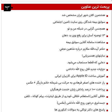
پربحث ترین عناوین
هشتمین کلان شهر ایران مشخص شد
سوابق بیمه شدگان روی سایت تامین اجتماعی
همجنس گرایی در شبکه من و تو
13 توصیه آسان برای رفع بوی بد دهان
مشاهده سامانه آنلاين سوابق بیمه
حكم آيت‌الله مكارم درباره شاهين نجفي
سایتهای همسریابی!
دعايي كه قطعا مستجاب مي‌شود
جزئیات جدید قتل روح الله داداشی
آموزش ساخت Apple ID برای کاربران ایرانی
راز خنده های اصغر فرهادی به حرکت بی شرمانه خانم بازیگر + عکس
پرداخت ۱۰۰ درصد پاداش پایان خدمت فرهنگیان
خلافی آنلاین/استعلام خلافی خودرو از طریق اینترنت، پیام کوتاه ، تلفن
جسدغرق درخون روح الله داداشی (عکس)
پاسخ های دکتر توکلی به سوالات کنکوری ها