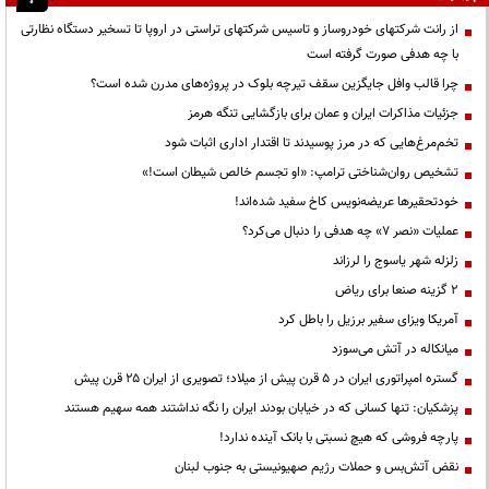
از رانت‌ شرکتهای خودروساز و تاسیس شرکتهای تراستی در اروپا تا تسخیر دستگاه نظارتی
با چه هدفی صورت گرفته است
چرا قالب وافل جایگزین سقف تیرچه بلوک در پروژه‌های مدرن شده است؟
جزئیات مذاکرات ایران و عمان برای بازگشایی تنگه هرمز
تخم‌مرغ‌هایی که در مرز پوسیدند تا اقتدار اداری اثبات شود
تشخیص روان‌شناختی ترامپ: «او تجسم خالص شیطان است!»
خودتحقیرها عریضه‌نویس کاخ سفید شده‌اند!
عملیات «نصر ۷» چه هدفی را دنبال می‌کرد؟
زلزله شهر یاسوج را لرزاند
۲ گزینه صنعا برای ریاض
آمریکا ویزای سفیر برزیل را باطل کرد
میانکاله در آتش می‌سوزد
گستره امپراتوری ایران در ۵ قرن پیش از میلاد؛ تصویری از ایران ۲۵ قرن پیش
پزشکیان: تنها کسانی که در خیابان بودند ایران را نگه نداشتند همه سهیم هستند
پارچه فروشی که هیچ نسبتی با بانک آینده ندارد!
نقض آتش‌بس و حملات رژیم صهیونیستی به جنوب لبنان