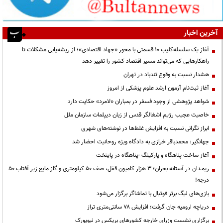
آخرین اخبار
آغاز یک سلسله‌کلیپ ۱۰ قسمتی با محور «جهاد اقتصادی»؛ از ریشه‌یابی مشکلات تا
راهکارهایی که می‌تواند مسیر اقتصاد کشور را تغییر دهد
هشدار نسبت به وقوع تندباد در تهران
آغاز ثبت‌نام آزمون ارشد علوم پزشکی از امروز
شواهد پژوهشی از وجود فسفر در بمباران «لامرد» حکایت دارد
خاصیت عجیب رژیم اشغالگر قدس از زبان دیپلمات سازمان ملل
ابراز نگرانی نسبت به افزایش غلط‌ها در نوشته‌های شهری
جهانگیر: محمدباقر خرازی به دادگاه ویژه روحانیت احضار شد
آغاز ساخت پناهگاه و پارکینگ -پناهگاه در پایتخت
ریمـدان در آستانه بحران؛ ۳ هزار کامیون قفل، صف ۵۰ کیلومتری و گاز مایع زیر آفتاب ۵۰
درجه!
بازی‌های لیگ برتر فوتبال با تماشاگر برگزار می‌شود
دریاچه ارومیه جان گرفت؛ افزایش ۷۸ سانتی‌متری تراز
برگزاری نشست وزرای خارجه کشورهای بریکس در نیویورک