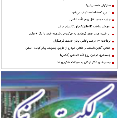
سایتهای همسریابی!
دعايي كه قطعا مستجاب مي‌شود
جزئیات جدید قتل روح الله داداشی
آموزش ساخت Apple ID برای کاربران ایرانی
راز خنده های اصغر فرهادی به حرکت بی شرمانه خانم بازیگر + عکس
پرداخت ۱۰۰ درصد پاداش پایان خدمت فرهنگیان
خلافی آنلاین/استعلام خلافی خودرو از طریق اینترنت، پیام کوتاه ، تلفن
جسدغرق درخون روح الله داداشی (عکس)
پاسخ های دکتر توکلی به سوالات کنکوری ها