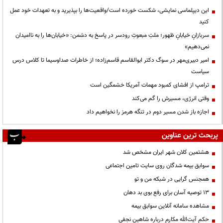
این دیپلماسی نمایشی، شکست خورده است/واقعیت‌ها را بپذیرید و به تعهدات خود عمل
کنید
سربازانِ خیابانِ ظهور؛ ملتِ مبعوثِ رودسر در پاسخ به دشمن: «خیابان‌ها را به ناامیدان
نمی‌دهیم»
امیر دبیری‌مهر در سوگ دکتر ابوالقاسم قاسم‌زاده؛ از خاطرات صداوسیما تا کلاس درس
سیاست
ترامپ از افشای کمبود مهمات آمریکا خشمگین است
وقتی انرژی، مسیرش را گم می‌کند
اجازه باز شدن مسیر دوم در تنگه هرمز را نخواهیم داد
پربحث ترین عناوین
هشتمین کلان شهر ایران مشخص شد
سوابق بیمه شدگان روی سایت تامین اجتماعی
همجنس گرایی در شبکه من و تو
13 توصیه آسان برای رفع بوی بد دهان
مشاهده سامانه آنلاين سوابق بیمه
حكم آيت‌الله مكارم درباره شاهين نجفي