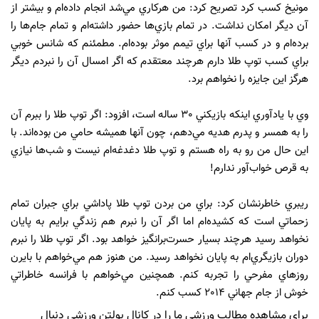
مونيخ کسب کرد تصريح کرد: من هرکاري مي‌شد انجام داده‌ام و بيشتر از
آن ديگر امکان نداشت. در تمام بازي‌ها حضور داشته‌ام و تمام جام‌ها را
برده‌ام و در کسب آنها براي تيمم موثر بوده‌ام. مطمئنم که شانس خوبي
براي کسب توپ طلا دارم هرچند معتقدم که اگر امسال آن را نبردم ديگر
هرگز اين جايزه را نخواهم برد.
وي با يادآوري اينکه بازيکني 30 ساله است، افزود: اگر توپ طلا را ببرم آن
را به همسر و پدرم هديه مي‌دهم، چون آنها هميشه حامي من بوده‌اند. با
اين حال من رو به راه هستم و توپ طلا دغدغه‌ام نيست و شب‌ها نيازي
به قرص خواب‌آور ندارم!
ريبري خاطرنشان کرد: براي من بردن توپ طلا پاداشي براي جبران تمام
زحماتي است که کشيده‌ام اما اگر آن را نبرم هم زندگي برايم به پايان
نخواهد رسيد هرچند بسيار حسرت‌برانگيز خواهد بود. اگر توپ طلا را نبرم
دوران بازيگري‌ام به پايان نخواهد رسيد. من هنوز هم مي‌خواهم با بايرن
روزهاي مفرحي را تجربه کنم. همچنين مي‌خواهم با فرانسه خاطراتي
خوش از جام جهاني 2014 کسب کنم.
برای مشاهده مطالب ورزشی ما را در کانال بولتن ورزشی دنبال