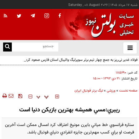
شنبه ۱۷ مرداد ۱۴۰۵
|
Saturday , 08 August 2026
از
و
ته
فولاد غدیر نی‌ریز به جمع چهار تیم برتر سوپرلیگ والیبال استان فارس صعود کرد
ن
نو
کد خبر:
۱۸۵۶۹۰
تاریخ انتشار:
۲۱ دی ۱۳۹۲ - ۱۵:۰۰
صفحه نخست
»
ورزشی
»
لیگ برتر فوتبال ایران
‍‍‍ پ
پ
ريبري:مسي هميشه بهترين بازيکن دنيا است
ستاره فرانسوي خط مياني بايرن مونيخ اعتراف کرد امسال ممکن است آخرين
فرصت او براي کسب مهم‌ترين جايزه انفرادي دنياي فوتبال باشد.