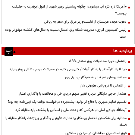
«آمریکا ذرّه ذرّه آب میشود»؛ چگونه پیشبینی رهبر شهید از افول ابرقدرت به حقیقت
پیوست؟
دعوت مجدد عربستان از نخست‌وزیر عراق برای سفر به ریاض
رئیس کمیسیون انرژی: مدیریت شبکه برق امسال نسبت به سال‌های گذشته موفق‌تر بوده
است
پربازدید ها
راهنمای خرید محصولات برق صنعتی ABB
باید افراد کارآمدتر را به کار گرفت/ کاری می کنیم در معیشت مردم مشکلی پیش نیاید
حمله نیروهای اسرائیلی به خبرنگار پرس‌تی‌وی
از التماس تا فروپاشی هژمونی دلار
هشدار حاجی دلیگانی درباره تغییر سهم دریای خزر و مخالفت با واگذاری امتیاز
تقسیم غنایم مدیران یا دفاع از تولید؛ پشت‌پرده درخواست توقف یک آیین‌نامه چه بود؟
آیت‌الله جوادی آملی: با هرکس که وحدت ملی و اسلامی را بشکند، باید مقابله کرد
مطالبه برای شکستن انحصار پیمانکاری؛ نظارت دقیق بر واگذاری پروژه‌ها، راهکار مقابله با
فساد
فرق است میان مجاهدان در میدان و ساکتین