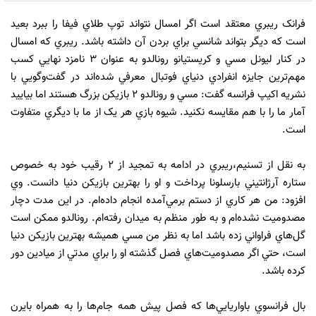
فرانک ريبري معتقد است اگر امسال نتواند توپ طلاي فيفا را ببرد بعيد
است که ديگر بتواند شانسي براي بردن آن داشته باشد. ريبري که امسال
در کنار ليونل مسي و کريستيانو رونالدو به عنوان 3 نامزد نهايي کسب
مهم‌ترين جايزه انفرادي دنياي فوتبال معرفي شده‌اند در گفت‌وگويي با
نشريه اکيپ فرانسه گفت: مسي و رونالدو 2 بازيکن بزرگ هستند اما بياييد
آمار ما را با هم مقايسه نکنيد. شيوه بازي هر يک از ما با ديگري متفاوت
است.
به نقل از تسنيم،ريبري در ادامه به تمجيد از 2 رقيب خود به خصوص
ستاره آرژانتيني بارسلونا پرداخت و او را بهترين بازيکن دنيا دانست. وي
افزود: من هر کاري از دستم برمي‌آمده انجام داده‌ام. در اين مدت دچار
مصدوميت نشده‌ام و به طور منظم به ميدان رفته‌ام. رونالدو ممکن است
گل‌هاي فراواني زده باشد اما به نظر من مسي هميشه بهترين بازيکن دنيا
است، حتي اگر مصدوميت‌هاي فصل گذشته او را براي مدتي از ميادين دور
کرده باشد.
بال فرانسوي باواريايي‌ها که فصل پيش همه جام‌ها را به همراه بايرن