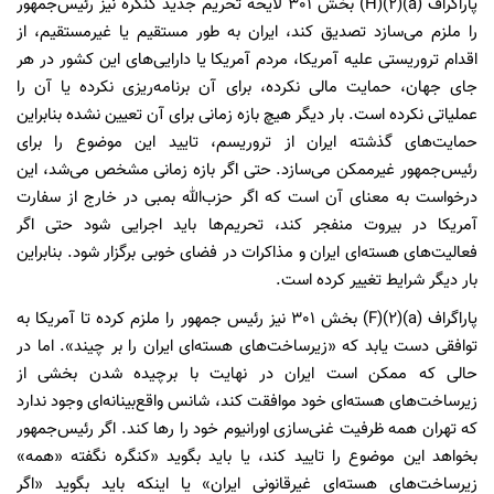
پاراگراف (a)(2)(H) بخش 301 لایحه تحریم جدید کنگره نیز رئیس‌جمهور
را ملزم می‌سازد تصدیق کند، ایران به طور مستقیم یا غیرمستقیم، از
اقدام تروریستی علیه آمریکا، مردم آمریکا یا دارایی‌های این کشور در هر
جای جهان، حمایت مالی نکرده، برای آن برنامه‌ریزی نکرده یا آن را
عملیاتی نکرده است. بار دیگر هیچ بازه زمانی برای آن تعیین نشده بنابراین
حمایت‌های گذشته ایران از تروریسم، تایید این موضوع را برای
رئیس‌جمهور غیرممکن می‌سازد. حتی اگر بازه زمانی مشخص می‌شد، این
درخواست به معنای آن است که اگر حزب‌الله بمبی در خارج از سفارت
آمریکا در بیروت منفجر کند، تحریم‌ها باید اجرایی شود حتی اگر
فعالیت‌های هسته‌ای ایران و مذاکرات در فضای خوبی برگزار شود. بنابراین
بار دیگر شرایط تغییر کرده است.
پاراگراف (a)(2)(F) بخش 301 نیز رئیس جمهور را ملزم کرده تا آمریکا به
توافقی دست یابد که «زیرساخت‌های هسته‌ای ایران را بر چیند». اما در
حالی که ممکن است ایران در نهایت با برچیده شدن بخشی از
زیرساخت‌های هسته‌ای خود موافقت کند، شانس واقع‌بینانه‌ای وجود ندارد
که تهران همه ظرفیت غنی‌سازی اورانیوم خود را رها کند. اگر رئیس‌جمهور
بخواهد این موضوع را تایید کند، یا باید بگوید «کنگره نگفته «همه»
زیرساخت‌های هسته‌ای غیرقانونی ایران» یا اینکه باید بگوید «اگر