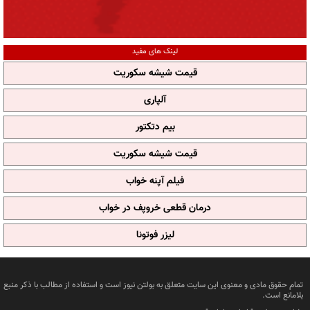
لینک های مفید
قیمت شیشه سکوریت
آلپاری
بیم دتکتور
قیمت شیشه سکوریت
فیلم آپنه خواب
درمان قطعی خروپف در خواب
لیزر فوتونا
تمام حقوق مادی و معنوی این سایت متعلق به بولتن نیوز است و استفاده از مطالب با ذکر منبع
بلامانع است.