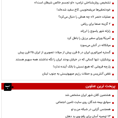
تشخیص روان‌شناختی ترامپ: «او تجسم خالص شیطان است!»
خودتحقیرها عریضه‌نویس کاخ سفید شده‌اند!
عملیات «نصر ۷» چه هدفی را دنبال می‌کرد؟
۲ گزینه صنعا برای ریاض
زلزله شهر یاسوج را لرزاند
آمریکا ویزای سفیر برزیل را باطل کرد
میانکاله در آتش می‌سوزد
گستره امپراتوری ایران در ۵ قرن پیش از میلاد؛ تصویری از ایران ۲۵ قرن پیش
پزشکیان: تنها کسانی که در خیابان بودند ایران را نگه نداشتند همه سهیم هستند
پارچه فروشی که هیچ نسبتی با بانک آینده ندارد!
نقض آتش‌بس و حملات رژیم صهیونیستی به جنوب لبنان
پربحث ترین عناوین
هشتمین کلان شهر ایران مشخص شد
سوابق بیمه شدگان روی سایت تامین اجتماعی
همجنس گرایی در شبکه من و تو
13 توصیه آسان برای رفع بوی بد دهان