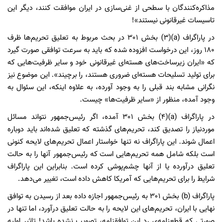
مذاکره‌کنندگان با سطحی از غنی‌سازی در ایران موافقت کنند، دیگر این
تاسیسات غیرقانونی نیستند»!
در پاراگراف (a)(3) بخش 301 در بحث مربوط به تعلیق تحریم‌ها ظرف
180 روز، این درخواست افزوده شده که باید به سرعت توافقی صورت گیرد
که «ایران زیرساخت‌های هسته‌ای غیرقانونی خود و سایر ظرفیت‌هایی که
برای تولید تسلیحات هسته‌ای ضروری هستند، را برچیند». این موضوع نیز
نگرانی‌ مشابه بند قبلی را به وجود آورده، به علاوه اینکه، این سئوال به
وجود آمده، منظور از «سایر ظرفیت‌ها» چیست.
در پاراگراف (a)(4) بخش 301 آمده، اگر رئیس‌جمهور نتواند مسائل
موردنیاز را تصدیق کند، تحریم‌های گذشته که تعلیق شده‌اند باید دوباره
اعمال شوند. این پاراگراف نه تنها خواستار اعمال تحریم‌های لایحه کنونی
است بلکه شامل همه تحریم‌هایی است که رئیس‌جمهور آنها را به حالت
تعلیق درآورده یا از آنها چشم‌پوشی کرده است. بنابراین این پاراگراف
شرایط را برای تحریم‌هایی که آمریکا کاهش داده است، تغییر می‌دهد.
پاراگراف (b) بخش 301 به رئیس‌جمهور اجازه داده بعد از رسیدن به توافق
نهایی با ایران، تحریم‌های این لایحه را به حالت تعلیق درآورد، اما تنها در
صورتی که قطعنامه‌ی ردِ این توافقنامه، تصویب نشده باشد! تاثیر اولیه