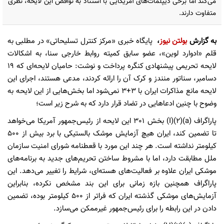
می‌کند اما برخی دیپلمات‌های آمریکایی با استناد به نواقص این لایحه، نظری
متفاوت دارند.
به گزارش
بولتن نیوز
،
پایگاه خبری «مرکز کنترل تسلیحاتی» در مطلبی به
قلم «ادوارد لوین»، عضو سابق کمیته روابط خارجی سنا، به اشکالات
لایحه تحریمی پیشنهادی کنگره پرداخت و نوشت: حامیان لایحه‌ای که 19
دسامبر، سناتور منندز و کرک آن را ارائه کردند، مدعی هستند، اجرای این
لایحه مانع مذاکرات ایران با 3+3 نمی‌شود اما بخش‌هایی از این لایحه به
وضوح با چنین ادعاهایی در تضاد قرار دارد که به شرح زیر است؛
پاراگراف (a)(2)(I) بخش 301 این لایحه از رئیس‌جمهور آمریکا می‌خواهد
تا تضمین کند، ایران هیچ آزمایش موشک بالستیکی با برد بیش از 500
کیلومتر نداشته است. هر چند این مورد با قعطنامه شورای امنیت سازمان
ملل مطابقت دارد، اما با مشروط ساختن تحریم‌های جدید به برنامه‌های
موشکی ایران علاوه بر فعالیت‌های هسته‌ای، شرایط را تغییر می‌دهد. این
پاراگراف همچنین بازه زمانی برای این بند مشخص نکرده، بنابراین
آزمایش‌های موشکی گذشته ایران که فراتر از 500 کیلومتر بوده، تضمین
دادن در این رابطه را برای رئیس‌جمهور غیرممکن می‌سازد.