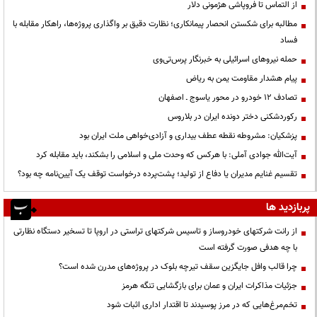
از التماس تا فروپاشی هژمونی دلار
مطالبه برای شکستن انحصار پیمانکاری؛ نظارت دقیق بر واگذاری پروژه‌ها، راهکار مقابله با
فساد
حمله نیروهای اسرائیلی به خبرنگار پرس‌تی‌وی
پیام هشدار مقاومت یمن به ریاض
تصادف ۱۲ خودرو در محور یاسوج ـ اصفهان
رکوردشکنی دختر دونده ایران در بلاروس
پزشکیان: مشروطه نقطه عطف بیداری و آزادی‌خواهی ملت ایران بود
آیت‌الله جوادی آملی: با هرکس که وحدت ملی و اسلامی را بشکند، باید مقابله کرد
تقسیم غنایم مدیران یا دفاع از تولید؛ پشت‌پرده درخواست توقف یک آیین‌نامه چه بود؟
پربازدید ها
از رانت‌ شرکتهای خودروساز و تاسیس شرکتهای تراستی در اروپا تا تسخیر دستگاه نظارتی
با چه هدفی صورت گرفته است
چرا قالب وافل جایگزین سقف تیرچه بلوک در پروژه‌های مدرن شده است؟
جزئیات مذاکرات ایران و عمان برای بازگشایی تنگه هرمز
تخم‌مرغ‌هایی که در مرز پوسیدند تا اقتدار اداری اثبات شود