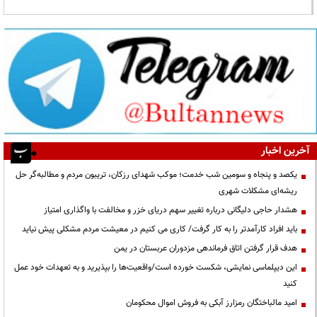
آخرین اخبار
یکصد و پنجاه و سومین شب خدمت؛ موکب شهدای رزکان، تریبون مردم و مطالبه‌گر حل
ریشه‌ای مشکلات شهری
هشدار حاجی دلیگانی درباره تغییر سهم دریای خزر و مخالفت با واگذاری امتیاز
باید افراد کارآمدتر را به کار گرفت/ کاری می کنیم در معیشت مردم مشکلی پیش نیاید
هدف قرار گرفتن اتاق‌ فرماندهی مزدوران عربستان در یمن
این دیپلماسی نمایشی، شکست خورده است/واقعیت‌ها را بپذیرید و به تعهدات خود عمل
کنید
امید مالباختگان رمزارز آبکی به فروش اموال محکومان