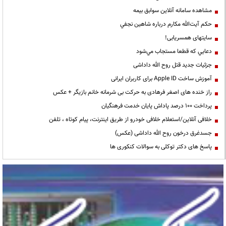
مشاهده سامانه آنلاين سوابق بیمه
حكم آيت‌الله مكارم درباره شاهين نجفي
سایتهای همسریابی!
دعايي كه قطعا مستجاب مي‌شود
جزئیات جدید قتل روح الله داداشی
آموزش ساخت Apple ID برای کاربران ایرانی
راز خنده های اصغر فرهادی به حرکت بی شرمانه خانم بازیگر + عکس
پرداخت ۱۰۰ درصد پاداش پایان خدمت فرهنگیان
خلافی آنلاین/استعلام خلافی خودرو از طریق اینترنت، پیام کوتاه ، تلفن
جسدغرق درخون روح الله داداشی (عکس)
پاسخ های دکتر توکلی به سوالات کنکوری ها