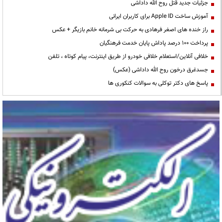
جزئیات جدید قتل روح الله داداشی
آموزش ساخت Apple ID برای کاربران ایرانی
راز خنده های اصغر فرهادی به حرکت بی شرمانه خانم بازیگر + عکس
پرداخت ۱۰۰ درصد پاداش پایان خدمت فرهنگیان
خلافی آنلاین/استعلام خلافی خودرو از طریق اینترنت، پیام کوتاه ، تلفن
جسدغرق درخون روح الله داداشی (عکس)
پاسخ های دکتر توکلی به سوالات کنکوری ها