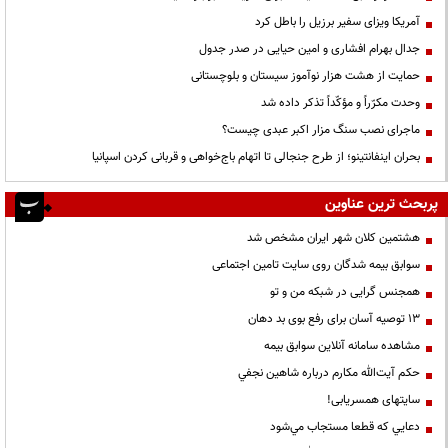
آمریکا ویزای سفیر برزیل را باطل کرد
جدال بهرام افشاری و امین حیایی در صدر جدول
حمایت از هشت هزار نوآموز سیستان و بلوچستانی
وحدت مکرّراً و مؤکّداً تذکر داده شد
ماجرای نصب سنگ مزار اکبر عبدی چیست؟
بحران اینفانتینو؛ از طرح جنجالی تا اتهام باج‌خواهی و قربانی کردن اسپانیا
پربحث ترین عناوین
هشتمین کلان شهر ایران مشخص شد
سوابق بیمه شدگان روی سایت تامین اجتماعی
همجنس گرایی در شبکه من و تو
13 توصیه آسان برای رفع بوی بد دهان
مشاهده سامانه آنلاين سوابق بیمه
حكم آيت‌الله مكارم درباره شاهين نجفي
سایتهای همسریابی!
دعايي كه قطعا مستجاب مي‌شود