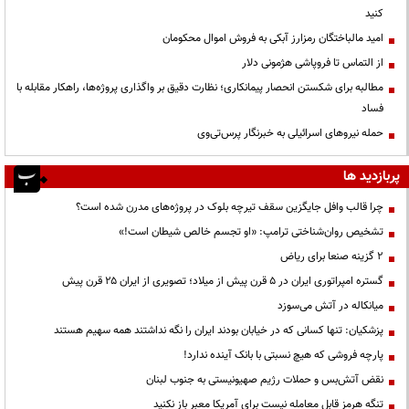
کنید
امید مالباختگان رمزارز آبکی به فروش اموال محکومان
از التماس تا فروپاشی هژمونی دلار
مطالبه برای شکستن انحصار پیمانکاری؛ نظارت دقیق بر واگذاری پروژه‌ها، راهکار مقابله با
فساد
حمله نیروهای اسرائیلی به خبرنگار پرس‌تی‌وی
پربازدید ها
چرا قالب وافل جایگزین سقف تیرچه بلوک در پروژه‌های مدرن شده است؟
تشخیص روان‌شناختی ترامپ: «او تجسم خالص شیطان است!»
۲ گزینه صنعا برای ریاض
گستره امپراتوری ایران در ۵ قرن پیش از میلاد؛ تصویری از ایران ۲۵ قرن پیش
میانکاله در آتش می‌سوزد
پزشکیان: تنها کسانی که در خیابان بودند ایران را نگه نداشتند همه سهیم هستند
پارچه فروشی که هیچ نسبتی با بانک آینده ندارد!
نقض آتش‌بس و حملات رژیم صهیونیستی به جنوب لبنان
تنگه هرمز قابل معامله نیست برای آمریکا معبر باز نکنید