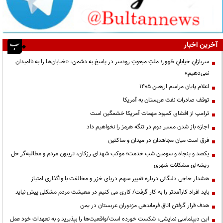
آخرین اخبار
سربازانِ خیابانِ ظهور؛ ملتِ مبعوثِ رودسر در پاسخ به دشمن: «خیابان‌ها را به ناامیدان
نمی‌دهیم»
اعلام پایان مراسم اربعین ۱۴۰۵
توقف صادرات نفت عربستان به آمریکا
ترامپ از افشای کمبود مهمات آمریکا خشمگین است
اجازه باز شدن مسیر دوم در تنگه هرمز را نخواهیم داد
فرق است میان مجاهدان در میدان و ساکتین
یکصد و پنجاه و سومین شب خدمت؛ موکب شهدای رزکان، تریبون مردم و مطالبه‌گر حل
ریشه‌ای مشکلات شهری
هشدار حاجی دلیگانی درباره تغییر سهم دریای خزر و مخالفت با واگذاری امتیاز
باید افراد کارآمدتر را به کار گرفت/ کاری می کنیم در معیشت مردم مشکلی پیش نیاید
هدف قرار گرفتن اتاق‌ فرماندهی مزدوران عربستان در یمن
این دیپلماسی نمایشی، شکست خورده است/واقعیت‌ها را بپذیرید و به تعهدات خود عمل