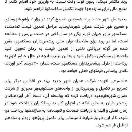
پرند منتشر می­­کند، بدون فوت وقت نسبت به واریزی خود اقدام کنند، تا
منابع مالی برای سازنده­ها جهت تکمیل ساختمان­ها فراهم شود.
مدیرعامل شهر جدید پرند همچنین تصریح کرد: در وزارت راه­و شهرسازی
و همین طور شرکت عمران شهرهای­جدید مراحل تعدیل قیمت تمام­شده
مسکن­مهر برای جبران تورم یکی دو سال اخیر در دست بررسی و مطالعه
است، اما در پرند برای ملاحظه توان مالی پیش­خریداران مسکن­مهر، مقرر
شده هر گونه دریافتی ناشی از تعدیل قیمت به زمان تحویل کلید
واحدهای مسکونی موکول شود و به این ترتیب آنچه در حال حاضر لازم به
پرداخت از طرف پیش­خریداران مسکن­مهر است، همان 30درصد آخر آورده­
نقدی براساس قیمت­های فعلی خواهد بود.
هاشم­زهی افزود: شرکت عمران شهر جدید پرند در اقدامی دیگر برای
تسریع در تکمیل و بهره­برداری از واحدهای مسکونی­مهر مجوزی از شرکت
عمران شهرهای­جدید دریافت کرده که بواسطه آن، قسط آخر آورده­نقدی
پیش­خریداران به جای آنکه در انتهای کار به پیمانکاران پرداخت شود در
زمان فعلی و البته با دریافت ضمانت و تعهدنامه به سازنده­ها پرداخت می­
شود، تا از این طریق شرایط تامین­مالی برای تکمیل پروژه­ها زودتر و ساده­تر
از قبل فراهم شود.