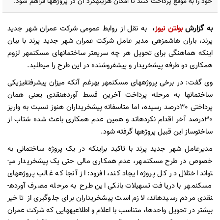
خود را به موقع پرداخت کنند تا امکان هزینه­کرد آن در پروژه­ها فراهم شود.
به گزارش
بولتن نیوز
،
به نقل از روابط­ عمومی شرکت عمران شهر جدید
پرند، باران هاشم­زهی مدیر عامل شرکت عمران شهر جدید پرند با بیان
اینکه هماهنگی برای تحویل هر چه سریعتر ساختمان­های مسکن­مهر لزوم
همکاری دو طرفه پیش­خریدار و پیش­فروشنده در این طرح را می­طلبد.
وی گفت: در برخی پروژه­های مسکن­مهر به­رغم آنکه میزان پیشرفت­فیزیکی
ساختمان­ها به مرحله پرداخت آخرین قسط آورده­نقدی یعنی همان
پرداختی 30درصد رسیده، اما متاسفانه پیش­خریداران هنوز نسبت به واریز
30درصد آخر اقدام نکرده­اند و همین عدم همکاری باعث شده شتاب از
ساخت­وساز این قبیل پروژه­ها گرفته شود.
مدیرعامل شهر جدید پرند با تاکید براینکه در یک پروژه ساختمانی به
خصوص در طرح مسکن­مهر، عدم همکاری مالی حتی یک پیش­خریدار می­
تواند اختلال در کل پروژه ایجاد کند، افزود: از آنجا که غالب پروژه­های
مسکن­مهر با دریافت تسهیلات بانکی این طرح به مرحله مصرف آورده­
نقدی مردم رسیده­اند، لازم است پیش­خریداران برای جلوگیری از تاخیر
بیشتر در تحویل واحدها، متناسب با اعلام و اطلاعیه­هایی که شرکت عمران