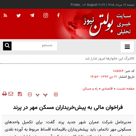
جمعه ۱۶ مرداد ۱۴۰۵
|
Friday , 07 August 2026
از
و
ته
ن
نو
کد خبر:
۱۸۵۶۸۴
تاریخ انتشار:
۲۱ دی ۱۳۹۲ - ۱۴:۵۲
صفحه نخست
»
اقتصادی
»
راه و مسکن
‍‍‍ پ
پ
فراخوان مالی به پیش‌خریداران مسکن مهر در پرند
مدیرعامل شرکت عمران شهر جدید پرند گفت: برای تکمیل واحدهای
مسکونی­ مهر ناتمام، باید پیش­خریداران باقی­مانده اقساط مربوط به آورده نقدی