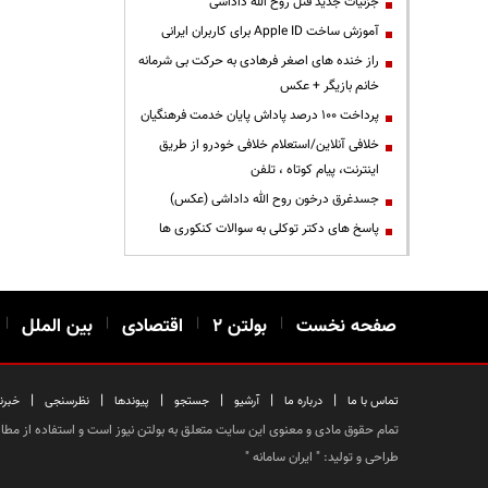
جزئیات جدید قتل روح الله داداشی
آموزش ساخت Apple ID برای کاربران ایرانی
راز خنده های اصغر فرهادی به حرکت بی شرمانه
خانم بازیگر + عکس
پرداخت ۱۰۰ درصد پاداش پایان خدمت فرهنگیان
خلافی آنلاین/استعلام خلافی خودرو از طریق
اینترنت، پیام کوتاه ، تلفن
جسدغرق درخون روح الله داداشی (عکس)
پاسخ های دکتر توکلی به سوالات کنکوری ها
صفحه نخست
|
بولتن ۲
|
اقتصادی
|
بین الملل
|
|
|
|
|
|
|
تماس با ما
درباره ما
آرشیو
جستجو
پیوندها
نظرسنجی
خبرن
تمام حقوق مادی و معنوی این سایت متعلق به بولتن نیوز است و استفاده از مطالب
طراحی و تولید: "
ایران سامانه
"