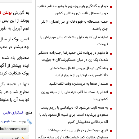
دیدار و گفتگوی رئیس‌جمهور با رهبر معظم انقلاب
به گزارش
بولتن ن
درباره مسائل اقتصادی و نظامی کشور
بودند از این پس 
حمله مسلحانه به قهوه‌خانه‌ای در زاهدان؛ ۲ نفر
نهم آوریل به طور
جان باختند
نماینده ای که به دلیل مشکلات مالی موبایلش را
فروخت
چه بیشتر در معرض
۵ متهم در پرونده قتل حمیدرضا رجب‌زاده دستگیر
محتوای یاد شده د
شدند/ یک زن در میان دستگیرشدگان + جزئیات
ایده بیشتر از آگه
واشنگتن درحال بررسی انتقال موشک‌های
بوک شکایت کردند
«آتاکامس» به اوکراین از طریق ترکیه
هشدار صنعا به عربستان: وقت تلف نکنید
اعدام بد است اما قلب تپنده‌ای را از سینه بیرون
نهایت آن را متوق
کشیدن نه!
به همه ثابت می‌شود که دیپلماسی با رژیم پست
منبع:
خبرگزاری فارس
سعودی بی‌فایده است| برای تنبیه آل‌سعود باید با
برچسب ها:
فیس ب
اقدام نظامی تحقیرشان کنیم
تاراج هویت ملی در بازار بی‌صاحب پوشاک؛
مسئولان نظارت کجا خوابیده‌اند؟ / زیر سایه جنگ،