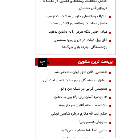
حاصل مجاهدت رسانه‌های انقلابی در مقابله با
دروغ‌پراکنی دشمنان
اعتراف رسانه‌های خارجی به شکست ترامپ
حاصل مجاهدت رسانه‌های انقلابی است
مبادا اختیار تنگه هرمز را به دشمن بدهید
اتاق پول دولت در دل بورس؛ مستمری
بازنشستگان، وثیقه بازی بزرگ‌ها
پربحث ترین عناوین
هشتمین کلان شهر ایران مشخص شد
سوابق بیمه شدگان روی سایت تامین اجتماعی
همجنس گرایی در شبکه من و تو
13 توصیه آسان برای رفع بوی بد دهان
مشاهده سامانه آنلاين سوابق بیمه
حكم آيت‌الله مكارم درباره شاهين نجفي
سایتهای همسریابی!
دعايي كه قطعا مستجاب مي‌شود