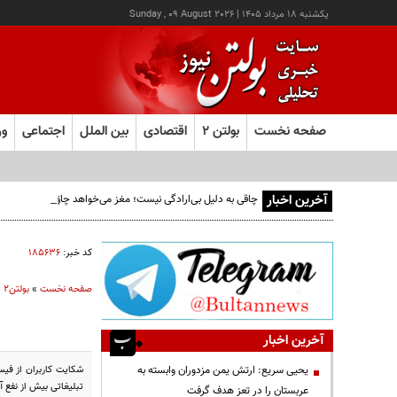
يکشنبه ۱۸ مرداد ۱۴۰۵
|
Sunday , 09 August 2026
صفحه نخست
بولتن ۲
اقتصادی
بین الملل
اجتماعی
ور
آخرین اخبار
چاقی به دلیل بی‌ارادگی نیست؛ مغز می‌خواهد چاق بمانیم!
کد خبر:
۱۸۵۶۳۶
صفحه نخست
»
بولتن2
»
آخرین اخبار
یحیی سریع: ارتش یمن مزدوران وابسته به
تبلیغاتی بیش از نفع آ
عربستان را در تعز هدف گرفت