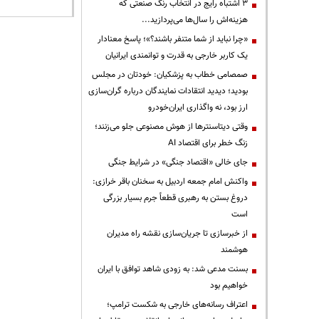
3 اشتباه رایج در انتخاب رنگ صنعتی که
هزینه‌اش را سال‌ها می‌پردازید...
«چرا نباید از شما متنفر باشند؟»؛ پاسخ معنادار
یک کاربر خارجی به قدرت و توانمندی ایرانیان
صمصامی خطاب به پزشکیان: خودتان در مجلس
بودید؛ دیدید انتقادات نمایندگان درباره گران‌سازی
ارز بود، نه واگذاری ایران‌خودرو
وقتی دیتاسنترها از هوش مصنوعی جلو می‌زنند؛
زنگ خطر برای اقتصاد AI
جای خالی «اقتصاد جنگی» در شرایط جنگی
واکنش امام جمعه اردبیل به سخنان باقر خرازی:
دروغ بستن به رهبری قطعاً جرم بسیار بزرگی
است
از خبرسازی تا جریان‌سازی نقشه راه مدیران
هوشمند
بسنت مدعی شد: به زودی شاهد توافق با ایران
خواهیم بود
اعتراف رسانه‌های خارجی به شکست ترامپ؛