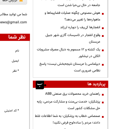
گزارش خطا
جامعه در حال بی‌حیا شدن است
هوش مصنوعی چگونه عملیات فضاپیماها و
شما می توانید مطالب 
ماهواره‌ها را تغییر می‌دهد؟
nnews@gmail.com
انفجارها کی‌یف را دوباره لرزاند
وقوع انفجار در تاسیسات گازی شهر جبیل
نظر شما
عربستان
یک کشته و ۱۲ مسموم به دنبال مصرف مشروبات
نام
الکلی در نیشابور
ایمیل
دیپلماسی با عربستان نتیجه‌بخش نیست؛ پاسخ
نظامی ضروری است
* نظر
پربازدید ها
راهنمای خرید محصولات برق صنعتی ABB
پزشکیان: خدمت بی‌منت و مشارکت مردمی، پایه
حل مشکلات کشور است
* کد امنیتی
صمصامی خطاب به پزشکیان: به شما اطلاعات غلط
دادند؛ مردم را ساده‌لوح فرض نکنید!