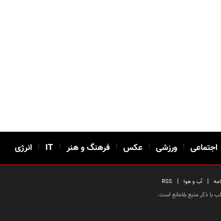
اجتماعی
|
ورزشی
|
عکس
|
فرهنگ و هنر
|
IT
|
انرژی
|
|
امه
آب و هوا
RSS
 با ذکر منبع بلامانع است.