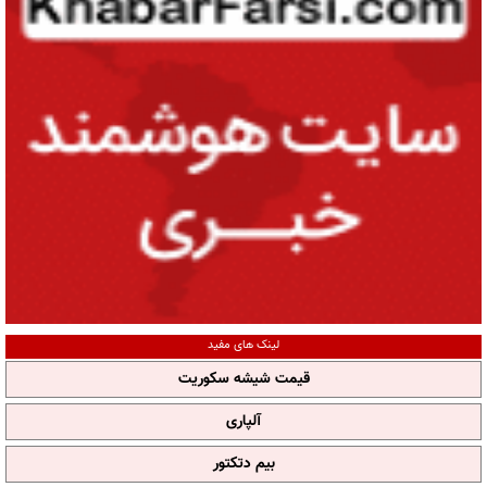
لینک های مفید
قیمت شیشه سکوریت
آلپاری
بیم دتکتور