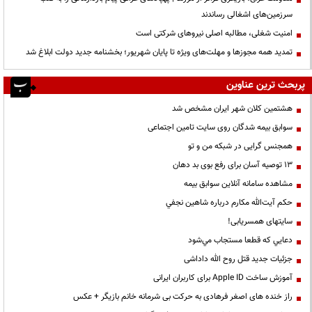
سرزمین‌های اشغالی رساندند
‌امنیت شغلی، مطالبه اصلی نیروهای شرکتی است
تمدید همه مجوزها و مهلت‌های ویژه تا پایان شهریور؛ بخشنامه جدید دولت ابلاغ شد
پربحث ترین عناوین
هشتمین کلان شهر ایران مشخص شد
سوابق بیمه شدگان روی سایت تامین اجتماعی
همجنس گرایی در شبکه من و تو
13 توصیه آسان برای رفع بوی بد دهان
مشاهده سامانه آنلاين سوابق بیمه
حكم آيت‌الله مكارم درباره شاهين نجفي
سایتهای همسریابی!
دعايي كه قطعا مستجاب مي‌شود
جزئیات جدید قتل روح الله داداشی
آموزش ساخت Apple ID برای کاربران ایرانی
راز خنده های اصغر فرهادی به حرکت بی شرمانه خانم بازیگر + عکس