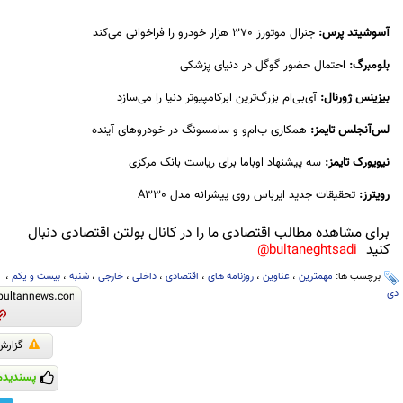
آسوشیتد پرس:
جنرال موتورز 370 هزار خودرو را فراخوانی می‌کند
بلومبرگ:
احتمال حضور گوگل در دنیای پزشکی
بیزینس ژورنال:
آی‌بی‌ام بزرگ‌ترین ابرکامپیوتر دنیا را می‌سازد
لس‌آنجلس تایمز:
همکاری ب‌ام‌و و سامسونگ در خودروهای آینده
نیویورک تایمز:
سه پیشنهاد اوباما برای ریاست بانک مرکزی
رویترز:
تحقیقات جدید ایرباس روی پیشرانه مدل A330
برای مشاهده مطالب اقتصادی ما را در کانال بولتن اقتصادی دنبال
کنید
bultaneghtsadi@
برچسب ها:
مهمترین
،
عناوین
،
روزنامه های
،
اقتصادی
،
داخلی
،
خارجی
،
شنبه
،
بیست و یکم
،
دی
گزارش
پسندیدم