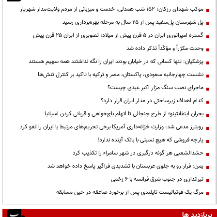
موکب شهدای رزکان؛ ۱۵۲ شب همدلی، خدمت و میزبانی از مردم ولایت‌مدار شهریار
پل شهرستان پل‌سفید پس از ۲۵ سال به مرحله بهره‌برداری رسید
گستره امپراتوری ایران در ۵ قرن پیش از میلاد؛ تصویری از ایران ۲۵ قرن پیش
وحدت مکرّراً و مؤکّداً تذکر داده شد
پزشکیان: تنها کسانی که در خیابان بودند ایران را نگه نداشتند همه سهیم هستند
نشست چهارجانبه سعودی، پاکستان، مصر و ترکیه با تاکید بر کنترل تنش‌ها
ماجرای نصب سنگ مزار اکبر عبدی چیست؟
کدام اهداف زیرساختی در مدار ایران قرار دارد؟
بحران اینفانتینو؛ از طرح جنجالی تا اتهام باج‌خواهی و قربانی کردن اسپانیا
رویترز مدعی شد: وزارت خزانه‌داری آمریکا برخی تحریم‌های مرتبط با ایران را لغو کرد
پارچه فروشی که هیچ نسبتی با بانک آینده ندارد!
حشدالشعبی هر گونه درگیری در شهر سامراء را تکذیب کرد
یمن: فرار رو به جلوی عربستان با تشدیدی فراگیر پاسخ داده خواهد شد
تیراندازی در جنوب شرق فرانسه با ۶ زخمی
مرگ یک فوتبالیست تایلندی پس از برخورد صاعقه در حین مسابقه
پربازدید ها