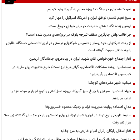
ضربات شدیدی در جنگ ۱۷ روزه محرم به آمریکا وارد کردیم
شیخ نعیم قاسم: توافق ایران و آمریکا، اسرائیل را مهار کرد
اربعین زنده نگه داشتنِ حقیقت در برابر طوفانِ دروغ است.
چرا قالب وافل جایگزین سقف تیرچه بلوک در پروژه‌های مدرن شده است؟
از رانت‌ شرکتهای خودروساز و تاسیس شرکتهای تراستی در اروپا تا تسخیر دستگاه نظارتی
با چه هدفی صورت گرفته است
آغاز اجتماع خون‌خواهی اقای شهید ایران در پیاده‌روی جاماندگان اربعین
صمصامی: ریشه مشکلات اقتصادی، گرانی نرخ ارز است/ طرح «تقویت پول ملی» در
کمیسیون اقتصادی رأی نیاورد
میناب؛ شهرِ مقبره‌های کوچک!
جهاد اسلامی: اسرائیل با چراغ سبز آمریکا، پروژه نسل‌کشی و کوچ اجباری مردم غزه را
ادامه می‌دهد
مدالِ اعتماد؛ روایت مدیریت آرام و نزدیک محمود خسروی‌وفا
سقوط تاریخی نرخ تولد در ایران؛ شمار نوزادان برای نخستین بار در ۶۰ سال گذشته زیر ۹۰۰
هزار نفر رفت
آغاز انتقال رایگان زائران اتباع خارجی به مرز چذابه
مقاومت عراق؛ بازیگری فراتر از مرزها | پهپادهای عراقی پیام بازدارندگی را به قلب