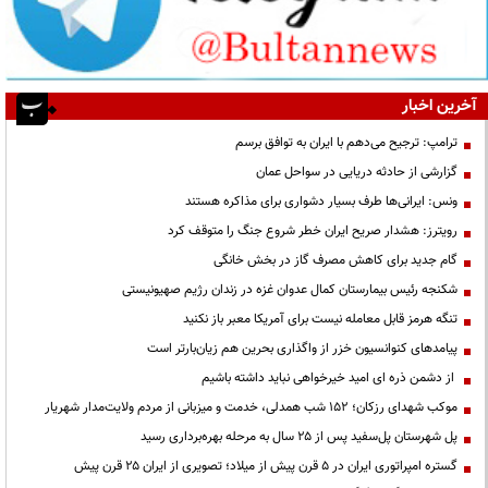
آخرین اخبار
ترامپ: ترجیح می‌دهم با ایران به توافق برسم
گزارشی از حادثه دریایی در سواحل عمان
ونس: ایرانی‌ها طرف بسیار دشواری برای مذاکره هستند
رویترز: هشدار صریح ایران خطر شروع جنگ را متوقف کرد
گام جدید برای کاهش مصرف گاز در بخش خانگی
شکنجه رئیس بیمارستان کمال عدوان غزه در زندان رژیم صهیونیستی
تنگه هرمز قابل معامله نیست برای آمریکا معبر باز نکنید
پیامدهای کنوانسیون خزر از واگذاری بحرین هم زیان‌بارتر است
از دشمن ذره ای امید خیرخواهی نباید داشته باشیم
موکب شهدای رزکان؛ ۱۵۲ شب همدلی، خدمت و میزبانی از مردم ولایت‌مدار شهریار
پل شهرستان پل‌سفید پس از ۲۵ سال به مرحله بهره‌برداری رسید
گستره امپراتوری ایران در ۵ قرن پیش از میلاد؛ تصویری از ایران ۲۵ قرن پیش