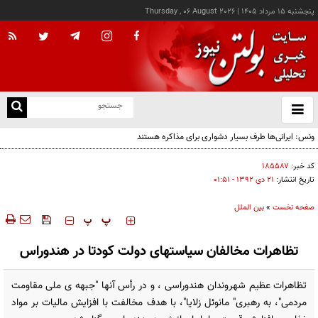
پنجشنبه ۱۵ مرداد ۱۴۰۵
|
Thursday , 06 August 2026
از
و
ته
ن
نو
کد خبر:
۱۸۵۵۸۷
تاریخ انتشار:
۲۱ دی ۱۳۹۲ - ۰۱:۵۱
صفحه نخست
»
بین الملل
‍‍‍ پ
پ
تظاهرات مخالفان سیاستهای دولت کودتا در هندوراس
تظاهرات عظیم شهروندان هندوراسی ، و در رأس آنها "جبهه ی ملی مقاومت
مردمی"، به رهبری" مانوئل زلایا"، با هدف مخالفت با افزایش مالیات بر مواد