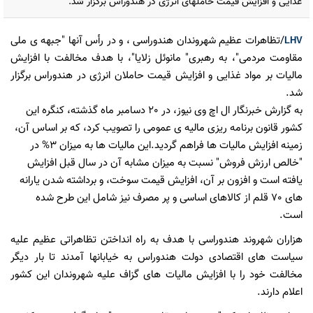
غذایی و افزایش قیمت حاملهای انرژی در هندوراس برگزار شد.
/
تظاهرات عظیم شهروندان هندوراسی ، و در رأس آنها "جبهه ی ملی
LHV
مقاومت مردمی"، به رهبری" مانوئل زلایا"، با هدف مخالفت با افزایش
مالیات بر مواد غذایی و افزایش قیمت حاملان انرژی در هندوراس برگزار
شد.
به گزارش خبرنگار ال اچ وی نیوز، در 20 دسامبر ماه گذشته، کنگره این
کشور قانون برنامه ریزی مالیه ی عمومی را تصویب کرد، که بر اساس آن،
زمینه افزایش مالیات ها فراهم گردید.این مالیات ها به میزان 3% در
"
خالص ارزش فروش
" نسبت به میزان مشابه آن در سال قبل افزایش
یافته است و افزون بر آن، افزایش قیمت سوخت، و برداشته شدن یارانه
های 70 قلم از کالاهای اساسی و پر مصرف نیز شامل این طرح شده
است.
هزاران شهروند هندوراسی با هدف به راه انداختن تظاهراتی عظیم علیه
سیاست های اقتصادی دولت هندوراس به خیابانها آمدند تا بار دیگر
مخالفت خود را با افزایش مالیات های گزاف علیه شهروندان این کشور
اعلام دارند.