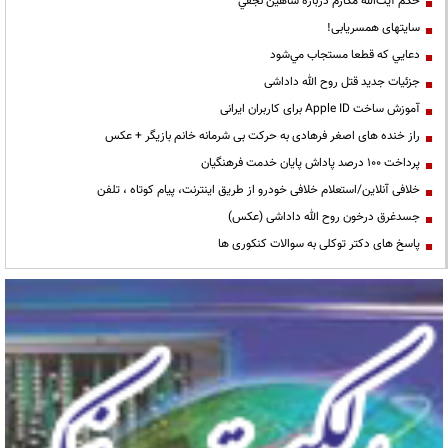
حكم آيت‌الله مكارم درباره شاهين نجفي
سایتهای همسریابی!
دعايي كه قطعا مستجاب مي‌شود
جزئیات جدید قتل روح الله داداشی
آموزش ساخت Apple ID برای کاربران ایرانی
راز خنده های اصغر فرهادی به حرکت بی شرمانه خانم بازیگر + عکس
پرداخت ۱۰۰ درصد پاداش پایان خدمت فرهنگیان
خلافی آنلاین/استعلام خلافی خودرو از طریق اینترنت، پیام کوتاه ، تلفن
جسدغرق درخون روح الله داداشی (عکس)
پاسخ های دکتر توکلی به سوالات کنکوری ها