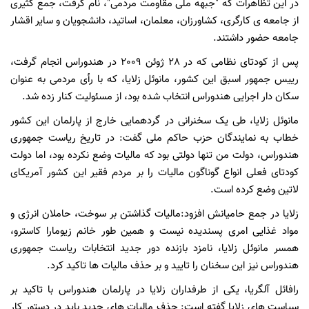
در این تظاهرات که "جبهه ملی مقاومت مردمی"، نام گرفت، جمع کثیری
از جامعه ی کارگری، کشاورزان، معلمان، اساتید، دانشجویان و سایر اقشار
جامعه حضور داشتند.
پس از کودتای نظامی که در 28 ژوئن 2009 در هندوراس انجام گرفت،
رییس جمهور اسبق این کشور، مانوئل زلایا، که با رأی مردمی به عنوان
سکان دار اجرایی هندوراس انتخاب شده بود، از مسئولیت کنار زده شد.
مانوئل زلایا، طی یک سخنرانی در گردهمایی خارج از پارلمان این کشور
خطاب به نمایندگان حزب حاکم ملی گفت: در تاریخ ریاست جمهوری
هندوراس، دولت من تنها دولتی بود که مالیات وضع نکرده بود، اما دولت
کودتای فعلی انواع گوناگون مالیات را بر مردم فقیر این کشور آمریکای
لاتین وضع کرده است.
زلایا در جمع حامیانش افزود:مالیات گذاشتن بر سوخت، حاملان انرژی و
مواد غذایی امری پسندیده نیست و همین طور خانم
زیومارا کاسترو،
همسر مانوئل زلایا، نامزد بازنده
دور جدید انتخابات ریاست جمهوری
هندوراس نیز این سخنان را تایید و بر حذف مالیات ها تاکید کرد.
رافائل آلگریا، یکی از طرفداران زلایا در پارلمان هندوراس با تاکید بر
سیاست های زلایا گفته است: حذف مالیات های جدید باید در دستور کار