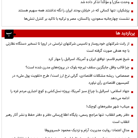
وحدت مکرّراً و مؤکّداً تذکر داده شد
پزشکیان: تنها کسانی که در خیابان بودند ایران را نگه نداشتند همه سهیم هستند
نشست چهارجانبه سعودی، پاکستان، مصر و ترکیه با تاکید بر کنترل تنش‌ها
پربازدید ها
از رانت‌ شرکتهای خودروساز و تاسیس شرکتهای تراستی در اروپا تا تسخیر دستگاه نظارتی
با چه هدفی صورت گرفته است
شیخ نعیم قاسم: توافق ایران و آمریکا، اسرائیل را مهار کرد
چرا قالب وافل جایگزین سقف تیرچه بلوک در پروژه‌های مدرن شده است؟
صمصامی: ریشه مشکلات اقتصادی، گرانی نرخ ارز است/ طرح «تقویت پول ملی» در
کمیسیون اقتصادی رأی نیاورد
جهاد اسلامی: اسرائیل با چراغ سبز آمریکا، پروژه نسل‌کشی و کوچ اجباری مردم غزه را
ادامه می‌دهد
میناب؛ شهرِ مقبره‌های کوچک!
دفتر رهبر انقلاب: تنها مراجع رسمی، پایگاه اطلاع‌رسانی دفتر و دفتر حفظ و نشر آثار رهبر
انقلاب است
مدالِ اعتماد؛ روایت مدیریت آرام و نزدیک محمود خسروی‌وفا