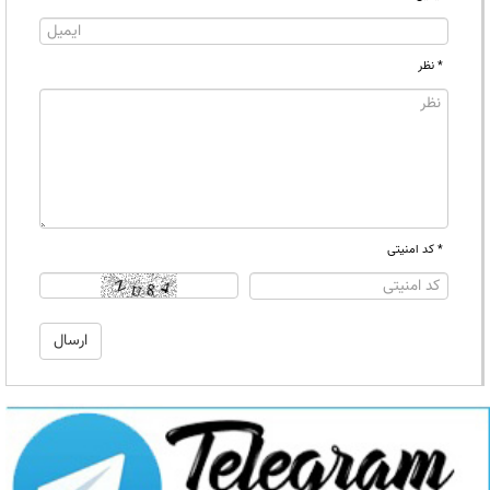
* نظر
* کد امنیتی