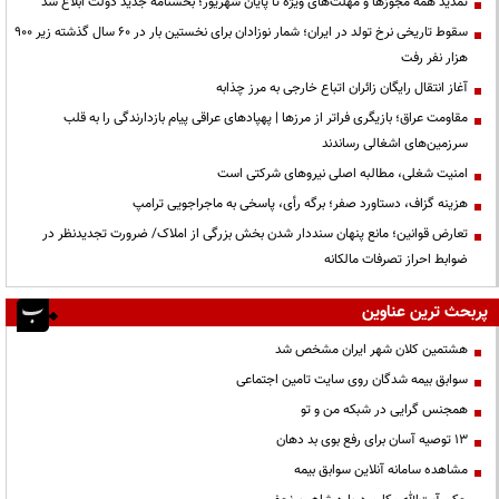
تمدید همه مجوزها و مهلت‌های ویژه تا پایان شهریور؛ بخشنامه جدید دولت ابلاغ شد
سقوط تاریخی نرخ تولد در ایران؛ شمار نوزادان برای نخستین بار در ۶۰ سال گذشته زیر ۹۰۰
هزار نفر رفت
آغاز انتقال رایگان زائران اتباع خارجی به مرز چذابه
مقاومت عراق؛ بازیگری فراتر از مرزها | پهپادهای عراقی پیام بازدارندگی را به قلب
سرزمین‌های اشغالی رساندند
‌امنیت شغلی، مطالبه اصلی نیروهای شرکتی است
هزینه گزاف، دستاورد صفر؛ برگه رأی، پاسخی به ماجراجویی ترامپ
تعارض قوانین؛ مانع پنهان سنددار شدن بخش بزرگی از املاک/ ضرورت تجدیدنظر در
ضوابط احراز تصرفات مالکانه
پربحث ترین عناوین
هشتمین کلان شهر ایران مشخص شد
سوابق بیمه شدگان روی سایت تامین اجتماعی
همجنس گرایی در شبکه من و تو
13 توصیه آسان برای رفع بوی بد دهان
مشاهده سامانه آنلاين سوابق بیمه