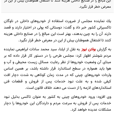
این مبالغ را در صنایع داخلی هزینه كنند تا اشتغال هموطنان بیش از این در
معرض خطر قرار نگیرد.
یك نماینده مجلس از ضرورت استفاده از خودروهای داخلی در ناوگان
تاكسیرانی كشور خبر داد و گفت: دوستانی كه پولی در اختیار دارند و قصد
دارند آن را به چین بدهند، بهتر است این مبالغ را در صنایع داخلی هزینه
كنند تا اشتغال هموطنان بیش از این در معرض خطر قرار نگیرد.
به گزارش
بولتن نیوز
به نقل از ایلنا، سید محمد سادات ابراهیمی نماینده
مردم شوشتر اظهار كرد: مجلس طرحی را در دستور كار قرار داده كه بر
مبنای آن وضعیت خودروها از نظر رعایت مسائل زیست محیطی و آب و
هوا باید همواره در سطح استاندارد قرار داشته باشد، بر همین اساس
واردات خودروهای چینی كه در مدت زمان كوتاهی به شدت دچار افت
كیفی شده و به علت نبود خدمات پس از فروش و قطعات فنی
استانداردهای لازمه را از دست می دهند خلاف قانون است.
وی افزود: ورود خودروهای چینی به كشور به عنوان تاكسی بدلیل نبود
خدمات پس از فروش به سرعت مردم و دارندگان این خودروها را دچار
مشكلات عدیده خواهد كرد.