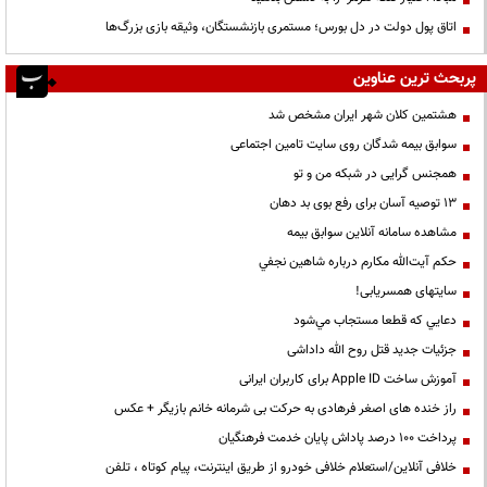
اتاق پول دولت در دل بورس؛ مستمری بازنشستگان، وثیقه بازی بزرگ‌ها
پربحث ترین عناوین
هشتمین کلان شهر ایران مشخص شد
سوابق بیمه شدگان روی سایت تامین اجتماعی
همجنس گرایی در شبکه من و تو
13 توصیه آسان برای رفع بوی بد دهان
مشاهده سامانه آنلاين سوابق بیمه
حكم آيت‌الله مكارم درباره شاهين نجفي
سایتهای همسریابی!
دعايي كه قطعا مستجاب مي‌شود
جزئیات جدید قتل روح الله داداشی
آموزش ساخت Apple ID برای کاربران ایرانی
راز خنده های اصغر فرهادی به حرکت بی شرمانه خانم بازیگر + عکس
پرداخت ۱۰۰ درصد پاداش پایان خدمت فرهنگیان
خلافی آنلاین/استعلام خلافی خودرو از طریق اینترنت، پیام کوتاه ، تلفن