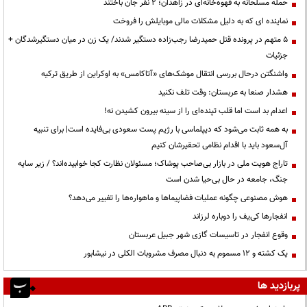
حمله مسلحانه به قهوه‌خانه‌ای در زاهدان؛ ۲ نفر جان باختند
نماینده ای که به دلیل مشکلات مالی موبایلش را فروخت
۵ متهم در پرونده قتل حمیدرضا رجب‌زاده دستگیر شدند/ یک زن در میان دستگیرشدگان +
جزئیات
واشنگتن درحال بررسی انتقال موشک‌های «آتاکامس» به اوکراین از طریق ترکیه
هشدار صنعا به عربستان: وقت تلف نکنید
اعدام بد است اما قلب تپنده‌ای را از سینه بیرون کشیدن نه!
به همه ثابت می‌شود که دیپلماسی با رژیم پست سعودی بی‌فایده است| برای تنبیه
آل‌سعود باید با اقدام نظامی تحقیرشان کنیم
تاراج هویت ملی در بازار بی‌صاحب پوشاک؛ مسئولان نظارت کجا خوابیده‌اند؟ / زیر سایه
جنگ، جامعه در حال بی‌حیا شدن است
هوش مصنوعی چگونه عملیات فضاپیماها و ماهواره‌ها را تغییر می‌دهد؟
انفجارها کی‌یف را دوباره لرزاند
وقوع انفجار در تاسیسات گازی شهر جبیل عربستان
یک کشته و ۱۲ مسموم به دنبال مصرف مشروبات الکلی در نیشابور
پربازدید ها