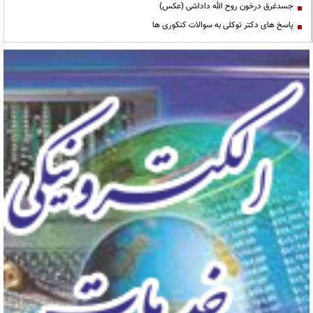
جسدغرق درخون روح الله داداشی (عکس)
پاسخ های دکتر توکلی به سوالات کنکوری ها