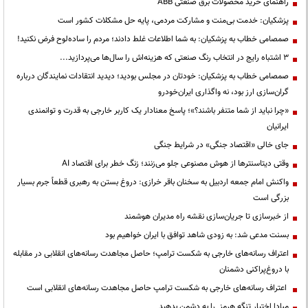
راهنمای خرید محصولات برق صنعتی ABB
پزشکیان: خدمت بی‌منت و مشارکت مردمی، پایه حل مشکلات کشور است
صمصامی خطاب به پزشکیان: به شما اطلاعات غلط دادند؛ مردم را ساده‌لوح فرض نکنید!
3 اشتباه رایج در انتخاب رنگ صنعتی که هزینه‌اش را سال‌ها می‌پردازید...
صمصامی خطاب به پزشکیان: خودتان در مجلس بودید؛ دیدید انتقادات نمایندگان درباره
گران‌سازی ارز بود، نه واگذاری ایران‌خودرو
«چرا نباید از شما متنفر باشند؟»؛ پاسخ معنادار یک کاربر خارجی به قدرت و توانمندی
ایرانیان
جای خالی «اقتصاد جنگی» در شرایط جنگی
وقتی دیتاسنترها از هوش مصنوعی جلو می‌زنند؛ زنگ خطر برای اقتصاد AI
واکنش امام جمعه اردبیل به سخنان باقر خرازی: دروغ بستن به رهبری قطعاً جرم بسیار
بزرگی است
از خبرسازی تا جریان‌سازی نقشه راه مدیران هوشمند
بسنت مدعی شد: به زودی شاهد توافق با ایران خواهیم بود
اعتراف رسانه‌های خارجی به شکست ترامپ؛ حاصل مجاهدت رسانه‌های انقلابی در مقابله
با دروغ‌پراکنی دشمنان
اعتراف رسانه‌های خارجی به شکست ترامپ حاصل مجاهدت رسانه‌های انقلابی است
مبادا اختیار تنگه هرمز را به دشمن بدهید