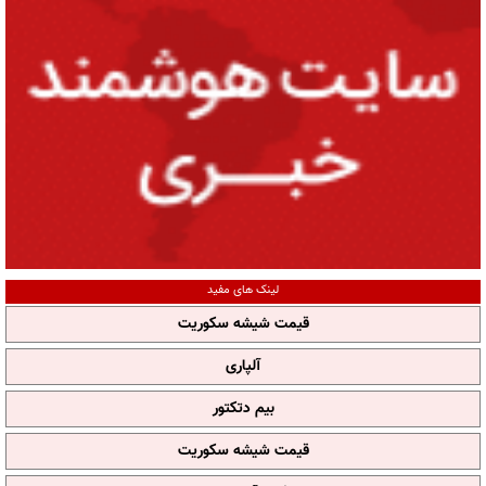
لینک های مفید
قیمت شیشه سکوریت
آلپاری
بیم دتکتور
قیمت شیشه سکوریت