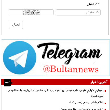
* کد امنیتی
آخرین اخبار
سربازانِ خیابانِ ظهور؛ ملتِ مبعوثِ رودسر در پاسخ به دشمن: «خیابان‌ها را به ناامیدان
نمی‌دهیم»
اعلام پایان مراسم اربعین ۱۴۰۵
توقف صادرات نفت عربستان به آمریکا