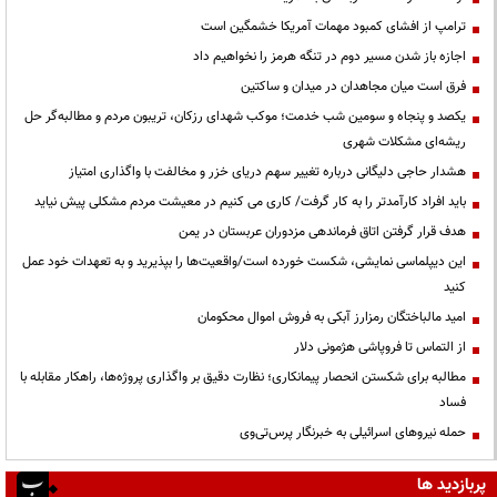
ترامپ از افشای کمبود مهمات آمریکا خشمگین است
اجازه باز شدن مسیر دوم در تنگه هرمز را نخواهیم داد
فرق است میان مجاهدان در میدان و ساکتین
یکصد و پنجاه و سومین شب خدمت؛ موکب شهدای رزکان، تریبون مردم و مطالبه‌گر حل
ریشه‌ای مشکلات شهری
هشدار حاجی دلیگانی درباره تغییر سهم دریای خزر و مخالفت با واگذاری امتیاز
باید افراد کارآمدتر را به کار گرفت/ کاری می کنیم در معیشت مردم مشکلی پیش نیاید
هدف قرار گرفتن اتاق‌ فرماندهی مزدوران عربستان در یمن
این دیپلماسی نمایشی، شکست خورده است/واقعیت‌ها را بپذیرید و به تعهدات خود عمل
کنید
امید مالباختگان رمزارز آبکی به فروش اموال محکومان
از التماس تا فروپاشی هژمونی دلار
مطالبه برای شکستن انحصار پیمانکاری؛ نظارت دقیق بر واگذاری پروژه‌ها، راهکار مقابله با
فساد
حمله نیروهای اسرائیلی به خبرنگار پرس‌تی‌وی
پربازدید ها