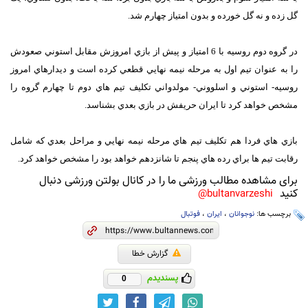
گل زده و نه گل خورده و بدون امتياز چهارم شد.
در گروه دوم روسيه با 6 امتياز و پيش از بازي امروزش مقابل استوني صعودش
را به عنوان تيم اول به مرحله نيمه نهايي قطعي کرده است و ديدارهاي امروز
روسيه- استوني و اسلووني- مولدواني تکليف تيم هاي دوم تا چهارم گروه را
مشخص خواهد کرد تا ايران حريفش در بازي بعدي بشناسد.
بازي هاي فردا هم تکليف تيم هاي مرحله نيمه نهايي و مراحل بعدي که شامل
رقابت تيم ها براي رده هاي پنجم تا شانزدهم خواهد بود را مشخص خواهد کرد.
برای مشاهده مطالب ورزشی ما را در کانال بولتن ورزشی دنبال
کنید
bultanvarzeshi@
برچسب ها:
نوجوانان
،
ایران
،
فوتبال
گزارش خطا
پسندیدم
0