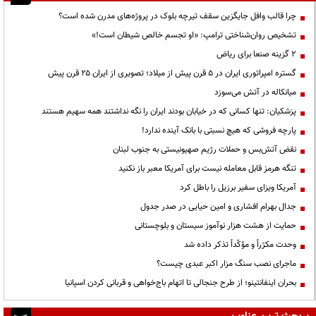
چرا قالب وافل جایگزین سقف تیرچه بلوک در پروژه‌های مدرن شده است؟
تشخیص روان‌شناختی ترامپ: «او تجسم خالص شیطان است!»
۲ گزینه صنعا برای ریاض
گستره امپراتوری ایران در ۵ قرن پیش از میلاد؛ تصویری از ایران ۲۵ قرن پیش
میانکاله در آتش می‌سوزد
پزشکیان: تنها کسانی که در خیابان بودند ایران را نگه نداشتند همه سهیم هستند
پارچه فروشی که هیچ نسبتی با بانک آینده ندارد!
نقض آتش‌بس و حملات رژیم صهیونیستی به جنوب لبنان
تنگه هرمز قابل معامله نیست برای آمریکا معبر باز نکنید
آمریکا ویزای سفیر برزیل را باطل کرد
جدال بهرام افشاری و امین حیایی در صدر جدول
حمایت از هشت هزار نوآموز سیستان و بلوچستانی
وحدت مکرّراً و مؤکّداً تذکر داده شد
ماجرای نصب سنگ مزار اکبر عبدی چیست؟
بحران اینفانتینو؛ از طرح جنجالی تا اتهام باج‌خواهی و قربانی کردن اسپانیا