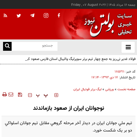
جمعه ۱۶ مرداد ۱۴۰۵
|
Friday , 07 August 2026
از
و
ته
فولاد غدیر نی‌ریز به جمع چهار تیم برتر سوپرلیگ والیبال استان فارس صعود کرد
ن
نو
کد خبر:
۱۸۵۲۱۱
تاریخ انتشار:
۱۷ دی ۱۳۹۲ - ۱۷:۱۴
صفحه نخست
»
ورزشی
»
لیگ برتر فوتبال ایران
‍‍‍ پ
پ
نوجوانان ايران از صعود بازماندند
تيم ملي جوانان ايران در ديدار آخر مرحله گروهي مقابل تيم جوانان اسلواکي
دو بر يک شکست خورد.