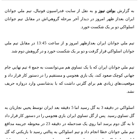
به گزارش
بولتن نیوز
و به نقل از سايت فدراسيون فوتبال، تيم ملي جوانان
ايران بعداز ظهر امروز در ديدار آخر مرحله گروهي‌اش در مقابل تيم جوانان
اسلواکي دو بر يک شکست خورد.
تيم ملي جوانان ايران بعدازظهر امروز و از ساعت 13:45 در مقابل تيم ملي
جوانان اسلواکي قرار گرفت و دو بر يک شکست خورد و در گروهش دوم شد.
تيم ملي جوانان ايران که با يک تساوي هم مي‌توانست به جمع 4 تيم نهايي جام
جهاني کوچک صعود کند، يک بازي هجومي و مستقيم را در دستور کار قرار داد و
موقعيت‌هاي زيادي هم براي گلزني داشت که با بدشانسي وارد دروازه حريف
نشد.
اسلواکي در دقيقه 3 به گل رسيد اما 5 دقيقه بعد ايران توسط يحيي نجاريان به
گل تساوي رسيد. پس از گل تساوي ايران بازي هجومي را در دستور کار قرار داد
تا به گل دوم برسد اما روي يک ضدحمله در دقيقه 23 در محوطه جريمه مدافع
تيم ملي جوانان خطا انجام داد و تيم اسلواکي به پنالتي رسيد تا بازيکني که گل