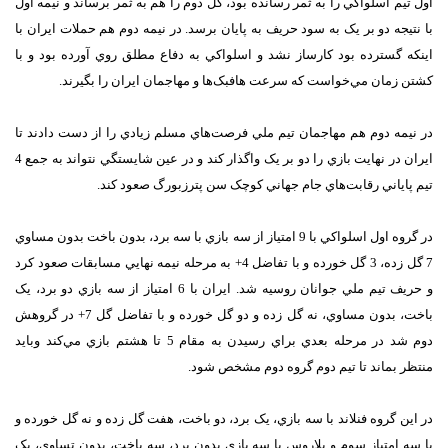
اول تيم اسلواکي را به ثمر رسانده بود، گل دوم را هم به ثمر برساند و نيمه اول
با نتيجه دو بر يک به سود حريف به پايان برسد. در نيمه دوم هم حملات ايران با
اينکه گسترده بود کارساز نشد و اسلواکي به دفاع مطلق روي آورده بود و با
کشتن زمان مي‌خواست که سرعت هافبک‌ها و مهاجمان ايران را بگيرند.
در نيمه دوم هم مهاجمان تيم ملي فرصت‌هاي مسلم زيادي را از دست دادند تا
ايران در نهايت بازي را دو بر يک واگذار کند و در عين شايستگي نتواند به جمع 4
تيم پاياني رقابت‌هاي جام جهاني کوچک سن پترزبورگ صعود کند.
در گروه اول اسلواکي با 9 امتياز از سه بازي با سه برد، بدون باخت بدون مساوي
7 گل زده، 3 گل خورده و با تفاضل 4+ به مرحله نيمه نهايي مسابقات صعود کرد
و حريف تيم ملي جوانان روسيه شد. ايران با 6 امتياز از سه بازي دو برد، يک
باخت، بدون مساوي، نه گل زده و دو گل خورده و با تفاضل گل 7+ در گروهش
دوم شد در مرحله بعدي براي رسيدن به مقام 5 تا هشتم بازي مي‌کند وبايد
منتظر بماند تا تيم دوم گروه دوم مشخص شود.
در اين گروه فنلاند با سه بازي، يک برد، دو باخت، هفت گل زده و نه گل خورده و
با سه امتياز سوم و بلاروس با سه بازي بدون برد، سه باخت، بدون تساوي، يک