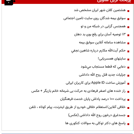
پربحث ترین عناوین
هشتمین کلان شهر ایران مشخص شد
سوابق بیمه شدگان روی سایت تامین اجتماعی
همجنس گرایی در شبکه من و تو
13 توصیه آسان برای رفع بوی بد دهان
مشاهده سامانه آنلاين سوابق بیمه
حكم آيت‌الله مكارم درباره شاهين نجفي
سایتهای همسریابی!
دعايي كه قطعا مستجاب مي‌شود
جزئیات جدید قتل روح الله داداشی
آموزش ساخت Apple ID برای کاربران ایرانی
راز خنده های اصغر فرهادی به حرکت بی شرمانه خانم بازیگر + عکس
پرداخت ۱۰۰ درصد پاداش پایان خدمت فرهنگیان
خلافی آنلاین/استعلام خلافی خودرو از طریق اینترنت، پیام کوتاه ، تلفن
جسدغرق درخون روح الله داداشی (عکس)
پاسخ های دکتر توکلی به سوالات کنکوری ها