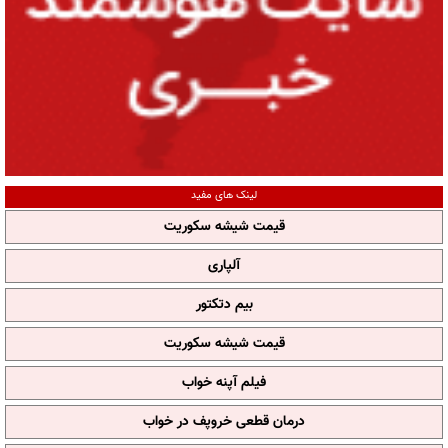
لینک های مفید
قیمت شیشه سکوریت
آلپاری
بیم دتکتور
قیمت شیشه سکوریت
فیلم آپنه خواب
درمان قطعی خروپف در خواب