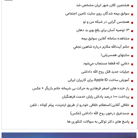
هشتمین کلان شهر ایران مشخص شد
سوابق بیمه شدگان روی سایت تامین اجتماعی
همجنس گرایی در شبکه من و تو
13 توصیه آسان برای رفع بوی بد دهان
مشاهده سامانه آنلاين سوابق بیمه
حكم آيت‌الله مكارم درباره شاهين نجفي
سایتهای همسریابی!
دعايي كه قطعا مستجاب مي‌شود
جزئیات جدید قتل روح الله داداشی
آموزش ساخت Apple ID برای کاربران ایرانی
راز خنده های اصغر فرهادی به حرکت بی شرمانه خانم بازیگر + عکس
پرداخت ۱۰۰ درصد پاداش پایان خدمت فرهنگیان
خلافی آنلاین/استعلام خلافی خودرو از طریق اینترنت، پیام کوتاه ، تلفن
جسدغرق درخون روح الله داداشی (عکس)
پاسخ های دکتر توکلی به سوالات کنکوری ها