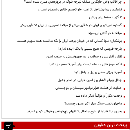
چرا قالب وافل جایگزین سقف تیرچه بلوک در پروژه‌های مدرن شده است؟
تشخیص روان‌شناختی ترامپ: «او تجسم خالص شیطان است!»
۲ گزینه صنعا برای ریاض
گستره امپراتوری ایران در ۵ قرن پیش از میلاد؛ تصویری از ایران ۲۵ قرن پیش
میانکاله در آتش می‌سوزد
پزشکیان: تنها کسانی که در خیابان بودند ایران را نگه نداشتند همه سهیم هستند
پارچه فروشی که هیچ نسبتی با بانک آینده ندارد!
نقض آتش‌بس و حملات رژیم صهیونیستی به جنوب لبنان
تنگه هرمز قابل معامله نیست برای آمریکا معبر باز نکنید
آمریکا ویزای سفیر برزیل را باطل کرد
جدال بهرام افشاری و امین حیایی در صدر جدول
حمایت از هشت هزار نوآموز سیستان و بلوچستانی
وحدت مکرّراً و مؤکّداً تذکر داده شد
ماجرای نصب سنگ مزار اکبر عبدی چیست؟
بحران اینفانتینو؛ از طرح جنجالی تا اتهام باج‌خواهی و قربانی کردن اسپانیا
پربحث ترین عناوین