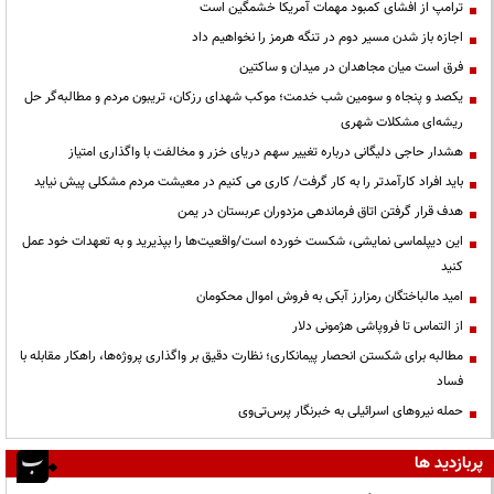
ترامپ از افشای کمبود مهمات آمریکا خشمگین است
اجازه باز شدن مسیر دوم در تنگه هرمز را نخواهیم داد
فرق است میان مجاهدان در میدان و ساکتین
یکصد و پنجاه و سومین شب خدمت؛ موکب شهدای رزکان، تریبون مردم و مطالبه‌گر حل
ریشه‌ای مشکلات شهری
هشدار حاجی دلیگانی درباره تغییر سهم دریای خزر و مخالفت با واگذاری امتیاز
باید افراد کارآمدتر را به کار گرفت/ کاری می کنیم در معیشت مردم مشکلی پیش نیاید
هدف قرار گرفتن اتاق‌ فرماندهی مزدوران عربستان در یمن
این دیپلماسی نمایشی، شکست خورده است/واقعیت‌ها را بپذیرید و به تعهدات خود عمل
کنید
امید مالباختگان رمزارز آبکی به فروش اموال محکومان
از التماس تا فروپاشی هژمونی دلار
مطالبه برای شکستن انحصار پیمانکاری؛ نظارت دقیق بر واگذاری پروژه‌ها، راهکار مقابله با
فساد
حمله نیروهای اسرائیلی به خبرنگار پرس‌تی‌وی
پربازدید ها