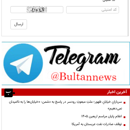
* کد امنیتی
آخرین اخبار
سربازانِ خیابانِ ظهور؛ ملتِ مبعوثِ رودسر در پاسخ به دشمن: «خیابان‌ها را به ناامیدان
نمی‌دهیم»
اعلام پایان مراسم اربعین ۱۴۰۵
توقف صادرات نفت عربستان به آمریکا