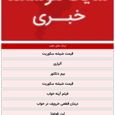
لینک های مفید
قیمت شیشه سکوریت
آلپاری
بیم دتکتور
قیمت شیشه سکوریت
فیلم آپنه خواب
درمان قطعی خروپف در خواب
لیزر فوتونا