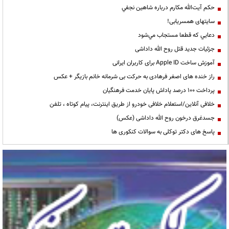
حكم آيت‌الله مكارم درباره شاهين نجفي
سایتهای همسریابی!
دعايي كه قطعا مستجاب مي‌شود
جزئیات جدید قتل روح الله داداشی
آموزش ساخت Apple ID برای کاربران ایرانی
راز خنده های اصغر فرهادی به حرکت بی شرمانه خانم بازیگر + عکس
پرداخت ۱۰۰ درصد پاداش پایان خدمت فرهنگیان
خلافی آنلاین/استعلام خلافی خودرو از طریق اینترنت، پیام کوتاه ، تلفن
جسدغرق درخون روح الله داداشی (عکس)
پاسخ های دکتر توکلی به سوالات کنکوری ها