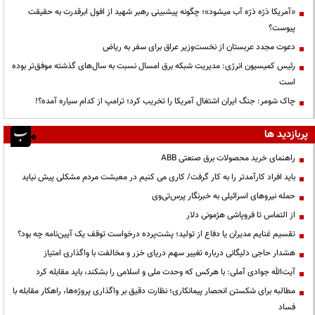
«آمریکا ذرّه ذرّه آب میشود»؛ چگونه پیشبینی رهبر شهید از افول ابرقدرت به حقیقت
پیوست؟
دعوت مجدد عربستان از نخست‌وزیر عراق برای سفر به ریاض
رئیس کمیسیون انرژی: مدیریت شبکه برق امسال نسبت به سال‌های گذشته موفق‌تر بوده
است
چاک شومر: جنگ ایران اشتغال آمریکا را تخریب کرد؛ ترامپ از کدام سیاره آمده؟!
پربازدید ها
راهنمای خرید محصولات برق صنعتی ABB
باید افراد کارآمدتر را به کار گرفت/ کاری می کنیم در معیشت مردم مشکلی پیش نیاید
حمله نیروهای اسرائیلی به خبرنگار پرس‌تی‌وی
از التماس تا فروپاشی هژمونی دلار
تقسیم غنایم مدیران یا دفاع از تولید؛ پشت‌پرده درخواست توقف یک آیین‌نامه چه بود؟
هشدار حاجی دلیگانی درباره تغییر سهم دریای خزر و مخالفت با واگذاری امتیاز
آیت‌الله جوادی آملی: با هرکس که وحدت ملی و اسلامی را بشکند، باید مقابله کرد
مطالبه برای شکستن انحصار پیمانکاری؛ نظارت دقیق بر واگذاری پروژه‌ها، راهکار مقابله با
فساد