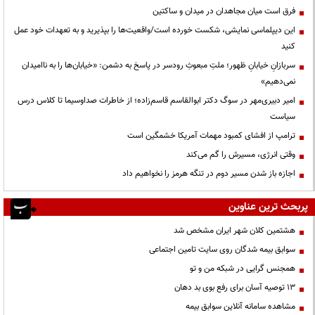
فرق است میان مجاهدان در میدان و ساکتین
این دیپلماسی نمایشی، شکست خورده است/واقعیت‌ها را بپذیرید و به تعهدات خود عمل
کنید
سربازانِ خیابانِ ظهور؛ ملتِ مبعوثِ رودسر در پاسخ به دشمن: «خیابان‌ها را به ناامیدان
نمی‌دهیم»
امیر دبیری‌مهر در سوگ دکتر ابوالقاسم قاسم‌زاده؛ از خاطرات صداوسیما تا کلاس درس
سیاست
ترامپ از افشای کمبود مهمات آمریکا خشمگین است
وقتی انرژی، مسیرش را گم می‌کند
اجازه باز شدن مسیر دوم در تنگه هرمز را نخواهیم داد
پربحث ترین عناوین
هشتمین کلان شهر ایران مشخص شد
سوابق بیمه شدگان روی سایت تامین اجتماعی
همجنس گرایی در شبکه من و تو
13 توصیه آسان برای رفع بوی بد دهان
مشاهده سامانه آنلاين سوابق بیمه