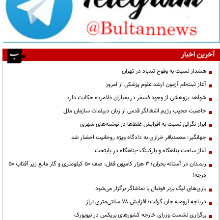
آخرین اخبار
هشدار نسبت به وقوع تندباد در تهران
آغاز ثبت‌نام آزمون ارشد علوم پزشکی از امروز
شواهد پژوهشی از وجود فسفر در بمباران «لامرد» حکایت دارد
خاصیت عجیب رژیم اشغالگر قدس از زبان دیپلمات سازمان ملل
ابراز نگرانی نسبت به افزایش غلط‌ها در نوشته‌های شهری
جهانگیر: محمدباقر خرازی به دادگاه ویژه روحانیت احضار شد
آغاز ساخت پناهگاه و پارکینگ -پناهگاه در پایتخت
ریمـدان در آستانه بحران؛ ۳ هزار کامیون قفل، صف ۵۰ کیلومتری و گاز مایع زیر آفتاب ۵۰
درجه!
بازی‌های لیگ برتر فوتبال با تماشاگر برگزار می‌شود
دریاچه ارومیه جان گرفت؛ افزایش ۷۸ سانتی‌متری تراز
برگزاری نشست وزرای خارجه کشورهای بریکس در نیویورک