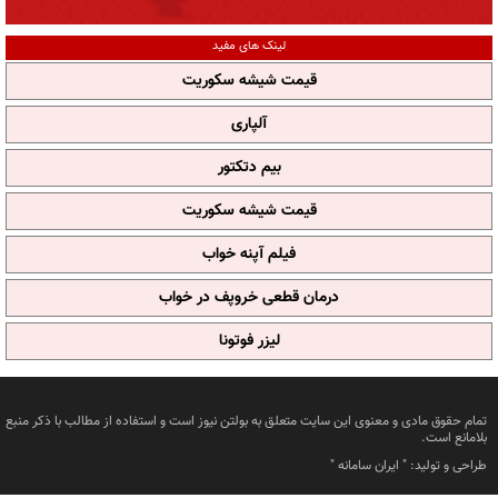
لینک های مفید
قیمت شیشه سکوریت
آلپاری
بیم دتکتور
قیمت شیشه سکوریت
فیلم آپنه خواب
درمان قطعی خروپف در خواب
لیزر فوتونا
تمام حقوق مادی و معنوی این سایت متعلق به بولتن نیوز است و استفاده از مطالب با ذکر منبع
بلامانع است.
طراحی و تولید: "
ایران سامانه
"