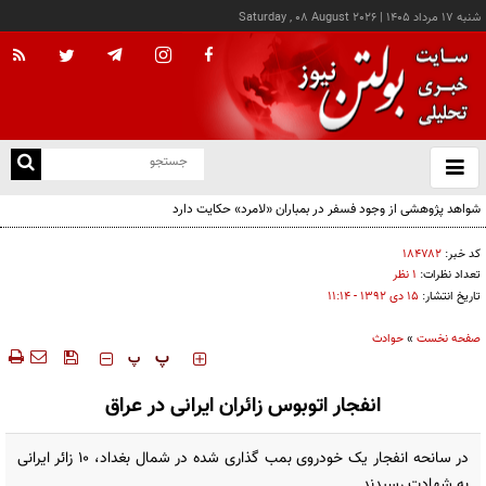
شنبه ۱۷ مرداد ۱۴۰۵
|
Saturday , 08 August 2026
از
و
ته
شواهد پژوهشی از وجود فسفر در بمباران «لامرد» حکایت دارد
ن
نو
کد خبر:
۱۸۴۷۸۲
تعداد نظرات:
۱ نظر
تاریخ انتشار:
۱۵ دی ۱۳۹۲ - ۱۱:۱۴
صفحه نخست
»
حوادث
‍‍‍ پ
پ
انفجار اتوبوس زائران ایرانی در عراق
در سانحه انفجار یک خودروی بمب گذاری شده در شمال بغداد، 10 زائر ایرانی
به شهادت رسیدند.