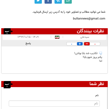
شما می توانید مطالب و تصاویر خود را به آدرس زیر ارسال فرمایید.
bultannews@gmail.com
نظرات بینندگان
انتشار یافته:
۱
سیدعلی
|
|
۱۴:۰۹ - ۱۳۹۲/۱۰/۱۵
در انتظار بررسی:
۱
پاسخ
0
0
غیر قابل انتشار:
۱
تکذیب شد بابا بولتن!
یکم بروز شوو بابا!
اه!
نظر شما
نام