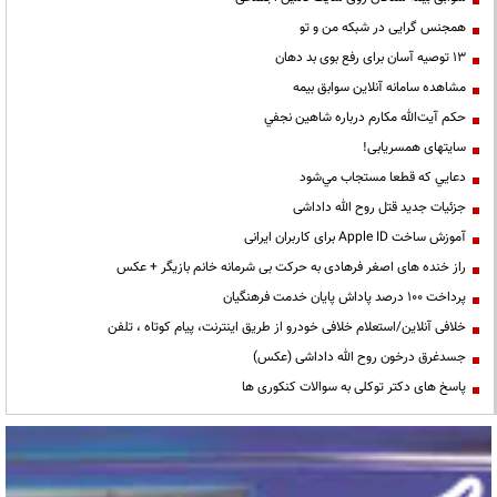
همجنس گرایی در شبکه من و تو
13 توصیه آسان برای رفع بوی بد دهان
مشاهده سامانه آنلاين سوابق بیمه
حكم آيت‌الله مكارم درباره شاهين نجفي
سایتهای همسریابی!
دعايي كه قطعا مستجاب مي‌شود
جزئیات جدید قتل روح الله داداشی
آموزش ساخت Apple ID برای کاربران ایرانی
راز خنده های اصغر فرهادی به حرکت بی شرمانه خانم بازیگر + عکس
پرداخت ۱۰۰ درصد پاداش پایان خدمت فرهنگیان
خلافی آنلاین/استعلام خلافی خودرو از طریق اینترنت، پیام کوتاه ، تلفن
جسدغرق درخون روح الله داداشی (عکس)
پاسخ های دکتر توکلی به سوالات کنکوری ها