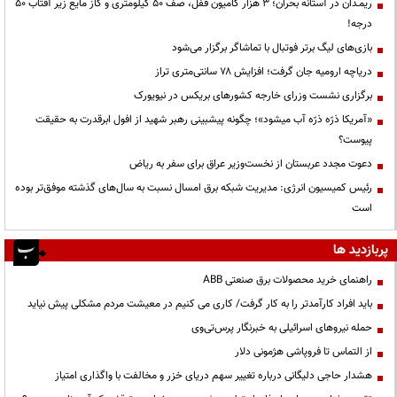
ریمـدان در آستانه بحران؛ ۳ هزار کامیون قفل، صف ۵۰ کیلومتری و گاز مایع زیر آفتاب ۵۰
درجه!
بازی‌های لیگ برتر فوتبال با تماشاگر برگزار می‌شود
دریاچه ارومیه جان گرفت؛ افزایش ۷۸ سانتی‌متری تراز
برگزاری نشست وزرای خارجه کشورهای بریکس در نیویورک
«آمریکا ذرّه ذرّه آب میشود»؛ چگونه پیشبینی رهبر شهید از افول ابرقدرت به حقیقت
پیوست؟
دعوت مجدد عربستان از نخست‌وزیر عراق برای سفر به ریاض
رئیس کمیسیون انرژی: مدیریت شبکه برق امسال نسبت به سال‌های گذشته موفق‌تر بوده
است
پربازدید ها
راهنمای خرید محصولات برق صنعتی ABB
باید افراد کارآمدتر را به کار گرفت/ کاری می کنیم در معیشت مردم مشکلی پیش نیاید
حمله نیروهای اسرائیلی به خبرنگار پرس‌تی‌وی
از التماس تا فروپاشی هژمونی دلار
هشدار حاجی دلیگانی درباره تغییر سهم دریای خزر و مخالفت با واگذاری امتیاز