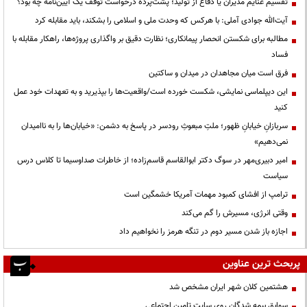
تقسیم غنایم مدیران یا دفاع از تولید؛ پشت‌پرده درخواست توقف یک آیین‌نامه چه بود؟
آیت‌الله جوادی آملی: با هرکس که وحدت ملی و اسلامی را بشکند، باید مقابله کرد
مطالبه برای شکستن انحصار پیمانکاری؛ نظارت دقیق بر واگذاری پروژه‌ها، راهکار مقابله با
فساد
فرق است میان مجاهدان در میدان و ساکتین
این دیپلماسی نمایشی، شکست خورده است/واقعیت‌ها را بپذیرید و به تعهدات خود عمل
کنید
سربازانِ خیابانِ ظهور؛ ملتِ مبعوثِ رودسر در پاسخ به دشمن: «خیابان‌ها را به ناامیدان
نمی‌دهیم»
امیر دبیری‌مهر در سوگ دکتر ابوالقاسم قاسم‌زاده؛ از خاطرات صداوسیما تا کلاس درس
سیاست
ترامپ از افشای کمبود مهمات آمریکا خشمگین است
وقتی انرژی، مسیرش را گم می‌کند
اجازه باز شدن مسیر دوم در تنگه هرمز را نخواهیم داد
پربحث ترین عناوین
هشتمین کلان شهر ایران مشخص شد
سوابق بیمه شدگان روی سایت تامین اجتماعی