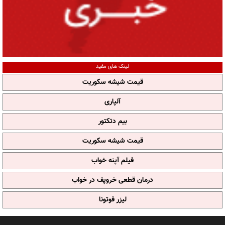
لینک های مفید
قیمت شیشه سکوریت
آلپاری
بیم دتکتور
قیمت شیشه سکوریت
فیلم آپنه خواب
درمان قطعی خروپف در خواب
لیزر فوتونا