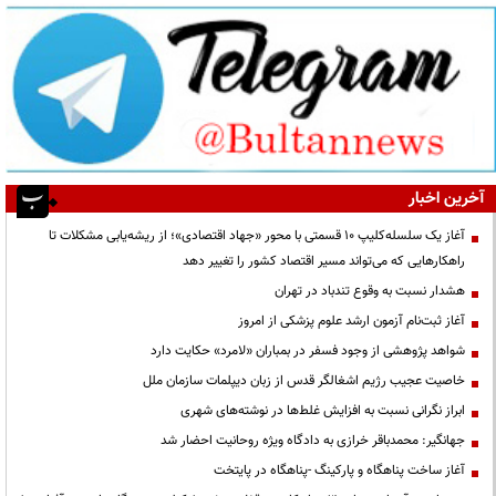
آخرین اخبار
آغاز یک سلسله‌کلیپ ۱۰ قسمتی با محور «جهاد اقتصادی»؛ از ریشه‌یابی مشکلات تا
راهکارهایی که می‌تواند مسیر اقتصاد کشور را تغییر دهد
هشدار نسبت به وقوع تندباد در تهران
آغاز ثبت‌نام آزمون ارشد علوم پزشکی از امروز
شواهد پژوهشی از وجود فسفر در بمباران «لامرد» حکایت دارد
خاصیت عجیب رژیم اشغالگر قدس از زبان دیپلمات سازمان ملل
ابراز نگرانی نسبت به افزایش غلط‌ها در نوشته‌های شهری
جهانگیر: محمدباقر خرازی به دادگاه ویژه روحانیت احضار شد
آغاز ساخت پناهگاه و پارکینگ -پناهگاه در پایتخت