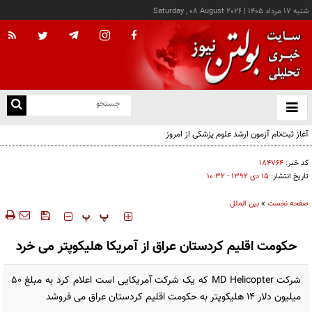
شنبه ۱۷ مرداد ۱۴۰۵
|
Saturday , 08 August 2026
از
و
ته
آغاز ثبت‌نام آزمون ارشد علوم پزشکی از امروز
ن
نو
کد خبر:
۱۸۴۷۶۴
تاریخ انتشار:
۱۵ دی ۱۳۹۲ - ۱۰:۳۲
صفحه نخست
»
بین الملل
‍‍‍ پ
پ
حکومت اقلیم کردستان عراق از آمریکا هلیکوپتر می خرد
شرکت MD Helicopter که یک شرکت آمریکایی است اعلام کرد به مبلغ 50
میلیون دلار 14 هلیکوپتر به حکومت اقلیم کردستان عراق می فروشد