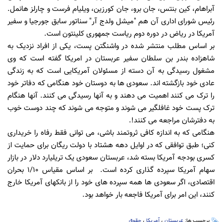
آبراهام، کین بنتس، جان برو، جان کورزین، ویلیام فرست و چارلز هانمل.
رئیس شورای اداری آن هم "میشل ولدج آر" سناتور سابق جورجیا و سفیر
آمریکا در ریاض در دوره دوم ریاست جمهوری کلینتون است.
بر اساس مطلب منتشر شده در واشنگتن پست، یکی از افراد نزدیک به
شاهزاده بندر بن سلطان سفیر عربستان در امریکا گفته است که وی
مشغول رسیدگی به آن دسته از مسئولان آمریکایی است که به زندگی
عادی خود بازگشته اند. سعودی ها به دوستان خود هنگامی که دفاتر خود
را ترک می کنند اهمیت می دهند و به آنها رسیدگی می کنند. آنها هنگام
ترک پست خود غافلگیر می شوند و متوجه می شوند که چند دوست خوب
به دفترشان مراجعه می کنند!.
هنگامی که به اندازه کافی ثروتمند باشی، می توانی فقط رفاه را خریداری
کنی؛ طبق توافقی که در اوایل دهه هشتاد با دولت ریگان برای حمایت از
کسری بودجه آمریکا بسته شد، عربستان سعودی یک تریلیارد دلار در بازار
سهام آمریکا سپرده گذاری کرده است. بر اساس مقیاس 1/10 بحران
اقتصادی، اگر سعودی ها همه سپرده های خود را از بانکهای آمریکا خارج
کنند، این امر برای آمریکا فاجعه بار خواهد بود.
برچسب ها:
عربستان
،
آمریکا
،
حقوق