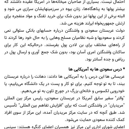
احتمال نیست. بسیاری از صاحبان میخانه‌ها در آمریکا عقیده داشتند که
بیشتر پولها به پناهگاه‌ها، زنان بیوه در سرزمینهایشان سرازی می شود و
البته برخی از این پولها نیز بدون شک برای خرید تفنگ و مواد منفجره برای
ارتش جمهوریخواه ایرلند هزینه می شد.
دولت عربستان سعودی و واشنگتن درباره حسابهای بانکی سئوالی نمی
کردند و سعودیها و شبه نظامیان مسلح وهابی را به حال خود رها کردند تا
از راه‌های مختلف برای بن لادن پول بفرستند. درحالیکه این کار برای
ساکنان واشنگتن امری آسان بود، بدون شک جمع آوری و ارسال پول در
ریاض و جده آسانتر بود.
* درس سعودی ها به آمریکایی ها
عربسانی ها این درس را به آمریکایی ها دادند: دهانت را درباره عربستان
ببند، تا به تو توجه کنیم. برای تو کار و پست در یک دانشگاه می‌یابیم، یا
خودرویی لکسوس و خانه‌ای بزرگ در جورج تاون به تو می‌دهیم.
"والتر" سفیر سابق آمریکا در عربستان سعودی، رئیس مرکز بین المللی
"مریدیان" در واشنگتن است که برای "افزایش تفاهم بین المللی" تأسیس
شد. طبق آنچه که در سایت مرکز مریدیان آمده، این مرکز از سوی افراد
کمک کننده سعودی حمایت می‌شود.
اعضای شورای اداری این مرکز نیز همسران اعضای کنگره هستند: سپنس