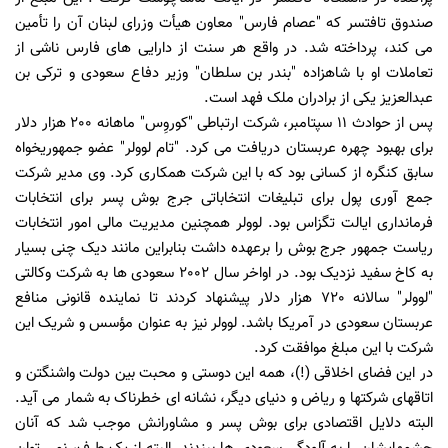
صندوق تافتسر که "عصام فارس" معاون هیأت وزرای لبنان آن را تأمین
می کند، پرداخته شد. در واقع هر سنت از دارایی های فارس ناشی از
تعاملات او با شاهزاده "بندر بن سلطان" وزیر دفاع سعودی و ترکی بن
عبدالعزیز یکی از برادران ملک فهد است.
پس از حوادث 11 سپتامبر، شرکت ارتباطی "کوروِس" ماهانه 200 هزار دلار
برای بهبود چهره عربستان دریافت می کرد. "تام لوولر" عضو جمهوریخواه
سابق کنگره از کسانی بود که با این شرکت همکاری کرد. وی مدیر شرکت
جمع آوری پول برای تبلیغات انتخاباتی جرج بوش پسر برای انتخابات
فرمانداری ایالت تگزاس بود. لوولر همچنین مدیریت مالی امور انتخابات
ریاست جمهور جرج بوش را برعهده داشت بنابراین مانند دیک چنی بسیار
به کاخ سفید نزدیک بود. در اواخر سال 2002 سعودی ها به شرکت وکالتی
"لوولر" سالانه 720 هزار دلار پیشنهاد کردند تا نماینده قانونی منافع
عربستان سعودی در آمریکا باشد. لوولر نیز به عنوان مؤسس و شریک این
شرکت با این مبلغ موافقت کرد.
در این فضای اخلاقی (!)، همه این دوستی و محبت بین دولت واشنگتن و
اتاقهای شرکتها و ریاض و دنیای دیگر، نشانه ای خطرناک به شمار می آید.
البته دلایل اقتصادی برای بوش پسر و مشاورانش موجب شد که آنان