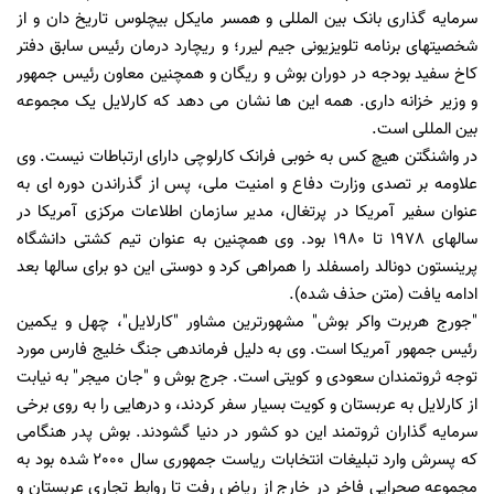
سرمایه گذاری بانک بین المللی و همسر مایکل بیچلوس تاریخ دان و از
شخصیتهای برنامه تلویزیونی جیم لیرر؛ و ریچارد درمان رئیس سابق دفتر
کاخ سفید بودجه در دوران بوش و ریگان و همچنین معاون رئیس جمهور
و وزیر خزانه داری. همه این ها نشان می دهد که کارلایل یک مجموعه
بین المللی است.
در واشنگتن هیچ کس به خوبی فرانک کارلوچی دارای ارتباطات نیست. وی
علاومه بر تصدی وزارت دفاع و امنیت ملی، پس از گذراندن دوره ای به
عنوان سفیر آمریکا در پرتغال، مدیر سازمان اطلاعات مرکزی آمریکا در
سالهای 1978 تا 1980 بود. وی همچنین به عنوان تیم کشتی دانشگاه
پرینستون دونالد رامسفلد را همراهی کرد و دوستی این دو برای سالها بعد
ادامه یافت (متن حذف شده).
"جورج هربرت واکر بوش" مشهورترین مشاور "کارلایل"، چهل و یکمین
رئیس جمهور آمریکا است. وی به دلیل فرماندهی جنگ خلیج فارس مورد
توجه ثروتمندان سعودی و کویتی است. جرج بوش و "جان میجر" به نیابت
از کارلایل به عربستان و کویت بسیار سفر کردند، و درهایی را به روی برخی
سرمایه گذاران ثروتمند این دو کشور در دنیا گشودند. بوش پدر هنگامی
که پسرش وارد تبلیغات انتخابات ریاست جمهوری سال 2000 شده بود به
مجموعه صحرایی فاخر در خارج از ریاض رفت تا روابط تجاری عربستان و