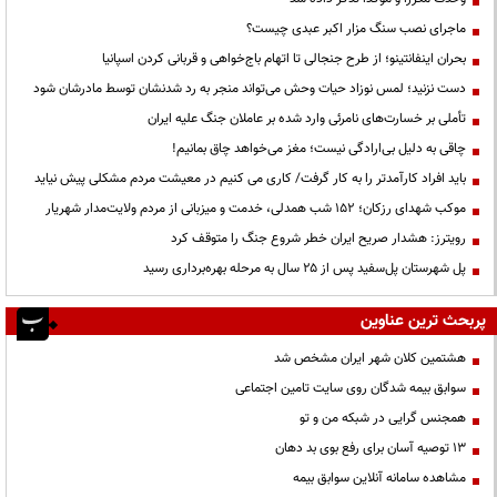
ماجرای نصب سنگ مزار اکبر عبدی چیست؟
بحران اینفانتینو؛ از طرح جنجالی تا اتهام باج‌خواهی و قربانی کردن اسپانیا
دست نزنید؛ لمس نوزاد حیات وحش می‌تواند منجر به رد شدنشان توسط مادرشان شود
تأملی بر خسارت‌های نامرئی وارد شده بر عاملان جنگ علیه ایران
چاقی به دلیل بی‌ارادگی نیست؛ مغز می‌خواهد چاق بمانیم!
باید افراد کارآمدتر را به کار گرفت/ کاری می کنیم در معیشت مردم مشکلی پیش نیاید
موکب شهدای رزکان؛ ۱۵۲ شب همدلی، خدمت و میزبانی از مردم ولایت‌مدار شهریار
رویترز: هشدار صریح ایران خطر شروع جنگ را متوقف کرد
پل شهرستان پل‌سفید پس از ۲۵ سال به مرحله بهره‌برداری رسید
پربحث ترین عناوین
هشتمین کلان شهر ایران مشخص شد
سوابق بیمه شدگان روی سایت تامین اجتماعی
همجنس گرایی در شبکه من و تو
13 توصیه آسان برای رفع بوی بد دهان
مشاهده سامانه آنلاين سوابق بیمه