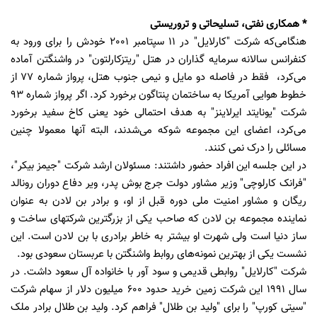
* همکاری نفتی، تسلیحاتی و تروریستی
هنگامی‌که شرکت "کارلایل" در 11 سپتامبر 2001 خودش را برای ورود به
کنفرانس سالانه سرمایه گذاران در هتل "ریتزکارلتون" در واشنگتن آماده
می‌کرد، فقط در فاصله دو مایل و نیمی جنوب هتل، پرواز شماره 77 از
خطوط هوایی آمریکا به ساختمان پنتاگون برخورد کرد. اگر پرواز شماره 93
شرکت "یونایتد ایرلاینز" به هدف احتمالی خود یعنی کاخ سفید برخورد
می‌کرد، اعضای این مجموعه شوکه می‌شدند، البته آنها معمولا چنین
مسائلی را درک نمی کنند.
در این جلسه این افراد حضور داشتند: مسئولان ارشد شرکت "جیمز بیکر"،
"فرانک کارلوچی" وزیر مشاور دولت جرج بوش پدر، ویر دفاع دوران رونالد
ریگان و مشاور امنیت ملی دوره قبل از او، و برادر بن لادن به عنوان
نماینده مجموعه بن لادن که صاحب یکی از بزرگترین شرکتهای ساخت و
ساز دنیا است ولی شهرت او بیشتر به خاطر برادری با بن لادن است. این
نشست یکی از بهترین نمونه‌های روابط واشنگتن با عربستان سعودی بود.
شرکت "کارلایل" روابطی قدیمی و سود آور با خانواده آل سعود داشت. در
سال 1991 این شرکت زمین خرید حدود 600 میلیون دلار از سهام شرکت
"سیتی کورپ" را برای "ولید بن طلال" فراهم کرد. ولید بن طلال برادر ملک