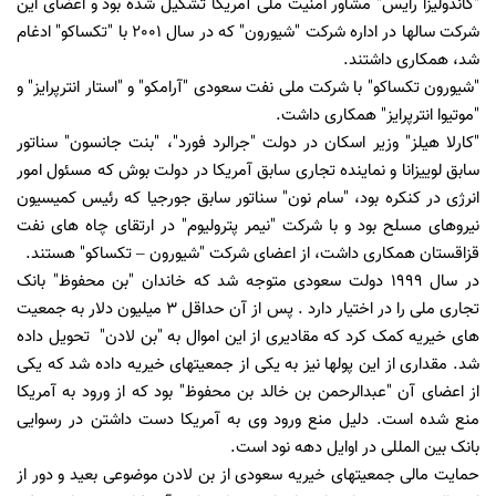
"کاندولیزا رایس" مشاور امنیت ملی آمریکا تشکیل شده بود و اعضای این
شرکت سالها در اداره شرکت "شیورون" که در سال 2001 با "تکساکو" ادغام
شد، همکاری داشتند.
"شیورون تکساکو" با شرکت ملی نفت سعودی "آرامکو" و "استار انترپرایز" و
"موتیوا انترپرایز" همکاری داشت.
"کارلا هیلز" وزیر اسکان در دولت "جرالرد فورد"، "بنت جانسون" سناتور
سابق لوییزانا و نماینده تجاری سابق آمریکا در دولت بوش که مسئول امور
انرژی در کنکره بود، "سام نون" سناتور سابق جورجیا که رئیس کمیسیون
نیروهای مسلح بود و با شرکت "نیمر پترولیوم" در ارتقای چاه های نفت
قزاقستان همکاری داشت، از اعضای شرکت "شیورون – تکساکو" هستند.
در سال 1999 دولت سعودی متوجه شد که خاندان "بن محفوظ" بانک
تجاری ملی را در اختیار دارد . پس از آن حداقل 3 میلیون دلار به جمعیت
های خیریه کمک کرد که مقادیری از این اموال به "بن لادن" تحویل داده
شد. مقداری از این پولها نیز به یکی از جمعیتهای خیریه داده شد که یکی
از اعضای آن "عبدالرحمن بن خالد بن محفوظ" بود که از ورود به آمریکا
منع شده است. دلیل منع ورود وی به آمریکا دست داشتن در رسوایی
بانک بین المللی در اوایل دهه نود است.
حمایت مالی جمعیتهای خیریه سعودی از بن لادن موضوعی بعید و دور از