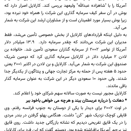
آمریکا را با "شاهزاده عبدالله" ولیعهد بررسی کند. کارلایل اصرار دارد که
بوش در آن سفر کیف سرمایه گذاری این شرکت را همراه خود نبرده بود،
زیرا بوش بسیار مورد اطمینان است و از مشاوران ارشد این شرکت به شمار
می آید.
به دلیل اینکه قراردادهای کارلایل از بخش خصوصی تأمین می‌شد، فقط
مدیران این شرکت می‌دانند که چقدر سرمایه دارد. 13.9 میلیادر دلار
آمریکا از نوامبر 2002 از سرمایه گذاران سعودی تأمین شد. خانواده بن
لادن 2 میلیارد دلار در کارلایل سرمایه گذاری کرد که دومین شریک
صندوق این شرکت به شمار می‌آید. کارلایل و بن لادن در اکتبر 2001 یعنی
حدود 5 هفته پس از حمله به مرکز تجارت جهانی و پنتاگون از یکدیگر جدا
شدند. ولی حدود 10 سعودی دیگر در این شرکت به عنوان سرمایه گذار
باقی ماندند.
کارلایل مجبور نیست به صورت سالانه سهم شرکای خود را اعلام کند.
* دهانت را درباره عربستان ببند و هرچه می خواهی باخود ببر
در اوت 2002 برای دیدار با یکی از دوستان به جنوب فرانسه رفتم. وی
قایقی کوچک نزدیک شهر "کن" داشت. هنگامی پهلو گرفتن در بندر مردی
را در یک قایق تفریحی دیدیم که نشانه بازرگانی جدید داشت. روی قایق
نیز پرچم آمریکا برافراشته شده بود. دوستم گفت که این فرد برای کارلایل