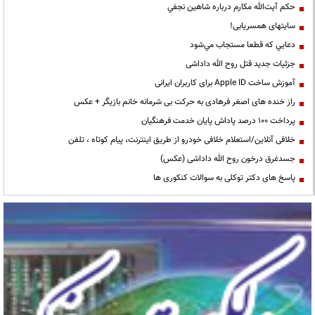
حكم آيت‌الله مكارم درباره شاهين نجفي
سایتهای همسریابی!
دعايي كه قطعا مستجاب مي‌شود
جزئیات جدید قتل روح الله داداشی
آموزش ساخت Apple ID برای کاربران ایرانی
راز خنده های اصغر فرهادی به حرکت بی شرمانه خانم بازیگر + عکس
پرداخت ۱۰۰ درصد پاداش پایان خدمت فرهنگیان
خلافی آنلاین/استعلام خلافی خودرو از طریق اینترنت، پیام کوتاه ، تلفن
جسدغرق درخون روح الله داداشی (عکس)
پاسخ های دکتر توکلی به سوالات کنکوری ها