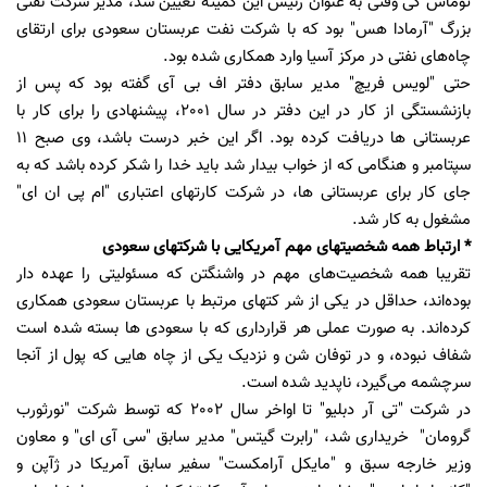
توماس کی وقتی به عنوان رئیس این کمیته تعیین شد، مدیر شرکت نفتی
بزرگ "آرمادا هس" بود که با شرکت نفت عربستان سعودی برای ارتقای
چاه‌های نفتی در مرکز آسیا وارد همکاری شده بود.
حتی "لویس فریچ" مدیر سابق دفتر اف بی آی گفته بود که پس از
بازنشستگی از کار در این دفتر در سال 2001، پیشنهادی را برای کار با
عربستانی ها دریافت کرده بود. اگر این خبر درست باشد، وی صبح 11
سپتامبر و هنگامی که از خواب بیدار شد باید خدا را شکر کرده باشد که به
جای کار برای عربستانی ها، در شرکت کارتهای اعتباری "ام پی ان ای"
مشغول به کار شد.
* ارتباط همه شخصیتهای مهم آمریکایی با شرکتهای سعودی
تقریبا همه شخصیت‌های مهم در واشنگتن که مسئولیتی را عهده دار
بوده‌اند، حداقل در یکی از شر کتهای مرتبط با عربستان سعودی همکاری
کرده‌اند. به صورت عملی هر قرارداری که با سعودی ها بسته شده است
شفاف نبوده، و در توفان شن و نزدیک یکی از چاه هایی که پول از آنجا
سرچشمه می‌گیرد، ناپدید شده است.
در شرکت "تی آر دبلیو" تا اواخر سال 2002 که توسط شرکت "نورثورب
گرومان" خریداری شد، "رابرت گیتس" مدیر سابق "سی آی ای" و معاون
وزیر خارجه سبق و "مایکل آرامکست" سفیر سابق آمریکا در ژآپن و