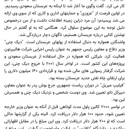
کار می کرد. گفت وگوی ما آغاز شد تا اینکه به عربستان سعودی رسیدیم.
در اولین فرصت از "عزوزی" و حمایتهای اداری و کاری که از سوی وی ارائه
می شد پرسیدم؛ آن مرد دراین زمینه اطلاعات داشت و از من درخصوص
دلیل توجه به این موضوع سئوال کرد. هنگامی که به او گفتم در حال
نوشتن کتابی درباره عربستان هستیم، ناگهان دچار دریازدگی شد.
واشنگتن همواره به دنبال استفاده از پولهای عربستان است. "دیک چنی"
وزیر دفاع و معاون رئیس جمهور به عنوان رئیس اجرایی شرکت هالیبرتون
فعالیت کرد. شرکتی که همواره در حال استفاده از عربستان سعودی و
پروژه‌های این کشور است. در اواخر سال 2001 با خروج دیک چنی، این
شرکت گرفتار رسوایی های مالی شده بود و قراردادی 140 میلیون دلاری را
برای ارتقای چاه نفتی جدید عربستان بسته بود.
"فیلیپ میریل" در دوران ریاست جمهوری جرج بوش پدر به عنوان معاون
دبیرکل ناتو تعیین شد. وی دوست شخصی و نزدیک دیک چنی و همسرش
لین بود.
در نوامبر 2000 کالین پاول مدت کوتاهی قبل از آنکه به عنوان وزیر خارجه
تعیین شود، حدود 100 هزار دلار دریافت کرد. البته یکی از گزارشها حاکی
است که او 200 هزار دلار دریافت کرد. وی این مبلغ را در مقابل اظهاراتی
پراکنده در دانشگاه "تافتسر" در ایالت ماساچوست گرفت . این مبلغ از