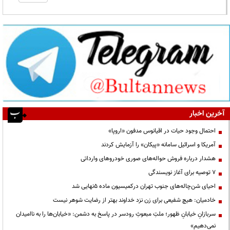
آخرین اخبار
احتمال وجود حیات در اقیانوس مدفون «اروپا»
آمریکا و اسرائیل سامانه «پیکان» را آزمایش کردند
هشدار درباره فروش حواله‌های صوری خودروهای وارداتی
۷ توصیه برای آغاز نویسندگی
احیای شن‌چاله‌های جنوب تهران درکمیسیون ماده ۵نهایی شد
خادمیان: هیچ شفیعی برای زن نزد خداوند بهتر از رضایت شوهر نیست
سربازانِ خیابانِ ظهور؛ ملتِ مبعوثِ رودسر در پاسخ به دشمن: «خیابان‌ها را به ناامیدان
نمی‌دهیم»