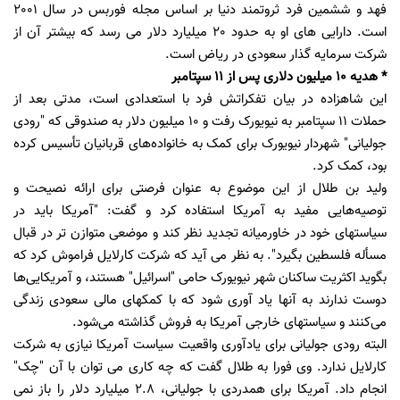
فهد و ششمین فرد ثروتمند دنیا بر اساس مجله فوربس در سال 2001
است. دارایی های او به حدود 20 میلیارد دلار می رسد که بیشتر آن از
شرکت سرمایه گذار سعودی در ریاض است.
* هدیه 10 میلیون دلاری پس از 11 سپتامبر
این شاهزاده در بیان تفکراتش فرد با استعدادی است، مدتی بعد از
حملات 11 سپتامبر به نیویورک رفت و 10 میلیون دلار به صندوقی که "رودی
جولیانی" شهردار نیویورک برای کمک به خانواده‌های قربانیان تأسیس کرده
بود، کمک کرد.
ولید بن طلال از این موضوع به عنوان فرصتی برای ارائه نصیحت و
توصیه‌هایی مفید به آمریکا استفاده کرد و گفت: "آمریکا باید در
سیاستهای خود در خاورمیانه تجدید نظر کند و موضعی متوازن تر در قبال
مسأله فلسطین بگیرد". به نظر می آید که شرکت کارلایل فراموش کرد که
بگوید اکثریت ساکنان شهر نیویورک حامی "اسرائیل" هستند، و آمریکایی‌ها
دوست ندارند به آنها یاد آوری شود که با کمکهای مالی سعودی زندگی
می‌کنند و سیاستهای خارجی آمریکا به فروش گذاشته می‌شود.
البته رودی جولیانی برای یادآوری واقعیت سیاست آمریکا نیازی به شرکت
کارلایل ندارد. وی فورا به طلال گفت که چه کاری می توان با آن "چک"
انجام داد. آمریکا برای همدردی با جولیانی، 2.8 میلیارد دلار را باز نمی