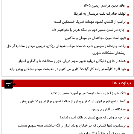
اعلام پایان مراسم اربعین ۱۴۰۵
توقف صادرات نفت عربستان به آمریکا
ترامپ از افشای کمبود مهمات آمریکا خشمگین است
اجازه باز شدن مسیر دوم در تنگه هرمز را نخواهیم داد
فرق است میان مجاهدان در میدان و ساکتین
یکصد و پنجاه و سومین شب خدمت؛ موکب شهدای رزکان، تریبون مردم و مطالبه‌گر حل
ریشه‌ای مشکلات شهری
هشدار حاجی دلیگانی درباره تغییر سهم دریای خزر و مخالفت با واگذاری امتیاز
باید افراد کارآمدتر را به کار گرفت/ کاری می کنیم در معیشت مردم مشکلی پیش نیاید
پربازدید ها
تنگه هرمز قابل معامله نیست برای آمریکا معبر باز نکنید
گستره امپراتوری ایران در ۵ قرن پیش از میلاد؛ تصویری از ایران ۲۵ قرن پیش
میانکاله در آتش می‌سوزد
پارچه فروشی که هیچ نسبتی با بانک آینده ندارد!
پزشکیان: تنها کسانی که در خیابان بودند ایران را نگه نداشتند همه سهیم هستند
وحدت مکرّراً و مؤکّداً تذکر داده شد