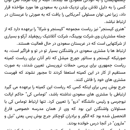
چشمهایشان را به آلودگی سعودی ها ببندند. البته از یک طرف، نمی توان
کسی را به دلیل تلاش برای نزدیک شدن به سعودی ها مورد مؤاخذه قرار
داد، زیرا نمی توان مسئولی آمریکایی را یافت که به صورتی با عربستان در
ارتباط نباشد.
"هنری کیسنجر" نیز ریاست مجموعه "کیسنجر و شرکا" را برعهده دارد که از
جمله مشتریان وی شرکت بویینگ، شرکت آتلانتیک ریچفیلد آرکو و بسیاری
از شرکتهایی است که در عربستان سعودی در حال فعالیت هستند.
ارتباط ها با مشتری سعودی در واشنگتن بسیار تو در تو و فراگیر است، به
صورتیکه کیسنجر و سناتور جورج میشل که نام آنان برای ریاست کمیته
ریاست جمهوری برای بررسی حملات تروریستی تعیین شدند، به صورت
مستقیم از کار در این کمیته استعفا کردند تا مجبور نشوند که فهرست
مشتری های خود را فاش کنند.
جرج بوش پس برای اینکه کسی که ریاست این کمیته را برعهده می گیرد
ارتباطی با مشتری های سعودی نداشته باشد، "توماس کی" حاکم ایالت
نیوجرسی و رئیس دانشگاه "درو" را تعیین کرد. تنها ارتباط توماس کی با
مسئولان واشنگتن این بود که وی از همان مدرسه خصوصی فارغ
التحصیل شده بود که الگور و برادران کوچکتر جرج بوش پس یعنی "نیل و
"مارون" در آنجا درس خوانده بودند.