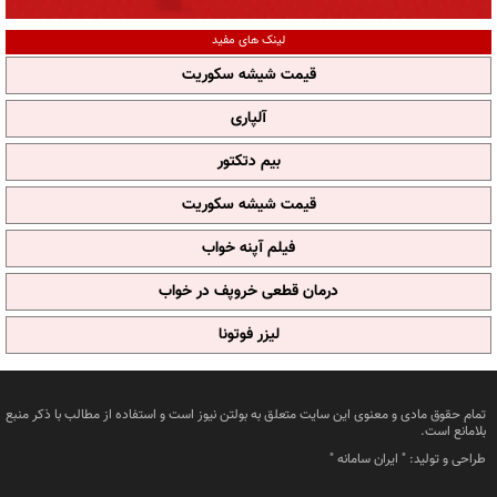
لینک های مفید
قیمت شیشه سکوریت
آلپاری
بیم دتکتور
قیمت شیشه سکوریت
فیلم آپنه خواب
درمان قطعی خروپف در خواب
لیزر فوتونا
تمام حقوق مادی و معنوی این سایت متعلق به بولتن نیوز است و استفاده از مطالب با ذکر منبع
بلامانع است.
طراحی و تولید: "
ایران سامانه
"