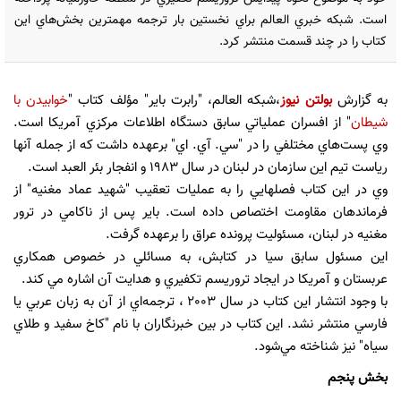
است. شبكه خبري العالم براي نخستين بار ترجمه مهمترين بخش‌هاي اين
كتاب را در چند قسمت منتشر كرد.
به گزارش
بولتن نیوز
،
شبكه العالم، "رابرت باير" مؤلف كتاب "
خوابيدن با
شيطان
" از افسران عملياتي سابق دستگاه اطلاعات مركزي آمريكا است.
وي پست‌هاي مختلفي را در "سي. آي. اي" برعهده داشت كه از جمله آنها
رياست تيم اين سازمان در لبنان در سال 1983 و انفجار بئر العبد است.
وي در اين كتاب فصلهايي را به عمليات تعقيب "شهيد عماد مغنيه" از
فرماندهان مقاومت اختصاص داده است. باير پس از ناكامي در ترور
مغنيه در لبنان، مسئوليت پرونده عراق را برعهده گرفت.
اين مسئول سابق سيا در كتابش، به مسائلي در خصوص همكاري
عربستان و آمريكا در ايجاد تروريسم تكفيري و هدايت آن اشاره مي كند.
با وجود انتشار اين كتاب در سال 2003 ، ترجمه‌اي از آن به زبان عربي يا
فارسي منتشر نشد. اين كتاب در بين خبرنگاران با نام "كاخ سفيد و طلاي
سياه" نيز شناخته مي‌شود.
بخش پنجم