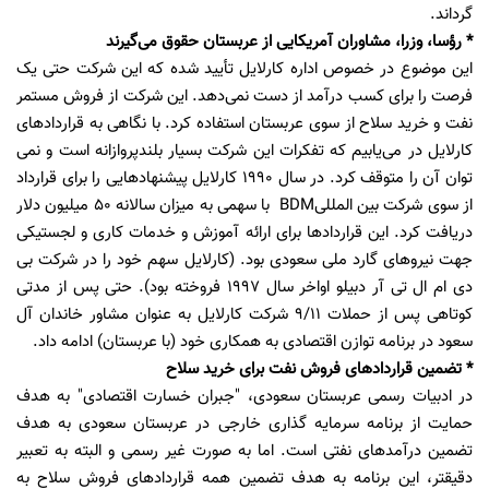
گرداند.
* رؤسا، وزرا، مشاوران آمریکایی از عربستان حقوق می‌گیرند
این موضوع در خصوص اداره کارلایل تأیید شده که این شرکت حتی یک
فرصت را برای کسب درآمد از دست نمی‌دهد. این شرکت از فروش مستمر
نفت و خرید سلاح از سوی عربستان استفاده کرد. با نگاهی به قراردادهای
کارلایل در می‌یابیم که تفکرات این شرکت بسیار بلندپروازانه است و نمی
توان آن را متوقف کرد. در سال 1990 کارلایل پیشنهادهایی را برای قرارداد
از سوی شرکت بین المللیBDM با سهمی به میزان سالانه 50 میلیون دلار
دریافت کرد. این قراردادها برای ارائه آموزش و خدمات کاری و لجستیکی
جهت نیروهای گارد ملی سعودی بود. (کارلایل سهم خود را در شرکت بی
دی ام ال تی آر دبیلو اواخر سال 1997 فروخته بود). حتی پس از مدتی
کوتاهی پس از حملات 9/11 شرکت کارلایل به عنوان مشاور خاندان آل
سعود در برنامه توازن اقتصادی به همکاری خود (با عربستان) ادامه داد.
* تضمین قراردادهای فروش نفت برای خرید سلاح
در ادبیات رسمی عربستان سعودی، "جبران خسارت اقتصادی" به هدف
حمایت از برنامه سرمایه گذاری خارجی در عربستان سعودی به هدف
تضمین درآمدهای نفتی است. اما به صورت غیر رسمی و البته به تعبیر
دقیقتر، این برنامه به هدف تضمین همه قراردادهای فروش سلاح به