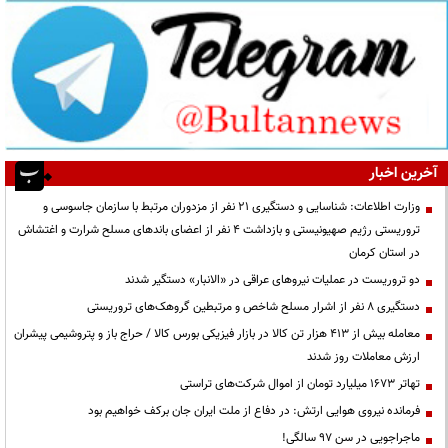
آخرین اخبار
وزارت اطلاعات: شناسایی و دستگیری ۲۱ نفر از مزدوران مرتبط با سازمان جاسوسی و
تروریستی رژیم صهیونیستی و بازداشت ۴ نفر از اعضای باندهای مسلح شرارت و اغتشاش
در استان کرمان
دو تروریست در عملیات نیروهای عراقی در «الانبار» دستگیر شدند
دستگیری ۸ نفر از اشرار مسلح شاخص و مرتبطین گروهک‌های تروریستی
معامله بیش از ۴۱۳ هزار تن کالا در بازار فیزیکی بورس کالا / حراج باز و پتروشیمی پیشران
ارزش معاملات روز شدند
تهاتر ۱۶۷۳ میلیارد تومان از اموال شرکت‌های تراستی
فرمانده نیروی هوایی ارتش: در دفاع از ملت ایران جان برکف خواهیم بود
ماجراجویی در سن ۹۷ سالگی!