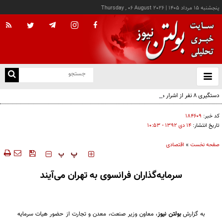
پنجشنبه ۱۵ مرداد ۱۴۰۵
|
Thursday , 06 August 2026
از
و
ته
دستگیری ۸ نفر از اشرار مسلح شاخص و مرتبطین گروهک‌های تروریستی
ن
نو
کد خبر:
۱۸۴۶۰۹
تاریخ انتشار:
۱۴ دی ۱۳۹۲ - ۱۰:۵۳
صفحه نخست
»
اقتصادی
‍‍‍ پ
پ
سرمایه‌گذاران فرانسوی به تهران می‌آیند
به گزارش
بولتن نیوز
،
معاون وزیر صنعت، معدن و تجارت از حضور هیات سرمایه