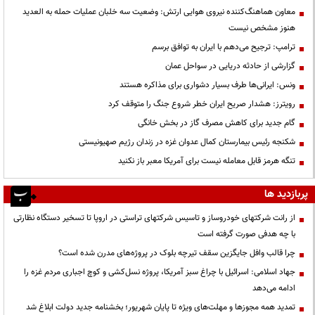
معاون هماهنگ‌کننده نیروی هوایی ارتش: وضعیت سه خلبان عملیات حمله به العدید
هنوز مشخص نیست
ترامپ: ترجیح می‌دهم با ایران به توافق برسم
گزارشی از حادثه دریایی در سواحل عمان
ونس: ایرانی‌ها طرف بسیار دشواری برای مذاکره هستند
رویترز: هشدار صریح ایران خطر شروع جنگ را متوقف کرد
گام جدید برای کاهش مصرف گاز در بخش خانگی
شکنجه رئیس بیمارستان کمال عدوان غزه در زندان رژیم صهیونیستی
تنگه هرمز قابل معامله نیست برای آمریکا معبر باز نکنید
پربازدید ها
از رانت‌ شرکتهای خودروساز و تاسیس شرکتهای تراستی در اروپا تا تسخیر دستگاه نظارتی
با چه هدفی صورت گرفته است
چرا قالب وافل جایگزین سقف تیرچه بلوک در پروژه‌های مدرن شده است؟
جهاد اسلامی: اسرائیل با چراغ سبز آمریکا، پروژه نسل‌کشی و کوچ اجباری مردم غزه را
ادامه می‌دهد
تمدید همه مجوزها و مهلت‌های ویژه تا پایان شهریور؛ بخشنامه جدید دولت ابلاغ شد