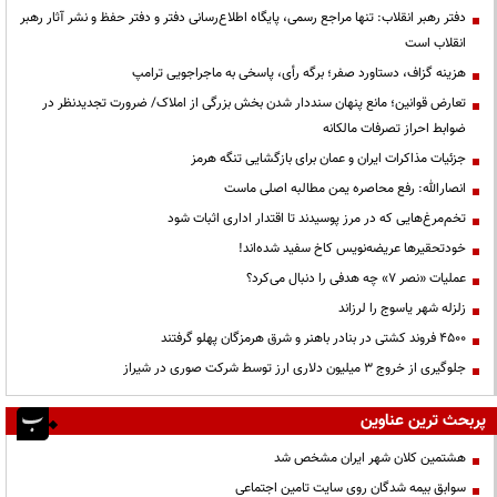
دفتر رهبر انقلاب: تنها مراجع رسمی، پایگاه اطلاع‌رسانی دفتر و دفتر حفظ و نشر آثار رهبر
انقلاب است
هزینه گزاف، دستاورد صفر؛ برگه رأی، پاسخی به ماجراجویی ترامپ
تعارض قوانین؛ مانع پنهان سنددار شدن بخش بزرگی از املاک/ ضرورت تجدیدنظر در
ضوابط احراز تصرفات مالکانه
جزئیات مذاکرات ایران و عمان برای بازگشایی تنگه هرمز
انصارالله: رفع محاصره یمن مطالبه اصلی ماست
تخم‌مرغ‌هایی که در مرز پوسیدند تا اقتدار اداری اثبات شود
خودتحقیرها عریضه‌نویس کاخ سفید شده‌اند!
عملیات «نصر ۷» چه هدفی را دنبال می‌کرد؟
زلزله شهر یاسوج را لرزاند
۴۵۰۰ فروند کشتی در بنادر باهنر و شرق هرمزگان پهلو گرفتند
جلوگیری از خروج ۳ میلیون دلاری ارز توسط شرکت صوری در شیراز
پربحث ترین عناوین
هشتمین کلان شهر ایران مشخص شد
سوابق بیمه شدگان روی سایت تامین اجتماعی