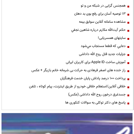
همجنس گرایی در شبکه من و تو
13 توصیه آسان برای رفع بوی بد دهان
مشاهده سامانه آنلاين سوابق بیمه
حكم آيت‌الله مكارم درباره شاهين نجفي
سایتهای همسریابی!
دعايي كه قطعا مستجاب مي‌شود
جزئیات جدید قتل روح الله داداشی
آموزش ساخت Apple ID برای کاربران ایرانی
راز خنده های اصغر فرهادی به حرکت بی شرمانه خانم بازیگر + عکس
پرداخت ۱۰۰ درصد پاداش پایان خدمت فرهنگیان
خلافی آنلاین/استعلام خلافی خودرو از طریق اینترنت، پیام کوتاه ، تلفن
جسدغرق درخون روح الله داداشی (عکس)
پاسخ های دکتر توکلی به سوالات کنکوری ها