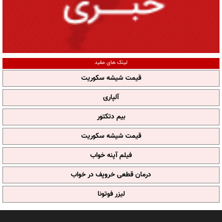
لینک های مفید
قیمت شیشه سکوریت
آلپاری
بیم دتکتور
قیمت شیشه سکوریت
فیلم آپنه خواب
درمان قطعی خروپف در خواب
لیزر فوتونا