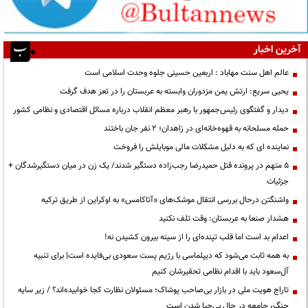
آخرین اخبار
عالم اهل سنت مهاباد : اربعین حسینی جلوه وحدت اسلامی است
یحیی سریع: ارتش یمن مزدوران وابسته به عربستان را در تعز هدف گرفت
دیدار و گفتگوی رئیس‌جمهور با رهبر معظم انقلاب درباره مسائل اقتصادی و نظامی کشور
حمله مسلحانه به قهوه‌خانه‌ای در زاهدان؛ ۲ نفر جان باختند
نماینده ای که به دلیل مشکلات مالی موبایلش را فروخت
۵ متهم در پرونده قتل حمیدرضا رجب‌زاده دستگیر شدند/ یک زن در میان دستگیرشدگان +
جزئیات
واشنگتن درحال بررسی انتقال موشک‌های «آتاکامس» به اوکراین از طریق ترکیه
هشدار صنعا به عربستان: وقت تلف نکنید
اعدام بد است اما قلب تپنده‌ای را از سینه بیرون کشیدن نه!
به همه ثابت می‌شود که دیپلماسی با رژیم پست سعودی بی‌فایده است| برای تنبیه
آل‌سعود باید با اقدام نظامی تحقیرشان کنیم
تاراج هویت ملی در بازار بی‌صاحب پوشاک؛ مسئولان نظارت کجا خوابیده‌اند؟ / زیر سایه
جنگ، جامعه در حال بی‌حیا شدن است