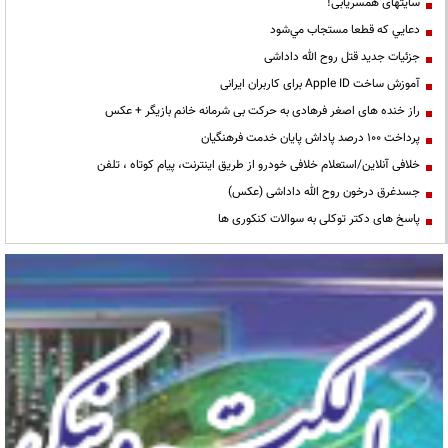
سایتهای همسریابی!
دعايي كه قطعا مستجاب مي‌شود
جزئیات جدید قتل روح الله داداشی
آموزش ساخت Apple ID برای کاربران ایرانی
راز خنده های اصغر فرهادی به حرکت بی شرمانه خانم بازیگر + عکس
پرداخت ۱۰۰ درصد پاداش پایان خدمت فرهنگیان
خلافی آنلاین/استعلام خلافی خودرو از طریق اینترنت، پیام کوتاه ، تلفن
جسدغرق درخون روح الله داداشی (عکس)
پاسخ های دکتر توکلی به سوالات کنکوری ها