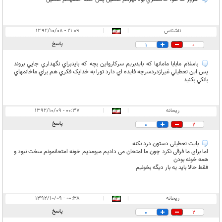
ناشناس
|
|
۲۱:۰۹ - ۱۳۹۲/۱۰/۰۸
پاسخ
1
0
باسلام مابابا مامانها که بايدبريم سرکارواين بچه که بايدبراي نگهداري جايي بروند
پس اين تعطيلي غيرازدردسرچه فايده اي دارد تورا به خدايک فکري هم براي ماخانمهاي
بانکي بکنيد
ريحانه
|
|
۰۰:۳۷ - ۱۳۹۲/۱۰/۰۹
پاسخ
0
2
بايت تعطيلى دستون درد نكنه
اما براى ما فرقى نكرد چون ما امتحان مى داديم ميومديم خونه امتحانمونم سخت نبود و
همه خونه بودن
فقط حالا بايد يه بار ديگه بخونيم
ريحانه
|
|
۰۰:۳۸ - ۱۳۹۲/۱۰/۰۹
پاسخ
0
2