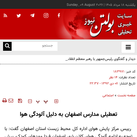
يکشنبه ۱۸ مرداد ۱۴۰۵
|
Sunday , 09 August 2026
از
و
ته
دیدار و گفتگوی رئیس‌جمهور با رهبر معظم انقلاب درباره مسائل اقتصادی و نظامی کشور
ن
نو
کد خبر:
۱۸۳۹۷۱
تعداد نظرات:
۱۴ نظر
تاریخ انتشار:
۰۷ دی ۱۳۹۲ - ۲۲:۳۷
صفحه نخست
»
اجتماعی
‍‍‍ پ
پ
تعطیلی مدارس اصفهان به دلیل آلودگی هوا
رییس مرکز پایش هوای اداره کل محیط زیست استان اصفهان گفت: با
توجه به ادامه آلودگی هوای کلان شهر اصفهان فردا مهدهای کودک، پیش