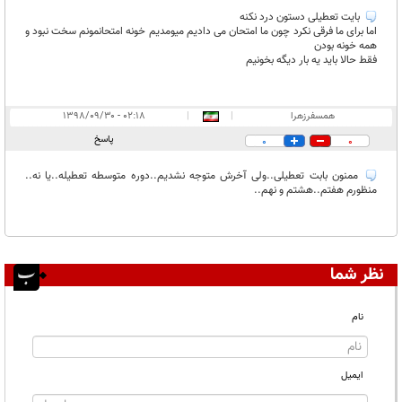
بايت تعطيلى دستون درد نكنه
اما براى ما فرقى نكرد چون ما امتحان مى داديم ميومديم خونه امتحانمونم سخت نبود و
همه خونه بودن
فقط حالا بايد يه بار ديگه بخونيم
همسفرزهرا
|
|
۰۲:۱۸ - ۱۳۹۸/۰۹/۳۰
پاسخ
0
0
ممنون بابت تعطیلی..ولی آخرش متوجه نشدیم..دوره متوسطه تعطیله..یا نه..
منظورم هفتم..هشتم و نهم..
نظر شما
نام
ایمیل