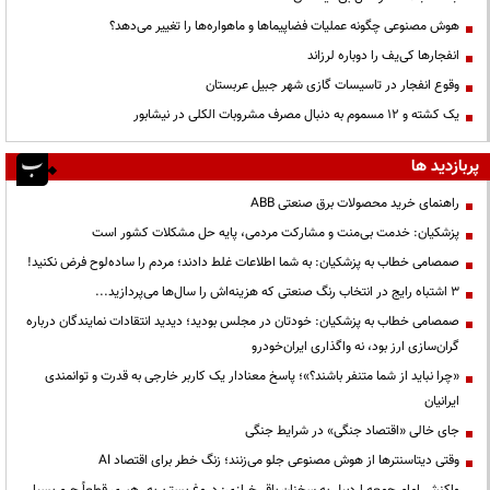
هوش مصنوعی چگونه عملیات فضاپیماها و ماهواره‌ها را تغییر می‌دهد؟
انفجارها کی‌یف را دوباره لرزاند
وقوع انفجار در تاسیسات گازی شهر جبیل عربستان
یک کشته و ۱۲ مسموم به دنبال مصرف مشروبات الکلی در نیشابور
پربازدید ها
راهنمای خرید محصولات برق صنعتی ABB
پزشکیان: خدمت بی‌منت و مشارکت مردمی، پایه حل مشکلات کشور است
صمصامی خطاب به پزشکیان: به شما اطلاعات غلط دادند؛ مردم را ساده‌لوح فرض نکنید!
3 اشتباه رایج در انتخاب رنگ صنعتی که هزینه‌اش را سال‌ها می‌پردازید...
صمصامی خطاب به پزشکیان: خودتان در مجلس بودید؛ دیدید انتقادات نمایندگان درباره
گران‌سازی ارز بود، نه واگذاری ایران‌خودرو
«چرا نباید از شما متنفر باشند؟»؛ پاسخ معنادار یک کاربر خارجی به قدرت و توانمندی
ایرانیان
جای خالی «اقتصاد جنگی» در شرایط جنگی
وقتی دیتاسنترها از هوش مصنوعی جلو می‌زنند؛ زنگ خطر برای اقتصاد AI
واکنش امام جمعه اردبیل به سخنان باقر خرازی: دروغ بستن به رهبری قطعاً جرم بسیار