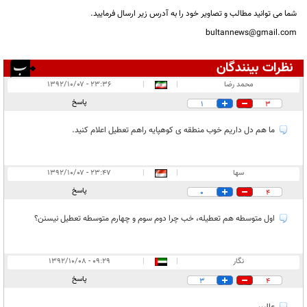
شما می توانید مطالب و تصاویر خود را به آدرس زیر ارسال فرمایید.
bultannews@gmail.com
نظرات بینندگان
انتشار یافته:
۱۴
محمد رضا
|
|
۲۳:۳۶ - ۱۳۹۲/۱۰/۰۷
در انتظار بررسی:
۱
پاسخ
1
3
غیر قابل انتشار:
۳
ما هم دل داریم خوب منطقه ی کوهپایه راهم تعطیل اعلام کنید.
سها
|
|
۲۳:۴۷ - ۱۳۹۲/۱۰/۰۷
پاسخ
0
4
اول متوسطه هم تعطیله، خب چرا دوم سوم و چهارم متوسطه تعطیل نیسنن؟
نگار
|
|
۰۹:۲۹ - ۱۳۹۲/۱۰/۰۸
پاسخ
3
4