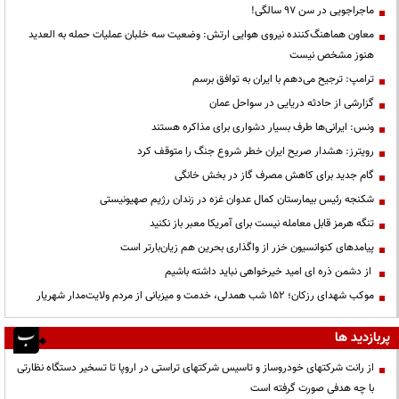
ماجراجویی در سن ۹۷ سالگی!
معاون هماهنگ‌کننده نیروی هوایی ارتش: وضعیت سه خلبان عملیات حمله به العدید
هنوز مشخص نیست
ترامپ: ترجیح می‌دهم با ایران به توافق برسم
گزارشی از حادثه دریایی در سواحل عمان
ونس: ایرانی‌ها طرف بسیار دشواری برای مذاکره هستند
رویترز: هشدار صریح ایران خطر شروع جنگ را متوقف کرد
گام جدید برای کاهش مصرف گاز در بخش خانگی
شکنجه رئیس بیمارستان کمال عدوان غزه در زندان رژیم صهیونیستی
تنگه هرمز قابل معامله نیست برای آمریکا معبر باز نکنید
پیامدهای کنوانسیون خزر از واگذاری بحرین هم زیان‌بارتر است
از دشمن ذره ای امید خیرخواهی نباید داشته باشیم
موکب شهدای رزکان؛ ۱۵۲ شب همدلی، خدمت و میزبانی از مردم ولایت‌مدار شهریار
پربازدید ها
از رانت‌ شرکتهای خودروساز و تاسیس شرکتهای تراستی در اروپا تا تسخیر دستگاه نظارتی
با چه هدفی صورت گرفته است