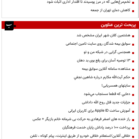
تخم‌مرغ‌هایی که در مرز پوسیدند تا اقتدار اداری اثبات شود
کاهش دمای تهران از جمعه
پربحث ترین عناوین
هشتمین کلان شهر ایران مشخص شد
سوابق بیمه شدگان روی سایت تامین اجتماعی
همجنس گرایی در شبکه من و تو
13 توصیه آسان برای رفع بوی بد دهان
مشاهده سامانه آنلاين سوابق بیمه
حكم آيت‌الله مكارم درباره شاهين نجفي
سایتهای همسریابی!
دعايي كه قطعا مستجاب مي‌شود
جزئیات جدید قتل روح الله داداشی
آموزش ساخت Apple ID برای کاربران ایرانی
راز خنده های اصغر فرهادی به حرکت بی شرمانه خانم بازیگر + عکس
پرداخت ۱۰۰ درصد پاداش پایان خدمت فرهنگیان
خلافی آنلاین/استعلام خلافی خودرو از طریق اینترنت، پیام کوتاه ، تلفن