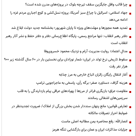
چرا قالب وافل جایگزین سقف تیرچه بلوک در پروژه‌های مدرن شده است؟
جهاد اسلامی: اسرائیل با چراغ سبز آمریکا، پروژه نسل‌کشی و کوچ اجباری مردم غزه را
ادامه می‌دهد
تمدید همه مجوزها و مهلت‌های ویژه تا پایان شهریور؛ بخشنامه جدید دولت ابلاغ شد
دفتر رهبر انقلاب: تنها مراجع رسمی، پایگاه اطلاع‌رسانی دفتر و دفتر حفظ و نشر آثار رهبر
انقلاب است
مدالِ اعتماد؛ روایت مدیریت آرام و نزدیک محمود خسروی‌وفا
سقوط تاریخی نرخ تولد در ایران؛ شمار نوزادان برای نخستین بار در ۶۰ سال گذشته زیر ۹۰۰
هزار نفر رفت
آغاز انتقال رایگان زائران اتباع خارجی به مرز چذابه
هزینه گزاف، دستاورد صفر؛ برگه رأی، پاسخی به ماجراجویی ترامپ
مقاومت عراق؛ بازیگری فراتر از مرزها | پهپادهای عراقی پیام بازدارندگی را به قلب
سرزمین‌های اشغالی رساندند
تعارض قوانین؛ مانع پنهان سنددار شدن بخش بزرگی از املاک/ ضرورت تجدیدنظر در
ضوابط احراز تصرفات مالکانه
انصارالله: رفع محاصره یمن مطالبه اصلی ماست
جزئیات مذاکرات ایران و عمان برای بازگشایی تنگه هرمز