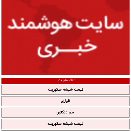
لینک های مفید
قیمت شیشه سکوریت
آلپاری
بیم دتکتور
قیمت شیشه سکوریت