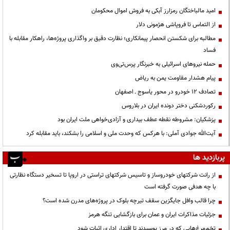
امید مالباختگان رمزارز آبکی به فروش اموال محکومان
از التماس تا فروپاشی هژمونی دلار
مطالبه برای شکستن انحصار پیمانکاری؛ نظارت دقیق بر واگذاری پروژه‌ها، راهکار مقابله با
فساد
حمله نیروهای اسرائیلی به خبرنگار پرس‌تی‌وی
پیام هشدار مقاومت یمن به ریاض
تصادف ۱۲ خودرو در محور یاسوج ـ اصفهان
رکوردشکنی دختر دونده ایران در بلاروس
پزشکیان: مشروطه نقطه عطف بیداری و آزادی‌خواهی ملت ایران بود
آیت‌الله جوادی آملی: با هرکس که وحدت ملی و اسلامی را بشکند، باید مقابله کرد
پربازدید ها
از رانت‌ شرکتهای خودروساز و تاسیس شرکتهای تراستی در اروپا تا تسخیر دستگاه نظارتی
با چه هدفی صورت گرفته است
چرا قالب وافل جایگزین سقف تیرچه بلوک در پروژه‌های مدرن شده است؟
جزئیات مذاکرات ایران و عمان برای بازگشایی تنگه هرمز
تخم‌مرغ‌هایی که در مرز پوسیدند تا اقتدار اداری اثبات شود