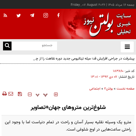
جمعه ۱۶ مرداد ۱۴۰۵
|
Friday , 07 August 2026
از
و
ته
پیشرفت در جراحی افزایش قد؛ میله تیتانیومی جدید دوره نقاهت را از چند ماه به چند هفته
ن
کاهش می‌دهد
نو
کد خبر:
۱۸۳۸۶۰
تاریخ انتشار:
۰۷ دی ۱۳۹۲ - ۱۳:۰۱
صفحه نخست
»
بولتن2
»
اجتماعی
‍‍‍ پ
پ
شلوغ‌ترین متروهای جهان+تصاویر
مترو یک وسیله نقلیه بسیار آسان و راحت در تمام دنیاست اما با وجود این
راحتی ساعت‌هایی در اوج شلوغی است.