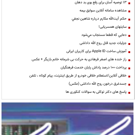
13 توصیه آسان برای رفع بوی بد دهان
مشاهده سامانه آنلاين سوابق بیمه
حكم آيت‌الله مكارم درباره شاهين نجفي
سایتهای همسریابی!
دعايي كه قطعا مستجاب مي‌شود
جزئیات جدید قتل روح الله داداشی
آموزش ساخت Apple ID برای کاربران ایرانی
راز خنده های اصغر فرهادی به حرکت بی شرمانه خانم بازیگر + عکس
پرداخت ۱۰۰ درصد پاداش پایان خدمت فرهنگیان
خلافی آنلاین/استعلام خلافی خودرو از طریق اینترنت، پیام کوتاه ، تلفن
جسدغرق درخون روح الله داداشی (عکس)
پاسخ های دکتر توکلی به سوالات کنکوری ها