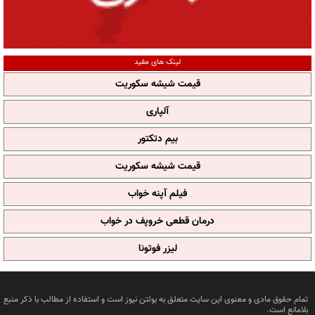
لینک های مفید
قیمت شیشه سکوریت
آلپاری
بیم دتکتور
قیمت شیشه سکوریت
فیلم آپنه خواب
درمان قطعی خروپف در خواب
لیزر فوتونا
تمام حقوق مادی و معنوی این سایت متعلق به بولتن نیوز است و استفاده از مطالب با ذکر منبع
بلامانع است.