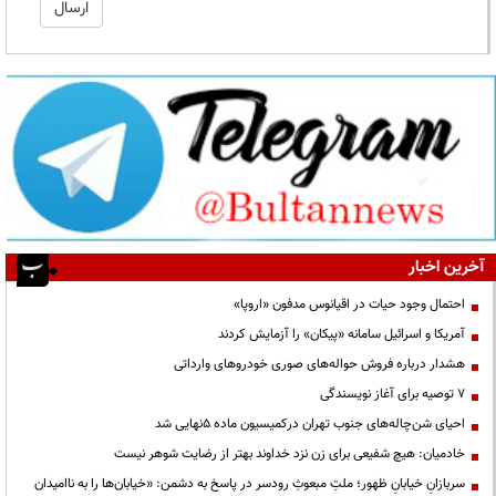
آخرین اخبار
احتمال وجود حیات در اقیانوس مدفون «اروپا»
آمریکا و اسرائیل سامانه «پیکان» را آزمایش کردند
هشدار درباره فروش حواله‌های صوری خودروهای وارداتی
۷ توصیه برای آغاز نویسندگی
احیای شن‌چاله‌های جنوب تهران درکمیسیون ماده ۵نهایی شد
خادمیان: هیچ شفیعی برای زن نزد خداوند بهتر از رضایت شوهر نیست
سربازانِ خیابانِ ظهور؛ ملتِ مبعوثِ رودسر در پاسخ به دشمن: «خیابان‌ها را به ناامیدان