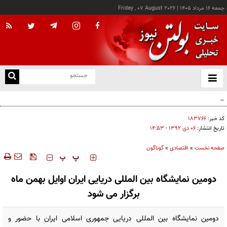
جمعه ۱۶ مرداد ۱۴۰۵
|
Friday , 07 August 2026
از
و
ته
کالابرگ این خانوارها امروز شارژ شد
ن
نو
کد خبر:
۱۸۳۷۶۶
تاریخ انتشار:
۰۶ دی ۱۳۹۲ - ۱۴:۵۳
صفحه نخست
»
اقتصادی
»
گوناگون
‍‍‍ پ
پ
دومین نمایشگاه بین المللی دریایی ایران اوایل بهمن ماه
برگزار می شود
دومین نمایشگاه بین المللی دریایی جمهوری اسلامی ایران با حضور و