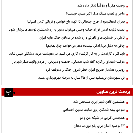
وحدت مکرّراً و مؤکّداً تذکر داده شد
ماجرای نصب سنگ مزار اکبر عبدی چیست؟
بحران اینفانتینو؛ از طرح جنجالی تا اتهام باج‌خواهی و قربانی کردن اسپانیا
دست نزنید؛ لمس نوزاد حیات وحش می‌تواند منجر به رد شدنشان توسط مادرشان شود
تأملی بر خسارت‌های نامرئی وارد شده بر عاملان جنگ علیه ایران
چاقی به دلیل بی‌ارادگی نیست؛ مغز می‌خواهد چاق بمانیم!
باید افراد کارآمدتر را به کار گرفت/ کاری می کنیم در معیشت مردم مشکلی پیش نیاید
موکب شهدای رزکان؛ ۱۵۲ شب همدلی، خدمت و میزبانی از مردم ولایت‌مدار شهریار
رویترز: هشدار صریح ایران خطر شروع جنگ را متوقف کرد
پل شهرستان پل‌سفید پس از ۲۵ سال به مرحله بهره‌برداری رسید
پربحث ترین عناوین
هشتمین کلان شهر ایران مشخص شد
سوابق بیمه شدگان روی سایت تامین اجتماعی
همجنس گرایی در شبکه من و تو
13 توصیه آسان برای رفع بوی بد دهان