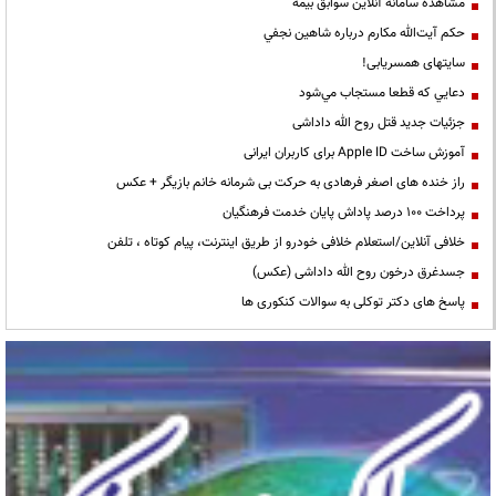
مشاهده سامانه آنلاين سوابق بیمه
حكم آيت‌الله مكارم درباره شاهين نجفي
سایتهای همسریابی!
دعايي كه قطعا مستجاب مي‌شود
جزئیات جدید قتل روح الله داداشی
آموزش ساخت Apple ID برای کاربران ایرانی
راز خنده های اصغر فرهادی به حرکت بی شرمانه خانم بازیگر + عکس
پرداخت ۱۰۰ درصد پاداش پایان خدمت فرهنگیان
خلافی آنلاین/استعلام خلافی خودرو از طریق اینترنت، پیام کوتاه ، تلفن
جسدغرق درخون روح الله داداشی (عکس)
پاسخ های دکتر توکلی به سوالات کنکوری ها