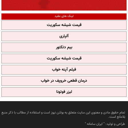
لینک های مفید
قیمت شیشه سکوریت
آلپاری
بیم دتکتور
قیمت شیشه سکوریت
فیلم آپنه خواب
درمان قطعی خروپف در خواب
لیزر فوتونا
تمام حقوق مادی و معنوی این سایت متعلق به بولتن نیوز است و استفاده از مطالب با ذکر منبع
بلامانع است.
طراحی و تولید: "
ایران سامانه
"