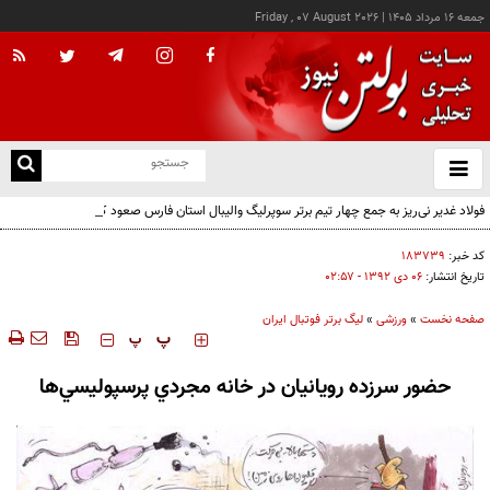
جمعه ۱۶ مرداد ۱۴۰۵
|
Friday , 07 August 2026
از
و
ته
فولاد غدیر نی‌ریز به جمع چهار تیم برتر سوپرلیگ والیبال استان فارس صعود کرد
ن
نو
کد خبر:
۱۸۳۷۳۹
تاریخ انتشار:
۰۶ دی ۱۳۹۲ - ۰۲:۵۷
صفحه نخست
»
ورزشی
»
لیگ برتر فوتبال ایران
‍‍‍ پ
پ
حضور سرزده رويانيان در خانه مجردي پرسپوليسي‌ها