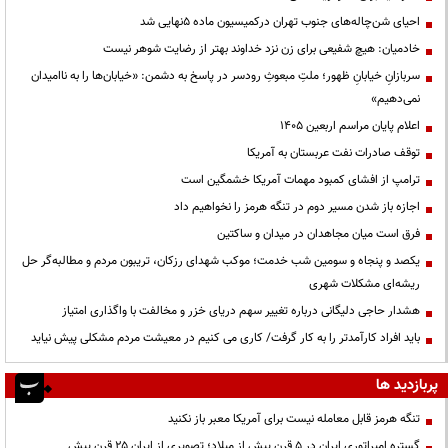
احیای شن‌چاله‌های جنوب تهران درکمیسیون ماده ۵نهایی شد
خادمیان: هیچ شفیعی برای زن نزد خداوند بهتر از رضایت شوهر نیست
سربازانِ خیابانِ ظهور؛ ملتِ مبعوثِ رودسر در پاسخ به دشمن: «خیابان‌ها را به ناامیدان
نمی‌دهیم»
اعلام پایان مراسم اربعین ۱۴۰۵
توقف صادرات نفت عربستان به آمریکا
ترامپ از افشای کمبود مهمات آمریکا خشمگین است
اجازه باز شدن مسیر دوم در تنگه هرمز را نخواهیم داد
فرق است میان مجاهدان در میدان و ساکتین
یکصد و پنجاه و سومین شب خدمت؛ موکب شهدای رزکان، تریبون مردم و مطالبه‌گر حل
ریشه‌ای مشکلات شهری
هشدار حاجی دلیگانی درباره تغییر سهم دریای خزر و مخالفت با واگذاری امتیاز
باید افراد کارآمدتر را به کار گرفت/ کاری می کنیم در معیشت مردم مشکلی پیش نیاید
پربازدید ها
تنگه هرمز قابل معامله نیست برای آمریکا معبر باز نکنید
گستره امپراتوری ایران در ۵ قرن پیش از میلاد؛ تصویری از ایران ۲۵ قرن پیش