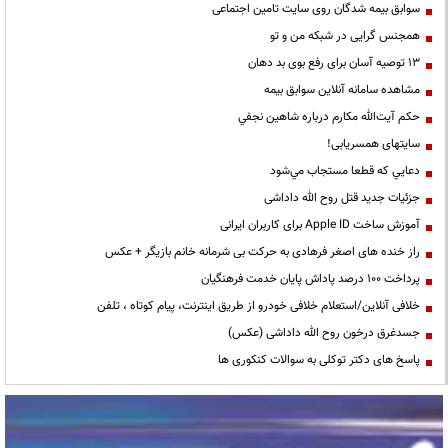
سوابق بیمه شدگان روی سایت تامین اجتماعی
همجنس گرایی در شبکه من و تو
13 توصیه آسان برای رفع بوی بد دهان
مشاهده سامانه آنلاين سوابق بیمه
حكم آيت‌الله مكارم درباره شاهين نجفي
سایتهای همسریابی!
دعايي كه قطعا مستجاب مي‌شود
جزئیات جدید قتل روح الله داداشی
آموزش ساخت Apple ID برای کاربران ایرانی
راز خنده های اصغر فرهادی به حرکت بی شرمانه خانم بازیگر + عکس
پرداخت ۱۰۰ درصد پاداش پایان خدمت فرهنگیان
خلافی آنلاین/استعلام خلافی خودرو از طریق اینترنت، پیام کوتاه ، تلفن
جسدغرق درخون روح الله داداشی (عکس)
پاسخ های دکتر توکلی به سوالات کنکوری ها