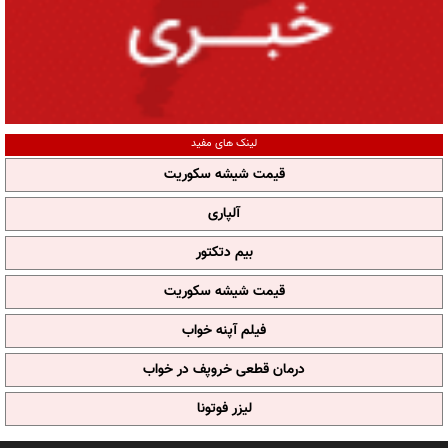
لینک های مفید
قیمت شیشه سکوریت
آلپاری
بیم دتکتور
قیمت شیشه سکوریت
فیلم آپنه خواب
درمان قطعی خروپف در خواب
لیزر فوتونا