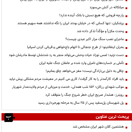
میانکاله در آتش می‌سوزد
پارچه فروشی که هیچ نسبتی با بانک آینده ندارد!
پزشکیان: تنها کسانی که در خیابان بودند ایران را نگه نداشتند همه سهیم هستند
وحدت مکرّراً و مؤکّداً تذکر داده شد
ماجرای نصب سنگ مزار اکبر عبدی چیست؟
بحران اینفانتینو؛ از طرح جنجالی تا اتهام باج‌خواهی و قربانی کردن اسپانیا
دست نزنید؛ لمس نوزاد حیات وحش می‌تواند منجر به رد شدنشان توسط مادرشان شود
تأملی بر خسارت‌های نامرئی وارد شده بر عاملان جنگ علیه ایران
چاقی به دلیل بی‌ارادگی نیست؛ مغز می‌خواهد چاق بمانیم!
باید افراد کارآمدتر را به کار گرفت/ کاری می کنیم در معیشت مردم مشکلی پیش نیاید
موکب شهدای رزکان؛ ۱۵۲ شب همدلی، خدمت و میزبانی از مردم ولایت‌مدار شهریار
رویترز: هشدار صریح ایران خطر شروع جنگ را متوقف کرد
پل شهرستان پل‌سفید پس از ۲۵ سال به مرحله بهره‌برداری رسید
پربحث ترین عناوین
هشتمین کلان شهر ایران مشخص شد