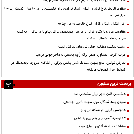
مدالِ اعتماد؛ روایت مدیریت آرام و نزدیک محمود خسروی‌وفا
سقوط تاریخی نرخ تولد در ایران؛ شمار نوزادان برای نخستین بار در ۶۰ سال گذشته زیر ۹۰۰
هزار نفر رفت
آغاز انتقال رایگان زائران اتباع خارجی به مرز چذابه
مقاومت عراق؛ بازیگری فراتر از مرزها | پهپادهای عراقی پیام بازدارندگی را به قلب
سرزمین‌های اشغالی رساندند
‌امنیت شغلی، مطالبه اصلی نیروهای شرکتی است
هزینه گزاف، دستاورد صفر؛ برگه رأی، پاسخی به ماجراجویی ترامپ
تعارض قوانین؛ مانع پنهان سنددار شدن بخش بزرگی از املاک/ ضرورت تجدیدنظر در
ضوابط احراز تصرفات مالکانه
پربحث ترین عناوین
هشتمین کلان شهر ایران مشخص شد
سوابق بیمه شدگان روی سایت تامین اجتماعی
همجنس گرایی در شبکه من و تو
13 توصیه آسان برای رفع بوی بد دهان
مشاهده سامانه آنلاين سوابق بیمه