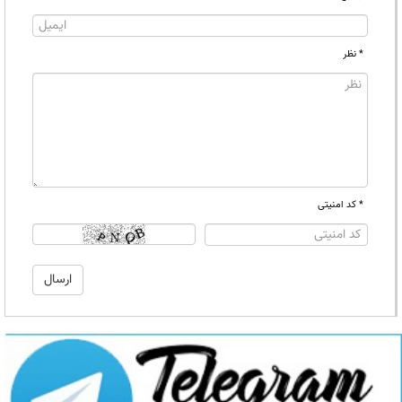
* نظر
* کد امنیتی