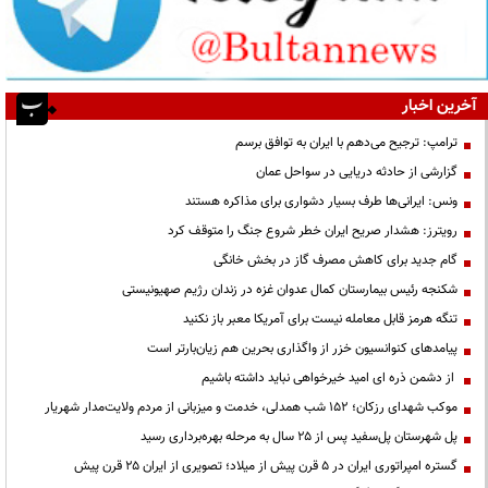
آخرین اخبار
ترامپ: ترجیح می‌دهم با ایران به توافق برسم
گزارشی از حادثه دریایی در سواحل عمان
ونس: ایرانی‌ها طرف بسیار دشواری برای مذاکره هستند
رویترز: هشدار صریح ایران خطر شروع جنگ را متوقف کرد
گام جدید برای کاهش مصرف گاز در بخش خانگی
شکنجه رئیس بیمارستان کمال عدوان غزه در زندان رژیم صهیونیستی
تنگه هرمز قابل معامله نیست برای آمریکا معبر باز نکنید
پیامدهای کنوانسیون خزر از واگذاری بحرین هم زیان‌بارتر است
از دشمن ذره ای امید خیرخواهی نباید داشته باشیم
موکب شهدای رزکان؛ ۱۵۲ شب همدلی، خدمت و میزبانی از مردم ولایت‌مدار شهریار
پل شهرستان پل‌سفید پس از ۲۵ سال به مرحله بهره‌برداری رسید
گستره امپراتوری ایران در ۵ قرن پیش از میلاد؛ تصویری از ایران ۲۵ قرن پیش