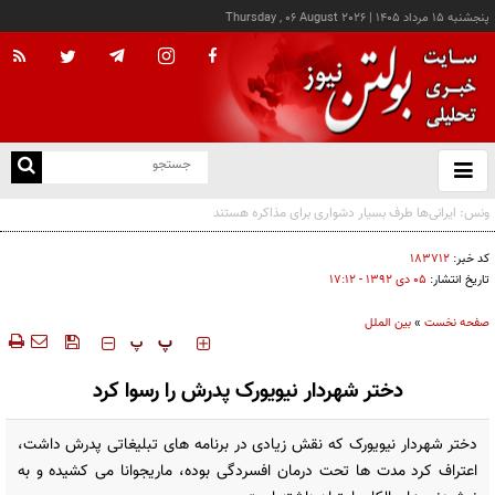
پنجشنبه ۱۵ مرداد ۱۴۰۵
|
Thursday , 06 August 2026
از
و
ته
ن
نو
کد خبر:
۱۸۳۷۱۲
تاریخ انتشار:
۰۵ دی ۱۳۹۲ - ۱۷:۱۲
صفحه نخست
»
بین الملل
‍‍‍ پ
پ
دختر شهردار نیویورک پدرش را رسوا کرد
دختر شهردار نیویورک که نقش زیادی در برنامه های تبلیغاتی پدرش داشت،
اعتراف کرد مدت ها تحت درمان افسردگی بوده، ماریجوانا می کشیده و به