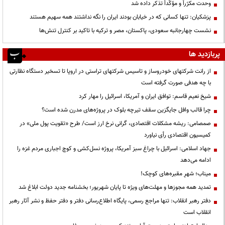
وحدت مکرّراً و مؤکّداً تذکر داده شد
پزشکیان: تنها کسانی که در خیابان بودند ایران را نگه نداشتند همه سهیم هستند
نشست چهارجانبه سعودی، پاکستان، مصر و ترکیه با تاکید بر کنترل تنش‌ها
پربازدید ها
از رانت‌ شرکتهای خودروساز و تاسیس شرکتهای تراستی در اروپا تا تسخیر دستگاه نظارتی
با چه هدفی صورت گرفته است
شیخ نعیم قاسم: توافق ایران و آمریکا، اسرائیل را مهار کرد
چرا قالب وافل جایگزین سقف تیرچه بلوک در پروژه‌های مدرن شده است؟
صمصامی: ریشه مشکلات اقتصادی، گرانی نرخ ارز است/ طرح «تقویت پول ملی» در
کمیسیون اقتصادی رأی نیاورد
جهاد اسلامی: اسرائیل با چراغ سبز آمریکا، پروژه نسل‌کشی و کوچ اجباری مردم غزه را
ادامه می‌دهد
میناب؛ شهرِ مقبره‌های کوچک!
تمدید همه مجوزها و مهلت‌های ویژه تا پایان شهریور؛ بخشنامه جدید دولت ابلاغ شد
دفتر رهبر انقلاب: تنها مراجع رسمی، پایگاه اطلاع‌رسانی دفتر و دفتر حفظ و نشر آثار رهبر
انقلاب است