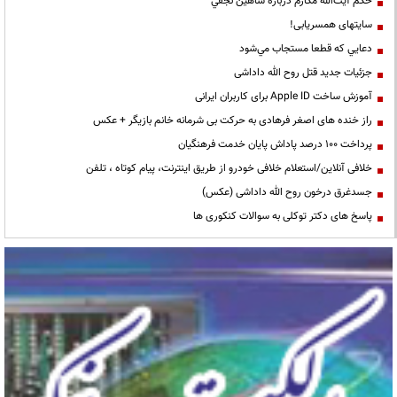
حكم آيت‌الله مكارم درباره شاهين نجفي
سایتهای همسریابی!
دعايي كه قطعا مستجاب مي‌شود
جزئیات جدید قتل روح الله داداشی
آموزش ساخت Apple ID برای کاربران ایرانی
راز خنده های اصغر فرهادی به حرکت بی شرمانه خانم بازیگر + عکس
پرداخت ۱۰۰ درصد پاداش پایان خدمت فرهنگیان
خلافی آنلاین/استعلام خلافی خودرو از طریق اینترنت، پیام کوتاه ، تلفن
جسدغرق درخون روح الله داداشی (عکس)
پاسخ های دکتر توکلی به سوالات کنکوری ها