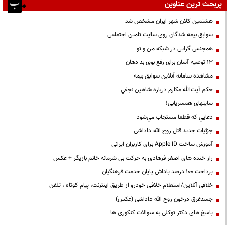
پربحث ترین عناوین
هشتمین کلان شهر ایران مشخص شد
سوابق بیمه شدگان روی سایت تامین اجتماعی
همجنس گرایی در شبکه من و تو
13 توصیه آسان برای رفع بوی بد دهان
مشاهده سامانه آنلاين سوابق بیمه
حكم آيت‌الله مكارم درباره شاهين نجفي
سایتهای همسریابی!
دعايي كه قطعا مستجاب مي‌شود
جزئیات جدید قتل روح الله داداشی
آموزش ساخت Apple ID برای کاربران ایرانی
راز خنده های اصغر فرهادی به حرکت بی شرمانه خانم بازیگر + عکس
پرداخت ۱۰۰ درصد پاداش پایان خدمت فرهنگیان
خلافی آنلاین/استعلام خلافی خودرو از طریق اینترنت، پیام کوتاه ، تلفن
جسدغرق درخون روح الله داداشی (عکس)
پاسخ های دکتر توکلی به سوالات کنکوری ها