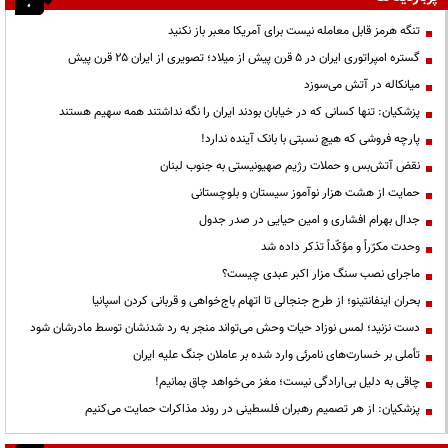
تنگه هرمز قابل معامله نیست برای آمریکا معبر باز نکنید
گستره امپراتوری ایران در ۵ قرن پیش از میلاد؛ تصویری از ایران ۲۵ قرن پیش
میانکاله در آتش می‌سوزد
پزشکیان: تنها کسانی که در خیابان بودند ایران را نگه نداشتند همه سهیم هستند
پارچه فروشی که هیچ نسبتی با بانک آینده ندارد!
نقض آتش‌بس و حملات رژیم صهیونیستی به جنوب لبنان
حمایت از هشت هزار نوآموز سیستان و بلوچستانی
جدال بهرام افشاری و امین حیایی در صدر جدول
وحدت مکرّراً و مؤکّداً تذکر داده شد
ماجرای نصب سنگ مزار اکبر عبدی چیست؟
بحران اینفانتینو؛ از طرح جنجالی تا اتهام باج‌خواهی و قربانی کردن اسپانیا
دست نزنید؛ لمس نوزاد حیات وحش می‌تواند منجر به رد شدنشان توسط مادرشان شود
تأملی بر خسارت‌های نامرئی وارد شده بر عاملان جنگ علیه ایران
چاقی به دلیل بی‌ارادگی نیست؛ مغز می‌خواهد چاق بمانیم!
پزشکیان: از هر تصمیم رهبران فلسطینی در روند مذاکرات حمایت می‌کنیم