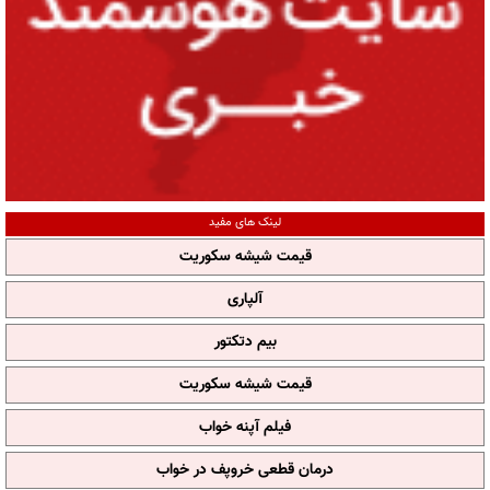
لینک های مفید
قیمت شیشه سکوریت
آلپاری
بیم دتکتور
قیمت شیشه سکوریت
فیلم آپنه خواب
درمان قطعی خروپف در خواب