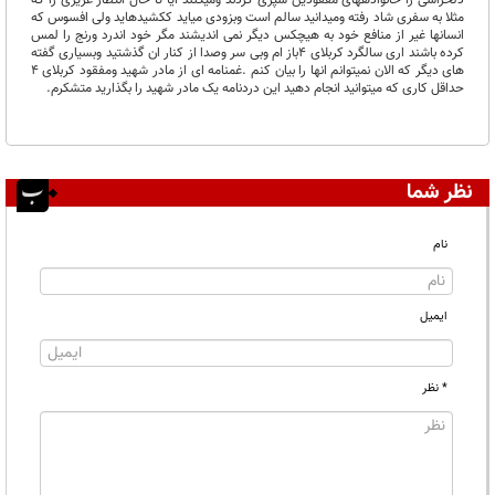
دلخراشی را خانوادههای مفقودین سپری کردند ومیکنند ایا تا حال انتظار عزیزی را که
مثلا به سفری شاد رفته ومیدانید سالم است وبزودی میاید ککشیدهاید ولی افسوس که
انسانها غیر از منافع خود به هیچکس دیگر نمی اندیشند مگر خود اندرد ورنج را لمس
کرده باشند اری سالگرد کربلای 4باز ام وبی سر وصدا از کنار ان گذشتید وبسیاری گفته
های دیگر که الان نمیتوانم انها را بیان کنم .غمنامه ای از مادر شهید ومفقود کربلای 4
حداقل کاری که میتوانید انجام دهید این دردنامه یک مادر شهید را بگذارید متشکرم.
نظر شما
نام
ایمیل
* نظر