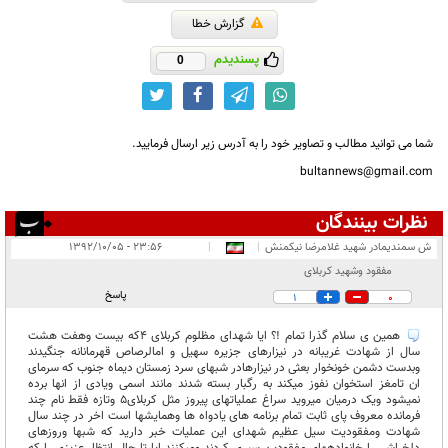
گزارش خطا
پسندیدم
0
شما می توانید مطالب و تصاویر خود را به آدرس زیر ارسال فرمایید.
bultannews@gmail.com
نظرات بینندگان
انتشار یافته:
۱
ش سمندیمادر شهید غلامرضا نیکمنش
|
|
۲۳:۵۶ - ۱۳۹۲/۱۰/۰۵
در انتظار بررسی:
۱
مفقود وشهید کربلای
غیر قابل انتشار:
پاسخ
1
0
همین ی سلام گذرا تمام !؟ ایا شهدای مظلوم کربلای 4که بیست وهفت هشت
سال از شهادت غریبانه در نیزارهای جزیره سهیل و امالرصاص قهرمانانه جنگیدند
وبدست دشمن خونخوار بعثی در نیزارهادر شبهای سرد زمستان دیماه جنوب که سرمای
ان تامغز استخوان نفوز میکند به رگبار بسته شدند مانند اسمی ویادی از انها برده
نمیشود ویک درمیان میروید سراغ عملیاتهای پیروز مثل کربلای5 وتازه فقط نام چند
فرمانده معروف پای ثابت تمام برنامه های یادواه ها وهمایشها است اخر در چند سال
شهادت ومفقودیت سیل عظیم شهدای این عملیات خبر دارید که شبها وروزهای