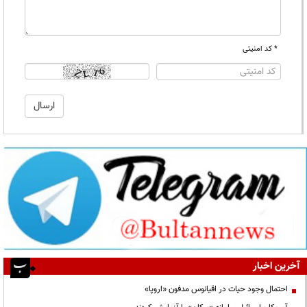
* کد امنیتی
آخرین اخبار
احتمال وجود حیات در اقیانوس مدفون «اروپا»