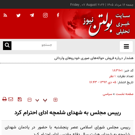
جمعه ۱۶ مرداد ۱۴۰۵
|
Friday , 07 August 2026
از
و
ته
هشدار درباره فروش حواله‌های صوری خودروهای وارداتی
ن
نو
کد خبر:
۱۸۳۷۰۱
تعداد نظرات:
۱ نظر
تاریخ انتشار:
۰۵ دی ۱۳۹۲ - ۱۶:۴۳
صفحه نخست
»
سیاسی
‍‍‍ پ
پ
رییس مجلس به شهدای شلمچه ادای احترام کرد
رییس مجلس شورای اسلامی عصر پنجشنبه با حضور در یادمان شهدای
شلمچه به شهدای هشت سال دفاع مقدس ادای احترام کرد.