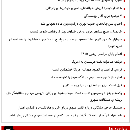
آمریکا و اسرائیل سامانه «پیکان» را آزمایش کردند
هشدار درباره فروش حواله‌های صوری خودروهای وارداتی
۷ توصیه برای آغاز نویسندگی
احیای شن‌چاله‌های جنوب تهران درکمیسیون ماده ۵نهایی شد
خادمیان: هیچ شفیعی برای زن نزد خداوند بهتر از رضایت شوهر نیست
سربازانِ خیابانِ ظهور؛ ملتِ مبعوثِ رودسر در پاسخ به دشمن: «خیابان‌ها را به ناامیدان
نمی‌دهیم»
اعلام پایان مراسم اربعین ۱۴۰۵
توقف صادرات نفت عربستان به آمریکا
ترامپ از افشای کمبود مهمات آمریکا خشمگین است
اجازه باز شدن مسیر دوم در تنگه هرمز را نخواهیم داد
فرق است میان مجاهدان در میدان و ساکتین
یکصد و پنجاه و سومین شب خدمت؛ موکب شهدای رزکان، تریبون مردم و مطالبه‌گر حل
ریشه‌ای مشکلات شهری
هشدار حاجی دلیگانی درباره تغییر سهم دریای خزر و مخالفت با واگذاری امتیاز
باید افراد کارآمدتر را به کار گرفت/ کاری می کنیم در معیشت مردم مشکلی پیش نیاید
پربازدید ها