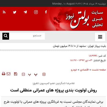
دوشنبه ۱۹ مرداد ۱۴۰۵
|
Monday , 10 August 2026
از
و
ته
بلیت پرواز تهران - مشهد از ۱۰ تا ۱۹ میلیون تومان
ن
نو
کد خبر:
۱۸۳۴۴۱
تاریخ انتشار:
۰۳ دی ۱۳۹۲ - ۱۸:۲۷
صفحه نخست
»
اقتصادی
»
خودرو
‍‍‍ پ
پ
غلامرضا تاجگردون عضو کمیسیون تلفیق:
روش اولویت بندی پروژه های عمرانی منطقی است
برخی نمایندگان مجلس نسبت به غربالگری پروژه های عمرانی با اولویت طرح