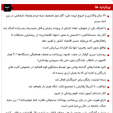
پربازدید ها
۳۰ سال واگذاری و خروج ثروت ملی؛ گام دوم تضعیف بنیه مردم وایجاد نارضایتی در بین
احاد مردم
با اعتراف یکی از متهمان، ابعاد تازه‌ای از پرونده ربایش و قتل حمیدرضا رجب‌زاده آشکار شد
آغاز یک سلسله‌کلیپ ۱۰ قسمتی با محور «جهاد اقتصادی»؛ از ریشه‌یابی مشکلات تا
راهکارهایی که می‌تواند مسیر اقتصاد کشور را تغییر دهد
توافقِ بدونِ تاییدِ رهبری؛ تنها یک قراردادِ بی‌ارزش است
ریمـدان؛ مرزی گرفتار در صف، کمبود زیرساخت و ضعف هماهنگی دستگاه‌ها / ۳ هزار
کامیون در انتظار، رانندگان بدون حتی یک سرویس بهداشتی!
تایید هشدارهای گذشته بولتن نیوز توسط سخنگوی قوه قضائیه در خصوص کارت های
بارزگانی و اجاره ای که به بحران ارزی رسیده اند
بسته اینترنت رایگان برای خبرنگاران فعال شد
ذوالقدر: تا آمریکا رفتارش را تصحیح نکند، تنگه هرمز باز نخواهد شد
آغاز ثبت‌نام آزمون ارشد علوم پزشکی از امروز
تاراج هویت ملی در بازار بی‌صاحب پوشاک؛ مسئولان نظارت کجا خوابیده‌اند؟ / زیر سایه
جنگ، جامعه در حال بی‌حیا شدن است
دیدار و گفتگوی رئیس‌جمهور با رهبر معظم انقلاب درباره مسائل اقتصادی و نظامی کشور