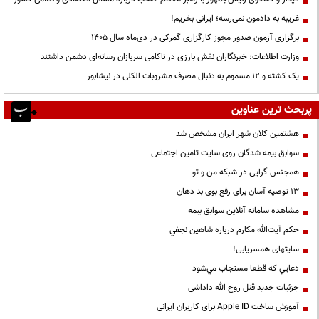
غریبه به دادمون نمی‌رسه؛ ایرانی بخریم!
برگزاری آزمون صدور مجوز کارگزاری گمرکی در دی‌ماه سال ۱۴۰۵
وزارت اطلاعات: خبرنگاران نقش بارزی در ناکامی سربازان رسانه‌ای دشمن داشتند
یک کشته و ۱۲ مسموم به دنبال مصرف مشروبات الکلی در نیشابور
پربحث ترین عناوین
هشتمین کلان شهر ایران مشخص شد
سوابق بیمه شدگان روی سایت تامین اجتماعی
همجنس گرایی در شبکه من و تو
13 توصیه آسان برای رفع بوی بد دهان
مشاهده سامانه آنلاين سوابق بیمه
حكم آيت‌الله مكارم درباره شاهين نجفي
سایتهای همسریابی!
دعايي كه قطعا مستجاب مي‌شود
جزئیات جدید قتل روح الله داداشی
آموزش ساخت Apple ID برای کاربران ایرانی