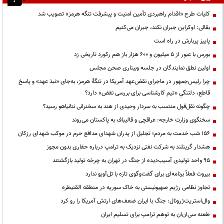
کلیات طرح «اقدام راهبردی تأمین امنیت و پیشرفت تنگه هرمز» تصویب شد
بقائی: اوکراین جبران نکند، جبران می‌کنیم
پاییز پربارش در راه است
بورس با عبور از ۵ میلیون و ۶۰۰ هزار باز هم رکورد تاریخی زد
اولین نطق نمایندگان در جلسه وبیناری صحن مجلس
چرا رئیس‌جمهور در ماجرای نقض‌عهد آمریکا در تنگهٔ هرمز، به‌جای «نبذ عهد» و پاسخ
قاطع، دلتنگیِ «تیم کارشناسی برای بررسی نقض» دارد؟
چگونه نقل‌قول منتسب به سردار وحیدی از هند به سخنرانی نتانیاهو رسید؟
سخنگوی وزارت خارجه: عراقچی و قالیباف به پاکستان می‌روند
۱۵۶ شب خدمت به مردم؛ تجلیل از پدران شهدای مدافع حرم در موکب شهدای رزکان
هشدار گرینلند به شرکت نفتی نزدیک به ترامپ درباره حفاری بدون مجوز
95 واحد تولیدی آسیب‌دیده از جنگ در تهران به چرخه تولید بازگشتند
بیروت فعلاً برنامه‌ای برای گفت‌وگوی تازه با تل‌آویو ندارد
تجاوز نظامی رژیم صهیونیستی به خاک سوریه در منطقه القنیطره
وال‌استریت‌ژرونال: جنگ با ایران ضعف‌های ارتش آمریکا را رو کرد
طعنه سی‌ان‌ان به توهم ترامپ برای تسلیم ایران