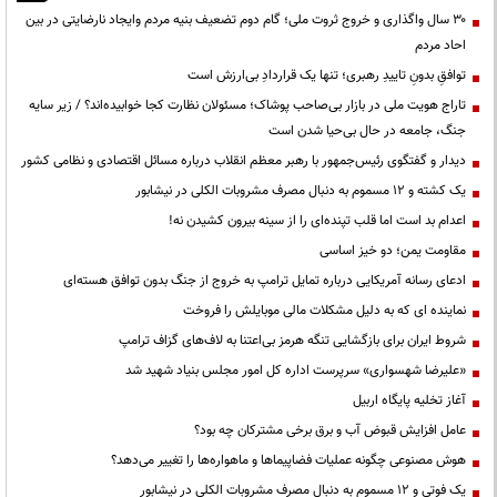
۳۰ سال واگذاری و خروج ثروت ملی؛ گام دوم تضعیف بنیه مردم وایجاد نارضایتی در بین
احاد مردم
توافقِ بدونِ تاییدِ رهبری؛ تنها یک قراردادِ بی‌ارزش است
تاراج هویت ملی در بازار بی‌صاحب پوشاک؛ مسئولان نظارت کجا خوابیده‌اند؟ / زیر سایه
جنگ، جامعه در حال بی‌حیا شدن است
دیدار و گفتگوی رئیس‌جمهور با رهبر معظم انقلاب درباره مسائل اقتصادی و نظامی کشور
یک کشته و ۱۲ مسموم به دنبال مصرف مشروبات الکلی در نیشابور
اعدام بد است اما قلب تپنده‌ای را از سینه بیرون کشیدن نه!
مقاومت یمن؛ دو خیز اساسی
ادعای رسانه آمریکایی درباره تمایل ترامپ به خروج از جنگ بدون توافق هسته‌ای
نماینده ای که به دلیل مشکلات مالی موبایلش را فروخت
شروط ایران برای بازگشایی تنگه هرمز بی‌اعتنا به لاف‌های گزاف ترامپ
«علیرضا شهسواری» سرپرست اداره کل امور مجلس بنیاد شهید شد
آغاز تخلیه پایگاه اربیل
عامل افزایش قبوض آب و برق برخی مشترکان چه بود؟
هوش مصنوعی چگونه عملیات فضاپیماها و ماهواره‌ها را تغییر می‌دهد؟
یک فوتی و ۱۲ مسموم به دنبال مصرف مشروبات الکلی در نیشابور