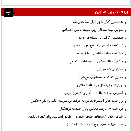
پربحث ترین عناوین
هشتمین کلان شهر ایران مشخص شد
سوابق بیمه شدگان روی سایت تامین اجتماعی
همجنس گرایی در شبکه من و تو
13 توصیه آسان برای رفع بوی بد دهان
مشاهده سامانه آنلاين سوابق بیمه
حكم آيت‌الله مكارم درباره شاهين نجفي
سایتهای همسریابی!
دعايي كه قطعا مستجاب مي‌شود
جزئیات جدید قتل روح الله داداشی
آموزش ساخت Apple ID برای کاربران ایرانی
راز خنده های اصغر فرهادی به حرکت بی شرمانه خانم بازیگر + عکس
پرداخت ۱۰۰ درصد پاداش پایان خدمت فرهنگیان
خلافی آنلاین/استعلام خلافی خودرو از طریق اینترنت، پیام کوتاه ، تلفن
جسدغرق درخون روح الله داداشی (عکس)