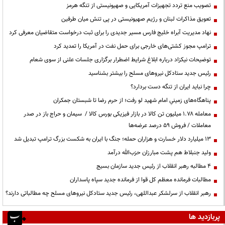
تصویب منع تردد تجهیزات آمریکایی و صهیونیستی از تنگه هرمز
تعویق مذاکرات لبنان و رژیم صهیونیستی در پی تنش میان طرفین
نهاد مدیریت آبراه خلیج فارس مسیر جدیدی را برای ثبت درخواست متقاضیان معرفی کرد
ترامپ مجوز کشتی‌های خارجی برای حمل نفت در آمریکا را تمدید کرد
توضیحات نیکزاد درباره ابلاغ شرایط اضطرار برگزاری جلسات علنی از سوی شعام
رئیس جدید ستادکل نیروهای مسلح را بیشتر بشناسید
چرا نباید ایران از تنگه دست بردارد؟
پناهگاه‌های زمینیِ امام شهید لو رفت؛ از حرم رضا تا شبستان جمکران
معامله ۱.۷۸ میلیون تن کالا در بازار فیزیکی بورس کالا / سیمان و حراج باز در صدر
معاملات / فروش ۵۹ درصد عرضه‌ها
۱۳ میلیارد دلار خسارت و هزاران حمله؛ جنگ با ایران به شکست بزرگ ترامپ تبدیل شد
ولید جنبلاط هم پشت مبارزان حزب‌الله درآمد
۴ مطالبه رهبر انقلاب از رئیس جدید سازمان بسیج
مطالبات فرمانده معظم کل قوا از فرمانده جدید سپاه پاسداران
رهبر انقلاب از سرلشکر عبداللهی، رئیس جدید ستادکل نیروهای مسلح چه مطالباتی دارند؟
پربازدید ها