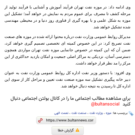
وی ادامه داد: در موزه نفت تهران فرآیند آموزش و آشنایی با فرآیند تولید از
مرحله کشف تا مصرف برای عموم مردم به نمایش در خواهد آمد؛ تشکیل این
موزه به شکل علمی و با بهره گیری از فناوری روز دنیا و در محیطی مهندسی
شده تشکیل خواهد شد.
مدیرکل روابط عمومی وزارت نفت درباره محتوا ارائه شده در موزه های صنعت
نفت تصریح کرد: در این خصوص کمیته ای تخصصی تصمیم گیری خواهد کرد،
ضمن آن که این کمیته در خصوص جانمایی موزه نفت تهران مواردی همچون
دسترسی آسان، نزدیکی به مراکز اصلی جمعیت و امکان بازدید حداکثری از این
مرکز را مد نظر قرار خواهد داشت.
وی افزود: با دستور وزیر نفت اداره کل روابط عمومی وزارت نفت به عنوان
دبیر خانه پیگیری تشکیل سه موزه صنعت نفت تعیین و مراحل کار از سوی این
اداره کل تا رسیدن به نتیجه دنبال خواهد شد.
برای مشاهده مطالب اجتماعی ما را در کانال بولتن اجتماعی دنبال
کنید
bultansocial@
برچسب ها:
موزه
،
وزارت نفت
،
صنعت نفت
،
نعمت الهی
گزارش خطا