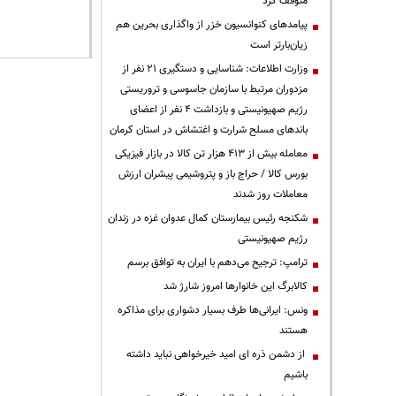
متوقف کرد
پیامدهای کنوانسیون خزر از واگذاری بحرین هم
زیان‌بارتر است
وزارت اطلاعات: شناسایی و دستگیری ۲۱ نفر از
مزدوران مرتبط با سازمان جاسوسی و تروریستی
رژیم صهیونیستی و بازداشت ۴ نفر از اعضای
باندهای مسلح شرارت و اغتشاش در استان کرمان
معامله بیش از ۴۱۳ هزار تن کالا در بازار فیزیکی
بورس کالا / حراج باز و پتروشیمی پیشران ارزش
معاملات روز شدند
شکنجه رئیس بیمارستان کمال عدوان غزه در زندان
رژیم صهیونیستی
ترامپ: ترجیح می‌دهم با ایران به توافق برسم
کالابرگ این خانوارها امروز شارژ شد
ونس: ایرانی‌ها طرف بسیار دشواری برای مذاکره
هستند
از دشمن ذره ای امید خیرخواهی نباید داشته
باشیم