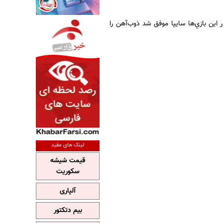
ت 14:30 در کرج و تبريز آغاز شد که در اين بازي‌ها سايپا موفق شد ذوب‌آهن را
لینک های مفید
قیمت شیشه
سکوریت
آلپاری
بیم دتکتور