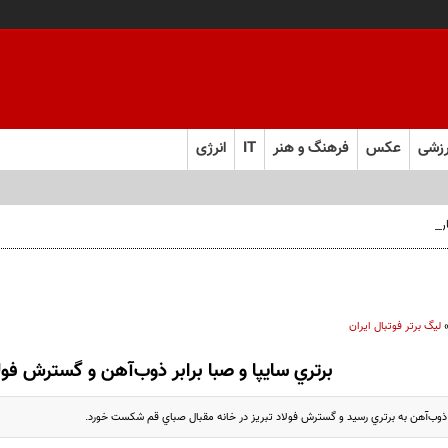
زشی
عکس
فرهنگ و هنر
IT
انرژی
 فارس صعود کرد
لیگ برتر فوتبال ایران
برتري سايپا و صبا برابر ذوب‌آهن و گسترش فول
بر ذوب‌آهن به برتري رسيد و گسترش فولاد تبريز در خانه مقبال صباي قم شکست خورد.