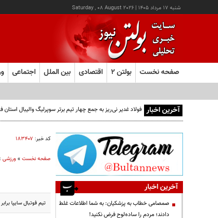
شنبه ۱۷ مرداد ۱۴۰۵
|
Saturday , 08 August 2026
صفحه نخست
بولتن ۲
اقتصادی
بین الملل
اجتماعی
ور
آخرین اخبار
فولاد غدیر نی‌ریز به جمع چهار تیم برتر سوپرلیگ والیبال استان
کد خبر:
۱۸۳۴۰۷
صفحه نخست
»
ورزشی
»
آخرین اخبار
تيم فوتبال سايپا برا
صمصامی خطاب به پزشکیان: به شما اطلاعات غلط
دادند؛ مردم را ساده‌لوح فرض نکنید!