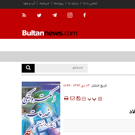
تماس با ما
|
درباره ما
|
پیوندها
|
خبرنامه
|
آب و هوا
تاریخ انتشار:
۰۳ دی ۱۳۹۲ - ۱۶:۴۶
‍‍‍ پ
پ
اد