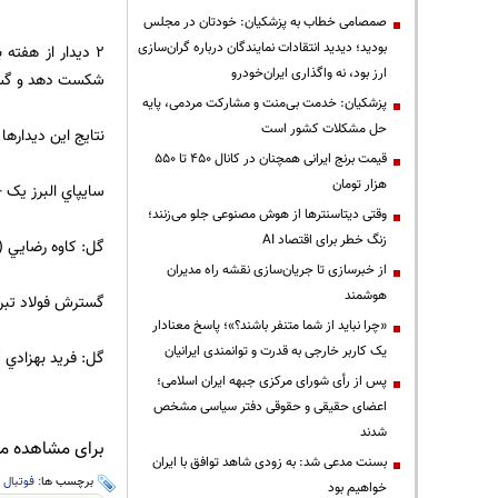
صمصامی خطاب به پزشکیان: خودتان در مجلس
بودید؛ دیدید انتقادات نمایندگان درباره گران‌سازی
ارز بود، نه واگذاری ایران‌خودرو
شکست دهد و گسترش
پزشکیان: خدمت بی‌منت و مشارکت مردمی، پایه
حل مشکلات کشور است
نتايج اين ديدارها
قیمت‌ برنج ایرانی همچنان در کانال ۴۵۰ تا ۵۵۰
هزار تومان
سايپاي البرز يک 
وقتی دیتاسنترها از هوش مصنوعی جلو می‌زنند؛
زنگ خطر برای اقتصاد AI
گل: کاوه رضايي (33)
از خبرسازی تا جریان‌سازی نقشه راه مدیران
هوشمند
گسترش فولاد تبر
«چرا نباید از شما متنفر باشند؟»؛ پاسخ معنادار
یک کاربر خارجی به قدرت و توانمندی ایرانیان
گل: فريد بهزادي کر
پس از رأی شورای مرکزی جبهه ایران اسلامی؛
اعضای حقیقی و حقوقی دفتر سیاسی مشخص
شدند
برای مشاهده مطا
بسنت مدعی شد: به زودی شاهد توافق با ایران
برچسب ها:
فوتبال
،
خواهیم بود