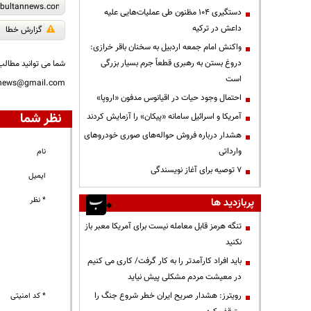
دستگیری ۱۰۴ مظنون طی عملیات‌هایی علیه
داعش در ترکیه
گزارش خطا
واکنش امام جمعه اردبیل به سخنان باقر خرازی:
دروغ بستن به رهبری قطعاً جرم بسیار بزرگی
شما می توانید مطالب 
است
nnews@gmail.com
احتمال وجود حیات در اقیانوس مدفون «اروپا»
نظر شما
آمریکا و اسرائیل سامانه «پیکان» را آزمایش کردند
هشدار درباره فروش حواله‌های صوری خودروهای
وارداتی
نام
۷ توصیه برای آغاز نویسندگی
ایمیل
* نظر
پربازدید ها
تنگه هرمز قابل معامله نیست برای آمریکا معبر باز
نکنید
باید افراد کارآمدتر را به کار گرفت/ کاری می کنیم
در معیشت مردم مشکلی پیش نیاید
رویترز: هشدار صریح ایران خطر شروع جنگ را
* کد امنیتی