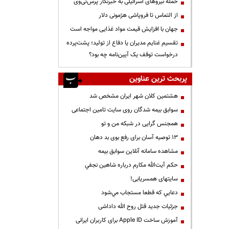
حمله نیروهای اسرائیلی به خبرنگار پرس‌تی‌وی
از التماس تا فروپاشی هژمونی دلار
جهان با افزایش قیمت مواد غذایی مواجه است
تقسیم غنایم مدیران یا دفاع از تولید؛ پشت‌پرده
درخواست توقف یک آیین‌نامه چه بود؟
پربحث ترین عناوین
هشتمین کلان شهر ایران مشخص شد
سوابق بیمه شدگان روی سایت تامین اجتماعی
همجنس گرایی در شبکه من و تو
13 توصیه آسان برای رفع بوی بد دهان
مشاهده سامانه آنلاين سوابق بیمه
حكم آيت‌الله مكارم درباره شاهين نجفي
سایتهای همسریابی!
دعايي كه قطعا مستجاب مي‌شود
جزئیات جدید قتل روح الله داداشی
آموزش ساخت Apple ID برای کاربران ایرانی