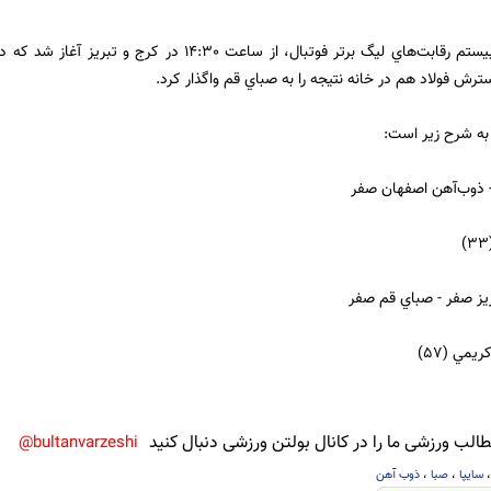
2 ديدار از هفته بيستم رقابت‌هاي ليگ برتر فوتبال، از ساع
 فولاد هم در خانه نتيجه را به صباي قم واگذار کرد.
 به شرح زير است:
- ذوب‌آهن اصفهان صفر
يز صفر - صباي قم صفر
يمي (57)
لب ورزشی ما را در کانال بولتن ورزشی دنبال کنید
bultanvarzeshi@
سایپا
،
صبا
،
ذوب آهن