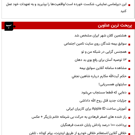
این دیپلماسی نمایشی، شکست خورده است/واقعیت‌ها را بپذیرید و به تعهدات خود عمل
کنید
پربحث ترین عناوین
هشتمین کلان شهر ایران مشخص شد
سوابق بیمه شدگان روی سایت تامین اجتماعی
همجنس گرایی در شبکه من و تو
13 توصیه آسان برای رفع بوی بد دهان
مشاهده سامانه آنلاين سوابق بیمه
حكم آيت‌الله مكارم درباره شاهين نجفي
سایتهای همسریابی!
دعايي كه قطعا مستجاب مي‌شود
جزئیات جدید قتل روح الله داداشی
آموزش ساخت Apple ID برای کاربران ایرانی
راز خنده های اصغر فرهادی به حرکت بی شرمانه خانم بازیگر + عکس
پرداخت ۱۰۰ درصد پاداش پایان خدمت فرهنگیان
خلافی آنلاین/استعلام خلافی خودرو از طریق اینترنت، پیام کوتاه ، تلفن