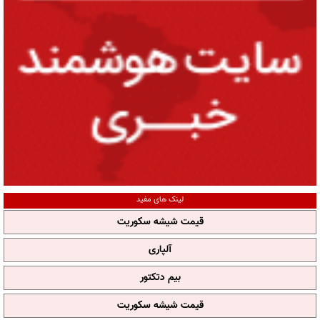
لینک های مفید
قیمت شیشه سکوریت
آلپاری
بیم دتکتور
قیمت شیشه سکوریت