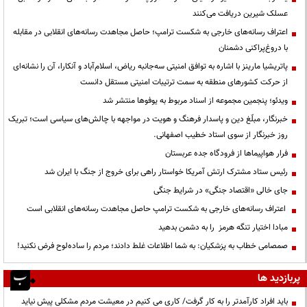
عسلک شیرین دریافت می‌کنند
اعتراف رسانه‌های خارجی به شکست ترامپ؛ حاصل مجاهدت رسانه‌های انقلابی در مقابله
با دروغ‌پراکنی دشمنان
پاتریشیا مارینز با اشاره به توافق امنیتی سه‌جانبه ریاض، اسلام‌آباد و آنکارا، آن را نشانه‌ای
از حرکت کشورهای منطقه به سمت ترتیبات امنیتی مستقل دانست
ویدئو؛ پنجمین مجموعه از اسناد مربوط به یوفوها منتشر شد
خبرنگار، مبلّغ دین و پاسدار فرهنگ و هویت در مواجهه با چالش‌های سیاسی است؛ تبریک
روز خبرنگار از سوی استاد خطیب اصفهانی.
فرار هواپیماها از فرودگاه جده عربستان
رئیس ستاد مشترک ارتش آمریکا خواستار راهی برای خروج از جنگ با ایران شد
جای خالی «اقتصاد جنگی» در شرایط جنگی
اعتراف رسانه‌های خارجی به شکست ترامپ حاصل مجاهدت رسانه‌های انقلابی است
مبادا اختیار تنگه هرمز را به دشمن بدهید
صمصامی خطاب به پزشکیان: به شما اطلاعات غلط دادند؛ مردم را ساده‌لوح فرض نکنید!
پربازدید ها
باید افراد کارآمدتر را به کار گرفت/ کاری می کنیم در معیشت مردم مشکلی پیش نیاید