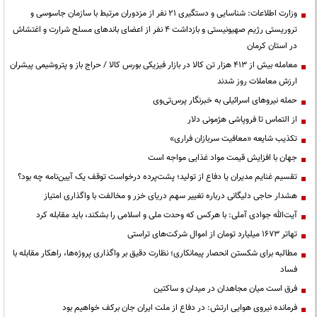
وزارت اطلاعات: شناسایی و دستگیری ۲۱ نفر از مزدوران مرتبط با سازمان جاسوسی و
تروریستی رژیم صهیونیستی و بازداشت ۴ نفر از اعضای باندهای مسلح شرارت و اغتشاش
در استان کرمان
معامله بیش از ۴۱۳ هزار تن کالا در بازار فیزیکی بورس کالا / حراج باز و پتروشیمی پیشران
ارزش معاملات روز شدند
حمله نیروهای اسرائیلی به خبرنگار پرس‌تی‌وی
از التماس تا فروپاشی هژمونی دلار
تکذیب شایعه «معافیت سربازان فراری»
جهان با افزایش قیمت مواد غذایی مواجه است
تقسیم غنایم مدیران یا دفاع از تولید؛ پشت‌پرده درخواست توقف یک آیین‌نامه چه بود؟
هشدار حاجی دلیگانی درباره تغییر سهم دریای خزر و مخالفت با واگذاری امتیاز
آیت‌الله جوادی آملی: با هرکس که وحدت ملی و اسلامی را بشکند، باید مقابله کرد
تهاتر ۱۶۷۳ میلیارد تومان از اموال شرکت‌های تراستی
مطالبه برای شکستن انحصار پیمانکاری؛ نظارت دقیق بر واگذاری پروژه‌ها، راهکار مقابله با
فساد
فرق است میان مجاهدان در میدان و ساکتین
فرمانده نیروی هوایی ارتش: در دفاع از ملت ایران جان برکف خواهیم بود