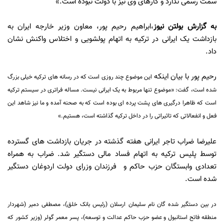
سمت رسمی ندارد و کارهای وی نیز با دولت نبوده است.»
به گزارش
بولتن نیوز
،
ابراهیم رحیم پور، معاون وزیر خارجه ایران به
بازداشت یک ایرانی در ترکیه به اتهام پولشویی و اختلاس واکنش نشان
داد.
رحیم پور با بیان اینکه
این موضوع چند روزی است که در رسانه های ترکیه خیلی بزرگ
شده است، گفت: «موضوع تنها مربوط به یک ایرانی نیست. مساله فراتری در سیستم ترکیه
است که ظاهرا درگیری های پشت پرده ای بوده است که به صحنه آمده و ما نیز شاهد این
فعل و انفعالاتی که تاثیراتی را در داخل ترکیه گذاشته است، هستیم.»
علیرضا ضراب تاجر ایرانی هفته گذشته در جریان بازداشت های گسترده
توسط پلیس ترکیه به اتهام فساد مالی دستگیر شد. ضراب به همراه
تعدادی وابستگان حزب حاکم و فرزندان وزرای دولت اردوغان دستگیر
شده است.
در بین دستگیر شده گان نام سلیمان ارسلان (رئیس بانک خلق)، مصطفی دمیر (شهردار
منطقه فاتح استانبول و عضو حزب حاکم عدالت و توسعه)، پسر معمر گولر (وزیر کشور که