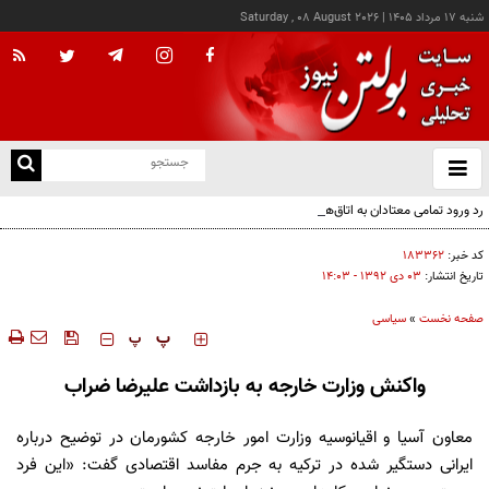
شنبه ۱۷ مرداد ۱۴۰۵
|
Saturday , 08 August 2026
از
و
ته
رد ورود تمامی معتادان به اتاق‌های مدیریت مصرف؛ شرایط خاص پذیرش
ن
نو
کد خبر:
۱۸۳۳۶۲
تاریخ انتشار:
۰۳ دی ۱۳۹۲ - ۱۴:۰۳
صفحه نخست
»
سیاسی
‍‍‍ پ
پ
واکنش وزارت خارجه به بازداشت علیرضا ضراب
معاون آسیا و اقیانوسیه وزارت امور خارجه کشورمان در توضیح درباره
ایرانی دستگیر شده در ترکیه به جرم مفاسد اقتصادی گفت: «این فرد