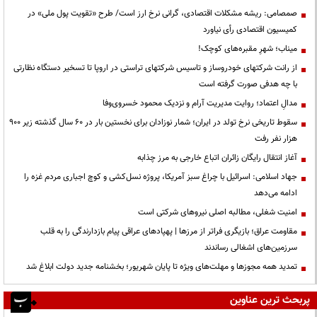
صمصامی: ریشه مشکلات اقتصادی، گرانی نرخ ارز است/ طرح «تقویت پول ملی» در
کمیسیون اقتصادی رأی نیاورد
میناب؛ شهرِ مقبره‌های کوچک!
از رانت‌ شرکتهای خودروساز و تاسیس شرکتهای تراستی در اروپا تا تسخیر دستگاه نظارتی
با چه هدفی صورت گرفته است
مدالِ اعتماد؛ روایت مدیریت آرام و نزدیک محمود خسروی‌وفا
سقوط تاریخی نرخ تولد در ایران؛ شمار نوزادان برای نخستین بار در ۶۰ سال گذشته زیر ۹۰۰
هزار نفر رفت
آغاز انتقال رایگان زائران اتباع خارجی به مرز چذابه
جهاد اسلامی: اسرائیل با چراغ سبز آمریکا، پروژه نسل‌کشی و کوچ اجباری مردم غزه را
ادامه می‌دهد
‌امنیت شغلی، مطالبه اصلی نیروهای شرکتی است
مقاومت عراق؛ بازیگری فراتر از مرزها | پهپادهای عراقی پیام بازدارندگی را به قلب
سرزمین‌های اشغالی رساندند
تمدید همه مجوزها و مهلت‌های ویژه تا پایان شهریور؛ بخشنامه جدید دولت ابلاغ شد
پربحث ترین عناوین