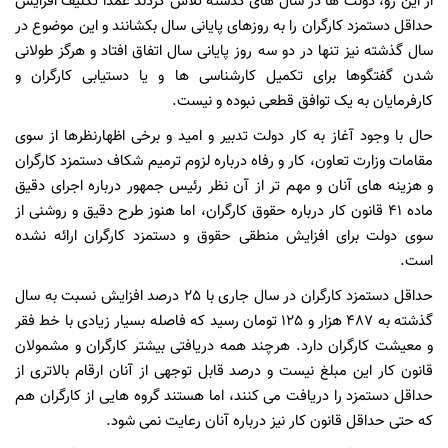
از این رو، دولت ها در سال های گذشته تلاش کردند عمدا تکلیف افزایش
حداقل دستمزد کارگران را به روزهای پایانی سال بکشانند و این موضوع در
سال گذشته نیز تنها در دو سه روز پایانی سال اتفاق افتاد و هرگز طولانی
شدن گفتگوها برای تکمیل کارشناسی ها و یا دستیابی کارگران و
کارفرمایان به یک توافق قطعی نبوده و نیست.
حال با وجود آغاز به کار دولت تدبیر و امید و برخی اظهارنظرها از سوی
مقامات وزارت تعاون، کار و رفاه درباره لزوم ترمیم شکاف دستمزد کارگران
و هزینه های آنان و مهم تر از آن نظر رئیس جمهور درباره اجرای دقیق
ماده 41 قانون کار درباره حقوق کارگران، اما هنوز طرح دقیق و روشنی از
سوی دولت برای افزایش منطقی حقوق و دستمزد کارگران ارائه نشده
است.
حداقل دستمزد کارگران در سال جاری با 25 درصد افزایش نسبت به سال
گذشته به 487 هزار و 125 تومان رسید که فاصله بسیار زیادی با خط فقر
و معیشت کارگران دارد. هرچند همه دریافتی بیشتر کارگران و مشمولان
قانون کار این مبلغ نیست و درصد قابل توجهی از آنان ارقام بالاتری از
حداقل دستمزد را دریافت می کنند، اما هستند گروه هایی از کارگران هم
که حتی حداقل قانون کار نیز درباره آنان رعایت نمی شود.