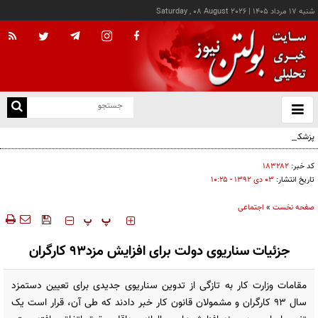
شنبه ۱۷ مرداد ۱۴۰۵
|
Saturday , 08 August 2026
از
و
ته
پزشکیان: خدمت بی‌منت و مشارکت مردمی، پایه حل مشکلات کشور است
ن
نو
کد خبر:
۱۸۳۲۸۲
تاریخ انتشار:
۰۳ دی ۱۳۹۲ - ۱۰:۲۵
صفحه نخست
»
اجتماعی
‍‍‍ پ
پ
جزئیات سناریوی دولت برای افزایش مزد93 کارگران
مقامات وزارت کار به تازگی از تدوین سناریوی جدیدی برای تعیین دستمزد
سال 93 کارگران و مشمولان قانون کار خبر دادند که طی آن، قرار است یک