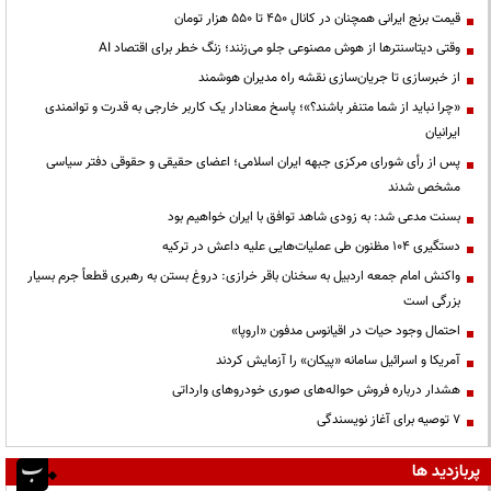
قیمت‌ برنج ایرانی همچنان در کانال ۴۵۰ تا ۵۵۰ هزار تومان
وقتی دیتاسنترها از هوش مصنوعی جلو می‌زنند؛ زنگ خطر برای اقتصاد AI
از خبرسازی تا جریان‌سازی نقشه راه مدیران هوشمند
«چرا نباید از شما متنفر باشند؟»؛ پاسخ معنادار یک کاربر خارجی به قدرت و توانمندی
ایرانیان
پس از رأی شورای مرکزی جبهه ایران اسلامی؛ اعضای حقیقی و حقوقی دفتر سیاسی
مشخص شدند
بسنت مدعی شد: به زودی شاهد توافق با ایران خواهیم بود
دستگیری ۱۰۴ مظنون طی عملیات‌هایی علیه داعش در ترکیه
واکنش امام جمعه اردبیل به سخنان باقر خرازی: دروغ بستن به رهبری قطعاً جرم بسیار
بزرگی است
احتمال وجود حیات در اقیانوس مدفون «اروپا»
آمریکا و اسرائیل سامانه «پیکان» را آزمایش کردند
هشدار درباره فروش حواله‌های صوری خودروهای وارداتی
۷ توصیه برای آغاز نویسندگی
پربازدید ها