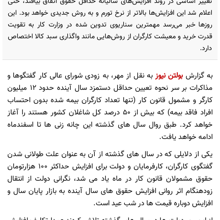
تغییر اساسی در روند افزایش‌های سالیانه حداقل حقوق اتفاق بیافتد، حتی
اعلام شد این افزایش‌ها بالاتر از نرخ تورم و به روش جدیدی خواهد بود. این
روزها خبر می‌رسد مهمترین سناریوی تدوین شده در وزارت کار به تقویت
قدرت خرید و معیشت کارگران از روش‌هایی مانند واگذاری سبد کالا اختصاص
دارد.
به گزارش
بولتن نیوز
به نقل از مهر، به زودی شورای عالی کار گفتگوها و
مذاکرات بر سر نحوه تعیین حداقل دستمزد سال آینده حدود 12 میلیون
کارگر و مشمول قانون کار (تنها تعداد کارگران بیمه شده بدون احتساب
افراد فاقد بیمه) که بیش از 50 درصد کل شاغلان کشور هستند را آغاز
خواهد کرد. طبق روال سال های گذشته این چانه زنی ها تا اسفندماه
ادامه خواهد یافت.
یکی از دلایلی که در سال های گذشته از آن به عنوان علت طولانی شدن
گفتگوی کارگران، کارفرمایان و دولت برای افزایش حداکثر 100 هزارتومان
حقوق مشمولان قانون کار در ماه یاد می شد، نگرانی دولت از انتقال
زودهنگام اثر روانی افزایش حقوق های سال آینده به بازار پایان سال و
افزایش دوباره قیمت ها در شب عید است.