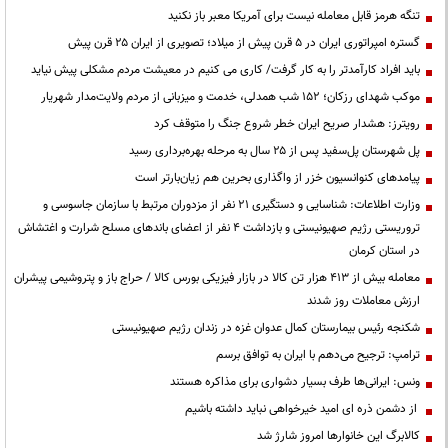
تنگه هرمز قابل معامله نیست برای آمریکا معبر باز نکنید
گستره امپراتوری ایران در ۵ قرن پیش از میلاد؛ تصویری از ایران ۲۵ قرن پیش
باید افراد کارآمدتر را به کار گرفت/ کاری می کنیم در معیشت مردم مشکلی پیش نیاید
موکب شهدای رزکان؛ ۱۵۲ شب همدلی، خدمت و میزبانی از مردم ولایت‌مدار شهریار
رویترز: هشدار صریح ایران خطر شروع جنگ را متوقف کرد
پل شهرستان پل‌سفید پس از ۲۵ سال به مرحله بهره‌برداری رسید
پیامدهای کنوانسیون خزر از واگذاری بحرین هم زیان‌بارتر است
وزارت اطلاعات: شناسایی و دستگیری ۲۱ نفر از مزدوران مرتبط با سازمان جاسوسی و
تروریستی رژیم صهیونیستی و بازداشت ۴ نفر از اعضای باندهای مسلح شرارت و اغتشاش
در استان کرمان
معامله بیش از ۴۱۳ هزار تن کالا در بازار فیزیکی بورس کالا / حراج باز و پتروشیمی پیشران
ارزش معاملات روز شدند
شکنجه رئیس بیمارستان کمال عدوان غزه در زندان رژیم صهیونیستی
ترامپ: ترجیح می‌دهم با ایران به توافق برسم
ونس: ایرانی‌ها طرف بسیار دشواری برای مذاکره هستند
از دشمن ذره ای امید خیرخواهی نباید داشته باشیم
کالابرگ این خانوارها امروز شارژ شد