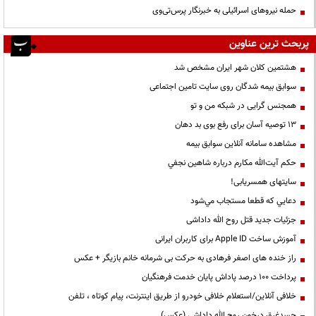
حمله نیروهای اسرائیلی به خبرنگار پرس‌تی‌وی
پربحث ترین عناوین
هشتمین کلان شهر ایران مشخص شد
سوابق بیمه شدگان روی سایت تامین اجتماعی
همجنس گرایی در شبکه من و تو
13 توصیه آسان برای رفع بوی بد دهان
مشاهده سامانه آنلاين سوابق بیمه
حكم آيت‌الله مكارم درباره شاهين نجفي
سایتهای همسریابی!
دعايي كه قطعا مستجاب مي‌شود
جزئیات جدید قتل روح الله داداشی
آموزش ساخت Apple ID برای کاربران ایرانی
راز خنده های اصغر فرهادی به حرکت بی شرمانه خانم بازیگر + عکس
پرداخت ۱۰۰ درصد پاداش پایان خدمت فرهنگیان
خلافی آنلاین/استعلام خلافی خودرو از طریق اینترنت، پیام کوتاه ، تلفن
جسدغرق درخون روح الله داداشی (عکس)