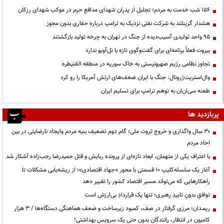
۱۵۶ شب خدمت به مردم؛ تجلیل از پدران شهدای مدافع حرم در موکب شهدای رزکان
هشدار گرینلند به شرکت نفتی نزدیک به ترامپ درباره حفاری بدون مجوز
95 واحد تولیدی آسیب‌دیده از جنگ در تهران به چرخه تولید بازگشتند
بیروت فعلاً برنامه‌ای برای گفت‌وگوی تازه با تل‌آویو ندارد
تجاوز نظامی رژیم صهیونیستی به خاک سوریه در منطقه القنیطره
وال‌استریت‌ژرونال: جنگ با ایران ضعف‌های ارتش آمریکا را رو کرد
طعنه سی‌ان‌ان به توهم ترامپ برای تسلیم ایران
پربازدید ها
۳۰ سال واگذاری و خروج ثروت ملی؛ گام دوم تضعیف بنیه مردم وایجاد نارضایتی در بین
احاد مردم
با اعتراف یکی از متهمان، ابعاد تازه‌ای از پرونده ربایش و قتل حمیدرضا رجب‌زاده آشکار شد
آغاز یک سلسله‌کلیپ ۱۰ قسمتی با محور «جهاد اقتصادی»؛ از ریشه‌یابی مشکلات تا
راهکارهایی که می‌تواند مسیر اقتصاد کشور را تغییر دهد
توافقِ بدونِ تاییدِ رهبری؛ تنها یک قراردادِ بی‌ارزش است
ریمـدان؛ مرزی گرفتار در صف، کمبود زیرساخت و ضعف هماهنگی دستگاه‌ها / ۳ هزار
کامیون در انتظار، رانندگان بدون حتی یک سرویس بهداشتی!