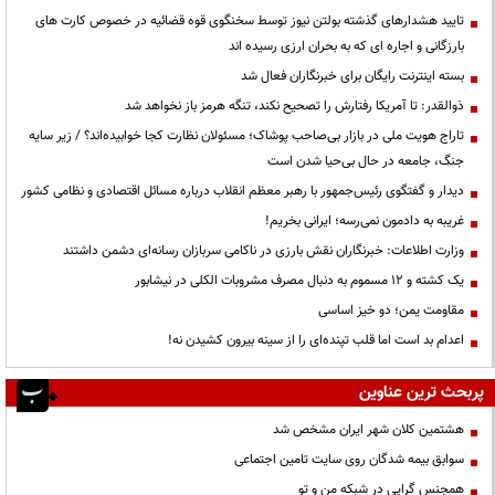
تایید هشدارهای گذشته بولتن نیوز توسط سخنگوی قوه قضائیه در خصوص کارت های
بارزگانی و اجاره ای که به بحران ارزی رسیده اند
بسته اینترنت رایگان برای خبرنگاران فعال شد
ذوالقدر: تا آمریکا رفتارش را تصحیح نکند، تنگه هرمز باز نخواهد شد
تاراج هویت ملی در بازار بی‌صاحب پوشاک؛ مسئولان نظارت کجا خوابیده‌اند؟ / زیر سایه
جنگ، جامعه در حال بی‌حیا شدن است
دیدار و گفتگوی رئیس‌جمهور با رهبر معظم انقلاب درباره مسائل اقتصادی و نظامی کشور
غریبه به دادمون نمی‌رسه؛ ایرانی بخریم!
وزارت اطلاعات: خبرنگاران نقش بارزی در ناکامی سربازان رسانه‌ای دشمن داشتند
یک کشته و ۱۲ مسموم به دنبال مصرف مشروبات الکلی در نیشابور
مقاومت یمن؛ دو خیز اساسی
اعدام بد است اما قلب تپنده‌ای را از سینه بیرون کشیدن نه!
پربحث ترین عناوین
هشتمین کلان شهر ایران مشخص شد
سوابق بیمه شدگان روی سایت تامین اجتماعی
همجنس گرایی در شبکه من و تو