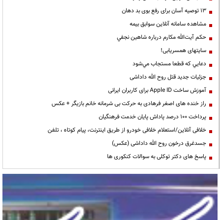
13 توصیه آسان برای رفع بوی بد دهان
مشاهده سامانه آنلاين سوابق بیمه
حكم آيت‌الله مكارم درباره شاهين نجفي
سایتهای همسریابی!
دعايي كه قطعا مستجاب مي‌شود
جزئیات جدید قتل روح الله داداشی
آموزش ساخت Apple ID برای کاربران ایرانی
راز خنده های اصغر فرهادی به حرکت بی شرمانه خانم بازیگر + عکس
پرداخت ۱۰۰ درصد پاداش پایان خدمت فرهنگیان
خلافی آنلاین/استعلام خلافی خودرو از طریق اینترنت، پیام کوتاه ، تلفن
جسدغرق درخون روح الله داداشی (عکس)
پاسخ های دکتر توکلی به سوالات کنکوری ها