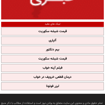
لینک های مفید
قیمت شیشه سکوریت
آلپاری
بیم دتکتور
قیمت شیشه سکوریت
فیلم آپنه خواب
درمان قطعی خروپف در خواب
لیزر فوتونا
تمام حقوق مادی و معنوی این سایت متعلق به بولتن نیوز است و استفاده از مطالب با ذکر منبع