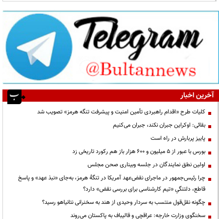
آخرین اخبار
کلیات طرح «اقدام راهبردی تأمین امنیت و پیشرفت تنگه هرمز» تصویب شد
بقائی: اوکراین جبران نکند، جبران می‌کنیم
پاییز پربارش در راه است
بورس با عبور از ۵ میلیون و ۶۰۰ هزار باز هم رکورد تاریخی زد
اولین نطق نمایندگان در جلسه وبیناری صحن مجلس
چرا رئیس‌جمهور در ماجرای نقض‌عهد آمریکا در تنگهٔ هرمز، به‌جای «نبذ عهد» و پاسخ
قاطع، دلتنگیِ «تیم کارشناسی برای بررسی نقض» دارد؟
چگونه نقل‌قول منتسب به سردار وحیدی از هند به سخنرانی نتانیاهو رسید؟
سخنگوی وزارت خارجه: عراقچی و قالیباف به پاکستان می‌روند