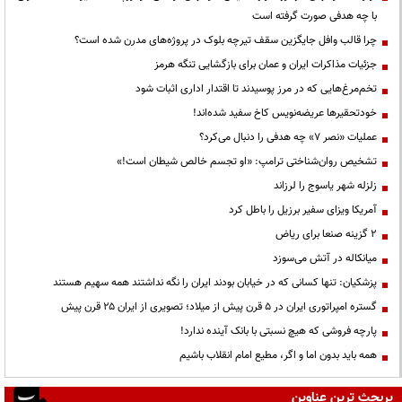
با چه هدفی صورت گرفته است
چرا قالب وافل جایگزین سقف تیرچه بلوک در پروژه‌های مدرن شده است؟
جزئیات مذاکرات ایران و عمان برای بازگشایی تنگه هرمز
تخم‌مرغ‌هایی که در مرز پوسیدند تا اقتدار اداری اثبات شود
خودتحقیرها عریضه‌نویس کاخ سفید شده‌اند!
عملیات «نصر ۷» چه هدفی را دنبال می‌کرد؟
تشخیص روان‌شناختی ترامپ: «او تجسم خالص شیطان است!»
زلزله شهر یاسوج را لرزاند
آمریکا ویزای سفیر برزیل را باطل کرد
۲ گزینه صنعا برای ریاض
میانکاله در آتش می‌سوزد
پزشکیان: تنها کسانی که در خیابان بودند ایران را نگه نداشتند همه سهیم هستند
گستره امپراتوری ایران در ۵ قرن پیش از میلاد؛ تصویری از ایران ۲۵ قرن پیش
پارچه فروشی که هیچ نسبتی با بانک آینده ندارد!
همه باید بدون اما و اگر، مطیع امام انقلاب باشیم
پربحث ترین عناوین