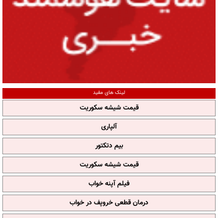
لینک های مفید
قیمت شیشه سکوریت
آلپاری
بیم دتکتور
قیمت شیشه سکوریت
فیلم آپنه خواب
درمان قطعی خروپف در خواب