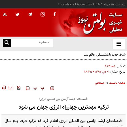
پنجشنبه ۱۵ مرداد ۱۴۰۵
|
Thursday , 06 August 2026
از
و
ته
شرط جدید بازنشستگی اعلام شد
ن
نو
کد خبر:
۱۸۳۲۰۵
تاریخ انتشار:
۰۱ دی ۱۳۹۲ - ۱۸:۳۵
صفحه نخست
»
اجتماعی
‍‍‍ پ
پ
اقتصاددان ارشد آژانس بین المللی انرژی:
ترکیه مهمترین چهارراه انرژی جهان می شود
اقتصاددان ارشد آژانس بین المللی انرژی اعلام کرد که ترکیه ظرف پنج سال