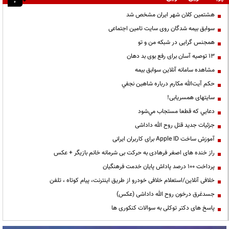
هشتمین کلان شهر ایران مشخص شد
سوابق بیمه شدگان روی سایت تامین اجتماعی
همجنس گرایی در شبکه من و تو
13 توصیه آسان برای رفع بوی بد دهان
مشاهده سامانه آنلاين سوابق بیمه
حكم آيت‌الله مكارم درباره شاهين نجفي
سایتهای همسریابی!
دعايي كه قطعا مستجاب مي‌شود
جزئیات جدید قتل روح الله داداشی
آموزش ساخت Apple ID برای کاربران ایرانی
راز خنده های اصغر فرهادی به حرکت بی شرمانه خانم بازیگر + عکس
پرداخت ۱۰۰ درصد پاداش پایان خدمت فرهنگیان
خلافی آنلاین/استعلام خلافی خودرو از طریق اینترنت، پیام کوتاه ، تلفن
جسدغرق درخون روح الله داداشی (عکس)
پاسخ های دکتر توکلی به سوالات کنکوری ها