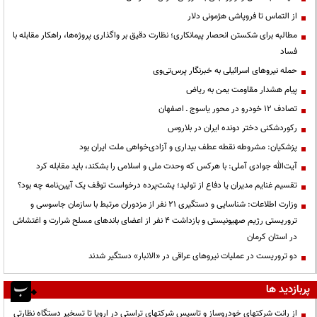
از التماس تا فروپاشی هژمونی دلار
مطالبه برای شکستن انحصار پیمانکاری؛ نظارت دقیق بر واگذاری پروژه‌ها، راهکار مقابله با
فساد
حمله نیروهای اسرائیلی به خبرنگار پرس‌تی‌وی
پیام هشدار مقاومت یمن به ریاض
تصادف ۱۲ خودرو در محور یاسوج ـ اصفهان
رکوردشکنی دختر دونده ایران در بلاروس
پزشکیان: مشروطه نقطه عطف بیداری و آزادی‌خواهی ملت ایران بود
آیت‌الله جوادی آملی: با هرکس که وحدت ملی و اسلامی را بشکند، باید مقابله کرد
تقسیم غنایم مدیران یا دفاع از تولید؛ پشت‌پرده درخواست توقف یک آیین‌نامه چه بود؟
وزارت اطلاعات: شناسایی و دستگیری ۲۱ نفر از مزدوران مرتبط با سازمان جاسوسی و
تروریستی رژیم صهیونیستی و بازداشت ۴ نفر از اعضای باندهای مسلح شرارت و اغتشاش
در استان کرمان
دو تروریست در عملیات نیروهای عراقی در «الانبار» دستگیر شدند
پربازدید ها
از رانت‌ شرکتهای خودروساز و تاسیس شرکتهای تراستی در اروپا تا تسخیر دستگاه نظارتی