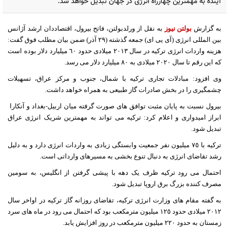
آینده به مهمترین چهارراه انرژی در جهان تبدیل خواهد شد.
به گزارش
بولتن نیوز
به نقل از ورلدبولتن، فاتح بیرول، اقتصاددان ارشد آژانس
بین المللی انرژی (آی یی ای) جمعه گذشته (٢٩ آذر) ضمن بیان مطلب فوق گفت:
هزینه واردات انرژی ترکیه در سال ٢٠١٣ میلادی حدود ٦٠ میلیارد دلار بوده است
که این رقم تا سال ٢٠٢٠ میلادی به ٨٠ میلیارد دلار می رسد
.
وی افزود: مبادلات تجاری ترکیه با شمال، جنوب و مرکز عراق، تسهیلات
چشمگیری را در بخش صادرات گاز طبیعی به همراه خواهد داشت
.
بیرول نسبت به پایان مثبت توافق های صورت گرفته میان اربیل-بغداد و آنکارا
ابراز امیدواری و اعلام کرد: ترکیه می تواند به مهمترین شریک انرژی عراق
تبدیل شود
.
ترکیه با ٧٥ میلیون نفر جمعیت وابستگی زیادی به واردات انرژی دارد و به دلیل
رشد تقاضای انرژی به دنبال تنوع بخشی به مسیرهای وارداتی است
.
احتمال می رود ترکیه ظرف یک دهه با پیشی گرفتن از انگلیس، به سومین
مصرف کننده بزرگ برق اروپا تبدیل شود
.
به گفته مقام های وزارت انرژی ترکیه، تقاضای روزانه گاز ترکیه در اواخر سال
٢٠١٢ میلادی حدود ١٢٥ میلیون مترمکعب بود که احتمال می رود در ماه های سرد
زمستان به حدود ٢٢٠ میلیون مترمکعب در روز افزایش یابد
.