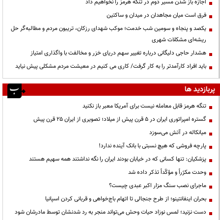
اجازه باز شدن مسیر دوم در تنگه هرمز را نخواهیم داد
فرق است میان مجاهدان در میدان و ساکتین
یکصد و پنجاه و سومین شب خدمت؛ موکب شهدای رزکان، تریبون مردم و مطالبه‌گر حل
ریشه‌ای مشکلات شهری
هشدار حاجی دلیگانی درباره تغییر سهم دریای خزر و مخالفت با واگذاری امتیاز
باید افراد کارآمدتر را به کار گرفت/ کاری می کنیم در معیشت مردم مشکلی پیش نیاید
پربازدید ها
تنگه هرمز قابل معامله نیست برای آمریکا معبر باز نکنید
گستره امپراتوری ایران در ۵ قرن پیش از میلاد؛ تصویری از ایران ۲۵ قرن پیش
میانکاله در آتش می‌سوزد
پارچه فروشی که هیچ نسبتی با بانک آینده ندارد!
پزشکیان: تنها کسانی که در خیابان بودند ایران را نگه نداشتند همه سهیم هستند
وحدت مکرّراً و مؤکّداً تذکر داده شد
ماجرای نصب سنگ مزار اکبر عبدی چیست؟
بحران اینفانتینو؛ از طرح جنجالی تا اتهام باج‌خواهی و قربانی کردن اسپانیا
دست نزنید؛ لمس نوزاد حیات وحش می‌تواند منجر به رد شدنشان توسط مادرشان شود