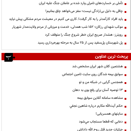
تأملی بر خسارت‌های نامرئی وارد شده بر عاملان جنگ علیه ایران
چاقی به دلیل بی‌ارادگی نیست؛ مغز می‌خواهد چاق بمانیم!
باید افراد کارآمدتر را به کار گرفت/ کاری می کنیم در معیشت مردم مشکلی پیش نیاید
موکب شهدای رزکان؛ ۱۵۲ شب همدلی، خدمت و میزبانی از مردم ولایت‌مدار شهریار
رویترز: هشدار صریح ایران خطر شروع جنگ را متوقف کرد
پل شهرستان پل‌سفید پس از ۲۵ سال به مرحله بهره‌برداری رسید
پربحث ترین عناوین
هشتمین کلان شهر ایران مشخص شد
سوابق بیمه شدگان روی سایت تامین اجتماعی
همجنس گرایی در شبکه من و تو
13 توصیه آسان برای رفع بوی بد دهان
مشاهده سامانه آنلاين سوابق بیمه
حكم آيت‌الله مكارم درباره شاهين نجفي
سایتهای همسریابی!
دعايي كه قطعا مستجاب مي‌شود
جزئیات جدید قتل روح الله داداشی