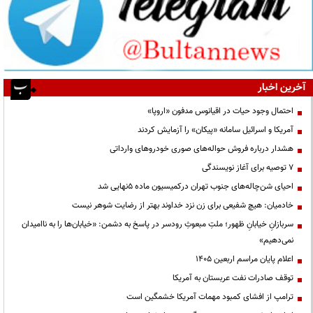
آخرین اخبار
احتمال وجود حیات در اقیانوس مدفون «اروپا»
آمریکا و اسرائیل سامانه «پیکان» را آزمایش کردند
هشدار درباره فروش حواله‌های صوری خودروهای وارداتی
۷ توصیه برای آغاز نویسندگی
احیای شن‌چاله‌های جنوب تهران درکمیسیون ماده ۵نهایی شد
خادمیان: هیچ شفیعی برای زن نزد خداوند بهتر از رضایت شوهر نیست
سربازانِ خیابانِ ظهور؛ ملتِ مبعوثِ رودسر در پاسخ به دشمن: «خیابان‌ها را به ناامیدان
نمی‌دهیم»
اعلام پایان مراسم اربعین ۱۴۰۵
توقف صادرات نفت عربستان به آمریکا
ترامپ از افشای کمبود مهمات آمریکا خشمگین است