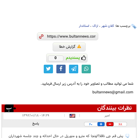
برچسب ها:
کلان شهر
،
اراک
،
استاندار
گزارش خطا
پسندیدم
0
شما می توانید مطالب و تصاویر خود را به آدرس زیر ارسال فرمایید.
bultannews@gmail.com
نظرات بینندگان
انتشار یافته:
۲۸۵۸
امير
|
|
۱۴:۲۹ - ۱۳۹۲/۰۱/۱۸
در انتظار بررسی:
۱۴
پاسخ
40
68
غیر قابل انتشار:
۸۸۲
پش قم چي ناقلا؟اونجا که مترو و منوريل در حال احداثه و چند جلسه شهرداران