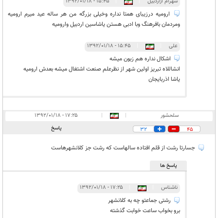
شهرام ازاردبیل
|
|
۱۵:۴۵ - ۱۳۹۲/۰۱/۱۸
ارومیه درزیبای همتا نداره وخیلی بزرگه من هر ساله عید میرم ارومیه
ومردمان بافرهنگ وبا ادبی هستن یاشاسین اردبیل وارومیه
علی
|
|
۱۵:۴۵ - ۱۳۹۲/۰۱/۱۸
اشکال نداره هم زبون میشه
انشاللاه تبریز اولین شهر از نظرعلم صنعت اشتغال میشه بعدش ارومیه
یاشا اذربایجان
سلحشور
|
|
۱۷:۲۵ - ۱۳۹۲/۰۱/۱۸
پاسخ
32
45
جسارتا رشت از قلم افتاده سالهاست که رشت جز کلانشهرهاست
پاسخ ها
ناشناس
|
|
۱۷:۲۵ - ۱۳۹۲/۰۱/۱۸
رشتی جماعتو چه به کلانشهر
برو بخواب ساعت خوابت گذشته