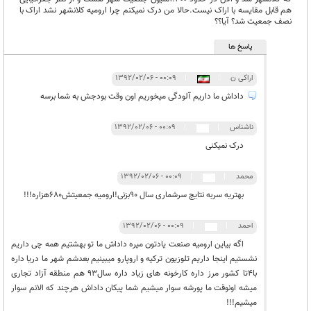
هم قابل مقایسه با اراک نیست.حالا من درک نمیکنم چرا ارومیه کلانشهر نشد اراک با
نصف جمعیت شد؟ آیا؟؟
پاسخ ها
اراکی ن
|
|
۰۰:۰۹ - ۱۳۹۲/۰۲/۰۶
داداش ما داریم آلودگی میخوریم اون وقت بودجش به شما برسه
ناشناس
|
|
۰۰:۰۹ - ۱۳۹۲/۰۲/۰۶
درک نمیکنی
محمد
|
|
۰۰:۰۹ - ۱۳۹۲/۰۲/۰۶
بهتریه سربه نتایج سرشماری سال 90بزنی!ارومیه جمعیتش680هزاره!!!
احمد
|
|
۰۰:۰۹ - ۱۳۹۲/۰۲/۰۶
اگه بیاین ارومیه صنعت یادتون میره داداش ما تو بهشتیم همه چی داریم
نشستیم اینجا داریم تلوزیون ترکیه و اروپارو میبینیم بعدشم شهر ما دریا داره
با4تا کشور مرز داره کارخونه های زیاد داره سال93 هم منطقه آزاد تجاری
میشه اونوقت ما پورشه سوار میشیم شما پیکان داداش هرچند که الانم سوار
میشیم!!!