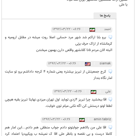
یا علی
پاسخ ها
احمد
|
|
۰۶:۲۶ - ۱۳۹۲/۰۳/۲۲
برو بابا اراکم شد شهر مرد حسابی اصلا روت میشه در مقابل ارومیه و
کرمانشاه از اراک حرف بزنی
البته الان مردم 5تا کلانشهر واقعی دارن بهمون میخندن
۰۶:۲۶ - ۱۳۹۲/۰۳/۲۲
|
|
siamak
کرج جمعیتش از تبریز بیشتره یعنی شماره 4 کرجه داداشم برو تو سایت
امار نگاه بنداز
علی
|
|
۰۶:۲۶ - ۱۳۹۲/۰۳/۲۲
اقا ببخشید چرا تبریز 4زدی توباید اول تهران میزدی نهایتا تبریز بقیه هیچی
لطفا اونو درستش کن اگه نکنی میام توی خوابت.
۰۶:۲۶ - ۱۳۹۲/۰۳/۲۲
|
|
amin tabriz
اقا علی من بالاهم جوابتونو دادم جواب منطقی هم دادم...این امار هم
کاملا درست و بی نقصه و بانظر علی اقا ک نمیشه ب ویکیپدیا اعتماد کرد