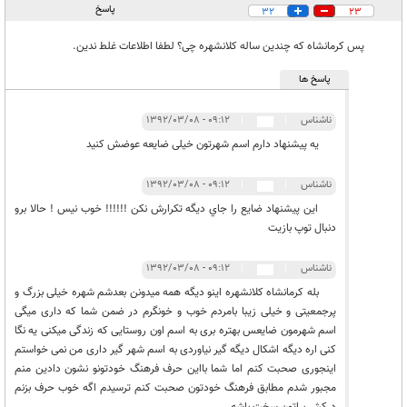
پاسخ
32
23
پس کرمانشاه که چندین ساله کلانشهره چی؟ لطفا اطلاعات غلط ندین.
پاسخ ها
ناشناس
|
|
۰۹:۱۲ - ۱۳۹۲/۰۳/۰۸
یه پیشنهاد دارم اسم شهرتون خیلی ضایعه عوضش کنید
ناشناس
|
|
۰۹:۱۲ - ۱۳۹۲/۰۳/۰۸
اين پيشنهاد ضايع را جاي ديگه تكرارش نكن !!!!!! خوب نيس ! حالا برو
دنبال توپ بازيت
ناشناس
|
|
۰۹:۱۲ - ۱۳۹۲/۰۳/۰۸
بله کرمانشاه کلانشهره اینو دیگه همه میدونن بعدشم شهره خیلی بزرگ و
پرجمعیتی و خیلی زیبا بامردم خوب و خونگرم در ضمن شما که داری میگی
اسم شهرمون ضایعس بهتره بری به اسم اون روستایی که زندگی میکنی یه نگا
کنی اره دیگه اشکال دیگه گیر نیاوردی به اسم شهر گیر داری من نمی خواستم
اینجوری صحبت کنم اما شما بااین حرف فرهنگ خودتونو نشون دادین منم
مجبور شدم مطابق فرهنگ خودتون صحبت کنم ترسیدم اگه خوب حرف بزنم
درکش براتون سخت باشه.