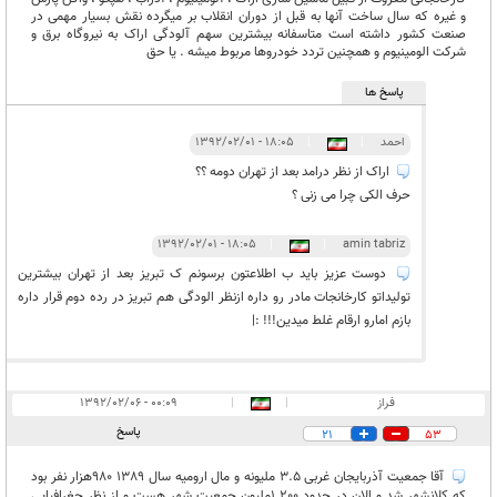
و غیره که سال ساخت آنها به قبل از دوران انقلاب بر میگرده نقش بسیار مهمی در
صنعت کشور داشته است متاسفانه بیشترین سهم آلودگی اراک به نیروگاه برق و
شرکت الومینیوم و همچنین تردد خودروها مربوط میشه . یا حق
پاسخ ها
احمد
|
|
۱۸:۰۵ - ۱۳۹۲/۰۲/۰۱
اراک از نظر درامد بعد از تهران دومه ؟؟
حرف الکی چرا می زنی ؟
۱۸:۰۵ - ۱۳۹۲/۰۲/۰۱
|
|
amin tabriz
دوست عزیز باید ب اطلاعتون برسونم ک تبریز بعد از تهران بیشترین
تولیداتو کارخانجات مادر رو داره ازنظر الودگی هم تبریز در رده دوم قرار داره
بازم امارو ارقام غلط میدین!!! :|
فراز
|
|
۰۰:۰۹ - ۱۳۹۲/۰۲/۰۶
پاسخ
21
53
آقا جمعیت آذربایجان غربی 3.5 ملیونه و مال ارومیه سال 1389 980هزار نفر بود
که کلانشهر شد و الان در حدود 1.200ملیون جمعیت شهر هست و از نظر جغرافیایی