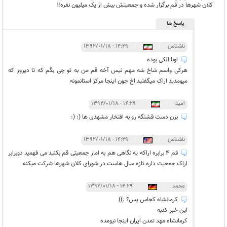
کلان شهرها در قم برگزار شده و جمعيتش بيش از يک ميليون نفره!!
پاسخ ها
ناشناس
|
|
۱۴:۲۹ - ۱۳۹۲/۰۱/۱۸
اونا الکی بوده
هرکی واسم شاخ شه مهم نیس آخه قم من به تو چی بگم که تا دیروز که
میومدید اراک میگفتید اخ جون اینجا مرکز استانمونه
امید
|
|
۱۴:۲۹ - ۱۳۹۲/۰۱/۱۸
بزن دست قشنگه رو به افتخار مشهدی ها (: (:
ناشناس
|
|
۱۴:۲۹ - ۱۳۹۲/۰۱/۱۸
قم 4 برابره اراکه یه نگاهی هم به امار جمعیتی قم بکنید می فهمید دوبرابر
اراک جمعیت داره تازه سال هاست در شورای کلان شهرها شرکت میکنه
محمد
|
|
۱۴:۲۹ - ۱۳۹۲/۰۱/۱۸
کرمانشاه کجاس پس؟ :))
این خبر کذبه
کرمانشاه مهد تمدن ایران اینجا نیومده