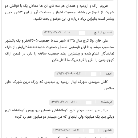
عزیزم اراک و ارومیه و همدان هر سه تای آن ها معادل یک یا فوقش دو
شهرک از اهواز می باشند جمعیت اهواز و مساحت آن از این 3شهر خیلی
بیشتر است بنابراین زیاد درباره ی این موضوع بحث نکنید.
احسان از کرج
|
|
۰۱:۱۱ - ۱۳۹۲/۰۲/۰۹
علی خان اولا کرج سال 1335 شهر شد با جمعیت 14605نفر و یک باغشهر
محسوب میشد و تا اول تابستون امسال جمعیت حدود2500000برایش از طرف
نمایندگان اعلام شده و بیشترین رشد جمعیت سالانه را دارد در ضمن اراک
کوچولوتون را الکی با کرج بزرگ ما قاطی نکن
احمد
|
|
۰۱:۱۱ - ۱۳۹۲/۰۲/۰۹
کاش میومدی شهرک ایثار ارومیه رو میدیدی که بزرگ ترین شهرک خاور
میانس
کرمانشاه
|
|
۰۱:۱۱ - ۱۳۹۲/۰۲/۰۹
برادر من نصف مردم کرج کرمانشاهی هستن برو بپرس کرمانشاه توی
ویکی پدیا یک میلیونه ولی اینجای که من میبینم دو میلیون هم رد کرده
افشین
|
|
۰۱:۱۱ - ۱۳۹۲/۰۲/۰۹