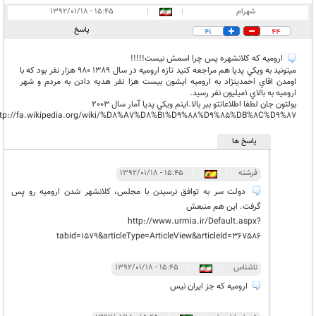
شهرام
|
|
۱۵:۴۵ - ۱۳۹۲/۰۱/۱۸
پاسخ
41
44
اروميه كه كلانشهره پس چرا اسمش نيست!!!!!
ميتونيد به ويكي پديا هم مراجعه كنيد تازه اروميه در سال 1389 980 هزار نفر بود كه با
اومدن اقاي احمدينژاد به اروميه ايشون بيست هزا نفر هديه دادن به مردم و شهر
اروميه به بالاي 1ميليون نفر رسيد.
بولتون جان لطفا اطلاعاتتو ببر بالا.اينم ويكي پديا آمار سال 2003
ttp://fa.wikipedia.org/wiki/%D8%A7%D8%B1%D9%88%D9%85%DB%8C%D9%87
پاسخ ها
فرشته
|
|
۱۵:۴۵ - ۱۳۹۲/۰۱/۱۸
دولت سر به توافق نرسیدن با مجلس، کلانشهر شدن ارومیه رو پس
گرفت. این هم منبعش
http://www.urmia.ir/Default.aspx?
tabid=1579&articleType=ArticleView&articleId=367586
ناشناس
|
|
۱۵:۴۵ - ۱۳۹۲/۰۱/۱۸
ارومیه که جز ایران نیس