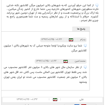
از کجا این حرفو آوردین که به شهرهای بالای 1میلیون میگن کلانشهر نکنه خدایی
نکرده منظورتون شهرهای کشورهای خارجیه.پس حتما خارج از کشور زندگی میکنین..
بله اراک بزرگ و پرجمعیت هست و از نظر درآمدزایی بعد از تهران دومین شهر پردرامد
کشوره. حرفام با استدلاله و از روی امارهای رسمیه و مث شما همینجوری راجع به
چیزی نظر نمیدم..
پاسخ ها
پدرام
|
|
۰۱:۲۲ - ۱۳۹۲/۰۱/۲۵
شما برو سایت ویکیپدیا اونجا متوجه میشی ک به شهرهای بالای 1 میلیون
کلانشهر میگن
محمدامین
|
|
۰۱:۲۲ - ۱۳۹۲/۰۱/۲۵
از نظر سازمان ملل شهر های بالای 8 میلیون نفر کلانشهر محسوب می
شند پس فقط تهران کلانشهر بین المللی ماست پس کاش حد اقل شهر های
بالای 2 میلیون نفر جمعیت کلانشهر محسوب می شدند تو ایران یعنی تهران
ومشهد
علی
|
|
۰۱:۳۲ - ۱۳۹۲/۰۱/۲۶