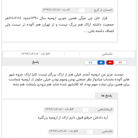
احسان از کرج
|
|
۰۰:۰۹ - ۱۳۹۲/۰۲/۰۶
فراز خان چی میگی همین جوری ارومیه سال 1390حدود 680288نفر
جمعیت داشته اراک هم بزرگ نیست و از تهران هم آلوده تر نیست ولی
انصاف داشته باش....
ناشناس
|
|
۰۸:۵۴ - ۱۳۹۲/۰۲/۰۷
پاسخ
47
26
دوست عزیز من ارومیه آمدم خیلی هم از اراک بزرگتر نیست ثانیا اراک جزوه شهر
های آلوده بحساب میادواز نظر صنعتی بودن ومهم بودن خیلی جلوتر از ارومیه شماست
برای همین برای دولت مهم بوده که کلانشهر شده شاید هم بزودی پایتخت هم بشه
پاسخ ها
کرمانشاهی
|
|
۰۸:۵۴ - ۱۳۹۲/۰۲/۰۷
آره داداش حرفتو قبول دارم اراک از ارومیه بزرگتره
ناشناس
|
|
۰۸:۵۴ - ۱۳۹۲/۰۲/۰۷