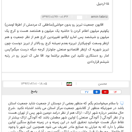
15-اردبیل
۰۱:۳۲ - ۱۳۹۲/۰۱/۲۶
|
|
amin tabriz
اقایون جمعیت تبریز رو بدون حواشی(مناطقی ک مردمش از اطرفا اومدن)
یکونیم میلیون اعلام کردن با حاشیه یک میلیون و هشتصد هست و کرج یک
میلیون و شیشصد پس امارو ارقامو تغییرندین کرج هم از نظر جمعیت و هم
ازنظر وسعت کوچیکتراز تبریزه بعدم نمیشه کرج رو بالاتر از تبریز دونست چون
تبریز شهریه ک ازنظر اقتصادیو صنعتی جلوتراز کرجه دیگه درست میگم؟پس
امار رو دستکاری نکنید این مطلبم براشما بود اقا علی ک تبریز رو در رتبه
شیشم قراردادی
محسن
|
|
۱۸:۰۵ - ۱۳۹۲/۰۲/۰۱
پاسخ
27
14
با سلام میخواستم بگم که منظور بعضی از دوستان از جمعیت شاید جمعیت استان
باشد در صورتیکه منظور از کلانشهر جمعیت مرکز استان می باشد اشتباه نکنید .شرح
حال مختصر درباره شهر اراک : اراک هم از نظر درامد دومین شهر پس از تهران هست
و از نظر آلودگی ( آلودگی صنعتی ) اولین شهر مطمئن باشد که آلودگی اراک بیشتر از
نقاط دیگر هست خواستید تحقیق کنید در این زمینه و در زمینه صنایع سنگین اولین
مقام را دارد که به عبارتی به صنایع مادر تعریف می شود همچنین این شهر با وجود
کارخانجاتی معروف از قبیل ماشین سازی اراک ، آلومینیوم ، آذراب ، هپکو ، واگن پارس