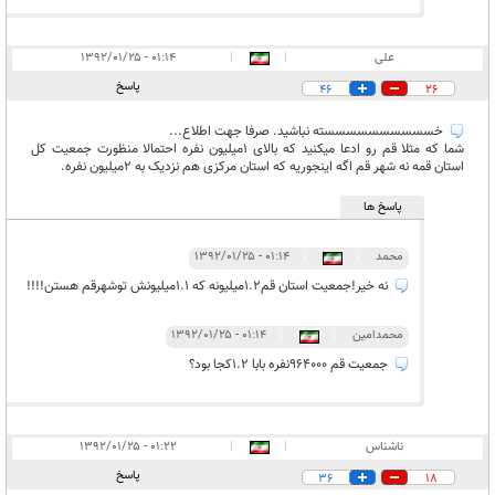
علی
|
|
۰۱:۱۴ - ۱۳۹۲/۰۱/۲۵
پاسخ
46
26
خسسسسسسسسسسته نباشید. صرفا جهت اطلاع...
شما که مثلا قم رو ادعا میکنید که بالای 1میلیون نفره احتمالا منظورت جمعیت کل
استان قمه نه شهر قم اگه اینجوریه که استان مرکزی هم نزدیک به 2میلیون نفره.
پاسخ ها
محمد
|
|
۰۱:۱۴ - ۱۳۹۲/۰۱/۲۵
نه خیر!جمعیت استان قم1.2میلیونه که 1.1میلیونش توشهرقم هستن!!!!
محمدامین
|
|
۰۱:۱۴ - ۱۳۹۲/۰۱/۲۵
جمعیت قم 964000نفره بابا 1.2کجا بود؟
ناشناس
|
|
۰۱:۲۲ - ۱۳۹۲/۰۱/۲۵
پاسخ
36
18