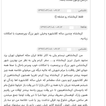
ناشناس
|
|
۰۹:۱۲ - ۱۳۹۲/۰۳/۰۸
فقط کرمانشاه رو عشقه:))
۰۹:۱۲ - ۱۳۹۲/۰۳/۰۸
|
|
helia
کرمانشاه چندین ساله کلانشهره وخیلی شهر بزرگ وپرجمعیت با امکانات
زیادیه.
ناشناس
|
|
۰۹:۱۲ - ۱۳۹۲/۰۳/۰۸
من کرمانشاهی نیستم ولی به اکثر نقاط ایران مثله اصفهان تهران یزد
مشهد شیراز تبریز کرمانشاه و.... سفر کردم ولی به نظر من بهترین شهر
کرمانشاس شهر بزرگ و پرجمعیت با امکانات خوب ومردم باحال با صفا همه
جونای اهل رفاقت با مرام شهرش که عالیه دیگه چی میخوای خلاصه همه چیز
تمومه بیشتر دوستامو از کرمانشاه پیدا کردم تقریبا همشون کرمانشاهین از
نظر کلانشهرم اینو بدون شک مطمانم که خیلی ساله کلانشهره اها زندگی تو
شبشم همیشه جریان داره همه ی دکان بازارا تا دیر وقت باز خیابونا شلوغ مام
که بادوستان کرمانشاهیمون تا دیر وقت بیرون یادمه بیشتر اوقات می رفتیم
همون پارک کوهستان معروف بیشتر جونا شبا تا دیر وقت اونجا جمع میشدن
هر ساعتی میرفتی شلوغ بود فرقی نداشت روز یا شب خلاصه من دو سه بار
رفتم بهم خیلی خوش گذشته الانم خیلی دوس دارم باز برم پیشنهاد میکنم