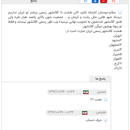
پاسخ
42
26
سلام-دوستان اشتباه نکنید الان هشت تا کلانشهر رسمی بیشتر تو ایران نداریم
درسته شهر هایی مثل رشت و کرمان و... جمعیت شون بالای پانصد هزار نفره ولی
هنوز کلانشهر شدنشون به تصویب نهایی نرسیده وب طور رسمی کلانشهر نیستند و فقط
تو زبونا بهشون میگن کلانشهر.
هشت کلانشهر رسمی ایران عبارت است از:
1تهران
2مشهد
3اصفهان
4تبریز
5شیراز
6اهواز
7کرج
8اراک
پاسخ ها
محسن
|
|
۰۱:۳۲ - ۱۳۹۲/۰۱/۲۶
عجب !!!
ناشناس
|
|
۰۱:۳۲ - ۱۳۹۲/۰۱/۲۶
حرف حساب