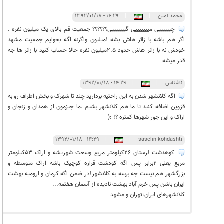
محمد امین
|
|
۱۴:۲۹ - ۱۳۹۲/۰۱/۱۸
چییییییی میییییییی گیییییییی؟؟؟؟؟؟ جمعیت قم بالای یک میلیون نفره .
اگر هم باشه با زائر هاش بشه 1میلیون واگرنه اگه بخوایم جمعیت مشهد
خودش نه با زائر هاش حدود 2.5میلیون نفره حالا حساب کنید با زائر ها جه
قدر میشه
ناشناس
|
|
۱۴:۲۹ - ۱۳۹۲/۰۱/۱۸
اگه کلانشهر شدن به این راحتیه بردارید چند تا شهرک و بخش اطراف رو به
قزوین اضافه کنید تا ما هم کلانشهر بشیم .ما چیزمون از همدان و زنجان و
اراک و این جور شهرها کمتره ؟! :(
۱۴:۲۹ - ۱۳۹۲/۰۱/۱۸
|
|
saselin kohdashti
کوهدشت لرستان 26کیلومتر مربع وسعت شهریشه و اراک 53کیلومتر
مربع یعنی 2برابر پس اگه کودشت قراره کوچیک باشه اراک متوسطه و
بزرگشهر هم نیست چه برسه به کلانشهر!در ضمن اگه کرمان و ارومیه بهشت
ایران باشن پس خرم آباد بهشت نادیده از آسمان هفتمه...
کلانشهرهای ایران:تهران و مشهد