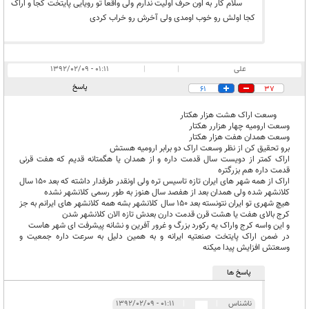
سلام کار به اون حرف اولیت ندارم ولی واقعا تو رویایی پایتخت کجا و اراک
کجا اولش رو خوب اومدی ولی آخرش رو خراب کردی
علی
|
|
۰۱:۱۱ - ۱۳۹۲/۰۲/۰۹
پاسخ
61
37
وسعت اراک هشت هزار هکتار
وسعت ارومیه چهار هزارر هکتار
وسعت همدان هفت هزار هکتار
برو تحقیق کن از نظر وسعت اراک دو برابر ارومیه هستش
اراک کمتر از دویست سال قدمت داره و از همدان یا هگمتانه قدیم که هفت قرنی
قدمت داره هم بزرگتره
اراک از همه شهر های ایران تازه تاسیس تره ولی اونقدر طرفدار داشته که بعد 150 سال
کلانشهر شده ولی همدان بعد از هفصد سال هنوز به طور رسمی کلانشهر نشده
هیچ شهری تو ایران نتونسته بعد 150 سال کلانشهر بشه همه کلانشهر های ایرانم به جز
کرج بالای هفت یا هشت قرن قدمت دارن بعدش تازه الان کلانشهر شدن
و این واسه کرج واراک یه رکورد بزرگ و غرور آفرین و نشانه پیشرفت ای شهر هاست
در ضمن اراک پایتخت صنعتیه ایرانه و به همین دلیل به سرعت داره جمعیت و
وسعتش افزایش پیدا میکنه
پاسخ ها
ناشناس
|
|
۰۱:۱۱ - ۱۳۹۲/۰۲/۰۹