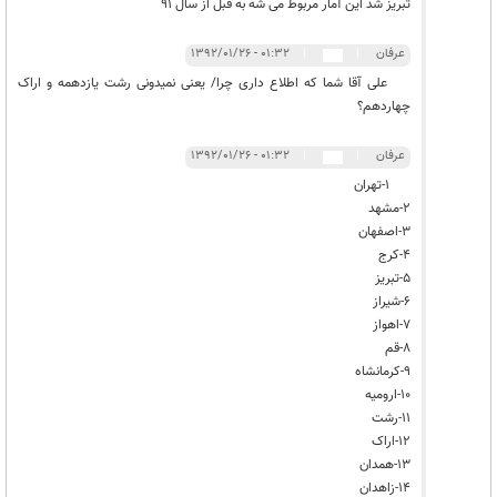
تبریز شد این آمار مربوط می شه به قبل از سال 91
عرفان
|
|
۰۱:۳۲ - ۱۳۹۲/۰۱/۲۶
علی آقا شما که اطلاع داری چرا/ یعنی نمیدونی رشت یازدهمه و اراک
چهاردهم؟
عرفان
|
|
۰۱:۳۲ - ۱۳۹۲/۰۱/۲۶
1-تهران
2-مشهد
3-اصفهان
4-کرج
5-تبریز
6-شیراز
7-اهواز
8-قم
9-کرمانشاه
10-ارومیه
11-رشت
12-اراک
13-همدان
14-زاهدان