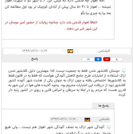
اخه اهواز چه قدمتی داره که میگی این 3 تا شهر دو تا شهرک اهواز
نمیشه .. اهواز تا 40 50 سال پیش از آبادان کوچیک تر بود اول مطالعه کن
بعد بیا یه چیزی بیا بگو
اتفاقا اهواز قدمتی بلند دارد چنانچه روایات از حضور امیر مومنان در
این شهر خبر می دهند .
کارشناس
|
|
۱۱:۱۹ - ۱۳۹۲/۰۲/۱۱
پاسخ
19
8
دوستان کلانشهر شدن فقط به جمعیت نیست که! مهمترین دلیل کلانشهر شدن
اراک استفاده از اعتبارات طرح جامع کاهش آلودگی هواست که فقط به در قانون فقط
به کلانشهرها اختصاص یافته و چون اراک به عنوان یکی از هشت شهر آلوده کشور
کلانشهر نبود از دریافت این اعتبارات محروم بود. وجود آلاینده های هوا در این شهر به
قدری هست که مردم رو در ابتلا به سرطان و امراض قلبی و ریوی در کشور رتبه دار
کرده.
پاسخ ها
ناشناس
|
|
۱۱:۱۹ - ۱۳۹۲/۰۲/۱۱
آلودگی شهر اراک به نصف آلودگی شهر اهواز هم نیست....ولی هیچ
خدماتی به این شهر بزرگ ارائه نمی دهند.