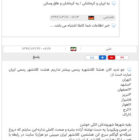
یه ایران و کرماشانی / یه کرماشان و طاق وسانی
ناشناس
|
|
۱۶:۱۳ - ۱۳۹۲/۰۳/۲۰
خیر اطلاعات شما کاملا اشتباه می باشد....
علی
|
|
۰۶:۲۶ - ۱۳۹۲/۰۳/۲۲
پاسخ
78
49
جو ندید الان هشتا کلانشهره رسمی بیشتر نداریم هشت کلانشهر رسمی ایران
عبارت است از:
1تهران
2مشهد
3اصفهان
4تبریز
5شیراز
6اهواز
7کرج
8اراک
بقیه شهرها شهرونداش الکی خوشن
در ضمن ویکیپدیا یه دست نوشته آزاده بشره و صحت کاملی نداره-این سایتم که دروغ
نمیگه-تو گوگلم سرچ کن هشتمین کلانشهر ایران میبینی دو هزارتا سایت در رابطه با
همین اراک هشتمین کلانشهر ایران شد میاد