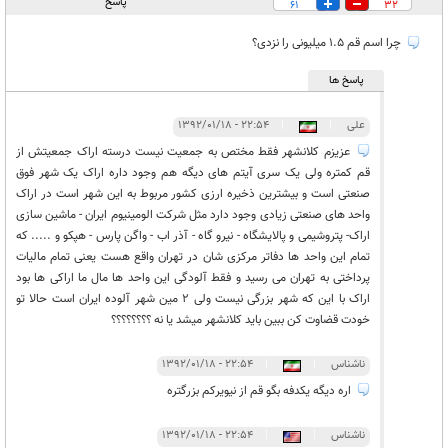
پاسخ
61
32
چرا اسم قم 1.5 میلیونی را نزدی؟
پاسخ ها
علی
|
|
۲۲:۵۴ - ۱۳۹۲/۰۱/۱۸
عزیزم کلانشهر فقط مختص به جمعیت نیست درسته اراک جمعیتش از
قم کمتره ولی یک سری آیتم های دیگه هم وجود داره اراک یک شهر فوق
صنعتی است و بیشترین ذخیره ارزی کشور مربوط به این شهر است در اراک
واحد های صنعتی زیادی وجود دارد مثل شرکت الومینیوم ایران - ماشین سازی
اراک- پتروشیمی و پالایشگاه - نیرو گاه - آذر اب - واگن پارس - هپکو و ..... که
تمام این واحد ها دفاتر مرکزی شان در تهران واقع هست یعنی تمام مالیات
پرداختی به تهران می رسید و فقط آلودگی این واحد ها مال ما اراکی ها بود
اراک با این که شهر بزرگی نیست ولی 2 مین شهر آلوده ایران است حالا تو
خودت قضاوت کن ببین باید کلانشهر میشد یا نه ؟؟؟؟؟؟؟؟
ناشناس
|
|
۲۲:۵۴ - ۱۳۹۲/۰۱/۱۸
اره دیگه یکدفه بگو قم از نیویرکم بزرگتره
ناشناس
|
|
۲۲:۵۴ - ۱۳۹۲/۰۱/۱۸