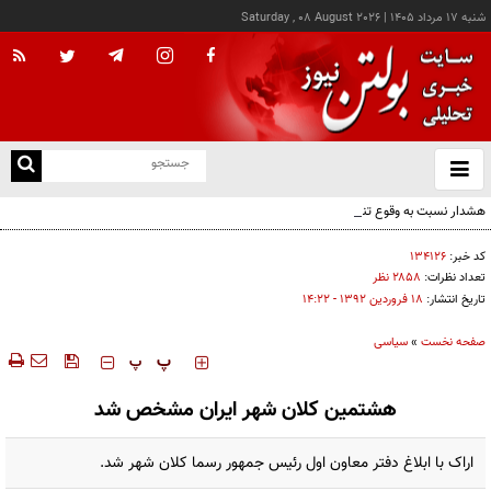
شنبه ۱۷ مرداد ۱۴۰۵
|
Saturday , 08 August 2026
از
و
ته
هشدار نسبت به وقوع تندباد در تهران
ن
نو
کد خبر:
۱۳۴۱۲۶
تعداد نظرات:
۲۸۵۸ نظر
تاریخ انتشار:
۱۸ فروردين ۱۳۹۲ - ۱۴:۲۲
صفحه نخست
»
سیاسی
‍‍‍ پ
پ
هشتمین کلان شهر ایران مشخص شد
اراک با ابلاغ دفتر معاون اول رئیس جمهور رسما کلان شهر شد.