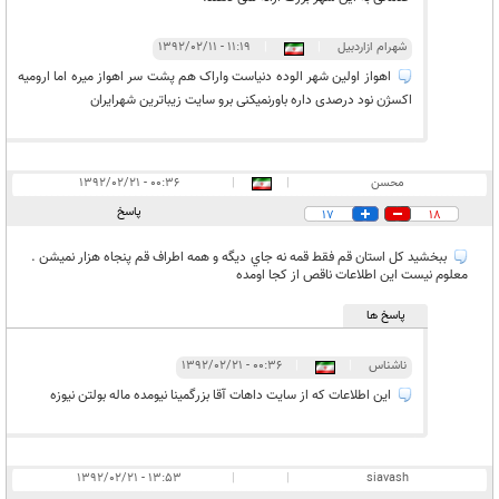
شهرام ازاردبیل
|
|
۱۱:۱۹ - ۱۳۹۲/۰۲/۱۱
اهواز اولین شهر الوده دنیاست واراک هم پشت سر اهواز میره اما ارومیه
اکسژن نود درصدی داره باورنمیکنی برو سایت زیباترین شهرایران
محسن
|
|
۰۰:۳۶ - ۱۳۹۲/۰۲/۲۱
پاسخ
17
18
ببخشيد كل استان قم فقط قمه نه جاي ديگه و همه اطراف قم پنجاه هزار نميشن .
معلوم نيست اين اطلاعات ناقص از كجا اومده
پاسخ ها
ناشناس
|
|
۰۰:۳۶ - ۱۳۹۲/۰۲/۲۱
این اطلاعات که از سایت داهات آقا بزرگمینا نیومده ماله بولتن نیوزه
۱۳:۵۳ - ۱۳۹۲/۰۲/۲۱
|
|
siavash