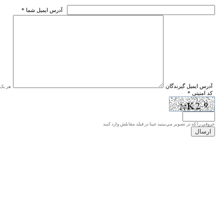
* آدرس ايميل شما
* آدرس ايميل گيرندگان
هر یک ا
* کد امنیتی
حروفي را كه در تصوير مي‌بينيد عينا در فيلد مقابلش وارد كنيد