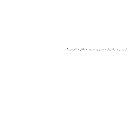
ز ایمیل ها را در یک سطر وارد نمایید، حداکثر ۲۰ آدرس