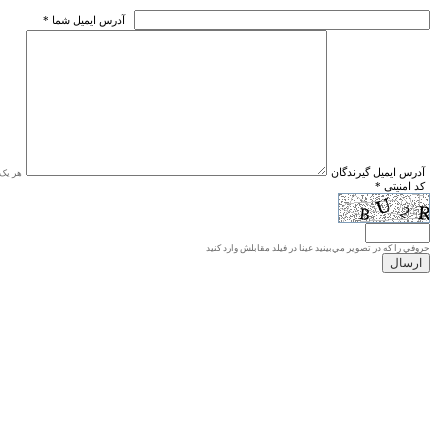
* آدرس ايميل شما
* آدرس ايميل گيرندگان
هر یک ا
* کد امنیتی
حروفي را كه در تصوير مي‌بينيد عينا در فيلد مقابلش وارد كنيد