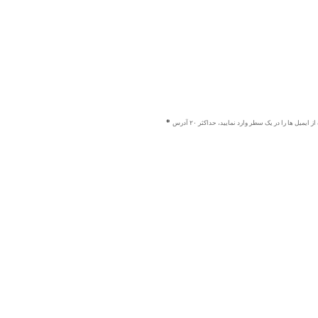
ز ایمیل ها را در یک سطر وارد نمایید، حداکثر ۲۰ آدرس